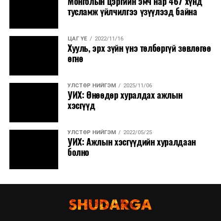
Монголын цэргийн эмч нар 467 хүнд
тусламж үйлчилгээ үзүүлээд байна
ЦАГ ҮЕ
2022/11/16
Хууль, эрх зүйн үнэ төлбөргүй зөвлөгөө
өгнө
УЛСТӨР НИЙГЭМ
2025/11/06
УИХ: Өнөөдөр хуралдах ажлын
хэсгүүд
УЛСТӨР НИЙГЭМ
2022/05/25
УИХ: Ажлын хэсгүүдийн хуралдаан
болно