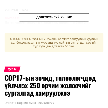
УНШСАН:
3662
ДЭЛГЭРЭНГҮЙ УНШИХ
ДАРААХ МЭДЭЭ
Цогтцэцийн малчдад байгаль орчин, нийгмийн
хариуцлагын чиглэлээр хийсэн ажлаа танилцууллаа
ӨМНӨХ МЭДЭЭ
АНХААРУУЛГА: УИХ-ын 2024 оны ээлжит сонгуулийн хуулийн
Улаанбаатарт өдөртөө 11 хэм хүйтэн
холбогдох заалтын хүрээнд тус сайтын сэтгэгдэл хэсгийг
түр хугацаанд хаасан болно.
ЦАГ ҮЕ
COP17-ын зочид, төлөөлөгчдөд
үйлчлэх 250 орчим жолоочийг
сургалтад хамруулжээ
Огноо:
1 өдрийн өмнө
,
2026/08/07