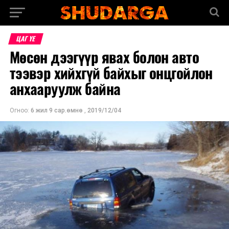
ЦАГ ҮЕ
Мөсөн дээгүүр явах болон авто
тээвэр хийхгүй байхыг онцгойлон
анхааруулж байна
Огноо:
6 жил 9 сар.өмнө
,
2019/12/04