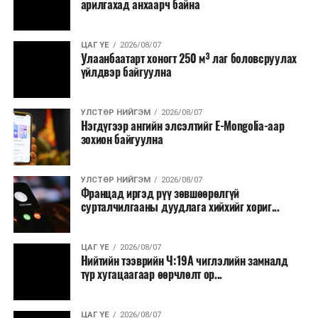
арилгахад анхаарч байна
ЦАГ ҮЕ
2026/08/07
Улаанбаатарт хоногт 250 м³ лаг боловсруулах
үйлдвэр байгуулна
УЛСТӨР НИЙГЭМ
2026/08/07
Нэгдүгээр ангийн элсэлтийг E-Mongolia-аар
зохион байгуулна
УЛСТӨР НИЙГЭМ
2026/08/07
Францад иргэд рүү зөвшөөрөлгүй
сурталчилгааны дуудлага хийхийг хориг...
ЦАГ ҮЕ
2026/08/07
Нийтийн тээврийн Ч:19А чиглэлийн замналд
түр хугацаагаар өөрчлөлт ор...
ЦАГ ҮЕ
2026/08/07