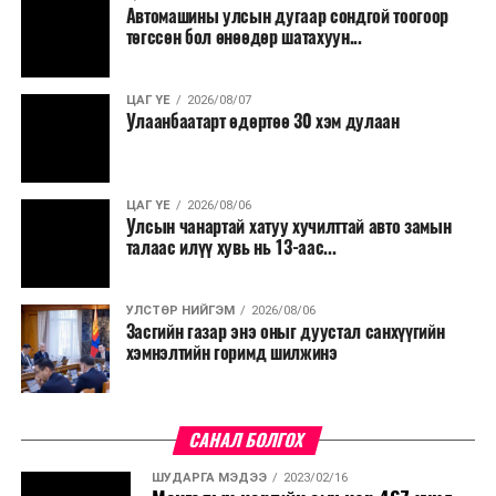
Автомашины улсын дугаар сондгой тоогоор
төгссөн бол өнөөдөр шатахуун...
ЦАГ ҮЕ
2026/08/07
Улаанбаатарт өдөртөө 30 хэм дулаан
ЦАГ ҮЕ
2026/08/06
Улсын чанартай хатуу хучилттай авто замын
талаас илүү хувь нь 13-аас...
УЛСТӨР НИЙГЭМ
2026/08/06
Засгийн газар энэ оныг дуустал санхүүгийн
хэмнэлтийн горимд шилжинэ
САНАЛ БОЛГОХ
ШУДАРГА МЭДЭЭ
2023/02/16