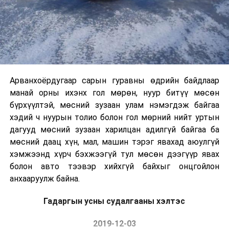
Арванхоёрдугаар сарын гуравны өдрийн байдлаар
манай орны ихэнх гол мөрөн, нуур битүү мөсөн
бүрхүүлтэй, мөсний зузаан улам нэмэгдэж байгаа
хэдий ч нуурын толио болон гол мөрний нийт уртын
дагууд мөсний зузаан харилцан адилгүй байгаа ба
мөсний даац хүн, мал, машин тэрэг явахад аюулгүй
хэмжээнд хүрч бэхжээгүй тул мөсөн дээгүүр явах
болон авто тээвэр хийхгүй байхыг онцгойлон
анхааруулж байна.
Гадаргын усны судалгааны хэлтэс
2019-12-03