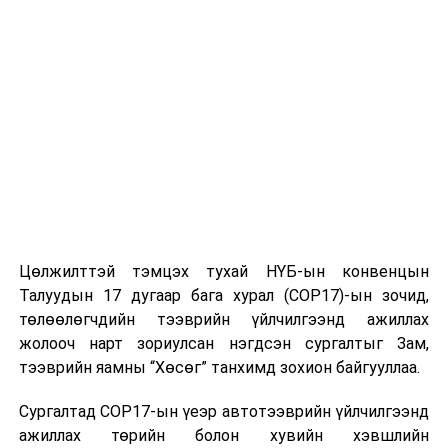
Цөлжилттэй тэмцэх тухай НҮБ-ын конвенцын
Талуудын 17 дугаар бага хурал (COP17)-ын зочид,
төлөөлөгчдийн тээврийн үйлчилгээнд ажиллах
жолооч нарт зориулсан нэгдсэн сургалтыг Зам,
тээврийн яамны “Хөсөг” танхимд зохион байгууллаа.
Сургалтад COP17-ын үеэр автотээврийн үйлчилгээнд
ажиллах төрийн болон хувийн хэвшлийн