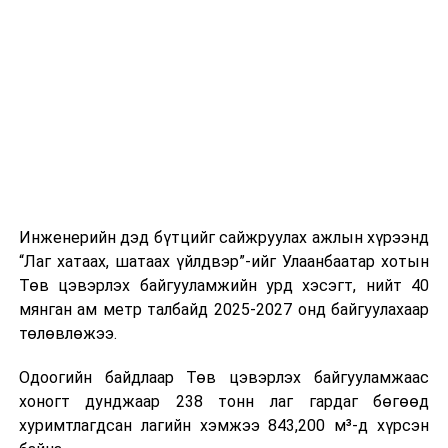
буудал болон арга хэмжээний байршилд хүргэх үе
шат, маршрут, хөдөлгөөний зохион байгуулалт,
цагийн менежмент, мэдээлэл дамжуулах журам,
холбогдох байгууллагуудын уялдаа холбоо, аюулгүй
ажиллагааны чиглэлээр жолооч нарыг сургалт, арга
зүйгээр хангаж байна.
Мөн зам тээврийн осол, саатал болон бусад эрсдэл,
онцгой нөхцөл үүссэн үед авах арга хэмжээ, ачаалал
ихтэй нөхцөлд тайван, зөв, шуурхай шийдвэр гаргах,
Инженерийн дэд бүтцийг сайжруулах ажлын хүрээнд
өдөр тутмын ажлын бэлэн байдлыг хангах зэрэг
“Лаг хатаах, шатаах үйлдвэр”-ийг Улаанбаатар хотын
практик ур чадварыг сургалтын хөтөлбөрт тусгажээ.
Төв цэвэрлэх байгууламжийн урд хэсэгт, нийт 40
мянган ам метр талбайд 2025-2027 онд байгуулахаар
Сургалтыг танилцуулах лекц, асуулт-хариулт,
төлөвлөжээ.
жишээнд суурилсан сургалт, багаар ажиллах дасгал,
маршрут болон тээвэрлэлтийн урсгалын зураглалтай
Одоогийн байдлаар Төв цэвэрлэх байгууламжаас
танилцах, онцгой нөхцөлд ажиллах дадлага зэрэг
хоногт дунджаар 238 тонн лаг гардаг бөгөөд
онол, практик хосолсон хэлбэрээр зохион байгуулж
хуримтлагдсан лагийн хэмжээ 843,200 м³-д хүрсэн
байна.