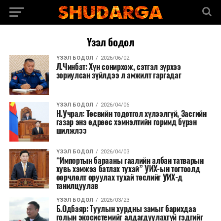
Үзэл бодол
ҮЗЭЛ БОДОЛ
2026/06/02
Л.Чинбат: Хүн сонирхож, сэтгэл зүрхээ
зориулсан зүйлдээ л амжилт гаргадаг
ҮЗЭЛ БОДОЛ
2026/04/06
Н.Учрал: Төсвийн тодотгол хүлээлгүй, Засгийн
газар энэ өдрөөс хэмнэлтийн горимд бүрэн
шилжлээ
ҮЗЭЛ БОДОЛ
2026/04/03
“Импортын барааны гаалийн албан татварын
хувь хэмжээ батлах тухай” УИХ-ын тогтоолд
өөрчлөлт оруулах тухай төслийг УИХ-д
танилцуулав
ҮЗЭЛ БОДОЛ
2026/03/23
Б.Одбаяр: Туулын хурдны замыг барихдаа
голын экосистемийг алдагдуулахгүй гэдгийг