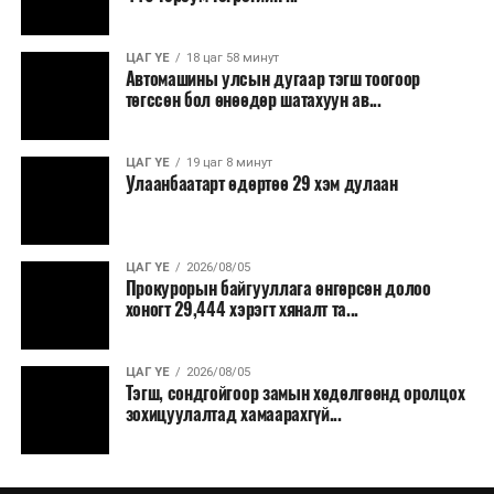
ЦАГ ҮЕ
18 цаг 58 минут
Автомашины улсын дугаар тэгш тоогоор
төгссөн бол өнөөдөр шатахуун ав...
ЦАГ ҮЕ
19 цаг 8 минут
Улаанбаатарт өдөртөө 29 хэм дулаан
ЦАГ ҮЕ
2026/08/05
Прокурорын байгууллага өнгөрсөн долоо
хоногт 29,444 хэрэгт хяналт та...
ЦАГ ҮЕ
2026/08/05
Тэгш, сондгойгоор замын хөдөлгөөнд оролцох
зохицуулалтад хамаарахгүй...