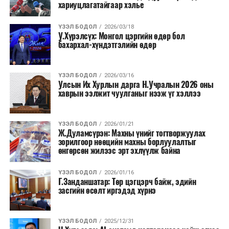
хариуцлагатайгаар хэлье
ҮЗЭЛ БОДОЛ
2026/03/18
У.Хүрэлсүх: Монгол цэргийн өдөр бол
бахархал-хүндэтгэлийн өдөр
ҮЗЭЛ БОДОЛ
2026/03/16
Улсын Их Хурлын дарга Н.Учралын 2026 оны
хаврын ээлжит чуулганыг нээж үг хэллээ
ҮЗЭЛ БОДОЛ
2026/01/21
Ж.Дуламсүрэн: Махны үнийг тогтворжуулах
зорилгоор нөөцийн махны борлуулалтыг
өнгөрсөн жилээс эрт эхлүүлж байна
ҮЗЭЛ БОДОЛ
2026/01/16
Г.Занданшатар: Төр цэгцэрч байж, эдийн
засгийн өсөлт иргэдэд хүрнэ
ҮЗЭЛ БОДОЛ
2025/12/31