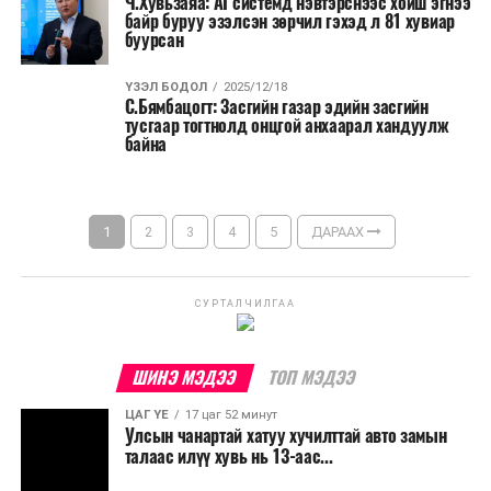
Ч.Хувьзаяа: AI системд нэвтэрснээс хойш эгнээ
байр буруу эзэлсэн зөрчил гэхэд л 81 хувиар
буурсан
ҮЗЭЛ БОДОЛ
2025/12/18
С.Бямбацогт: Засгийн газар эдийн засгийн
тусгаар тогтнолд онцгой анхаарал хандуулж
байна
1
2
3
4
5
ДАРААХ
СУРТАЛЧИЛГАА
ШИНЭ МЭДЭЭ
ТОП МЭДЭЭ
ЦАГ ҮЕ
17 цаг 52 минут
Улсын чанартай хатуу хучилттай авто замын
талаас илүү хувь нь 13-аас...