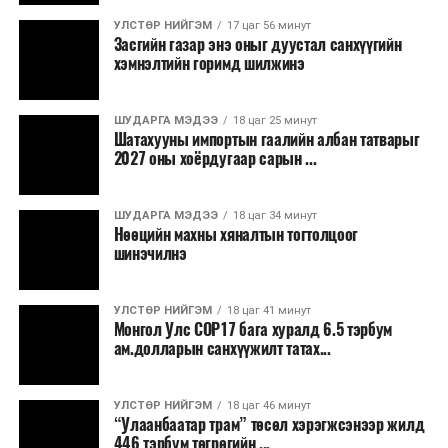
УЛСТӨР НИЙГЭМ
17 цаг 56 минут
Засгийн газар энэ оныг дуустал санхүүгийн
хэмнэлтийн горимд шилжинэ
ШУДАРГА МЭДЭЭ
18 цаг 25 минут
Шатахууны импортын гаалийн албан татварыг
2027 оны хоёрдугаар сарын ...
ШУДАРГА МЭДЭЭ
18 цаг 34 минут
Нөөцийн махны хяналтын тогтолцоог
шинэчилнэ
УЛСТӨР НИЙГЭМ
18 цаг 41 минут
Монгол Улс COP17 бага хуралд 6.5 тэрбум
ам.долларын санхүүжилт татах...
УЛСТӨР НИЙГЭМ
18 цаг 46 минут
“Улаанбаатар трам” төсөл хэрэгжсэнээр жилд
446 тэрбум төгрөгийн ...