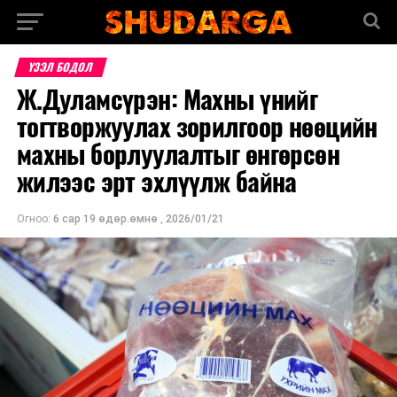
ҮЗЭЛ БОДОЛ
Ж.Дуламсүрэн: Махны үнийг
тогтворжуулах зорилгоор нөөцийн
махны борлуулалтыг өнгөрсөн
жилээс эрт эхлүүлж байна
Огноо:
6 сар 19 өдөр.өмнө
,
2026/01/21