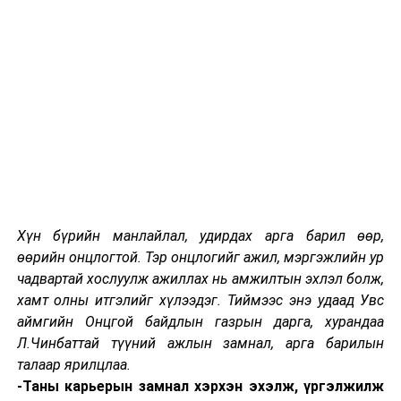
дугаар сард бэлтгэсэн махаа өнөөдөр худалдаанд
гаргаж байгаа бөгөөд хадгалалтын хугацаа, чанарын
шаардлагыг бүрэн хангасан шинэ мах юм” гэлээ.
НЗДТГ-ЫН ХЭВЛЭЛ МЭДЭЭЛЭЛ, ОЛОН НИЙТТЭЙ
ХАРИЛЦАХ ХЭЛТЭС
УНШСАН:
10710
ДАРААХ МЭДЭЭ
Хүн бүрийн манлайлал, удирдах арга барил өөр,
Г.Батзориг: Нийслэлээс тохижилт, үйлчилгээний ААН-
өөрийн онцлогтой. Тэр онцлогийг ажил, мэргэжлийн ур
үүдийн машин, техникийг үе шаттай шинэчилж байна
чадвартай хослуулж ажиллах нь амжилтын эхлэл болж,
ӨМНӨХ МЭДЭЭ
хамт олны итгэлийг хүлээдэг. Тиймээс энэ удаад Увс
Хүний папиллома вирусийн эсрэг дархлаажуулалтын
аймгийн Онцгой байдлын газрын дарга, хурандаа
ажлыг эхлүүлсэн хойш нийслэлийн хэмжээнд 50138
Л.Чинбаттай түүний ажлын замнал, арга барилын
хүүхдийг хамруулжээ
талаар ярилцлаа.
-Таны карьерын замнал хэрхэн эхэлж, үргэлжилж