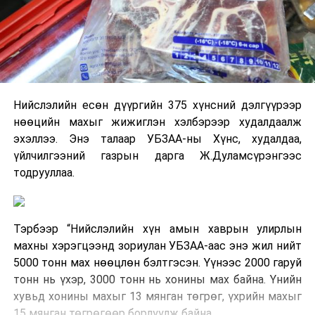
Нийслэлийн есөн дүүргийн 375 хүнсний дэлгүүрээр
нөөцийн махыг жижиглэн хэлбэрээр худалдаалж
эхэллээ. Энэ талаар УБЗАА-ны Хүнс, худалдаа,
үйлчилгээний газрын дарга Ж.Дуламсүрэнгээс
тодрууллаа.
Тэрбээр “Нийслэлийн хүн амын хаврын улирлын
махны хэрэгцээнд зориулан УБЗАА-аас энэ жил нийт
5000 тонн мах нөөцлөн бэлтгэсэн. Үүнээс 2000 гаруй
тонн нь үхэр, 3000 тонн нь хонины мах байна. Үнийн
хувьд хонины махыг 13 мянган төгрөг, үхрийн махыг
15 мянган төгрөгөөр борлуулж байна.