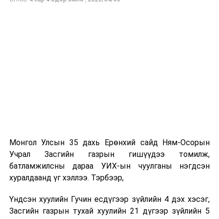
Аав минь цэргийн хурандаа хүн байсан учраас тушаал
авсан газар бүрт нь хамт “нүүж”, цэргийн хүний
амьдралын жаргал, зовлонг багаасаа гадарладаг
байсан минь энэ албыг сонгох шалтгаан болж байлаа.
-Таны ажлын нууц жор?
Хүн сонирхож, сэтгэл зүрхээ зориулсан зүйлдээ л
амжилт гаргадаг. Миний хувьд эх орон, иргэдийнхээ
аюулгүй байдлын төлөө ажиллаж байна гэсэн чин
сэтгэл, хариуцлага, сахилга бат, тасралтгүй суралцах
хүсэл зэрэг үнэт зүйлс амжилтад хүрэх үндэс болдог.
Онцгой байдлын байгууллагын ажил бол нэг хүний
хүчээр биш хамт олны нэгдэл, харилцан итгэлцэл,
Монгол Улсын 35 дахь Ерөнхий сайд Ням-Осорын
бэлтгэл сургалт дээр тулгуурладаг онцлогтой.
Учрал Засгийн газрын гишүүдээ томилж,
Тиймээс мэргэжлийн ур чадвар, эх оронч сэтгэлтэй
батламжилсны дараа УИХ-ын чуулганы нэгдсэн
алба хаагчидтайгаа хамтран ажиллаж, иргэдийнхээ
хуралдаанд үг хэллээ. Тэрбээр,
итгэлийг хүлээж ажиллах нь хамгийн чухал гэж
боддог.
Үндсэн хуулийн Гучин есдүгээр зүйлийн 4 дэх хэсэг,
Бидний зорилго зөвхөн үүргээ гүйцэтгэхэд бус,
Засгийн газрын тухай хуулийн 21 дүгээр зүйлийн 5
аливаа эрсдэлээс урьдчилан сэргийлж, иргэдийн амь