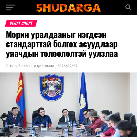
УРЛАГ СПОРТ
Морин уралдааныг нэгдсэн
стандарттай болгох асуудлаар
уяачдын төлөөлөлтэй уулзлаа
Огноо:
5 сар 11 өдөр.өмнө
,
2026/02/27