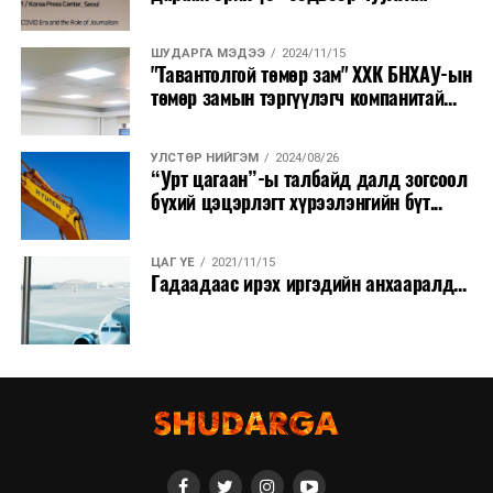
ШУДАРГА МЭДЭЭ
2024/11/15
"Тавантолгой төмөр зам" ХХК БНХАУ-ын
төмөр замын тэргүүлэгч компанитай...
УЛСТӨР НИЙГЭМ
2024/08/26
“Урт цагаан”-ы талбайд далд зогсоол
бүхий цэцэрлэгт хүрээлэнгийн бүт...
ЦАГ ҮЕ
2021/11/15
Гадаадаас ирэх иргэдийн анхааралд...