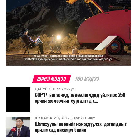
ын Эх орончдын өдөрт зориулан дөрөвдүгээр сарын
гурав дахь Даваа гаригт уламжлал болгон явуулдаг.
Олон улсын марафоны тэмцээнүүд дундаас нэр
хүндээрээ тэргүүлэх энэхүү уралдаанд оролцохын
тулд гүйгчид тодорхой босго хугацаа давсан байх
шаардлагатай нь онцлог юм.
ШИНЭ МЭДЭЭ
ТОП МЭДЭЭ
ЦАГ ҮЕ
3 цаг 5 минут
COP17-ын зочид, төлөөлөгчдөд үйлчлэх 250
орчим жолоочийг сургалтад х...
ШУДАРГА МЭДЭЭ
5 цаг 29 минут
Шатахууны нөөцийг нэмэгдүүлэх, доголдлыг
арилгахад анхаарч байна