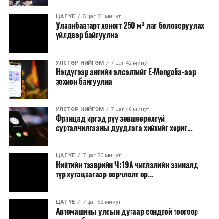
ЦАГ ҮЕ
5 цаг 31 минут
Улаанбаатарт хоногт 250 м³ лаг боловсруулах
үйлдвэр байгуулна
УЛСТӨР НИЙГЭМ
7 цаг 42 минут
Нэгдүгээр ангийн элсэлтийг E-Mongolia-аар
зохион байгуулна
УЛСТӨР НИЙГЭМ
7 цаг 46 минут
Францад иргэд рүү зөвшөөрөлгүй
сурталчилгааны дуудлага хийхийг хориг...
ЦАГ ҮЕ
7 цаг 50 минут
Нийтийн тээврийн Ч:19А чиглэлийн замналд
түр хугацаагаар өөрчлөлт ор...
ЦАГ ҮЕ
7 цаг 52 минут
Автомашины улсын дугаар сондгой тоогоор