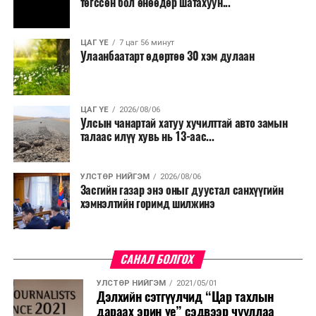
төгссөн бол өнөөдөр шатахуун...
ЦАГ ҮЕ
7 цаг 56 минут
Улаанбаатарт өдөртөө 30 хэм дулаан
ЦАГ ҮЕ
2026/08/06
Улсын чанартай хатуу хучилттай авто замын
талаас илүү хувь нь 13-аас...
УЛСТӨР НИЙГЭМ
2026/08/06
Засгийн газар энэ оныг дуустал санхүүгийн
хэмнэлтийн горимд шилжинэ
САНАЛ БОЛГОХ
УЛСТӨР НИЙГЭМ
2021/05/01
Дэлхийн сэтгүүлчид “Цар тахлын
дараах эрин үе” сэдвээр чууллаа