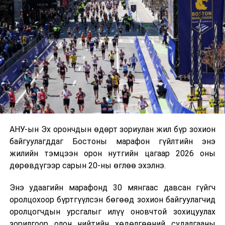
аппликейшн ашиглана
Польш улсын үзэгчдийн хүртээл болгоно.
АНУ-ын Эх орончдын өдөрт зориулан жил бүр зохион
байгуулагддаг Бостоны марафон гүйлтийн энэ
жилийн тэмцээн орон нутгийн цагаар 2026 оны
дөрөвдүгээр сарын 20-ны өглөө эхэлнэ.
Энэ удаагийн марафонд 30 мянгаас давсан гүйгч
оролцохоор бүртгүүлсэн бөгөөд зохион байгуулагчид
оролцогчдын урсгалыг илүү оновчтой зохицуулах
зорилгоор олон нийтийн хөдөлгөөний судалгааны