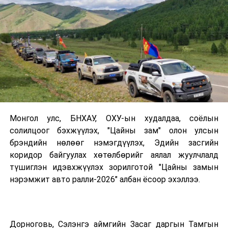
уралдааны цаг хугацааг сайтар тооцоолж зохион
байгуулах, нэгдсэн стандарт бий болгох чиглэлээр
бодитой, цогц арга хэмжээ авах шаардлагатай гэж
үзэж байна” гэв.
ММСУХ-ны тэргүүлэгч, хуульч Э.Хашчулуу “Энэхүү
уулзалтад ММСУХ-ны төлөөллүүд, Тод манлай,
Манлай, Алдарт уяачид болон холбогдох бусад
Монгол улс, БНХАУ, ОХУ-ын худалдаа, соёлын
салбарын төлөөлөл хүрэлцэн ирсэн. Монголын
солилцоог бэхжүүлэх, "Цайны зам" олон улсын
Морин спорт уяачдын холбооны саналыг үндэслэн
брэндийн нөлөөг нэмэгдүүлэх, Эдийн засгийн
биднийг хүлээн авч уулзалт зохион байгуулж байгаад
коридор байгуулах хөтөлбөрийг аялал жуулчлалд
талархал илэрхийлье. ММСУХ үндэсний өв соёл,
түшиглэн идэвхжүүлэх зорилготой "Цайны замын
дархлаа болон хүүхдийн эрхийг хамгаалах чиглэлээр
нэрэмжит авто ралли-2026" албан ёсоор эхэллээ.
олон ажил хэрэгжүүлж ирсэн. Тухайлбал, морин
уралдааны анхны хамгаалалтын төхөөрөмжийг
оруулж ирсэн. Унаач хүүхдийг даатгалд хамруулах
асуудлаар хүүхдийн эрхийг хамгаалах
Дорноговь, Сэлэнгэ аймгийн Засаг даргын Тамгын