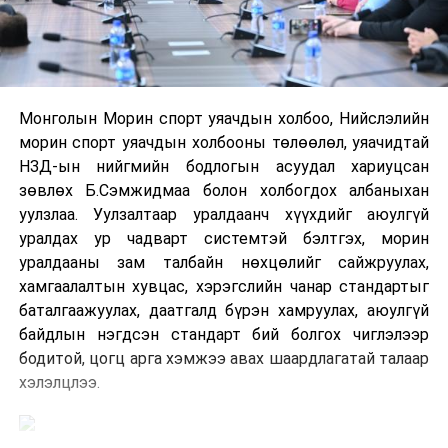
Монголын Морин спорт уяачдын холбоо, Нийслэлийн
морин спорт уяачдын холбооны төлөөлөл, уяачидтай
НЗД-ын нийгмийн бодлогын асуудал хариуцсан
зөвлөх Б.Сэмжидмаа болон холбогдох албаныхан
уулзлаа. Уулзалтаар уралдаанч хүүхдийг аюулгүй
уралдах ур чадварт системтэй бэлтгэх, морин
уралдааны зам талбайн нөхцөлийг сайжруулах,
хамгаалалтын хувцас, хэрэгслийн чанар стандартыг
баталгаажуулах, даатгалд бүрэн хамруулах, аюулгүй
байдлын нэгдсэн стандарт бий болгох чиглэлээр
бодитой, цогц арга хэмжээ авах шаардлагатай талаар
хэлэлцлээ.