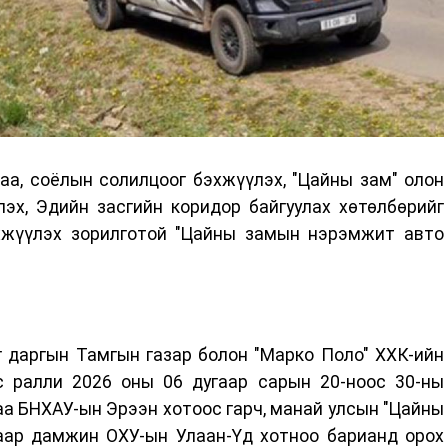
аа, соёлын солилцоог бэхжүүлэх, "Цайны зам" олон
эх, Эдийн засгийн коридор байгуулах хөтөлбөрийг
хжүүлэх зорилготой "Цайны замын нэрэмжит авто
г даргын Тамгын газар болон "Марко Поло" ХХК-ийн
с ралли 2026 оны 06 дугаар сарын 20-ноос 30-ны
а БНХАУ-ын Эрээн хотоос гарч, манай улсын "Цайны
гаар дамжин ОХУ-ын Улаан-Үд хотноо барианд орох