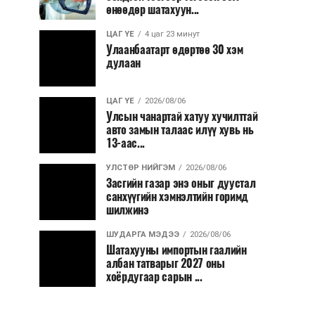
өнөөдөр шатахуун...
ЦАГ ҮЕ
4 цаг 23 минут
Улаанбаатарт өдөртөө 30 хэм
дулаан
ЦАГ ҮЕ
2026/08/06
Улсын чанартай хатуу хучилттай
авто замын талаас илүү хувь нь
13-аас...
УЛСТӨР НИЙГЭМ
2026/08/06
Засгийн газар энэ оныг дуустал
санхүүгийн хэмнэлтийн горимд
шилжинэ
ШУДАРГА МЭДЭЭ
2026/08/06
Шатахууны импортын гаалийн
албан татварыг 2027 оны
хоёрдугаар сарын ...