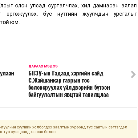
лсыг олон улсад сурталчлах, хил дамнасан аялал
 өргөжүүлэх, бүс нутгийн жуулчдын урсгалыг
той юм.
ДАРААХ МЭДЭЭ
дулаан
БНЭУ-ын Гадаад хэргийн сайд
С.Жайшанкар газрын тос
боловсруулах үйлдвэрийн бүтээн
байгуулалтын явцтай танилцлаа
гуулийн хуулийн холбогдох заалтын хүрээнд тус сайтын сэтгэгдэл
йг түр хугацаанд хаасан болно.