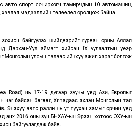
эс авто спорт сонирхогч тамирчдын 10 автомашин,
г, хэвлэл мэдээллийн төлөөлөл оролцож байна.
зохион байгуулах шийдвэрийг гурван орны Аялал
д Дархан-Уул аймагт хийсэн IX уулзалтын үеэр
ыг Монголын улсын талаас ийнхүү ажил хэрэг болгож
ea Road) нь 17-19 дүгээр зууны үед Ази, Европыг
н нэг байсан бөгөөд Хятадаас эхлэн Монголын тал
йв. Энэхүү авто ралли нь уг түүхэн замыг орчин үед
өд анх 2016 оны зун БНХАУ-ын Эрээн хотоос ОХУ-ын
хион байгуулагдаж байв.