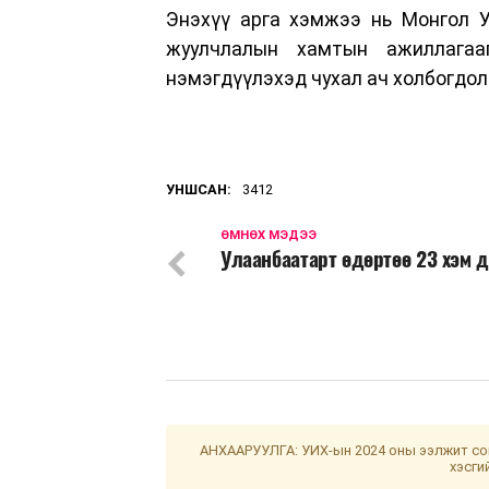
Энэхүү арга хэмжээ нь Монгол У
жуулчлалын хамтын ажиллагааг
нэмэгдүүлэхэд чухал ач холбогдол
УНШСАН:
3412
ӨМНӨХ МЭДЭЭ
Улаанбаатарт өдөртөө 23 хэм 
АНХААРУУЛГА: УИХ-ын 2024 оны ээлжит сон
хэсги