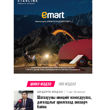
ШИНЭ МЭДЭЭ
ТОП МЭДЭЭ
ШУДАРГА МЭДЭЭ
1 цаг 56 минут
Шатахууны нөөцийг нэмэгдүүлэх,
доголдлыг арилгахад анхаарч
байна