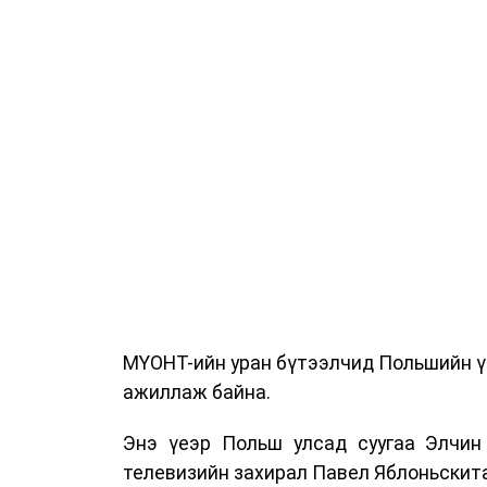
МҮОНТ-ийн уран бүтээлчид Польшийн ү
ажиллаж байна.
Энэ үеэр Польш улсад суугаа Элчин
телевизийн захирал Павел Яблоньскита