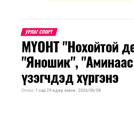
УРЛАГ СПОРТ
МҮОНТ "Нохойтой дө
"Яношик", "Аминаас
үзэгчдэд хүргэнэ
Огноо:
1 сар 29 өдөр.өмнө
,
2026/06/08