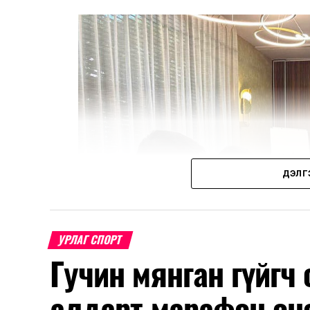
ДЭЛГ
УРЛАГ СПОРТ
Гучин мянган гүйгч
алдарт марафон өн