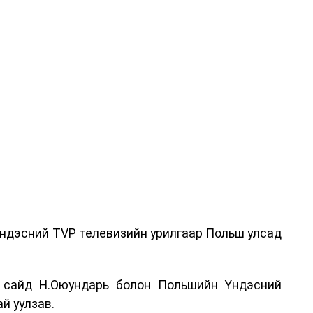
ндэсний TVP телевизийн урилгаар Польш улсад
 сайд Н.Оюундарь болон Польшийн Үндэсний
й уулзав.