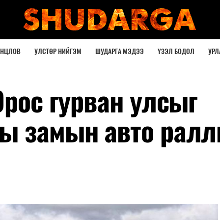
ОНЦЛОВ
УЛСТӨР НИЙГЭМ
ШУДАРГА МЭДЭЭ
ҮЗЭЛ БОДОЛ
УРЛ
Орос гурван улсыг
ы замын авто ралл