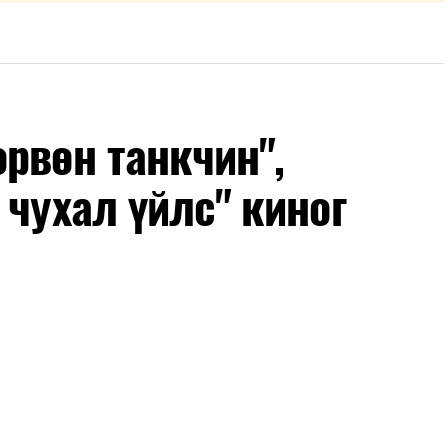
рвөн танкчин",
 чухал үйлс" киног