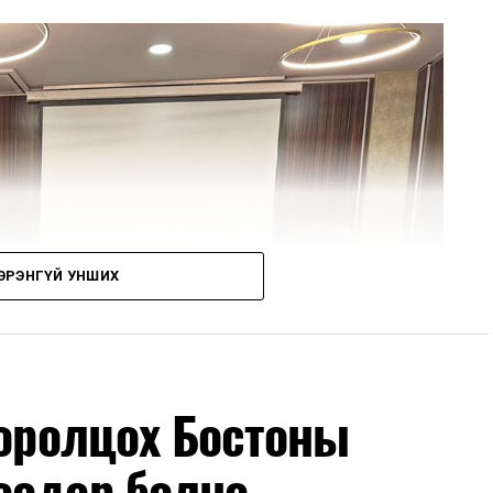
ЭРЭНГҮЙ УНШИХ
 оролцох Бостоны
өөдөр болно