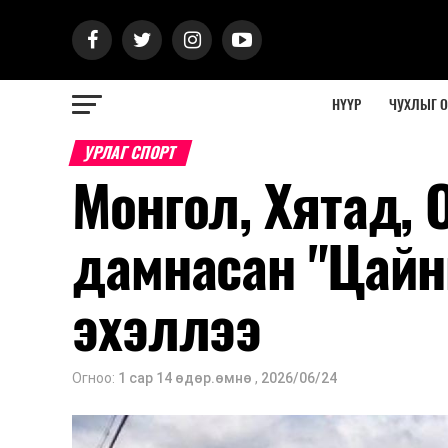
НҮҮР
ЧУХЛЫГ 
УРЛАГ СПОРТ
Монгол, Хятад, 
дамнасан "Цайн
эхэллээ
Огноо:
1 сар 14 өдөр.өмнө
,
2026/06/24