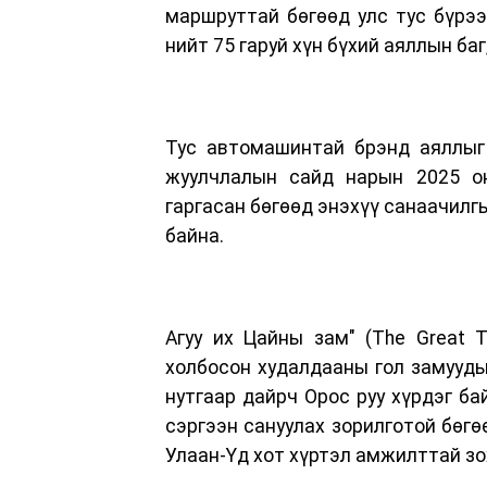
маршруттай бөгөөд улс тус бүрэ
нийт 75 гаруй хүн бүхий аяллын ба
Тус автомашинтай брэнд аяллыг 
жуулчлалын сайд нарын 2025 он
гаргасан бөгөөд энэхүү санаачилг
байна.
Агуу их Цайны зам" (The Great T
холбосон худалдааны гол замууды
нутгаар дайрч Орос руу хүрдэг ба
сэргээн сануулах зорилготой бөгө
Улаан-Үд хот хүртэл амжилттай зо