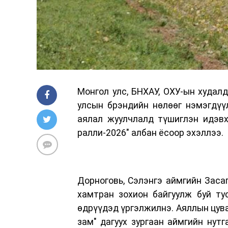
Монгол улс, БНХАУ, ОХУ-ын худалд
улсын брэндийн нөлөөг нэмэгдүүл
аялал жуулчлалд түшиглэн идэв
ралли-2026" албан ёсоор эхэллээ.
Дорноговь, Сэлэнгэ аймгийн Заса
хамтран зохион байгуулж буй ту
өдрүүдэд үргэлжилнэ. Аяллын цува
зам" дагуух зургаан аймгийн нут