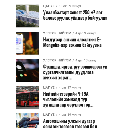
ЦАГ ҮЕ
1 цаг 59 минут
Улаанбаатарт хоногт 250 м³ лаг
боловсруулах үйлдвэр байгуулна
УЛСТӨР НИЙГЭМ
4 цаг 9 минут
Нэгдүгээр ангийн элсэлтийг E-
Mongolia-аар зохион байгуулна
УЛСТӨР НИЙГЭМ
4 цаг 13 минут
Францад иргэд рүү зөвшөөрөлгүй
сурталчилгааны дуудлага
хийхийг хориг...
ЦАГ ҮЕ
4 цаг 17 минут
Нийтийн тээврийн Ч:19А
чиглэлийн замналд түр
хугацаагаар өөрчлөлт ор...
ЦАГ ҮЕ
4 цаг 19 минут
Автомашины улсын дугаар
сондгой тоогоор төгссөн бол