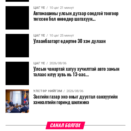
үргэлжилнэ гэж Ерөнхий сайд Н.Учрал онцоллоо.
ЦАГ ҮЕ
10 цаг 21 минут
Автомашины улсын дугаар сондгой тоогоор
Мөн бүх шатны төсвийн ерөнхийлөн захирагч нарт
төгссөн бол өнөөдөр шатахуун...
салбар бүрдээ урсгал зардлыг 20 хувиар бууруулах,
нөхөн томилгоо хийхгүй байх, аялал, амралт, зугаалга,
ЦАГ ҮЕ
10 цаг 25 минут
хамт олны урлаг, спортын арга хэмжээг зохион
Улаанбаатарт өдөртөө 30 хэм дулаан
байгуулахгүй байх, төрийн албанд шинэ орон тоо бий
болгохгүй байх, эрчим хүчний хэрэглээг хэмнэх, хурал,
сургалтыг цахим хэлбэрт шилжүүлэх, төрийн албан
ЦАГ ҮЕ
2026/08/06
хаагчдыг зарим өдрүүдэд цахимаар ажиллуулах арга
Улсын чанартай хатуу хучилттай авто замын
хэмжээг үргэлжлүүлэхийг үүрэг болголоо.
талаас илүү хувь нь 13-аас...
Төсвийн сахилга бат сайжирч, эдийн засгийн нөхцөл
УЛСТӨР НИЙГЭМ
2026/08/06
байдал хэвийн болсон тохиолдолд эдгээр
Засгийн газар энэ оныг дуустал санхүүгийн
хязгаарлалтыг үе шаттайгаар сулруулах юм.
хэмнэлтийн горимд шилжинэ
САНАЛ БОЛГОХ