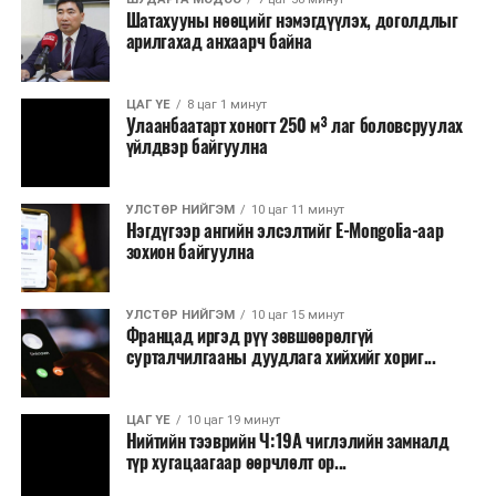
Шатахууны нөөцийг нэмэгдүүлэх, доголдлыг
тушаалтны томилолтоос бусад гадаад
арилгахад анхаарч байна
томилолт, гадаадын зочин хүлээн авах зардал;
Зайлшгүй шаардлагагүй тоног төхөөрөмж,
ЦАГ ҮЕ
8 цаг 1 минут
тавилга, автомашин худалдан авах;
Улаанбаатарт хоногт 250 м³ лаг боловсруулах
үйлдвэр байгуулна
Батлан хамгаалах, хууль зүйн салбараас бусад
сургалт, дадлага;
УЛСТӨР НИЙГЭМ
10 цаг 11 минут
Хуулиар заавал мэдээлэхээс бусад кино,
Нэгдүгээр ангийн элсэлтийг E-Mongolia-аар
контент, хэвлэлийн зардал;
зохион байгуулна
Заавал олгохоос бусад тэтгэмж, урамшуулал.
УЛСТӨР НИЙГЭМ
10 цаг 15 минут
Санхүүгийн хэмнэлтийн горимыг 2026 оны
Францад иргэд рүү зөвшөөрөлгүй
арванхоёрдугаар сарын 31 хүртэл мөрдөнө. Харин
сурталчилгааны дуудлага хийхийг хориг...
эрүүл мэндийн салбар уг хэмнэлтийн горимд
хамрагдахгүй бөгөөд цэцэрлэг, сургуулийн хүүхдийн
ЦАГ ҮЕ
10 цаг 19 минут
эрт илрүүлэг, вакцинжуулалт, томуу, томуу төст
Нийтийн тээврийн Ч:19А чиглэлийн замналд
өвчний эсрэг арга хэмжээ зэрэг зайлшгүй
түр хугацаагаар өөрчлөлт ор...
шаардлагатай ажлууд төлөвлөгөөний дагуу