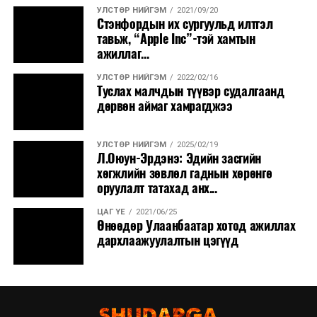
УЛСТӨР НИЙГЭМ
2021/09/20
Стэнфордын их сургуульд илтгэл
тавьж, “Apple Inc”-тэй хамтын
ажиллаг...
УЛСТӨР НИЙГЭМ
2022/02/16
Туслах малчдын түүвэр судалгаанд
дөрвөн аймаг хамрагджээ
УЛСТӨР НИЙГЭМ
2025/02/19
Л.Оюун-Эрдэнэ: Эдийн засгийн
хөгжлийн зөвлөл гаднын хөрөнгө
оруулалт татахад анх...
ЦАГ ҮЕ
2021/06/25
Өнөөдөр Улаанбаатар хотод ажиллах
дархлаажуулалтын цэгүүд