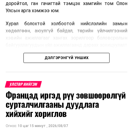
Монгол, Хятад, Орос гурван улсыг дамнасан "Цайны
доройтол, ган гачигтай тэмцэх хамгийн том Олон
замын авто ралли" эхэллээ
Улсын арга хэмжээ юм.
Хурал болохтой холбоотой нийслэлийн замын
хөдөлгөөн, аюулгүй байдал, төрийн үйлчилгээний
хэвийн ажиллагааг хангах зорилгоор боловсролын
байгууллагуудын үйл ажиллагаанд дараах зохицуулалт
хэрэгжүүлэхээр болжээ .
ДЭЛГЭРЭНГҮЙ УНШИХ
Цэцэрлэгийн бүртгэл
2026 оны 8 дугаар сарын 10–23-ны өдрүүдэд
УЛСТӨР НИЙГЭМ
E-Mongolia системээр бүртгэнэ.
Францад иргэд рүү зөвшөөрөлгүй
Нэгдүгээр ангийн элсэлт
сурталчилгааны дуудлага
хийхийг хориглов
2026 оны 8 дугаар сарын 17–28-ны өдрүүдэд
E-Mongolia системээр бүртгэнэ.
Огноо:
10 цаг 15 минут
,
2026/08/07
Энэ хугацаанд хүүхэд бүртгэх дэмжлэгийн баг