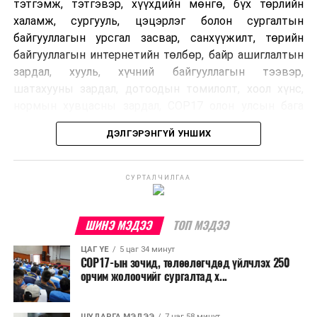
тэтгэмж, тэтгэвэр, хүүхдийн мөнгө, бүх төрлийн
халамж, сургууль, цэцэрлэг болон сургалтын
байгууллагын урсгал засвар, санхүүжилт, төрийн
байгууллагын интернетийн төлбөр, байр ашиглалтын
зардал, хууль, хүчний байгууллагын тээвэр,
шатахууны зардал, дотоодын томилолт, хоол хүнс,
нормын хувцасны зардал, COP17 олон улсын бага
хурлын зардал, Засгийн газрын өр, орон нутгийн нөөц
ДЭЛГЭРЭНГҮЙ УНШИХ
хөрөнгийн санхүүжилтийг хэвийн үргэлжлүүлэхээр
шийдвэрлэжээ.
СУРТАЛЧИЛГАА
Харин дараах зардлыг хязгаарлахаар болсон байна.
Үүнд:
ШИНЭ МЭДЭЭ
ТОП МЭДЭЭ
Олон улсын болон Засгийн газрын
ЦАГ ҮЕ
5 цаг 34 минут
шийдвэртэйгээс бусад хурал, зөвлөгөөн, ой,
COP17-ын зочид, төлөөлөгчдөд үйлчлэх 250
тэмдэглэлт өдөр, найр наадам, соёлын арга
орчим жолоочийг сургалтад х...
хэмжээ;
Урьдчилан төлөвлөсөн төрийн өндөр албан
ШУДАРГА МЭДЭЭ
7 цаг 58 минут