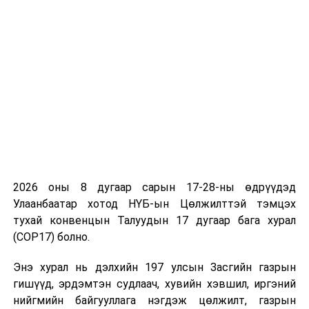
Гадаад хэргийн сайд С.Жайшанкар төслийн явцын
талаар мэдээлэлтэй байсан ч өөрөө газар дээр нь
ирж танилцсандаа сэтгэл хангалуун байна гээд
Монгол, Энэтхэгийн Стратегийн түншлэлийн бодит
илэрхийлэл болсон уг төслийг төлөвлөсөн хугацаанд
амжилттай хэрэгжүүлэхэд Энэтхэгийн Засгийн газар
бүх талын дэмжлэг үзүүлж, хамтран ажиллахаа
илэрхийлэв.
2026 оны 8 дугаар сарын 17-28-ны өдрүүдэд
Улаанбаатар хотод НҮБ-ын Цөлжилттэй тэмцэх
УНШСАН:
737
тухай конвенцын Талуудын 17 дугаар бага хурал
ДАРААХ МЭДЭЭ
(COP17) болно.
“Дүүжин замын тээвэр” төслийн хоёрдугаар шугамыг
хэрэгжүүлэх асуудлаар Франц Улсын ПОМА группийн
Энэ хурал нь дэлхийн 197 улсын Засгийн газрын
төлөөлөгчидтэй уулзлаа
гишүүд, эрдэмтэн судлаач, хувийн хэвшил, иргэний
ӨМНӨХ МЭДЭЭ
нийгмийн байгууллага нэгдэж цөлжилт, газрын