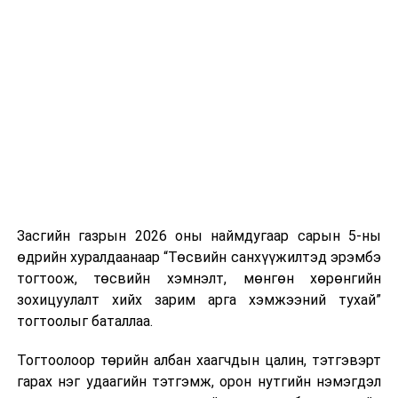
Хуулийг зөрчиж дуудлага хийсэн хувь хүнийг нэг
дуудлага тутамд 75 мянга хүртэлх евро, аж ахуйн
нэгжийг 375 мянга хүртэлх еврогоор торгох
боломжтой. Харин хэрэглэгч өөрөө зөвшөөрсөн,
эсвэл тухайн компанитай өмнө нь гэрээний
харилцаатай бөгөөд шинэ үйлчилгээ санал болгож
буй тохиолдолд хориг үйлчлэхгүй. Иргэд
зөвшөөрөлгүй дуудлагын талаар төрийн цахим
хуудсаар мэдээлэх боломжтой.
Засгийн газрын 2026 оны наймдугаар сарын 5-ны
Шинэ хууль Францын зах зээлд үйлчилдэг гадаадын
өдрийн хуралдаанаар “Төсвийн санхүүжилтэд эрэмбэ
дуудлагын төвүүдэд нөлөөлөхөөр байна. Тухайлбал,
тогтоож, төсвийн хэмнэлт, мөнгөн хөрөнгийн
Мароккогийн дуудлагын төвүүдийн орлогын 80 гаруй
зохицуулалт хийх зарим арга хэмжээний тухай”
хувь Францын зах зээлээс бүрддэг бөгөөд тус улсын
тогтоолыг баталлаа.
40–50 мянган ажлын байр эрсдэлд орж болзошгүйг
Мароккогийн хөдөлмөр эрхлэлтийн сайд мэдэгджээ.
Тогтоолоор төрийн албан хаагчдын цалин, тэтгэвэрт
гарах нэг удаагийн тэтгэмж, орон нутгийн нэмэгдэл