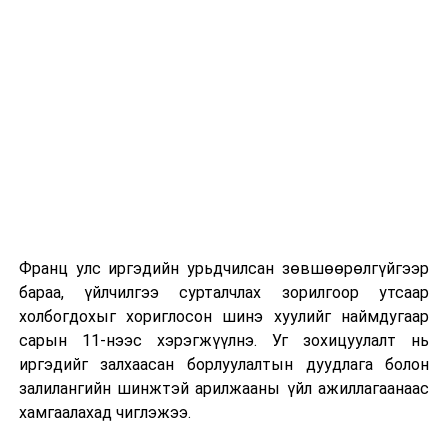
сургуулиуд дээр ажиллахгүй.
Их, дээд сургуулийн хичээл
2026 оны 9 дүгээр сарын 1-нээс цахимаар
эхэлнэ.
2026 оны 9 дүгээр сарын 14-нөөс танхимаар
үргэлжилнэ.
Оюутны дотуур байр
Франц улс иргэдийн урьдчилсан зөвшөөрөлгүйгээр
2026 оны 9 дүгээр сарын 13-наас оюутнуудыг
бараа, үйлчилгээ сурталчлах зорилгоор утсаар
дотуур байранд оруулж эхэлнэ.
холбогдохыг хориглосон шинэ хуулийг наймдугаар
Сургууль, цэцэрлэгийн үйл ажиллагааны
сарын 11-нээс хэрэгжүүлнэ. Уг зохицуулалт нь
зохицуулалт
иргэдийг залхаасан борлуулалтын дуудлага болон
залилангийн шинжтэй арилжааны үйл ажиллагаанаас
2026 оны 8 дугаар сарын 17–28-ны өдрүүдэд
хамгаалахад чиглэжээ.
нийслэлийн бүх сургууль, цэцэрлэгт ажлын