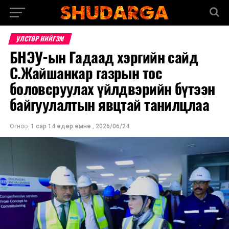
УЛСТӨР НИЙГЭМ
БНЭУ-ын Гадаад хэргийн сайд
С.Жайшанкар газрын тос
боловсруулах үйлдвэрийн бүтээн
байгуулалтын явцтай танилцлаа
Огноо:
1 сар 14 өдөр.өмнө
,
2026/06/24