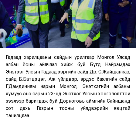
Гадаад харилцааны сайдын урилгаар Монгол Улсад
албан ёсны айлчлал хийж буй Бүгд Найрамдах
Энэтхэг Улсын Гадаад хэргийн сайд Др. С.Жайшанкар,
сайд Б.Батцэцэг, Аж үйлдвэр, эрдэс баялгийн сайд
Г.Дамдинням нарын Монгол, Энэтхэгийн албаны
хүмүүс энэ сарын 23-нд Энэтхэг Улсын хөнгөлөлттэй
зээлээр баригдаж буй Дорноговь аймгийн Сайншанд
хот дахь Газрын тосны үйлдвэрийн явцтай
танилцлаа.