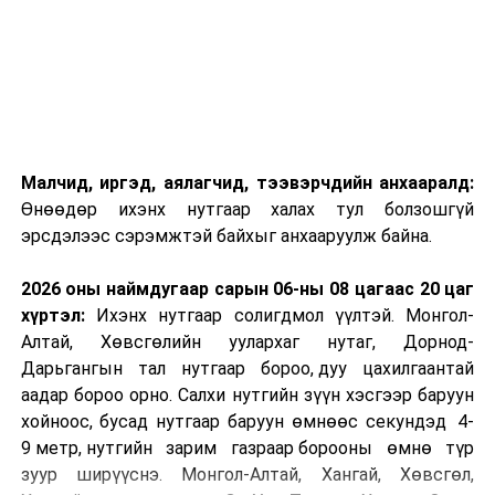
Малчид, иргэд, аялагчид, тээвэрчдийн анхааралд:
Өнөөдөр ихэнх нутгаар халах тул болзошгүй
эрсдэлээс сэрэмжтэй байхыг анхааруулж байна.
2026 оны наймдугаар сарын 06-ны 08 цагаас 20 цаг
хүртэл:
Ихэнх нутгаар солигдмол үүлтэй. Монгол-
Алтай, Хөвсгөлийн уулархаг нутаг, Дорнод-
Дарьгангын тал нутгаар бороо, дуу цахилгаантай
аадар бороо орно. Салхи нутгийн зүүн хэсгээр баруун
хойноос, бусад нутгаар баруун өмнөөс секундэд 4-
9 метр, нутгийн зарим газраар борооны өмнө түр
зуур ширүүснэ. Монгол-Алтай, Хангай, Хөвсгөл,