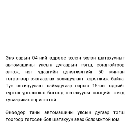
Энэ сарын 04-ний өдрөөс эхлэн эхлэн шатахууныг
автомашины улсын дугаарын тэгш, сондгойгоор
олгож, нэг удаагийн цэнэглэлтийг 50 мянган
төгрөгөөр хязгаарлах зохицуулалт хэрэгжиж байна.
Тус зохицуулалт наймдугаар сарын 15-ны өдрийг
хүртэл үргэлжлэх бөгөөд шатахууны нөөцийг жигд
хуваарилах зорилготой.
Өнөөдөр таны автомашины улсын дугаар тэгш
тоогоор төгссөн бол шатахуун авах боломжтой юм.