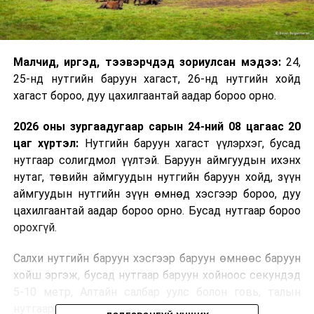
Малчид, иргэд, тээвэрчдэд зориулсан мэдээ:
24,
25-нд нутгийн баруун хагаст, 26-нд нутгийн хойд
хагаст бороо, дуу цахилгаантай аадар бороо орно.
2026 оны зургаадугаар сарын 24-ний 08 цагаас 20
цаг хүртэл:
Нутгийн баруун хагаст үүлэрхэг, бусад
нутгаар солигдмол үүлтэй. Баруун аймгуудын ихэнх
нутаг, төвийн аймгуудын нутгийн баруун хойд, зүүн
аймгуудын нутгийн зүүн өмнөд хэсгээр бороо, дуу
цахилгаантай аадар бороо орно. Бусад нутгаар бороо
орохгүй.
Салхи нутгийн баруун хэсгээр баруун өмнөөс баруун
хойш эргэж, бусад нутгаар баруун хойноос секундэд
5-10 метр, Алтайн салбар уулс болон говь, талын
нутгаар секундэд 12-14 метр хүрч ширүүснэ.