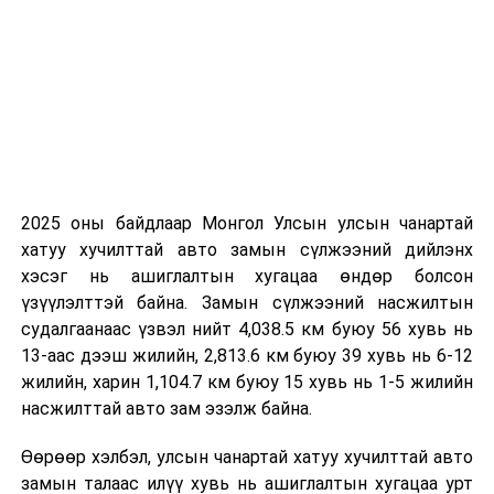
4-9 метр. Өдөртөө 19-21 хэм дулаан байна.
2026 оны зургаадугаар сарын 25-наас
2026 оны зургаадугаар сарын 29-нийг хүртэлх
цаг агаарын урьдчилсан төлөв
25-нд баруун аймгуудын нутгийн зүүн, төвийн
аймгуудын нутгийн баруун болон өмнөд хэсэг,
2025 оны байдлаар Монгол Улсын улсын чанартай
говийн аймгуудын нутгийн зарим газраар, 26-нд
хатуу хучилттай авто замын сүлжээний дийлэнх
төвийн аймгуудын нутгийн ихэнх нутаг, баруун,
хэсэг нь ашиглалтын хугацаа өндөр болсон
говь болон зүүн аймгуудын нутгийн зарим
үзүүлэлттэй байна. Замын сүлжээний насжилтын
газраар, 27, 28-нд нутгийн зарим газраар бороо,
судалгаанаас үзвэл нийт 4,038.5 км буюу 56 хувь нь
дуу цахилгаантай аадар бороо орно. Салхи ихэнх
13-аас дээш жилийн, 2,813.6 км буюу 39 хувь нь 6-12
хугацаанд секундэд 5-10 метр, борооны өмнө
жилийн, харин 1,104.7 км буюу 15 хувь нь 1-5 жилийн
түр зуур ширүүснэ. Ихэнх нутгаар бага зэрэг
насжилттай авто зам эзэлж байна.
дулаарч Алтай, Хангай, Хөвсгөл, Хэнтийн
уулархаг нутаг, Завхан голын эх, Хүрэнбэлчир
Өөрөөр хэлбэл, улсын чанартай хатуу хучилттай авто
орчим, Туул, Тэрэлж, Хэрлэн голын хөндийгөөр
замын талаас илүү хувь нь ашиглалтын хугацаа урт