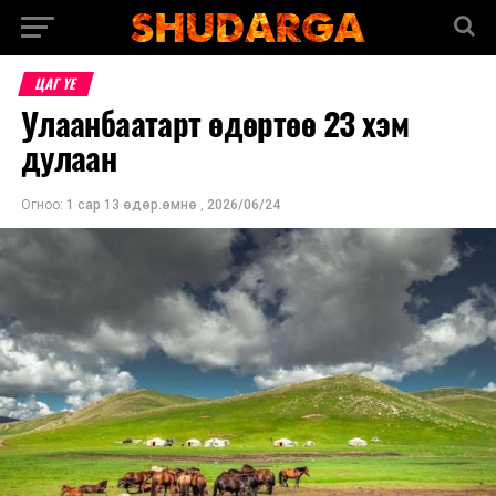
ЦАГ ҮЕ
Улаанбаатарт өдөртөө 23 хэм
дулаан
Огноо:
1 сар 13 өдөр.өмнө
,
2026/06/24