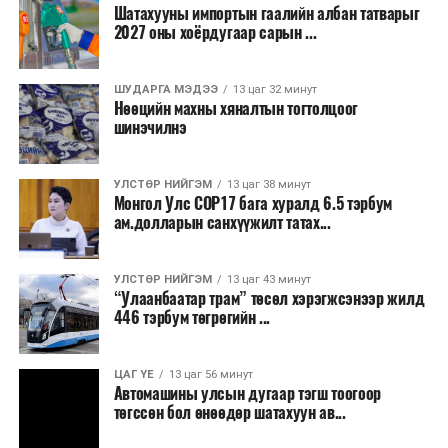
байна.
Шатахууны импортын гаалийн албан татварыг
2027 оны хоёрдугаар сарын ...
2026 оны наймдугаар сарын 07-ноос
2026 оны наймдугаар сарын 11-нийг хүртэлх
ШУДАРГА МЭДЭЭ
13 цаг 32 минут
Нөөцийн махны хяналтын тогтолцоог
цаг агаарын урьдчилсан төлөв
шинэчилнэ
Наймдугаар сарын 7-нд баруун болон төвийн
аймгуудын нутгийн хойд хэсгээр, 8-нд баруун
УЛСТӨР НИЙГЭМ
13 цаг 38 минут
Монгол Улс COP17 бага хуралд 6.5 тэрбум
аймгуудын нутгийн хойд хэсэг, төвийн
ам.долларын санхүүжилт татах...
аймгуудын нутгийн зарим газраар, 9-нд баруун
аймгуудын нутгийн зүүн, говийн аймгуудын
нутгийн хойд, зүүн аймгуудын нутгийн баруун
УЛСТӨР НИЙГЭМ
13 цаг 43 минут
“Улаанбаатар трам” төсөл хэрэгжсэнээр жилд
хэсэг, төвийн аймгуудын ихэнх нутгаар, 10-нд
446 тэрбум төгрөгийн ...
төв, зүүн, говийн аймгуудын ихэнх нутгаар
бороо, дуу цахилгаантай аадар бороо орно. Салхи
ихэнх хугацаанд секундэд 5-10 метр, 9-нд
ЦАГ ҮЕ
13 цаг 56 минут
Автомашины улсын дугаар тэгш тоогоор
Алтайн салбар уулс, Арц-Богдын өвөр
төгссөн бол өнөөдөр шатахуун ав...
хоолойгоор, 10-нд говь, талын нутгаар секундэд
14-16 метр, нутгийн зарим газраар борооны