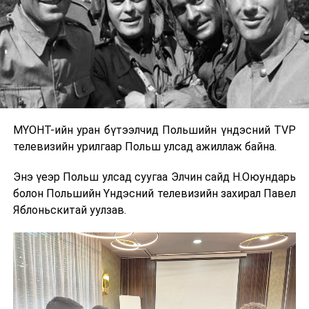
МҮОНТ-ийн уран бүтээлчид Польшийн үндэсний TVP
телевизийн урилгаар Польш улсад ажиллаж байна.
Энэ үеэр Польш улсад суугаа Элчин сайд Н.Оюундарь
болон Польшийн Үндэсний телевизийн захирал Павел
Яблоньскитай уулзав.