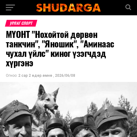
УРЛАГ СПОРТ
МҮОНТ "Нохойтой дөрвөн
танкчин", "Яношик", "Аминаас
чухал үйлс" киног үзэгчдэд
хүргэнэ
Огноо:
2 сар 2 өдөр.өмнө
,
2026/06/08