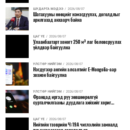
зайлшгүй мэдэгдэх ёстой. Гэвч энэ шаардлагыг
мөрдөхгүй байгаа нь хүүхдийн амь нас, эрүүл мэндэд
ШУДАРГА МЭДЭЭ
2026/08/07
Шатахууны нөөцийг нэмэгдүүлэх, доголдлыг
аюултай нөхцөл байдал үүсгэж байна. Иймээс унаач
арилгахад анхаарч байна
хүүхдийн эрхийг хамгаалах, монгол өв соёлоо
харгалзан үзэхийн зэрэгцээ далд хэлбэрийн
уралдааныг зогсоож, гаргасан дүрэм журмыг чанд
ЦАГ ҮЕ
2026/08/07
Улаанбаатарт хоногт 250 м³ лаг боловсруулах
мөрдөх, хариуцлагын тогтолцоог сайжруулж хамтын
үйлдвэр байгуулна
хариуцлагыг бий болгох шаардлагатай. Мөн морин
уралдааны цаг хугацааг сайтар тооцоолж зохион
УЛСТӨР НИЙГЭМ
2026/08/07
байгуулах, нэгдсэн стандарт бий болгох чиглэлээр
Нэгдүгээр ангийн элсэлтийг E-Mongolia-аар
бодитой, цогц арга хэмжээ авах шаардлагатай гэж
зохион байгуулна
үзэж байна” гэв.
УЛСТӨР НИЙГЭМ
2026/08/07
Францад иргэд рүү зөвшөөрөлгүй
ММСУХ-ны тэргүүлэгч, хуульч Э.Хашчулуу “Энэхүү
сурталчилгааны дуудлага хийхийг хориг...
уулзалтад ММСУХ-ны төлөөллүүд, Тод манлай,
Манлай, Алдарт уяачид болон холбогдох бусад
ЦАГ ҮЕ
2026/08/07
салбарын төлөөлөл хүрэлцэн ирсэн. Монголын
Нийтийн тээврийн Ч:19А чиглэлийн замналд