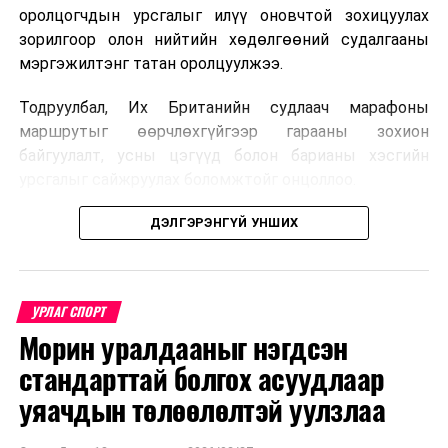
оролцогчдын урсгалыг илүү оновчтой зохицуулах
зорилгоор олон нийтийн хөдөлгөөний судалгааны
мэргэжилтэнг татан оролцуулжээ.
Тодруулбал, Их Британийн судлаач марафоны
маршрутыг өөрчлөхгүйгээр гарааны зохион
байгуулалт, усны цэгүүд болон барианы хэсгийн
урсгалыг сайжруулах боломжтойг онцоллоо.
Мөн оролцогчдын бөөгнөрлийг бууруулах зорилгоор
ДЭЛГЭРЭНГҮЙ УНШИХ
гарааг өмнөх жилүүдийн дөрвөн хэсгээс зургаан
“долгион” болгон өөрчилсөн нь ачааллыг тараахад
чиглэж байна. Зохион байгуулагчид энэхүү
УРЛАГ СПОРТ
зохицуулалт нь марафоны уламжлалт хэлбэрийг
Морин уралдааныг нэгдсэн
хадгалахтай зэрэгцэн оролцогчдын аюулгүй байдал,
тав тухыг сайжруулахад чиглэж буйг мэдээллээ.
стандарттай болгох асуудлаар
уяачдын төлөөлөлтэй уулзлаа
Сонирхуулахад, Бостоны марафон нь дэлхийн
хамгийн эртний марафонуудын нэг бөгөөд анх 1897