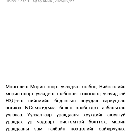
Огноо:
5 сар 13 өдөр.өмнө
,
2026/02/27
онд зохион байгуулагдсан. Түүнээс хойш жил бүр
тасралтгүй зохион байгуулагдаж ирсэн бөгөөд АНУ-
ын Эх орончдын өдөрт зориулан дөрөвдүгээр сарын
гурав дахь Даваа гаригт уламжлал болгон явуулдаг.
Олон улсын марафоны тэмцээнүүд дундаас нэр
хүндээрээ тэргүүлэх энэхүү уралдаанд оролцохын
тулд гүйгчид тодорхой босго хугацаа давсан байх
шаардлагатай нь онцлог юм.
Монголын Морин спорт уяачдын холбоо, Нийслэлийн
морин спорт уяачдын холбооны төлөөлөл, уяачидтай
НЗД-ын нийгмийн бодлогын асуудал хариуцсан
зөвлөх Б.Сэмжидмаа болон холбогдох албаныхан
уулзлаа. Уулзалтаар уралдаанч хүүхдийг аюулгүй
уралдах ур чадварт системтэй бэлтгэх, морин
уралдааны зам талбайн нөхцөлийг сайжруулах,