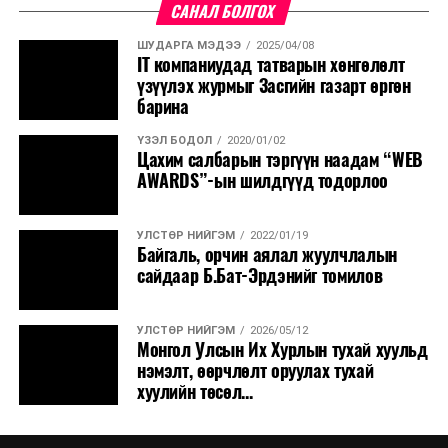
САНАЛ БОЛГОХ
уламжлал ёсоор Сар шинийн баярын дараа хаврын
улиралд хүүхдүүд морио унаад уралддаг жишиг бий.
ШУДАРГА МЭДЭЭ
2025/04/08
IT компаниудад татварын хөнгөлөлт
Угтаа хаврын уралдаан нь нэг талаараа аялал
үзүүлэх журмыг Засгийн газарт өргөн
жуулчлалыг дэмжих чухал ач холбогдолтой байсан.
барина
Гадаад, дотоодын жуулчид ирэхэд бидний онцлон
үзүүлдэг гол өв соёлын нэг нь морин уралдаан юм.
ҮЗЭЛ БОДОЛ
2020/01/02
Цахим салбарын тэргүүн наадам “WEB
Үүнийг дагаад монголчуудын дээл хувцасны соёл, эд
AWARDS”-ын шилдгүүд тодорлоо
хэрэглэл, ахуй зан заншил зэрэг олон соёлыг жуулчид
нэг дороос, богино хугацаанд үзэж танилцах
боломжтой байсан” гэсэн юм.
УЛСТӨР НИЙГЭМ
2022/01/19
Байгаль, орчин аялал жуулчлалын
сайдаар Б.Бат-Эрдэнийг томилов
Монгол Улсын Тод манлай уяач Н.Даш-Өлзий “Морин
УЛСТӨР НИЙГЭМ
2026/05/12
уралдааныг бид санаачилж зохиогоогүй. Бидний өвөг
Монгол Улсын Их Хурлын тухай хуульд
дээдэс 2000 гаруй жилийн тэртээгээс зохиож
нэмэлт, өөрчлөлт оруулах тухай
түүнийгээ хөгжүүлж, хойч үедээ өвлүүлж ирсэн
хуулийн төсөл...
түүхэн уламжлал юм. Бид ийм арвин түүхтэй ард
түмэн. Монголчууд малчин ард түмэн. Өнөөдөр