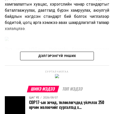
хамгаалалтын хувцас, хэрэгслийн чанар стандартыг
баталгаажуулах, даатгалд бүрэн хамруулах, аюулгүй
байдлын нэгдсэн стандарт бий болгох чиглэлээр
бодитой, цогц арга хэмжээ авах шаардлагатай талаар
хэлэлцлээ.
Энэ үеэр НЗД-ын Нийгмийн бодлогын асуудал
хариуцсан зөвлөх Б.Сэмжидмаа “Засгийн газрын
ДЭЛГЭРЭНГҮЙ УНШИХ
тогтоолыг зөрчиж, далд хэлбэрээр морин уралдаан
олноор зохион байгуулж байна. Сар шинийн баярын
СУРТАЛЧИЛГАА
өмнө гэхэд л 10 гаруй уралдаан зохион байгуулсан
талаар мэдээлэл ирсэн. Ийм нууц хэлбэрийн
уралдаан нь учирч болзошгүй олон эрсдэлийг дагуулж
ШИНЭ МЭДЭЭ
ТОП МЭДЭЭ
байна. Тухайлбал, хүүхдийн эрх ноцтойгоор
зөрчигдөж байгаа асуудал бий. Аливаа уралдааныг
ЦАГ ҮЕ
2026/08/07
COP17-ын зочид, төлөөлөгчдөд үйлчлэх 250
зохион байгуулахдаа тухайн орон нутгийн удирдлага,
орчим жолоочийг сургалтад х...
цагдаа, хяналтын болон эрүүл мэндийн байгууллагад