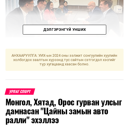
ДЭЛГЭРЭНГҮЙ УНШИХ
АНХААРУУЛГА: УИХ-ын 2024 оны ээлжит сонгуулийн хуулийн
холбогдох заалтын хүрээнд тус сайтын сэтгэгдэл хэсгийг
түр хугацаанд хаасан болно.
Уулзалтаар Польш болон Монголын өв соёл, ахуй
амьдрал, үндэстний онцлогийг харуулсан
бүтээлүүдийг солилцохоор боллоо.
УРЛАГ СПОРТ
МҮОНТ, "Дэлхийн морьтнууд" төслийн хамтран
Монгол, Хятад, Орос гурван улсыг
бүтээсэн "Зөн дагасан монгол адуу" баримтат киног
долоодугаар сарын 13-нд Дэлхийн адууны өдрөөр
дамнасан "Цайны замын авто
Польш улсын үзэгчдийн хүртээл болгоно.
ралли" эхэллээ