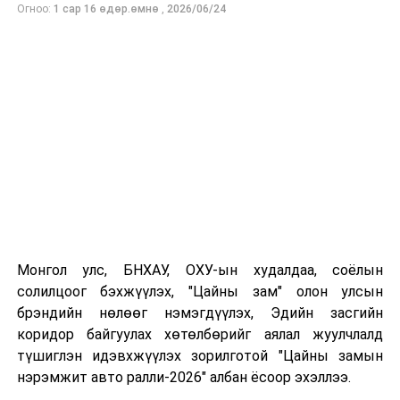
Огноо:
1 сар 16 өдөр.өмнө
,
2026/06/24
Монгол улс, БНХАУ, ОХУ-ын худалдаа, соёлын
солилцоог бэхжүүлэх, "Цайны зам" олон улсын
брэндийн нөлөөг нэмэгдүүлэх, Эдийн засгийн
коридор байгуулах хөтөлбөрийг аялал жуулчлалд
түшиглэн идэвхжүүлэх зорилготой "Цайны замын
нэрэмжит авто ралли-2026" албан ёсоор эхэллээ.