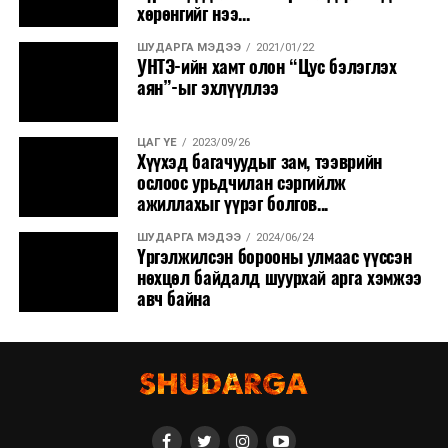
хөрөнгийг нээ...
ШУДАРГА МЭДЭЭ
2021/01/22
УНТЭ-ийн хамт олон “Цус бэлэглэх
аян”-ыг эхлүүллээ
ЦАГ ҮЕ
2023/09/26
Хүүхэд багачуудыг зам, тээврийн
ослоос урьдчилан сэргийлж
ажиллахыг үүрэг болгов...
ШУДАРГА МЭДЭЭ
2024/06/24
Үргэлжилсэн борооны улмаас үүссэн
нөхцөл байдалд шуурхай арга хэмжээ
авч байна