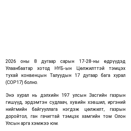
Энэ жил манай улс зохион байгуулагчийн хувьд давуу
эрхтэйгээр ШУТИС-ийн Мэдээлэл холбоо
2026 оны 8 дугаар сарын 17-28-ны өдрүүдэд
технологийн сургуулийн “Түвшин Электроникс”, “HICH
Улаанбаатар хотод НҮБ-ын Цөлжилттэй тэмцэх
TECH” гэсэн хоёр багаа оролцуулж байна.
тухай конвенцын Талуудын 17 дугаар бага хурал
(COP17) болно.
Тэмцээний шүүгчийн зөвлөлд манай улсаас хоёр,
Япон, Вьетнам, Хонконгоос тус бүр нэг, талбайн
Энэ хурал нь дэлхийн 197 улсын Засгийн газрын
шүүгчээр Монголоос 10, Япон, Хонконгоос тус бүр нэг
гишүүд, эрдэмтэн судлаач, хувийн хэвшил, иргэний
хүн ажиллана.
нийгмийн байгууллага нэгдэж цөлжилт, газрын
доройтол, ган гачигтай тэмцэх хамгийн том Олон
Улсын арга хэмжээ юм.