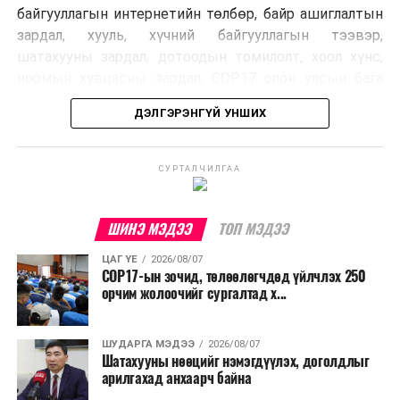
байгууллагын интернетийн төлбөр, байр ашиглалтын
зардал, хууль, хүчний байгууллагын тээвэр,
шатахууны зардал, дотоодын томилолт, хоол хүнс,
нормын хувцасны зардал, COP17 олон улсын бага
хурлын зардал, Засгийн газрын өр, орон нутгийн нөөц
ДЭЛГЭРЭНГҮЙ УНШИХ
хөрөнгийн санхүүжилтийг хэвийн үргэлжлүүлэхээр
шийдвэрлэжээ.
СУРТАЛЧИЛГАА
Харин дараах зардлыг хязгаарлахаар болсон байна.
Үүнд:
ШИНЭ МЭДЭЭ
ТОП МЭДЭЭ
Олон улсын болон Засгийн газрын
ЦАГ ҮЕ
2026/08/07
шийдвэртэйгээс бусад хурал, зөвлөгөөн, ой,
COP17-ын зочид, төлөөлөгчдөд үйлчлэх 250
тэмдэглэлт өдөр, найр наадам, соёлын арга
орчим жолоочийг сургалтад х...
хэмжээ;
Урьдчилан төлөвлөсөн төрийн өндөр албан
ШУДАРГА МЭДЭЭ
2026/08/07
Шатахууны нөөцийг нэмэгдүүлэх, доголдлыг
тушаалтны томилолтоос бусад гадаад
арилгахад анхаарч байна
томилолт, гадаадын зочин хүлээн авах зардал;