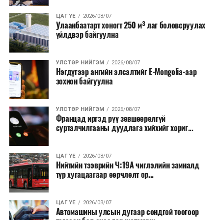
Зайлшгүй шаардлагагүй тоног төхөөрөмж,
ЦАГ ҮЕ
2026/08/07
тавилга, автомашин худалдан авах;
Улаанбаатарт хоногт 250 м³ лаг боловсруулах
үйлдвэр байгуулна
Батлан хамгаалах, хууль зүйн салбараас бусад
сургалт, дадлага;
УЛСТӨР НИЙГЭМ
2026/08/07
Хуулиар заавал мэдээлэхээс бусад кино,
Нэгдүгээр ангийн элсэлтийг E-Mongolia-аар
контент, хэвлэлийн зардал;
зохион байгуулна
Заавал олгохоос бусад тэтгэмж, урамшуулал.
УЛСТӨР НИЙГЭМ
2026/08/07
Санхүүгийн хэмнэлтийн горимыг 2026 оны
Францад иргэд рүү зөвшөөрөлгүй
арванхоёрдугаар сарын 31 хүртэл мөрдөнө. Харин
сурталчилгааны дуудлага хийхийг хориг...
эрүүл мэндийн салбар уг хэмнэлтийн горимд
хамрагдахгүй бөгөөд цэцэрлэг, сургуулийн хүүхдийн
ЦАГ ҮЕ
2026/08/07
эрт илрүүлэг, вакцинжуулалт, томуу, томуу төст
Нийтийн тээврийн Ч:19А чиглэлийн замналд
өвчний эсрэг арга хэмжээ зэрэг зайлшгүй
түр хугацаагаар өөрчлөлт ор...
шаардлагатай ажлууд төлөвлөгөөний дагуу
үргэлжилнэ гэж Ерөнхий сайд Н.Учрал онцоллоо.
ЦАГ ҮЕ
2026/08/07
Автомашины улсын дугаар сондгой тоогоор
Мөн бүх шатны төсвийн ерөнхийлөн захирагч нарт