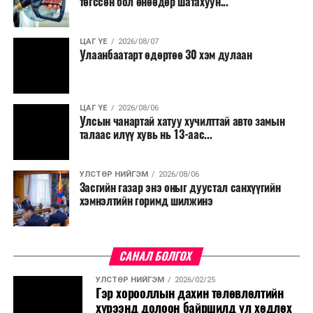
төгссөн бол өнөөдөр шатахуун...
салбар бүрдээ урсгал зардлыг 20 хувиар бууруулах,
нөхөн томилгоо хийхгүй байх, аялал, амралт, зугаалга,
ЦАГ ҮЕ
2026/08/07
хамт олны урлаг, спортын арга хэмжээг зохион
Улаанбаатарт өдөртөө 30 хэм дулаан
байгуулахгүй байх, төрийн албанд шинэ орон тоо бий
болгохгүй байх, эрчим хүчний хэрэглээг хэмнэх, хурал,
сургалтыг цахим хэлбэрт шилжүүлэх, төрийн албан
ЦАГ ҮЕ
2026/08/06
хаагчдыг зарим өдрүүдэд цахимаар ажиллуулах арга
Улсын чанартай хатуу хучилттай авто замын
хэмжээг үргэлжлүүлэхийг үүрэг болголоо.
талаас илүү хувь нь 13-аас...
Төсвийн сахилга бат сайжирч, эдийн засгийн нөхцөл
УЛСТӨР НИЙГЭМ
2026/08/06
байдал хэвийн болсон тохиолдолд эдгээр
Засгийн газар энэ оныг дуустал санхүүгийн
хязгаарлалтыг үе шаттайгаар сулруулах юм.
хэмнэлтийн горимд шилжинэ
САНАЛ БОЛГОХ
УЛСТӨР НИЙГЭМ
2026/02/25
Гэр хорооллын дахин төлөвлөлтийн
хүрээнд долоон байршилд үл хөдлөх