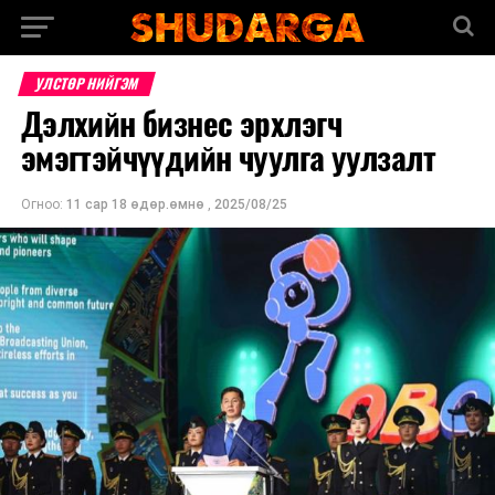
УЛСТӨР НИЙГЭМ
Дэлхийн бизнес эрхлэгч
эмэгтэйчүүдийн чуулга уулзалт
Огноо:
11 сар 18 өдөр.өмнө
,
2025/08/25