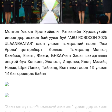
Монгол Улсын Ерөнхийлөгч Ухнаагийн Хүрэлсүхийн
ивээл дор зохион байгуулж буй “ABU ROBOCON 2025
ULAANBAATAR” олон улсын тэмцээний нээлт “Аса
Арена” цогцолборт боллоо. Тэмцээнд Монгол,
Камбож, Египт, Фижи, БНХАУ-ын Засаг захиргааны
онцгой бүс Хонконг, Энэтхэг, Индонез, Япон, Малайз,
Непал, Шри Ланка, Тайланд, Вьетнам гэсэн 13 улсын
14 баг оролцож байна.
“Хамтын зүтгэл-Үнэмлэхүй амжилт” уриан дор зохион