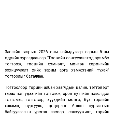
нэгжийг 375 мянга хүртэлх еврогоор торгох
боломжтой. Харин хэрэглэгч өөрөө зөвшөөрсөн,
эсвэл тухайн компанитай өмнө нь гэрээний
харилцаатай бөгөөд шинэ үйлчилгээ санал болгож
буй тохиолдолд хориг үйлчлэхгүй. Иргэд
зөвшөөрөлгүй дуудлагын талаар төрийн цахим
хуудсаар мэдээлэх боломжтой.
Засгийн газрын 2026 оны наймдугаар сарын 5-ны
Шинэ хууль Францын зах зээлд үйлчилдэг гадаадын
өдрийн хуралдаанаар “Төсвийн санхүүжилтэд эрэмбэ
дуудлагын төвүүдэд нөлөөлөхөөр байна. Тухайлбал,
тогтоож, төсвийн хэмнэлт, мөнгөн хөрөнгийн
Мароккогийн дуудлагын төвүүдийн орлогын 80 гаруй
зохицуулалт хийх зарим арга хэмжээний тухай”
хувь Францын зах зээлээс бүрддэг бөгөөд тус улсын
тогтоолыг баталлаа.
40–50 мянган ажлын байр эрсдэлд орж болзошгүйг
Мароккогийн хөдөлмөр эрхлэлтийн сайд мэдэгджээ.
Тогтоолоор төрийн албан хаагчдын цалин, тэтгэвэрт
гарах нэг удаагийн тэтгэмж, орон нутгийн нэмэгдэл
тэтгэмж, тэтгэвэр, хүүхдийн мөнгө, бүх төрлийн
халамж, сургууль, цэцэрлэг болон сургалтын
байгууллагын урсгал засвар, санхүүжилт, төрийн