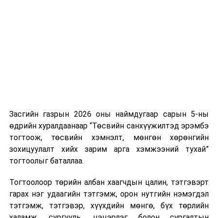
Хуулийг зөрчиж дуудлага хийсэн хувь хүнийг нэг
дуудлага тутамд 75 мянга хүртэлх евро, аж ахуйн
нэгжийг 375 мянга хүртэлх еврогоор торгох
боломжтой. Харин хэрэглэгч өөрөө зөвшөөрсөн,
эсвэл тухайн компанитай өмнө нь гэрээний
харилцаатай бөгөөд шинэ үйлчилгээ санал болгож
буй тохиолдолд хориг үйлчлэхгүй. Иргэд
зөвшөөрөлгүй дуудлагын талаар төрийн цахим
хуудсаар мэдээлэх боломжтой.
Засгийн газрын 2026 оны наймдугаар сарын 5-ны
Шинэ хууль Францын зах зээлд үйлчилдэг гадаадын
өдрийн хуралдаанаар “Төсвийн санхүүжилтэд эрэмбэ
дуудлагын төвүүдэд нөлөөлөхөөр байна. Тухайлбал,
тогтоож, төсвийн хэмнэлт, мөнгөн хөрөнгийн
Мароккогийн дуудлагын төвүүдийн орлогын 80 гаруй
зохицуулалт хийх зарим арга хэмжээний тухай”
хувь Францын зах зээлээс бүрддэг бөгөөд тус улсын
тогтоолыг баталлаа.
40–50 мянган ажлын байр эрсдэлд орж болзошгүйг
Мароккогийн хөдөлмөр эрхлэлтийн сайд мэдэгджээ.
Тогтоолоор төрийн албан хаагчдын цалин, тэтгэвэрт
гарах нэг удаагийн тэтгэмж, орон нутгийн нэмэгдэл
тэтгэмж, тэтгэвэр, хүүхдийн мөнгө, бүх төрлийн
халамж, сургууль, цэцэрлэг болон сургалтын