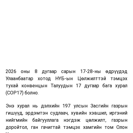
хорт хавдрын шинэ тохиолдлын 79 хувь нь хожуу
шатандаа оношлогдсон байна. Иймээс иргэдийг
эрүүл мэнддээ анхаарч, эрт илрүүлгийн үзлэг,
оношилгоонд идэвхтэй хамрагдахыг уриаллаа.
“Хавдрын эсрэг үндэсний аян-2026” нь 2026 оны
зургаадугаар сарын 29-нөөс долоодугаар сарын 3-ны
өдрүүдэд Сэлэнгэ аймагт үргэлжилнэ.
2026 оны 8 дугаар сарын 17-28-ны өдрүүдэд
Улаанбаатар хотод НҮБ-ын Цөлжилттэй тэмцэх
УНШСАН:
1609
тухай конвенцын Талуудын 17 дугаар бага хурал
ДАРААХ МЭДЭЭ
(COP17) болно.
“Хамгаалсан байгаль - Бидний ирээдүй” нөлөөллийн
арга хэмжээг эхлүүллээ
Энэ хурал нь дэлхийн 197 улсын Засгийн газрын
ӨМНӨХ МЭДЭЭ
гишүүд, эрдэмтэн судлаач, хувийн хэвшил, иргэний
Олон улсын парламентын өдрийг тохиолдуулан
нийгмийн байгууллага нэгдэж цөлжилт, газрын
“Нээлттэй парламент” явуулын мэдээллийн төв
доройтол, ган гачигтай тэмцэх хамгийн том Олон
ажиллаж байна