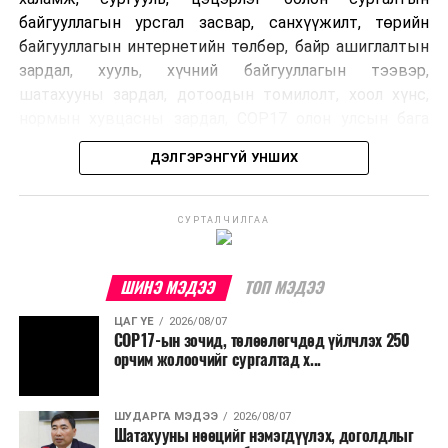
байгууллагын урсгал засвар, санхүүжилт, төрийн
байгууллагын интернетийн төлбөр, байр ашиглалтын
зардал, хууль, хүчний байгууллагын тээвэр,
шатахууны зардал, дотоодын томилолт, хоол хүнс,
нормын хувцасны зардал, COP17 олон улсын бага
хурлын зардал, Засгийн газрын өр, орон нутгийн нөөц
ДЭЛГЭРЭНГҮЙ УНШИХ
хөрөнгийн санхүүжилтийг хэвийн үргэлжлүүлэхээр
шийдвэрлэжээ.
СУРТАЛЧИЛГАА
Харин дараах зардлыг хязгаарлахаар болсон байна.
Үүнд:
ШИНЭ МЭДЭЭ
ТОП МЭДЭЭ
Олон улсын болон Засгийн газрын
ЦАГ ҮЕ
2026/08/07
шийдвэртэйгээс бусад хурал, зөвлөгөөн, ой,
COP17-ын зочид, төлөөлөгчдөд үйлчлэх 250
тэмдэглэлт өдөр, найр наадам, соёлын арга
орчим жолоочийг сургалтад х...
хэмжээ;
Урьдчилан төлөвлөсөн төрийн өндөр албан
ШУДАРГА МЭДЭЭ
2026/08/07
Шатахууны нөөцийг нэмэгдүүлэх, доголдлыг
тушаалтны томилолтоос бусад гадаад