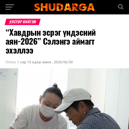
УЛСТӨР НИЙГЭМ
“Хавдрын эсрэг үндэсний
аян-2026” Сэлэнгэ аймагт
эхэллээ
Огноо:
1 сар 10 өдөр.өмнө
,
2026/06/30