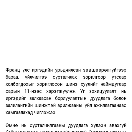
Их, дээд сургуулийн хичээл
2026 оны 9 дүгээр сарын 1-нээс цахимаар
эхэлнэ.
2026 оны 9 дүгээр сарын 14-нөөс танхимаар
үргэлжилнэ.
Оюутны дотуур байр
Франц улс иргэдийн урьдчилсан зөвшөөрөлгүйгээр
2026 оны 9 дүгээр сарын 13-наас оюутнуудыг
бараа, үйлчилгээ сурталчлах зорилгоор утсаар
дотуур байранд оруулж эхэлнэ.
холбогдохыг хориглосон шинэ хуулийг наймдугаар
Сургууль, цэцэрлэгийн үйл ажиллагааны
сарын 11-нээс хэрэгжүүлнэ. Уг зохицуулалт нь
зохицуулалт
иргэдийг залхаасан борлуулалтын дуудлага болон
залилангийн шинжтэй арилжааны үйл ажиллагаанаас
2026 оны 8 дугаар сарын 17–28-ны өдрүүдэд
хамгаалахад чиглэжээ.
нийслэлийн бүх сургууль, цэцэрлэгт ажлын
Өмнө нь сурталчилгааны дуудлага хүлээн авахгүй
байранд элсэлт, бүртгэл болон бусад аливаа