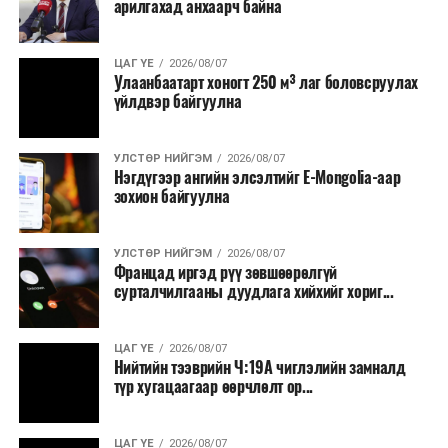
арилгахад анхаарч байна
томилолт, гадаадын зочин хүлээн авах зардал;
Зайлшгүй шаардлагагүй тоног төхөөрөмж,
ЦАГ ҮЕ
2026/08/07
тавилга, автомашин худалдан авах;
Улаанбаатарт хоногт 250 м³ лаг боловсруулах
үйлдвэр байгуулна
Батлан хамгаалах, хууль зүйн салбараас бусад
сургалт, дадлага;
УЛСТӨР НИЙГЭМ
2026/08/07
Хуулиар заавал мэдээлэхээс бусад кино,
Нэгдүгээр ангийн элсэлтийг E-Mongolia-аар
контент, хэвлэлийн зардал;
зохион байгуулна
Заавал олгохоос бусад тэтгэмж, урамшуулал.
УЛСТӨР НИЙГЭМ
2026/08/07
Санхүүгийн хэмнэлтийн горимыг 2026 оны
Францад иргэд рүү зөвшөөрөлгүй
арванхоёрдугаар сарын 31 хүртэл мөрдөнө. Харин
сурталчилгааны дуудлага хийхийг хориг...
эрүүл мэндийн салбар уг хэмнэлтийн горимд
хамрагдахгүй бөгөөд цэцэрлэг, сургуулийн хүүхдийн
ЦАГ ҮЕ
2026/08/07
эрт илрүүлэг, вакцинжуулалт, томуу, томуу төст
Нийтийн тээврийн Ч:19А чиглэлийн замналд
өвчний эсрэг арга хэмжээ зэрэг зайлшгүй
түр хугацаагаар өөрчлөлт ор...
шаардлагатай ажлууд төлөвлөгөөний дагуу
үргэлжилнэ гэж Ерөнхий сайд Н.Учрал онцоллоо.
ЦАГ ҮЕ
2026/08/07