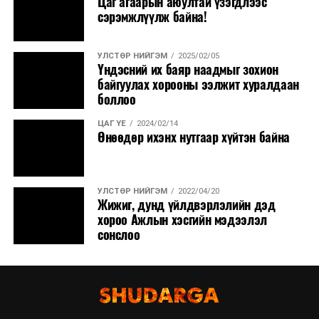
Цаг агаарын аюултай үзэгдлээс
сэрэмжлүүлж байна!
УЛСТӨР НИЙГЭМ
2025/02/05
Үндэсний их баяр наадмыг зохион
байгуулах хорооны ээлжит хуралдаан
боллоо
ЦАГ ҮЕ
2024/02/14
Өнөөдөр ихэнх нутгаар хүйтэн байна
УЛСТӨР НИЙГЭМ
2022/04/20
Жижиг, дунд үйлдвэрлэлийн дэд
хороо Ажлын хэсгийн мэдээлэл
сонслоо