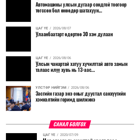
Автомашины улсын дугаар сондгой тоогоор
Мөн бүх шатны төсвийн ерөнхийлөн захирагч нарт
төгссөн бол өнөөдөр шатахуун...
салбар бүрдээ урсгал зардлыг 20 хувиар бууруулах,
нөхөн томилгоо хийхгүй байх, аялал, амралт, зугаалга,
ЦАГ ҮЕ
2026/08/07
хамт олны урлаг, спортын арга хэмжээг зохион
Улаанбаатарт өдөртөө 30 хэм дулаан
байгуулахгүй байх, төрийн албанд шинэ орон тоо бий
болгохгүй байх, эрчим хүчний хэрэглээг хэмнэх, хурал,
сургалтыг цахим хэлбэрт шилжүүлэх, төрийн албан
ЦАГ ҮЕ
2026/08/06
хаагчдыг зарим өдрүүдэд цахимаар ажиллуулах арга
Улсын чанартай хатуу хучилттай авто замын
хэмжээг үргэлжлүүлэхийг үүрэг болголоо.
талаас илүү хувь нь 13-аас...
Төсвийн сахилга бат сайжирч, эдийн засгийн нөхцөл
УЛСТӨР НИЙГЭМ
2026/08/06
байдал хэвийн болсон тохиолдолд эдгээр
Засгийн газар энэ оныг дуустал санхүүгийн
хязгаарлалтыг үе шаттайгаар сулруулах юм.
хэмнэлтийн горимд шилжинэ
САНАЛ БОЛГОХ
ЦАГ ҮЕ
2020/07/09