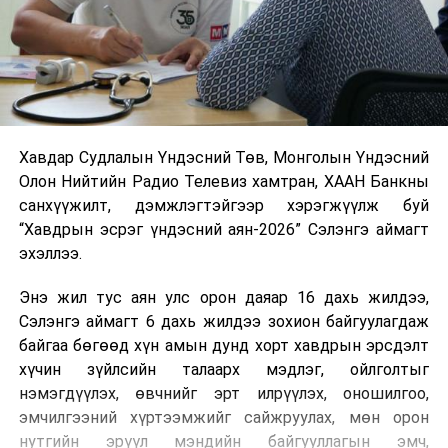
Хавдар Судлалын Үндэсний Төв, Монголын Үндэсний
Олон Нийтийн Радио Телевиз хамтран, ХААН Банкны
санхүүжилт, дэмжлэгтэйгээр хэрэгжүүлж буй
“Хавдрын эсрэг үндэсний аян-2026” Сэлэнгэ аймагт
эхэллээ.
Энэ жил тус аян улс орон даяар 16 дахь жилдээ,
Сэлэнгэ аймагт 6 дахь жилдээ зохион байгуулагдаж
байгаа бөгөөд хүн амын дунд хорт хавдрын эрсдэлт
хүчин зүйлсийн талаарх мэдлэг, ойлголтыг
нэмэгдүүлэх, өвчнийг эрт илрүүлэх, оношилгоо,
эмчилгээний хүртээмжийг сайжруулах, мөн орон
нутгийн эрүүл мэндийн байгууллагын эмч,