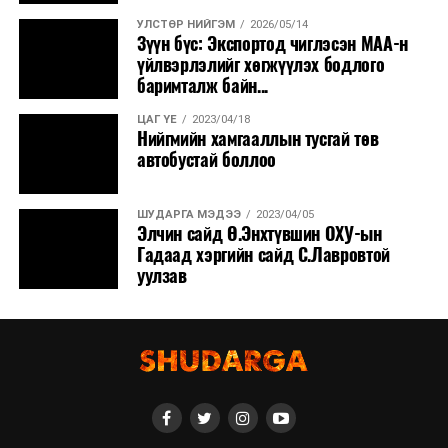
УЛСТӨР НИЙГЭМ
2026/05/14
Зүүн бүс: Экспортод чиглэсэн МАА-н
үйлвэрлэлийг хөгжүүлэх бодлого
баримталж байн...
ЦАГ ҮЕ
2023/04/18
Нийгмийн хамгааллын тусгай төв
автобустай боллоо
ШУДАРГА МЭДЭЭ
2023/04/05
Элчин сайд Ө.Энхтүвшин ОХУ-ын
Гадаад хэргийн сайд С.Лавровтой
уулзав​