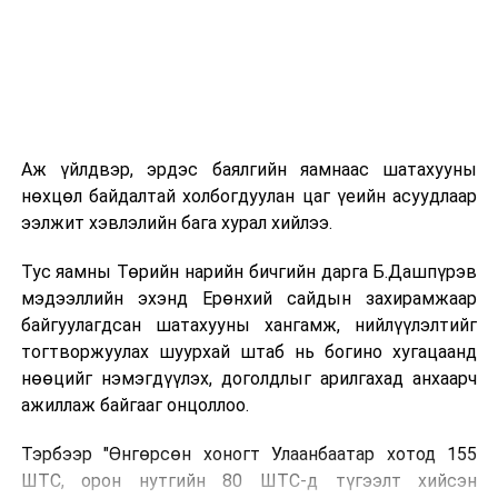
инженерийн шийдлийг хэрэгжүүлж, дам нуруу
угсралтын ажлыг төлөвлөсөн хугацаанд дуусгахаар
хичээн ажиллаж байна гэв
гэж Зам, тээврийн яамнаас
мэдээллээ.
Аж үйлдвэр, эрдэс баялгийн яамнаас шатахууны
нөхцөл байдалтай холбогдуулан цаг үеийн асуудлаар
ээлжит хэвлэлийн бага хурал хийлээ.
Тус яамны Төрийн нарийн бичгийн дарга Б.Дашпүрэв
мэдээллийн эхэнд Ерөнхий сайдын захирамжаар
байгуулагдсан шатахууны хангамж, нийлүүлэлтийг
тогтворжуулах шуурхай штаб нь богино хугацаанд
нөөцийг нэмэгдүүлэх, доголдлыг арилгахад анхаарч
ажиллаж байгааг онцоллоо.
Тэрбээр "Өнгөрсөн хоногт Улаанбаатар хотод 155
ШТС, орон нутгийн 80 ШТС-д түгээлт хийсэн