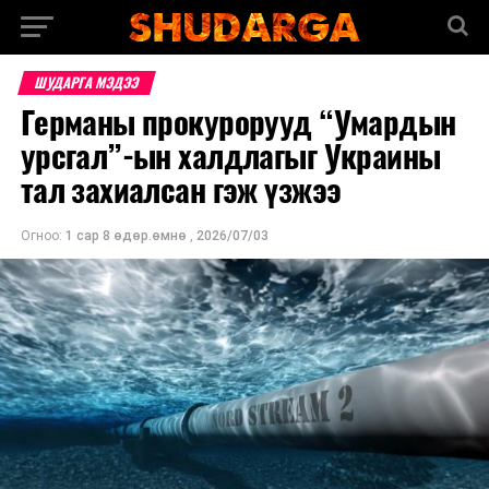
ШУДАРГА МЭДЭЭ
Германы прокурорууд “Умардын
урсгал”-ын халдлагыг Украины
тал захиалсан гэж үзжээ
Огноо:
1 сар 8 өдөр.өмнө
,
2026/07/03