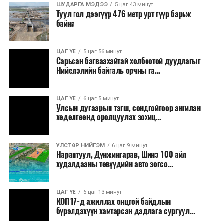
ШУДАРГА МЭДЭЭ
5 цаг 43 минут
Туул гол дээгүүр 476 метр урт гүүр барьж
Тэрбээр шатахууны нөөц, түгээлтийн мэдээллийг
байна
иргэдэд ил тод хүргэж, 33 жилийн дараа анх удаа
хэрэгжиж буй шатахуун нөөцлөх 22 сав, агуулахын
барилгын ажлын явцыг Засгийн газар болон олон
ЦАГ ҮЕ
5 цаг 56 минут
Сарьсан багваахайтай холбоотой дуудлагыг
нийтэд тогтмол мэдээлэхийг үүрэг болгожээ.
Нийслэлийн байгаль орчны га...
“Газрын тосны бүтээгдэхүүний хомсдолоос
сэргийлэх талаар авах зарим арга хэмжээний тухай”
ЦАГ ҮЕ
6 цаг 5 минут
Улсын дугаарын тэгш, сондгойгоор ангилан
Засгийн газрын тогтоолоор бүх төрлийн шатахууны
хөдөлгөөнд оролцуулах зохиц...
импортын гаалийн албан татварыг 2027 оны
хоёрдугаар сарын 1 хүртэл тэг хувиар тогтоолоо.
УЛСТӨР НИЙГЭМ
6 цаг 9 минут
Мөн газрын тосны бүтээгдэхүүн, шатахууныг хилээр
Нарантуул, Дүнжингарав, Шинэ 100 айл
худалдааны төвүүдийн авто зогсо...
шуурхай нэвтрүүлэх, тээвэрлэх, буулгах, гадаад
вагонцистерний ашиглалтын төлбөр, хураамжийг
хөнгөвчлөх, шаардлага хангасан зөвшөөрлийн
ЦАГ ҮЕ
6 цаг 13 минут
КОП17-д ажиллах онцгой байдлын
хүсэлтийг түргэн шийдвэрлэх, шатахууны
бүрэлдэхүүн хамтарсан дадлага сургуул...
нийлүүлэлтийн тогтвортой байдлыг хангахыг