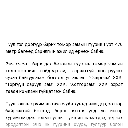
гэмтэж, ашиглалтад ороогүй байсан “Умардын
урсгал-2”-ын хэсэг мөн эвдэрсэн юм.
Германы тал уг хэргийг өөрийн харьяалалд хамаарна
гэж үзэж байна. Учир нь гэмтсэн хоолойнууд
Германы Мекленбург–Өрнөд Померани мужийн
Любмин хотод хүрдэг бөгөөд Германы эрчим хүчний
Туул гол дээгүүр барих төмөр замын гүүрийн урт 476
аюулгүй байдалд нөлөөлсөн гэж тайлбарлажээ.
метр бөгөөд барилгын ажил ид өрнөж байна.
УНШСАН:
2066
Энэ хэсэгт баригдах бетонон гүүр нь төмөр замын
хөдөлгөөнийг найдвартай, тасралтгүй нэвтрүүлэх
ДАРААХ МЭДЭЭ
"Цэмбэгэр Улаанбаатар” давлагаанд 300 гаруй залуус
чухал байгууламж бөгөөд уг ажлыг "Очирням" ХХК,
нэгдэж, хотоо цэвэрлэж байна
"Тэргүүн саруул зам" ХХК, "Хотгорзам" ХХК зэрэг
таван компани гүйцэтгэж байна.
ӨМНӨХ МЭДЭЭ
“Алтай дамнасан тогтвортой байдлын яриа хэлэлцээ
2026” олон улсын чуулга уулзалт эхэллээ
Туул голын орчим нь газарзүйн хувьд нам дор, хотгор
байрлалтай бөгөөд бороо ихтэй үед ус ихээр
хуримтлагдах, голын усны түвшин нэмэгдэх, үерлэх
эрсдэлтэй. Энэ нь гүүрийн суурь, тулгуур болон