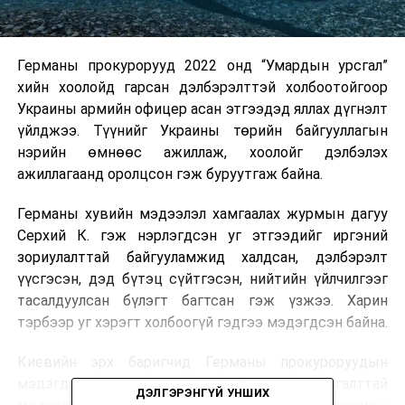
Германы прокурорууд 2022 онд “Умардын урсгал”
хийн хоолойд гарсан дэлбэрэлттэй холбоотойгоор
Украины армийн офицер асан этгээдэд яллах дүгнэлт
үйлджээ. Түүнийг Украины төрийн байгууллагын
нэрийн өмнөөс ажиллаж, хоолойг дэлбэлэх
ажиллагаанд оролцсон гэж буруутгаж байна.
Германы хувийн мэдээлэл хамгаалах журмын дагуу
Серхий К. гэж нэрлэгдсэн уг этгээдийг иргэний
зориулалттай байгууламжид халдсан, дэлбэрэлт
үүсгэсэн, дэд бүтэц сүйтгэсэн, нийтийн үйлчилгээг
тасалдуулсан бүлэгт багтсан гэж үзжээ. Харин
тэрбээр уг хэрэгт холбоогүй гэдгээ мэдэгдсэн байна.
Киевийн эрх баригчид Германы прокуроруудын
мэдэгдэлд дэлгэрэнгүй тайлбар өгөх хангалттай
ДЭЛГЭРЭНГҮЙ УНШИХ