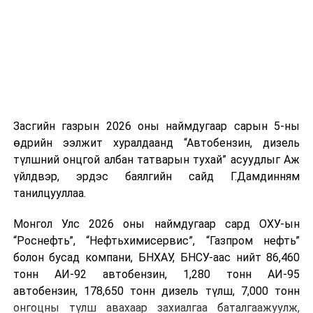
мэдээллээ.
Засгийн газрын 2026 оны наймдугаар сарын 5-ны
өдрийн ээлжит хуралдаанд “Автобензин, дизель
түлшний онцгой албан татварын тухай” асуудлыг Аж
үйлдвэр, эрдэс баялгийн сайд Г.Дамдинням
танилцууллаа.
Монгол Улс 2026 оны наймдугаар сард ОХУ-ын
“Роснефть”, “Нефтьхимисервис”, “Газпром нефть”
болон бусад компани, БНХАУ, БНСУ-аас нийт 86,460
тонн АИ-92 автобензин, 1,280 тонн АИ-95
автобензин, 178,650 тонн дизель түлш, 7,000 тонн
онгоцны түлш авахаар захиалгаа баталгаажуулж,