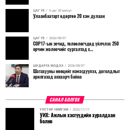
холбогдох сайд нарт үүрэг болголоо.
ЦАГ ҮЕ
6 цаг 20 минут
Улаанбаатарт өдөртөө 20 хэм дулаан
ЦАГ ҮЕ
2026/08/07
COP17-ын зочид, төлөөлөгчдөд үйлчлэх 250
орчим жолоочийг сургалтад х...
ШУДАРГА МЭДЭЭ
2026/08/07
Шатахууны нөөцийг нэмэгдүүлэх, доголдлыг
арилгахад анхаарч байна
САНАЛ БОЛГОХ
УЛСТӨР НИЙГЭМ
2022/11/17
УИХ: Ажлын хэсгүүдийн хуралдаан
болно