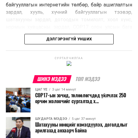
байгууллагын интернетийн төлбөр, байр ашиглалтын
зардал, хууль, хүчний байгууллагын тээвэр,
шатахууны зардал, дотоодын томилолт, хоол хүнс,
нормын хувцасны зардал, COP17 олон улсын бага
хурлын зардал, Засгийн газрын өр, орон нутгийн нөөц
ДЭЛГЭРЭНГҮЙ УНШИХ
хөрөнгийн санхүүжилтийг хэвийн үргэлжлүүлэхээр
шийдвэрлэжээ.
СУРТАЛЧИЛГАА
Харин дараах зардлыг хязгаарлахаар болсон байна.
Үүнд:
ШИНЭ МЭДЭЭ
ТОП МЭДЭЭ
Олон улсын болон Засгийн газрын
ЦАГ ҮЕ
3 цаг 14 минут
шийдвэртэйгээс бусад хурал, зөвлөгөөн, ой,
COP17-ын зочид, төлөөлөгчдөд үйлчлэх 250
тэмдэглэлт өдөр, найр наадам, соёлын арга
орчим жолоочийг сургалтад х...
хэмжээ;
Урьдчилан төлөвлөсөн төрийн өндөр албан
ШУДАРГА МЭДЭЭ
5 цаг 37 минут
Шатахууны нөөцийг нэмэгдүүлэх, доголдлыг
тушаалтны томилолтоос бусад гадаад
арилгахад анхаарч байна
томилолт, гадаадын зочин хүлээн авах зардал;