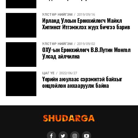
УЛСТӨР НИЙГЭМ
2019/09/16
Ирланд Улсын Ерөнхийлөгч Майкл
Хиггинст Итгэмжлэх жуух бичгээ барив
УЛСТӨР НИЙГЭМ
2019/09/02
ОХУ-ын Ерөнхийлөгч В.В.Путин Монгол
Улсад айлчилна
ЦАГ ҮЕ
2022/06/27
Үерийн аюулаас сэрэмжтэй байхыг
онцгойлон анхааруулж байна