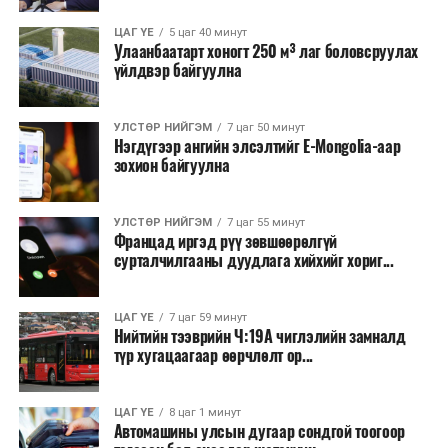
Зайлшгүй шаардлагагүй тоног төхөөрөмж,
ЦАГ ҮЕ
5 цаг 40 минут
тавилга, автомашин худалдан авах;
Улаанбаатарт хоногт 250 м³ лаг боловсруулах
үйлдвэр байгуулна
Батлан хамгаалах, хууль зүйн салбараас бусад
сургалт, дадлага;
УЛСТӨР НИЙГЭМ
7 цаг 50 минут
Хуулиар заавал мэдээлэхээс бусад кино,
Нэгдүгээр ангийн элсэлтийг E-Mongolia-аар
контент, хэвлэлийн зардал;
зохион байгуулна
Заавал олгохоос бусад тэтгэмж, урамшуулал.
УЛСТӨР НИЙГЭМ
7 цаг 55 минут
Санхүүгийн хэмнэлтийн горимыг 2026 оны
Францад иргэд рүү зөвшөөрөлгүй
арванхоёрдугаар сарын 31 хүртэл мөрдөнө. Харин
сурталчилгааны дуудлага хийхийг хориг...
эрүүл мэндийн салбар уг хэмнэлтийн горимд
хамрагдахгүй бөгөөд цэцэрлэг, сургуулийн хүүхдийн
ЦАГ ҮЕ
7 цаг 59 минут
эрт илрүүлэг, вакцинжуулалт, томуу, томуу төст
Нийтийн тээврийн Ч:19А чиглэлийн замналд
өвчний эсрэг арга хэмжээ зэрэг зайлшгүй
түр хугацаагаар өөрчлөлт ор...
шаардлагатай ажлууд төлөвлөгөөний дагуу
үргэлжилнэ гэж Ерөнхий сайд Н.Учрал онцоллоо.
ЦАГ ҮЕ
8 цаг 1 минут
Автомашины улсын дугаар сондгой тоогоор
Мөн бүх шатны төсвийн ерөнхийлөн захирагч нарт