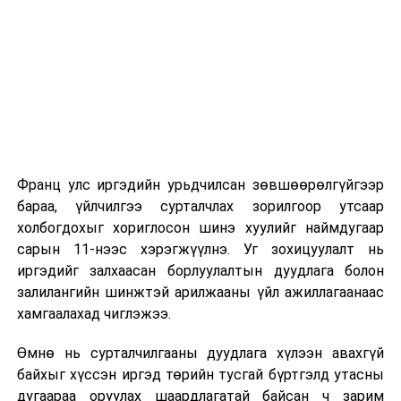
2026 оны 9 дүгээр сарын 1-нээс цахимаар
эхэлнэ.
2026 оны 9 дүгээр сарын 14-нөөс танхимаар
үргэлжилнэ.
Оюутны дотуур байр
Франц улс иргэдийн урьдчилсан зөвшөөрөлгүйгээр
2026 оны 9 дүгээр сарын 13-наас оюутнуудыг
бараа, үйлчилгээ сурталчлах зорилгоор утсаар
дотуур байранд оруулж эхэлнэ.
холбогдохыг хориглосон шинэ хуулийг наймдугаар
Сургууль, цэцэрлэгийн үйл ажиллагааны
сарын 11-нээс хэрэгжүүлнэ. Уг зохицуулалт нь
зохицуулалт
иргэдийг залхаасан борлуулалтын дуудлага болон
залилангийн шинжтэй арилжааны үйл ажиллагаанаас
2026 оны 8 дугаар сарын 17–28-ны өдрүүдэд
хамгаалахад чиглэжээ.
нийслэлийн бүх сургууль, цэцэрлэгт ажлын
Өмнө нь сурталчилгааны дуудлага хүлээн авахгүй
байранд элсэлт, бүртгэл болон бусад аливаа
байхыг хүссэн иргэд төрийн тусгай бүртгэлд утасны
арга хэмжээ зохион байгуулахгүй болно.
дугаараа оруулах шаардлагатай байсан ч зарим