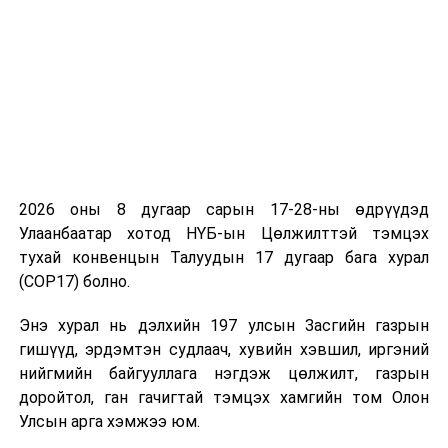
2026 оны 8 дугаар сарын 17-28-ны өдрүүдэд
Улаанбаатар хотод НҮБ-ын Цөлжилттэй тэмцэх
тухай конвенцын Талуудын 17 дугаар бага хурал
(COP17) болно.
Энэ хурал нь дэлхийн 197 улсын Засгийн газрын
гишүүд, эрдэмтэн судлаач, хувийн хэвшил, иргэний
нийгмийн байгууллага нэгдэж цөлжилт, газрын
доройтол, ган гачигтай тэмцэх хамгийн том Олон
Улсын арга хэмжээ юм.