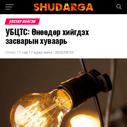
УЛСТӨР НИЙГЭМ
УБЦТС: Өнөөдөр хийгдэх
засварын хуваарь
Огноо:
11 сар 17 өдөр.өмнө
,
2025/08/25