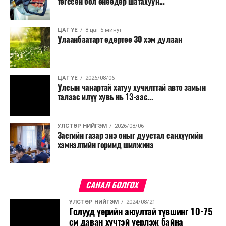
төгссөн бол өнөөдөр шатахуун...
салбар бүрдээ урсгал зардлыг 20 хувиар бууруулах,
нөхөн томилгоо хийхгүй байх, аялал, амралт, зугаалга,
ЦАГ ҮЕ
8 цаг 5 минут
хамт олны урлаг, спортын арга хэмжээг зохион
Улаанбаатарт өдөртөө 30 хэм дулаан
байгуулахгүй байх, төрийн албанд шинэ орон тоо бий
болгохгүй байх, эрчим хүчний хэрэглээг хэмнэх, хурал,
сургалтыг цахим хэлбэрт шилжүүлэх, төрийн албан
ЦАГ ҮЕ
2026/08/06
хаагчдыг зарим өдрүүдэд цахимаар ажиллуулах арга
Улсын чанартай хатуу хучилттай авто замын
хэмжээг үргэлжлүүлэхийг үүрэг болголоо.
талаас илүү хувь нь 13-аас...
Төсвийн сахилга бат сайжирч, эдийн засгийн нөхцөл
УЛСТӨР НИЙГЭМ
2026/08/06
байдал хэвийн болсон тохиолдолд эдгээр
Засгийн газар энэ оныг дуустал санхүүгийн
хязгаарлалтыг үе шаттайгаар сулруулах юм.
хэмнэлтийн горимд шилжинэ
САНАЛ БОЛГОХ
УЛСТӨР НИЙГЭМ
2024/08/21
Голууд үерийн аюултай түвшинг 10-75
см даван хүчтэй үерлэж байна