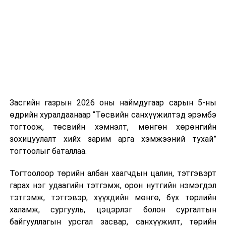
нэгжийг 375 мянга хүртэлх еврогоор торгох
боломжтой. Харин хэрэглэгч өөрөө зөвшөөрсөн,
эсвэл тухайн компанитай өмнө нь гэрээний
харилцаатай бөгөөд шинэ үйлчилгээ санал болгож
буй тохиолдолд хориг үйлчлэхгүй. Иргэд
зөвшөөрөлгүй дуудлагын талаар төрийн цахим
хуудсаар мэдээлэх боломжтой.
Засгийн газрын 2026 оны наймдугаар сарын 5-ны
Шинэ хууль Францын зах зээлд үйлчилдэг гадаадын
өдрийн хуралдаанаар “Төсвийн санхүүжилтэд эрэмбэ
дуудлагын төвүүдэд нөлөөлөхөөр байна. Тухайлбал,
тогтоож, төсвийн хэмнэлт, мөнгөн хөрөнгийн
Мароккогийн дуудлагын төвүүдийн орлогын 80 гаруй
зохицуулалт хийх зарим арга хэмжээний тухай”
хувь Францын зах зээлээс бүрддэг бөгөөд тус улсын
тогтоолыг баталлаа.
40–50 мянган ажлын байр эрсдэлд орж болзошгүйг
Мароккогийн хөдөлмөр эрхлэлтийн сайд мэдэгджээ.
Тогтоолоор төрийн албан хаагчдын цалин, тэтгэвэрт
гарах нэг удаагийн тэтгэмж, орон нутгийн нэмэгдэл
тэтгэмж, тэтгэвэр, хүүхдийн мөнгө, бүх төрлийн
халамж, сургууль, цэцэрлэг болон сургалтын
байгууллагын урсгал засвар, санхүүжилт, төрийн