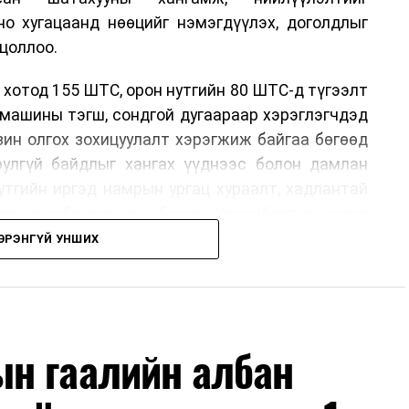
но хугацаанд нөөцийг нэмэгдүүлэх, доголдлыг
цоллоо.
 хотод 155 ШТС, орон нутгийн 80 ШТС-д түгээлт
омашины тэгш, сондгой дугаараар хэрэглэгчдэд
нзин олгох зохицуулалт хэрэгжиж байгаа бөгөөд
юулгүй байдлыг хангах үүднээс болон дамлан
утгийн иргэд намрын ургац хураалт, хадлантай
ар автобензин авч болно. Улаанбаатар хотод
 хэрэглэгчдэд нэг удаа 50,000 төгрөг хүртэл
ЭРЭНГҮЙ УНШИХ
рын 15-ны өдрийг хүртэл үргэлжлэх бөгөөд энэ
оримоор ажлаа үргэлжүүлнэ гэж найдаж байна.
лүүлэлтийг тогтворжуулах хүрээнд бусад эх
ч байна. Замын-Үүд боомтоор 2000 тонн дизель
н гаалийн албан
чих ажиллагаа хийгдэж байна" гэлээ
гэж Аж
ллээ.