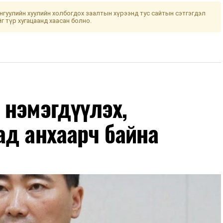
гуулийн хуулийн холбогдох заалтын хүрээнд тус сайтын сэтгэгдэл
йг түр хугацаанд хаасан болно.
 нэмэгдүүлэх,
ад анхаарч байна