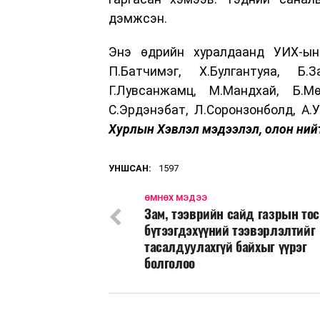
дэмжсэн.
Энэ өдрийн хуралдаанд УИХ-ын 
П.Батчимэг, Х.Булгантуяа, Б.
Г.Лувсанжамц, М.Мандхай, Б.Мө
С.Эрдэнэбат, Л.Соронзонболд, А
Хурлын Хэвлэл мэдээлэл, олон нийт
УНШСАН:
1597
ӨМНӨХ МЭДЭЭ
Зам, тээврийн сайд газрын то
бүтээгдэхүүний тээвэрлэлтийг
тасалдуулахгүй байхыг үүрэг
болголоо