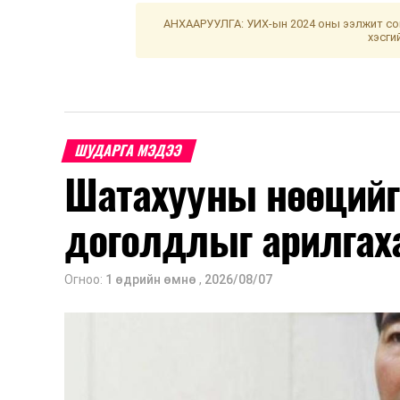
АНХААРУУЛГА: УИХ-ын 2024 оны ээлжит сон
хэсги
ШУДАРГА МЭДЭЭ
Шатахууны нөөцийг
доголдлыг арилгах
Огноо:
1 өдрийн өмнө
,
2026/08/07