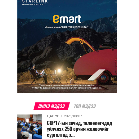
ШИНЭ МЭДЭЭ
ТОП МЭДЭЭ
ЦАГ ҮЕ
2026/08/07
COP17-ын зочид, төлөөлөгчдөд
үйлчлэх 250 орчим жолоочийг
сургалтад х...