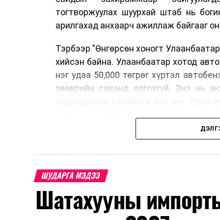
тогтворжуулах шуурхай штаб нь боги
арилгахад анхаарч ажиллаж байгааг он
Тэрбээр "Өнгөрсөн хоногт Улаанбаатар
хийсэн байна. Улаанбаатар хотод авт
нэг удаа 50,000 төгрөг хүртэл автобе
зөөврийн саванд олгохгүй. Энэ нь а
худалдахаас сэргийлж буй юм. Орон н
холбоотой ШТС-уудаар зөөврийн сава
автомашины тэгш, сондгой дугаараар
ДЭЛГ
автобензин олгох зохицуулалт энэ са
үед нөөцийг хэвийн болгох, хэвийн г
Шатахууны нөөцийг нэмэгдүүлэх, ний
ШУДАРГА МЭДЭЭ
үүсвэрийг нэмэгдүүлэх чиглэлд анхаар
Шатахууны импорты
түлш орж ирсэн бөгөөд шилжүүлэн а
үйлдвэр, эрдэс баялгийн яамнаас мэдээ