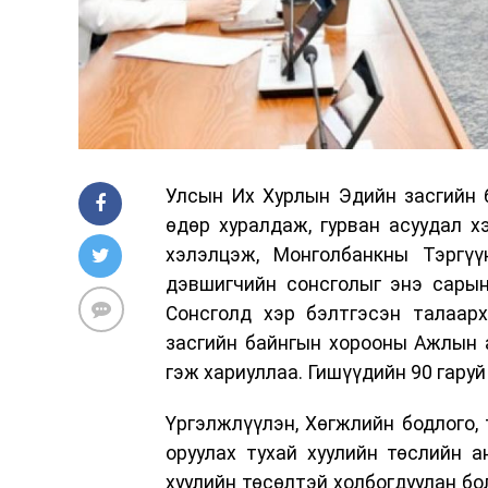
Улсын Их Хурлын Эдийн засгийн 
өдөр хуралдаж, гурван асуудал 
хэлэлцэж, Монголбанкны Тэргү
дэвшигчийн сонсголыг энэ сарын
Сонсголд хэр бэлтгэсэн талаарх
засгийн байнгын хорооны Ажлын а
гэж хариуллаа. Гишүүдийн 90 гаруй
Үргэлжлүүлэн, Хөгжлийн бодлого, 
оруулах тухай хуулийн төслийн а
хуулийн төсөлтэй холбогдуулан бо