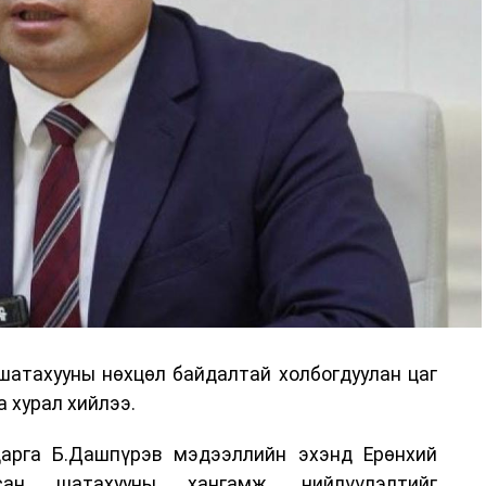
шатахууны нөхцөл байдалтай холбогдуулан цаг
 хурал хийлээ.
арга Б.Дашпүрэв мэдээллийн эхэнд Ерөнхий
сан шатахууны хангамж, нийлүүлэлтийг