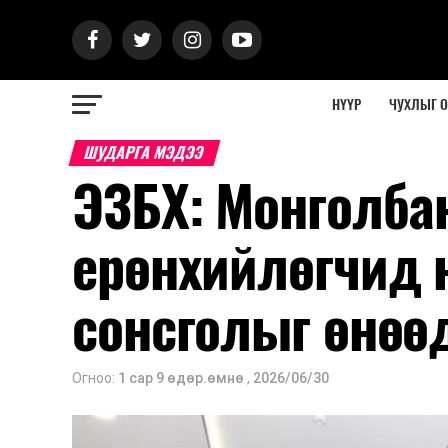
НҮҮР
ЧУХЛЫГ 
ШУДАРГА МЭДЭЭ
ЭЗБХ: Монголба
ерөнхийлөгчид 
сонсголыг өнөө
Огноо:
1 сар 9 өдөр.өмнө
,
2026/06/30