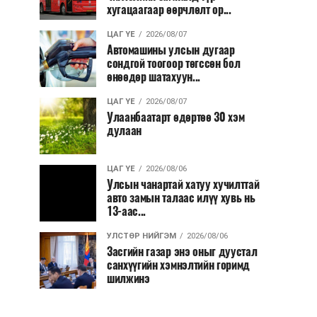
хугацаагаар өөрчлөлт ор...
ЦАГ ҮЕ
2026/08/07
Автомашины улсын дугаар
сондгой тоогоор төгссөн бол
өнөөдөр шатахуун...
ЦАГ ҮЕ
2026/08/07
Улаанбаатарт өдөртөө 30 хэм
дулаан
ЦАГ ҮЕ
2026/08/06
Улсын чанартай хатуу хучилттай
авто замын талаас илүү хувь нь
13-аас...
УЛСТӨР НИЙГЭМ
2026/08/06
Засгийн газар энэ оныг дуустал
санхүүгийн хэмнэлтийн горимд
шилжинэ