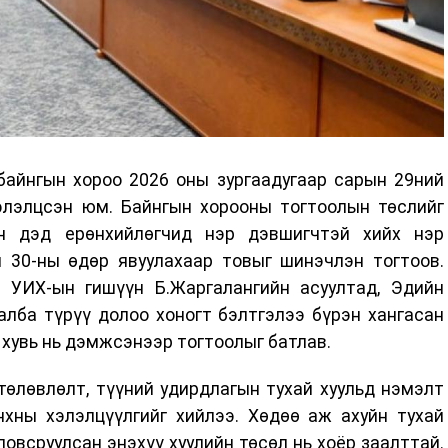
байнгын хороо 2026 оны зургаадугаар сарын 29ний
хэлэлцсэн юм. Байнгын хорооны тогтоолын төслийг
үн дэд ерөнхийлөгчид нэр дэвшигчтэй хийх нэр
 30-ны өдөр явуулахаар товыг шинэчлэн тогтоов.
 УИХ-ын гишүүн Б.Жаргалангийн асуултад, Эдийн
лба түрүү долоо хоногт бэлтгэлээ бүрэн хангасан
 хувь нь дэмжсэнээр тогтоолыг батлав.
төлөвлөлт, түүний удирдлагын тухай хуульд нэмэлт
нхны хэлэлцүүлгийг хийлээ. Хөдөө аж ахуйн тухай
ловсруулсан энэхүү хуулийн төсөл нь хоёр заалттай.