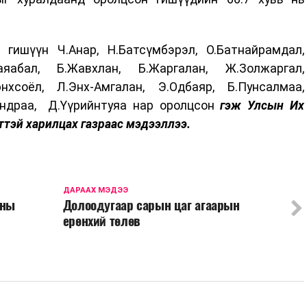
гишүүн Ч.Анар, Н.Батсүмбэрэл, О.Батнайрамдал,
Заяабал, Б.Жавхлан, Б.Жаргалан, Ж.Золжаргал,
нхсоёл, Л.Энх-Амгалан, Э.Одбаяр, Б.Пунсалмаа,
.Ундраа, Д.Үүрийнтуяа нар оролцсон
гэж Улсын Их
тэй харилцах газраас мэдээллээ.
ДАРААХ МЭДЭЭ
сны
Долоодугаар сарын цаг агаарын
ерөнхий төлөв