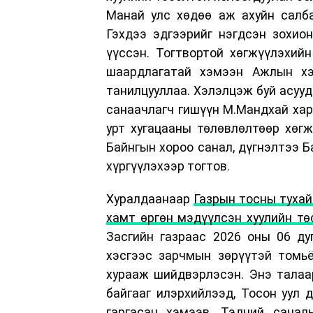
Манай улс хөдөө аж ахуйн салба
Гэхдээ эдгээрийг нэгдсэн зохион
үүссэн. Тогтвортой хөгжүүлэхий
шаардлагатай хэмээн Ажлын хэ
танилцууллаа. Хэлэлцэж буй асууд
санаачлагч гишүүн М.Мандхай хар
урт хугацааны төлөвлөлтөөр хөг
Байнгын хороо санал, дүгнэлтээ Б
хүргүүлэхээр тогтов.
Хуралдаанаар
Газрын тосны тухай
хамт өргөн мэдүүлсэн хуулийн тө
Засгийн газраас 2026 оны 06 ду
хэсгээс зарчмын зөрүүтэй томьё
хурааж шийдвэрлэсэн. Энэ талаа
байгааг илэрхийлээд, Тосон уул 
гаргасан хэмээв. Тэдний санал