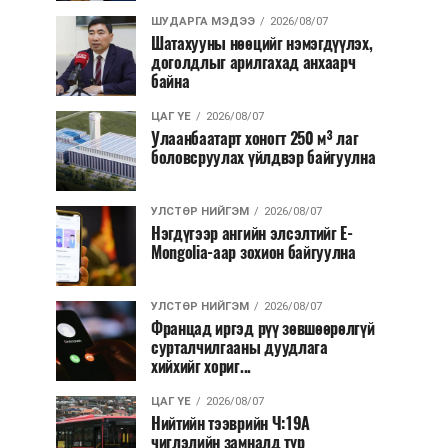
ШУДАРГА МЭДЭЭ
2026/08/07
Шатахууны нөөцийг нэмэгдүүлэх,
доголдлыг арилгахад анхаарч
байна
ЦАГ ҮЕ
2026/08/07
Улаанбаатарт хоногт 250 м³ лаг
боловсруулах үйлдвэр байгуулна
УЛСТӨР НИЙГЭМ
2026/08/07
Нэгдүгээр ангийн элсэлтийг E-
Mongolia-аар зохион байгуулна
УЛСТӨР НИЙГЭМ
2026/08/07
Францад иргэд рүү зөвшөөрөлгүй
сурталчилгааны дуудлага
хийхийг хориг...
ЦАГ ҮЕ
2026/08/07
Нийтийн тээврийн Ч:19А
чиглэлийн замналд түр