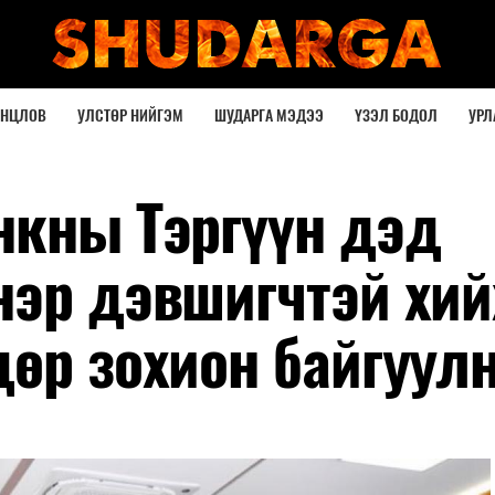
ОНЦЛОВ
УЛСТӨР НИЙГЭМ
ШУДАРГА МЭДЭЭ
ҮЗЭЛ БОДОЛ
УРЛ
нкны Тэргүүн дэд
нэр дэвшигчтэй хий
дөр зохион байгуул