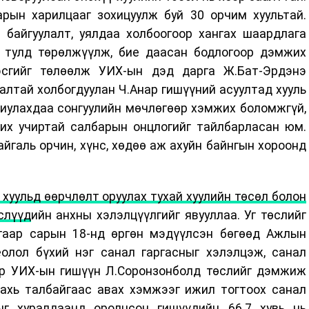
рын харилцааг зохицуулж буй 30 орчим хуультай.
 байгуулалт, уялдаа холбоогоор хангах шаардлага
н тулд төрөлжүүлж, бие даасан бодлогоор дэмжих
сгийг төлөөлж УИХ-ын дэд дарга Ж.Бат-Эрдэнэ
алтай холбогдуулан Ч.Анар гишүүний асуултад хууль
иулахдаа сонгуулийн мөчлөгөөр хэмжих боломжгүй,
жих учиртай салбарын онцлогийг тайлбарласан юм.
айгаль орчин, хүнс, хөдөө аж ахуйн байнгын хороонд
 хуульд өөрчлөлт оруулах тухай хуулийн төсөл болон
слүүд
ийн анхны хэлэлцүүлгийг явууллаа. Уг төслийг
гаар сарын 18-нд өргөн мэдүүлсэн бөгөөд Ажлын
олол бүхий нэг санал гаргасныг хэлэлцэж, санал
р УИХ-ын гишүүн Л.Соронзонболд төслийг дэмжиж
дахь талбайгаас авах хэмжээг ижил тогтоох санал
ыг хуралдаанд оролцсон гишүүдийн 66.7 хувь нь