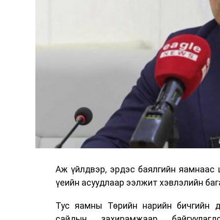
Аж үйлдвэр, эрдэс баялгийн яамнаас 
үеийн асуудлаар ээлжит хэвлэлийн бага
Тус яамны Төрийн нарийн бичгийн д
сайдын захирамжаар байгуулагд