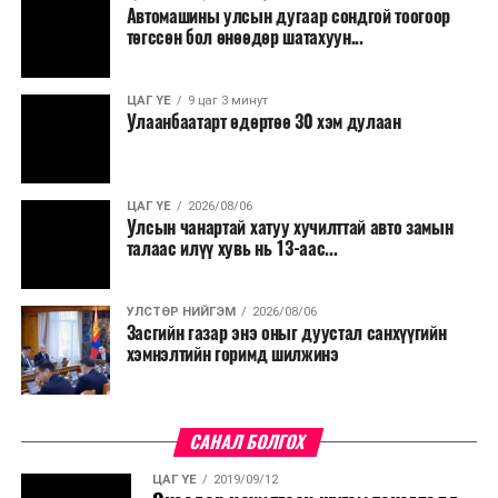
Автомашины улсын дугаар сондгой тоогоор
Мөн бүх шатны төсвийн ерөнхийлөн захирагч нарт
төгссөн бол өнөөдөр шатахуун...
салбар бүрдээ урсгал зардлыг 20 хувиар бууруулах,
нөхөн томилгоо хийхгүй байх, аялал, амралт, зугаалга,
ЦАГ ҮЕ
9 цаг 3 минут
хамт олны урлаг, спортын арга хэмжээг зохион
Улаанбаатарт өдөртөө 30 хэм дулаан
байгуулахгүй байх, төрийн албанд шинэ орон тоо бий
болгохгүй байх, эрчим хүчний хэрэглээг хэмнэх, хурал,
сургалтыг цахим хэлбэрт шилжүүлэх, төрийн албан
ЦАГ ҮЕ
2026/08/06
хаагчдыг зарим өдрүүдэд цахимаар ажиллуулах арга
Улсын чанартай хатуу хучилттай авто замын
хэмжээг үргэлжлүүлэхийг үүрэг болголоо.
талаас илүү хувь нь 13-аас...
Төсвийн сахилга бат сайжирч, эдийн засгийн нөхцөл
УЛСТӨР НИЙГЭМ
2026/08/06
байдал хэвийн болсон тохиолдолд эдгээр
Засгийн газар энэ оныг дуустал санхүүгийн
хязгаарлалтыг үе шаттайгаар сулруулах юм.
хэмнэлтийн горимд шилжинэ
САНАЛ БОЛГОХ
ЦАГ ҮЕ
2019/09/12