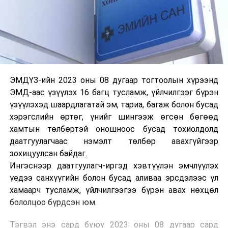
ЭМДҮЗ-ийн 2023 оны 08 дугаар тогтоолын хүрээнд
ЭМД-аас үзүүлэх 16 багц тусламж, үйлчилгээг бүрэн
үзүүлэхэд шаардлагатай эм, тариа, багаж болон бусад
хэрэгслийн өртөг, үнийг шингээж өгсөн бөгөөд
хамтын төлбөртэй оношноос бусад тохиолдолд
даатгуулагчаас нэмэлт төлбөр авахгүйгээр
зохицуулсан байдаг.
Ингэснээр даатгуулагч-иргэд хэвтүүлэн эмчлүүлэх
үедээ санхүүгийн болон бусад аливаа эрсдэлээс үл
хамаарч тусламж, үйлчилгээгээ бүрэн авах нөхцөл
бололцоо бүрдсэн юм.
Тэгвэл энэ сард буюу 2023 оны 08 дугаар сард