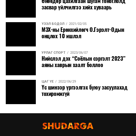
Өнөөдөр цахилгаан шугам тоноглолд
засвар үйлчилгээ хийх хуваарь
ҮЗЭЛ БОДОЛ
2021/02/05
MЗХ-ны Ерөнхийлөгч О.Гэрэлт-Одын
онцлох 10 ишлэл
УРЛАГ СПОРТ
2023/06/07
Нийслэл дэх “Соёлын сэргэлт 2023”
аяны хаврын хаалт боллоо
ЦАГ ҮЕ
2022/06/29
Үс шинээр үргээлгэх буюу засуулахад
тохиромжгүй