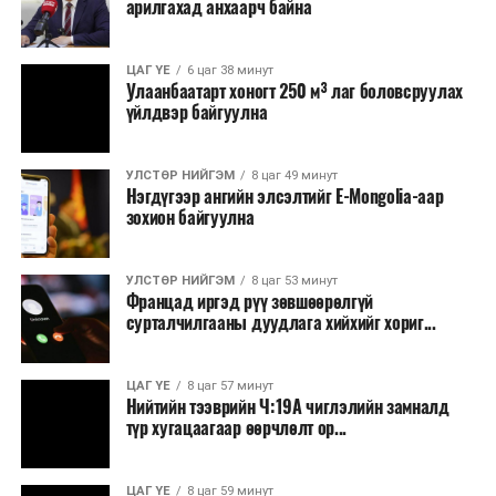
арилгахад анхаарч байна
томилолт, гадаадын зочин хүлээн авах зардал;
Зайлшгүй шаардлагагүй тоног төхөөрөмж,
ЦАГ ҮЕ
6 цаг 38 минут
тавилга, автомашин худалдан авах;
Улаанбаатарт хоногт 250 м³ лаг боловсруулах
үйлдвэр байгуулна
Батлан хамгаалах, хууль зүйн салбараас бусад
сургалт, дадлага;
УЛСТӨР НИЙГЭМ
8 цаг 49 минут
Хуулиар заавал мэдээлэхээс бусад кино,
Нэгдүгээр ангийн элсэлтийг E-Mongolia-аар
контент, хэвлэлийн зардал;
зохион байгуулна
Заавал олгохоос бусад тэтгэмж, урамшуулал.
УЛСТӨР НИЙГЭМ
8 цаг 53 минут
Санхүүгийн хэмнэлтийн горимыг 2026 оны
Францад иргэд рүү зөвшөөрөлгүй
арванхоёрдугаар сарын 31 хүртэл мөрдөнө. Харин
сурталчилгааны дуудлага хийхийг хориг...
эрүүл мэндийн салбар уг хэмнэлтийн горимд
хамрагдахгүй бөгөөд цэцэрлэг, сургуулийн хүүхдийн
ЦАГ ҮЕ
8 цаг 57 минут
эрт илрүүлэг, вакцинжуулалт, томуу, томуу төст
Нийтийн тээврийн Ч:19А чиглэлийн замналд
өвчний эсрэг арга хэмжээ зэрэг зайлшгүй
түр хугацаагаар өөрчлөлт ор...
шаардлагатай ажлууд төлөвлөгөөний дагуу
үргэлжилнэ гэж Ерөнхий сайд Н.Учрал онцоллоо.
ЦАГ ҮЕ
8 цаг 59 минут