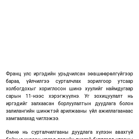
Их, дээд сургуулийн хичээл
2026 оны 9 дүгээр сарын 1-нээс цахимаар
эхэлнэ.
2026 оны 9 дүгээр сарын 14-нөөс танхимаар
үргэлжилнэ.
Оюутны дотуур байр
Франц улс иргэдийн урьдчилсан зөвшөөрөлгүйгээр
2026 оны 9 дүгээр сарын 13-наас оюутнуудыг
бараа, үйлчилгээ сурталчлах зорилгоор утсаар
дотуур байранд оруулж эхэлнэ.
холбогдохыг хориглосон шинэ хуулийг наймдугаар
Сургууль, цэцэрлэгийн үйл ажиллагааны
сарын 11-нээс хэрэгжүүлнэ. Уг зохицуулалт нь
зохицуулалт
иргэдийг залхаасан борлуулалтын дуудлага болон
залилангийн шинжтэй арилжааны үйл ажиллагаанаас
2026 оны 8 дугаар сарын 17–28-ны өдрүүдэд
хамгаалахад чиглэжээ.
нийслэлийн бүх сургууль, цэцэрлэгт ажлын
Өмнө нь сурталчилгааны дуудлага хүлээн авахгүй
байранд элсэлт, бүртгэл болон бусад аливаа