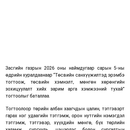
Хуулийг зөрчиж дуудлага хийсэн хувь хүнийг нэг
дуудлага тутамд 75 мянга хүртэлх евро, аж ахуйн
нэгжийг 375 мянга хүртэлх еврогоор торгох
боломжтой. Харин хэрэглэгч өөрөө зөвшөөрсөн,
эсвэл тухайн компанитай өмнө нь гэрээний
харилцаатай бөгөөд шинэ үйлчилгээ санал болгож
буй тохиолдолд хориг үйлчлэхгүй. Иргэд
зөвшөөрөлгүй дуудлагын талаар төрийн цахим
хуудсаар мэдээлэх боломжтой.
Засгийн газрын 2026 оны наймдугаар сарын 5-ны
Шинэ хууль Францын зах зээлд үйлчилдэг гадаадын
өдрийн хуралдаанаар “Төсвийн санхүүжилтэд эрэмбэ
дуудлагын төвүүдэд нөлөөлөхөөр байна. Тухайлбал,
тогтоож, төсвийн хэмнэлт, мөнгөн хөрөнгийн
Мароккогийн дуудлагын төвүүдийн орлогын 80 гаруй
зохицуулалт хийх зарим арга хэмжээний тухай”
хувь Францын зах зээлээс бүрддэг бөгөөд тус улсын
тогтоолыг баталлаа.
40–50 мянган ажлын байр эрсдэлд орж болзошгүйг
Мароккогийн хөдөлмөр эрхлэлтийн сайд мэдэгджээ.
Тогтоолоор төрийн албан хаагчдын цалин, тэтгэвэрт
гарах нэг удаагийн тэтгэмж, орон нутгийн нэмэгдэл
тэтгэмж, тэтгэвэр, хүүхдийн мөнгө, бүх төрлийн
халамж, сургууль, цэцэрлэг болон сургалтын