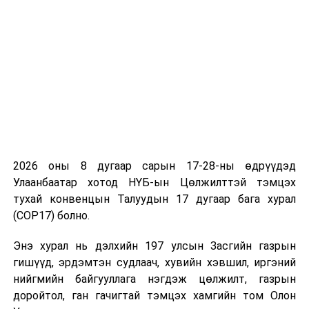
Эрүүл мэндийн даатгалын ерөнхий газар
УНШСАН:
1565
ДАРААХ МЭДЭЭ
Л.Оюун-Эрдэнэ: Хариуцлага алдсан авто замын
компаниудыг хар жагсаалтад оруулна
2026 оны 8 дугаар сарын 17-28-ны өдрүүдэд
Улаанбаатар хотод НҮБ-ын Цөлжилттэй тэмцэх
ӨМНӨХ МЭДЭЭ
тухай конвенцын Талуудын 17 дугаар бага хурал
“Гамшгийн эрсдэлийг бууруулах Монгол Улсын
бодлого, үйл ажиллагаа” сэдвээр илтгэл
(COP17) болно.
хэлэлцүүллээ
Энэ хурал нь дэлхийн 197 улсын Засгийн газрын
гишүүд, эрдэмтэн судлаач, хувийн хэвшил, иргэний
нийгмийн байгууллага нэгдэж цөлжилт, газрын
доройтол, ган гачигтай тэмцэх хамгийн том Олон