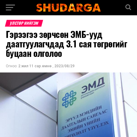
УЛСТӨР НИЙГЭМ
Гэрээгээ зөрчсөн ЭМБ-ууд
даатгуулагчдад 3.1 сая төгрөгийг
буцаан олголоо
Огноо:
2 жил 11 сар.өмнө
,
2023/08/29