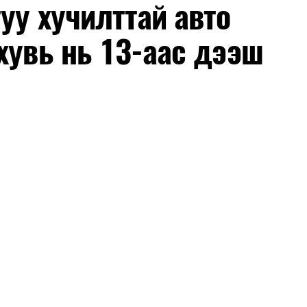
уу хучилттай авто
хувь нь 13-аас дээш