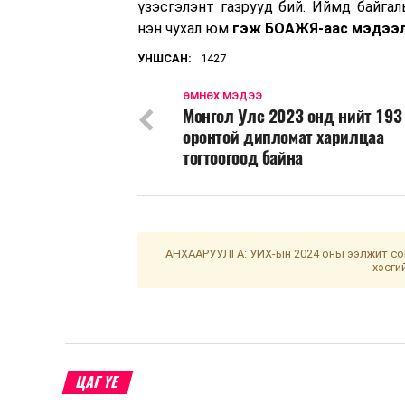
үзэсгэлэнт газрууд бий. Иймд байга
нэн чухал юм
гэж БОАЖЯ-аас мэдээл
УНШСАН:
1427
ӨМНӨХ МЭДЭЭ
Монгол Улс 2023 онд нийт 193
оронтой дипломат харилцаа
тогтоогоод байна
АНХААРУУЛГА: УИХ-ын 2024 оны ээлжит сон
хэсги
ЦАГ ҮЕ