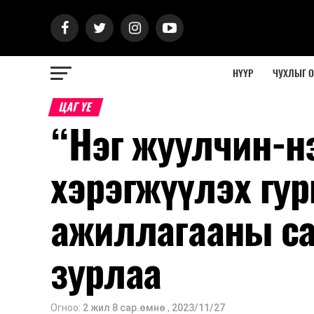
НҮҮР
ЧУХЛЫГ 
ЦАГ ҮЕ
“Нэг жуулчин-нэ
хэрэгжүүлэх гур
ажиллагааны са
зурлаа
Огноо:
2 жил 8 сар.өмнө
,
2023/11/27