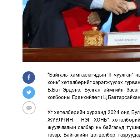
“Байгаль хамгаалагчдын II чуулган”
хонь” хөтөлбөрийг хэрэгжүүлэх гурв
Б.Бат-Эрдэнэ, Булган аймгийн Заса
холбооны Ерөнхийлөгч Ц.Баатарсайхан 
Уг хөтөлбөрийн хүрээнд 2024 онд Бул
ЖУУЛЧИН - НЭГ ХОНЬ” хөтөлбөрийг 
жуулчлалын салбар нь байгальд түшиг
газар, Байгалийн цогцолбор газрууда