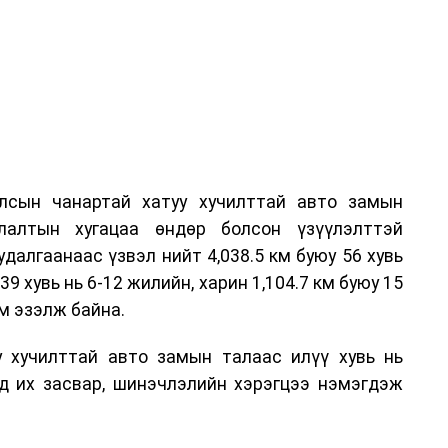
лсын чанартай хатуу хучилттай авто замын
лалтын хугацаа өндөр болсон үзүүлэлттэй
алгаанаас үзвэл нийт 4,038.5 км буюу 56 хувь
39 хувь нь 6-12 жилийн, харин 1,104.7 км буюу 15
м эзэлж байна.
у хучилттай авто замын талаас илүү хувь нь
өд их засвар, шинэчлэлийн хэрэгцээ нэмэгдэж
.