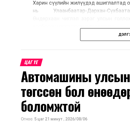
Харин сүүлийн жилүүдэд ашиглалтад о
нь Улаанбаатар-Дархан-Сүхбаата
Өндөрхаан чиглэл зэрэг улсын голло
холбосон чиглэлүүдэд төвлөрчээ.
ДЭЛГ
Авто замын насжилтыг тогтмол үнэлж
шинжлэх ухааны үндэслэлтэй төлөв
хангах, ашиглалтын хугацааг уртас
ЦАГ ҮЕ
төлөвлөхөд чухал ач холбогдолтойг а
Автомашины улсын 
мэдээллээ.
төгссөн бол өнөөдө
боломжтой
Огноо:
5 цаг 21 минут
,
2026/08/06