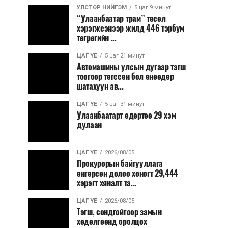
УЛСТӨР НИЙГЭМ
5 цаг 9 минут
“Улаанбаатар трам” төсөл
хэрэгжсэнээр жилд 446 тэрбум
төгрөгийн ...
ЦАГ ҮЕ
5 цаг 21 минут
Автомашины улсын дугаар тэгш
тоогоор төгссөн бол өнөөдөр
шатахуун ав...
ЦАГ ҮЕ
5 цаг 31 минут
Улаанбаатарт өдөртөө 29 хэм
дулаан
ЦАГ ҮЕ
2026/08/05
Прокурорын байгууллага
өнгөрсөн долоо хоногт 29,444
хэрэгт хяналт та...
ЦАГ ҮЕ
2026/08/05
Тэгш, сондгойгоор замын
хөдөлгөөнд оролцох