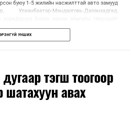
рсон буюу 1-5 жилийн насжилттай авто замууд
р, Улаанбаатар-Мандалговь-Даланзадгад,
х коридорууд болон зарим аймгийн төвүүдийг
ЭРЭНГҮЙ УНШИХ
, их засвар, ээлжит засвар арчлалтын ажлыг
лөх нь замын хөдөлгөөний аюулгүй байдлыг
гах, төсвийн хөрөнгө оруулалтыг оновчтой
лбаныхан хэлж байна
гэж Зам, тээврийн яамнаас
дугаар тэгш тоогоор
р шатахуун авах