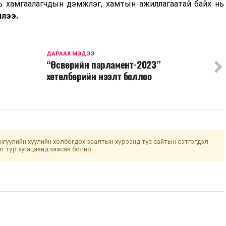
ль хамгаалагчдын дэмжлэг, хамтын ажиллагаатай байх нь
лээ.
ДАРААХ МЭДЭЭ
“Өсвөрийн парламент-2023”
хөтөлбөрийн нээлт боллоо
гуулийн хуулийн холбогдох заалтын хүрээнд тус сайтын сэтгэгдэл
йг түр хугацаанд хаасан болно.