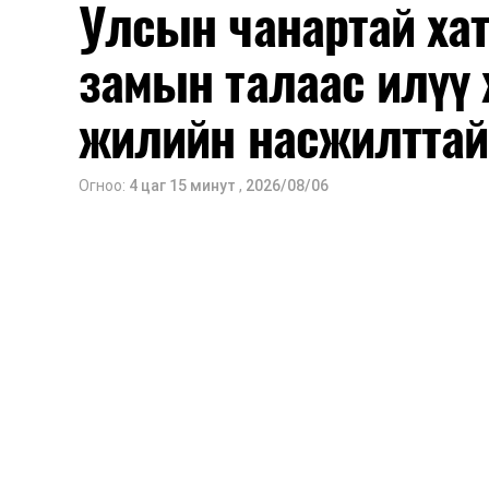
Улсын чанартай хат
замын талаас илүү 
жилийн насжилттай
Огноо:
4 цаг 15 минут
,
2026/08/06