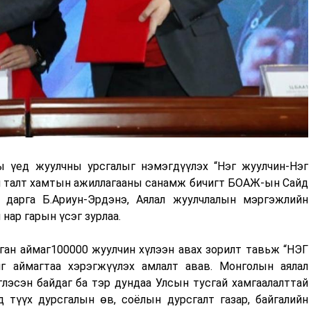
-ны үед жуулчны урсгалыг нэмэгдүүлэх “Нэг жуулчин-Нэг
ан талт хамтын ажиллагааны санамж бичигт БОАЖ-ын Сайд
г дарга Б.Ариун-Эрдэнэ, Аялал жуулчлалын мэргэжлийн
нар гарын үсэг зурлаа.
ган аймаг100000 жуулчин хүлээн авах зорилт тавьж “НЭГ
аймагтаа хэрэгжүүлэх амлалт авав. Монголын аялал
лэсэн байдаг ба тэр дундаа Улсын тусгай хамгаалалттай
д түүх дурсгалын өв, соёлын дурсгалт газар, байгалийн