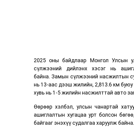
2025 оны байдлаар Монгол Улсын у
сүлжээний дийлэнх хэсэг нь ашиг
байна. Замын сүлжээний насжилтын суд
нь 13-аас дээш жилийн, 2,813.6 км буюу 
хувь нь 1-5 жилийн насжилттай авто за
Өөрөөр хэлбэл, улсын чанартай хату
ашиглалтын хугацаа урт болсон бөгө
байгааг энэхүү судалгаа харуулж байна