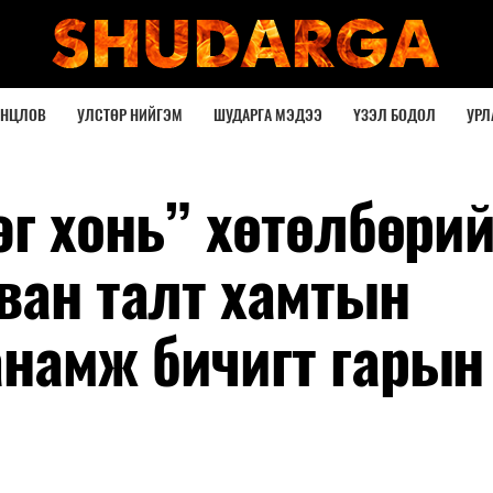
ОНЦЛОВ
УЛСТӨР НИЙГЭМ
ШУДАРГА МЭДЭЭ
ҮЗЭЛ БОДОЛ
УРЛ
г хонь” хөтөлбөрий
ван талт хамтын
намж бичигт гарын 