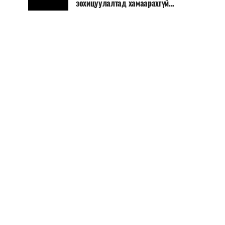
зохицуулалтад хамаарахгүй...