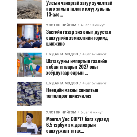
Улсын чанартай хатуу хучилттай
авто замын талаас илүү хувь нь
13-аас...
УЛСТӨР НИЙГЭМ
4 цаг 19 минут
Засгийн газар энэ оныг дуустал
санхүүгийн хэмнэлтийн горимд
шилжинэ
ШУДАРГА МЭДЭЭ
4 цаг 47 минут
Шатахууны импортын гаалийн
албан татварыг 2027 оны
хоёрдугаар сарын ...
ШУДАРГА МЭДЭЭ
4 цаг 57 минут
Нөөцийн махны хяналтын
тогтолцоог шинэчилнэ
УЛСТӨР НИЙГЭМ
5 цаг 4 минут
Монгол Улс COP17 бага хуралд
6.5 тэрбум ам.долларын
санхүүжилт татах...