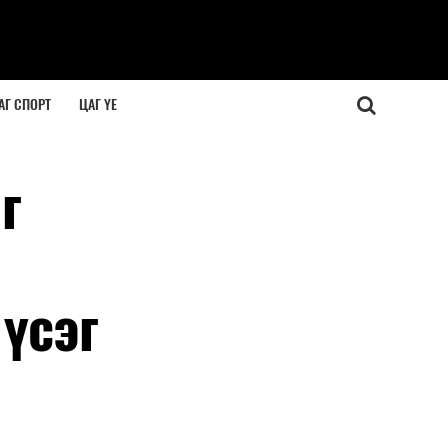
АГ СПОРТ
ЦАГ ҮЕ
г
үсэг