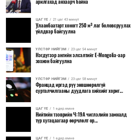
арилгахад анхаарч байна
томилолт, гадаадын зочин хүлээн авах зардал;
Зайлшгүй шаардлагагүй тоног төхөөрөмж,
ЦАГ ҮЕ
21 цаг 43 минут
тавилга, автомашин худалдан авах;
Улаанбаатарт хоногт 250 м³ лаг боловсруулах
үйлдвэр байгуулна
Батлан хамгаалах, хууль зүйн салбараас бусад
сургалт, дадлага;
УЛСТӨР НИЙГЭМ
23 цаг 54 минут
Хуулиар заавал мэдээлэхээс бусад кино,
Нэгдүгээр ангийн элсэлтийг E-Mongolia-аар
контент, хэвлэлийн зардал;
зохион байгуулна
Заавал олгохоос бусад тэтгэмж, урамшуулал.
УЛСТӨР НИЙГЭМ
23 цаг 58 минут
Санхүүгийн хэмнэлтийн горимыг 2026 оны
Францад иргэд рүү зөвшөөрөлгүй
арванхоёрдугаар сарын 31 хүртэл мөрдөнө. Харин
сурталчилгааны дуудлага хийхийг хориг...
эрүүл мэндийн салбар уг хэмнэлтийн горимд
хамрагдахгүй бөгөөд цэцэрлэг, сургуулийн хүүхдийн
ЦАГ ҮЕ
1 өдөр.өмнө
эрт илрүүлэг, вакцинжуулалт, томуу, томуу төст
Нийтийн тээврийн Ч:19А чиглэлийн замналд
өвчний эсрэг арга хэмжээ зэрэг зайлшгүй
түр хугацаагаар өөрчлөлт ор...
шаардлагатай ажлууд төлөвлөгөөний дагуу
үргэлжилнэ гэж Ерөнхий сайд Н.Учрал онцоллоо.
ЦАГ ҮЕ
1 өдөр.өмнө