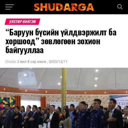
УЛСТӨР НИЙГЭМ
“Баруун бүсийн үйлдвэржилт ба
хоршоод” зөвлөгөөн зохион
байгууллаа
Огноо:
2 жил 8 сар.өмнө
,
2023/12/11