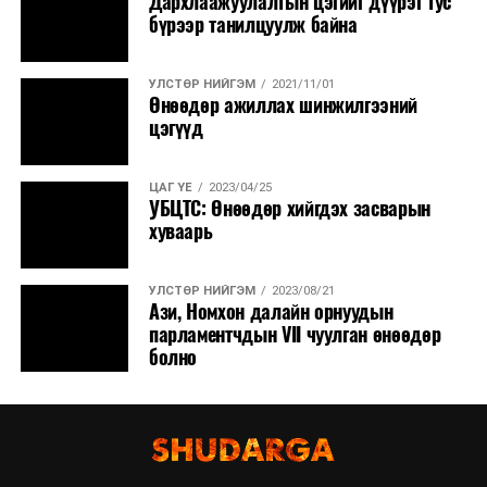
Дархлаажуулалтын цэгийг дүүрэг тус
бүрээр танилцуулж байна
УЛСТӨР НИЙГЭМ
2021/11/01
Өнөөдөр ажиллах шинжилгээний
цэгүүд
ЦАГ ҮЕ
2023/04/25
УБЦТС: Өнөөдөр хийгдэх засварын
хуваарь
УЛСТӨР НИЙГЭМ
2023/08/21
Ази, Номхон далайн орнуудын
парламентчдын VII чуулган өнөөдөр
болно