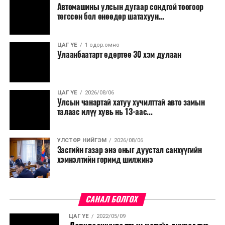
Автомашины улсын дугаар сондгой тоогоор
Мөн бүх шатны төсвийн ерөнхийлөн захирагч нарт
төгссөн бол өнөөдөр шатахуун...
салбар бүрдээ урсгал зардлыг 20 хувиар бууруулах,
нөхөн томилгоо хийхгүй байх, аялал, амралт, зугаалга,
ЦАГ ҮЕ
1 өдөр.өмнө
хамт олны урлаг, спортын арга хэмжээг зохион
Улаанбаатарт өдөртөө 30 хэм дулаан
байгуулахгүй байх, төрийн албанд шинэ орон тоо бий
болгохгүй байх, эрчим хүчний хэрэглээг хэмнэх, хурал,
сургалтыг цахим хэлбэрт шилжүүлэх, төрийн албан
ЦАГ ҮЕ
2026/08/06
хаагчдыг зарим өдрүүдэд цахимаар ажиллуулах арга
Улсын чанартай хатуу хучилттай авто замын
хэмжээг үргэлжлүүлэхийг үүрэг болголоо.
талаас илүү хувь нь 13-аас...
Төсвийн сахилга бат сайжирч, эдийн засгийн нөхцөл
УЛСТӨР НИЙГЭМ
2026/08/06
байдал хэвийн болсон тохиолдолд эдгээр
Засгийн газар энэ оныг дуустал санхүүгийн
хязгаарлалтыг үе шаттайгаар сулруулах юм.
хэмнэлтийн горимд шилжинэ
САНАЛ БОЛГОХ
ЦАГ ҮЕ
2022/05/09