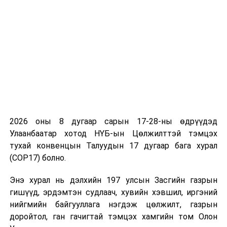
2026 оны 8 дугаар сарын 17-28-ны өдрүүдэд
Улаанбаатар хотод НҮБ-ын Цөлжилттэй тэмцэх
тухай конвенцын Талуудын 17 дугаар бага хурал
(COP17) болно.
АДАПТ төсөл нь малчдын уур амьсгалын өөрчлөлтөд
дасан зохицох, байгалийн гамшигт үзэгдлийг даван
Энэ хурал нь дэлхийн 197 улсын Засгийн газрын
туулах чадавхыг нэмэгдүүлэх зорилгоор уламжлалт
гишүүд, эрдэмтэн судлаач, хувийн хэвшил, иргэний
цаг агаарын мэдээллийг нөлөөлөлд суурилсан
нийгмийн байгууллага нэгдэж цөлжилт, газрын
урьдчилсан мэдээлэл шилжүүлж, малчдад эрт
доройтол, ган гачигтай тэмцэх хамгийн том Олон