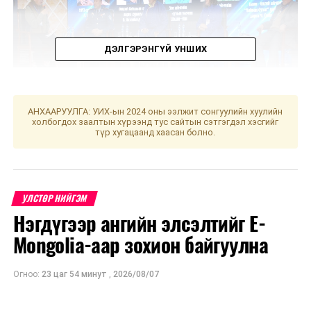
ДЭЛГЭРЭНГҮЙ УНШИХ
АНХААРУУЛГА: УИХ-ын 2024 оны ээлжит сонгуулийн хуулийн
холбогдох заалтын хүрээнд тус сайтын сэтгэгдэл хэсгийг
түр хугацаанд хаасан болно.
Зөвлөгөөнд оролцогчид цаг агаарын гамшигт
үзэгдлийг хамтын хүчээр даван туулах, нөлөөлөлд
УЛСТӨР НИЙГЭМ
суурилсан зудын эрсдэлийн урьдчилсан мэдээлэлд
Нэгдүгээр ангийн элсэлтийг E-
тулгуурлан төлөвлөлт хийх, малчдын бүлэг,
Mongolia-аар зохион байгуулна
хоршоодын давуу тал, боломж, төрийн бодлогын
талаар хамтран хэлэлцэж, сайн туршлагаа хуваалцсан
Огноо:
23 цаг 54 минут
,
2026/08/07
юм.