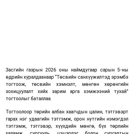
Хуулийг зөрчиж дуудлага хийсэн хувь хүнийг нэг
дуудлага тутамд 75 мянга хүртэлх евро, аж ахуйн
нэгжийг 375 мянга хүртэлх еврогоор торгох
боломжтой. Харин хэрэглэгч өөрөө зөвшөөрсөн,
эсвэл тухайн компанитай өмнө нь гэрээний
харилцаатай бөгөөд шинэ үйлчилгээ санал болгож
буй тохиолдолд хориг үйлчлэхгүй. Иргэд
зөвшөөрөлгүй дуудлагын талаар төрийн цахим
хуудсаар мэдээлэх боломжтой.
Засгийн газрын 2026 оны наймдугаар сарын 5-ны
Шинэ хууль Францын зах зээлд үйлчилдэг гадаадын
өдрийн хуралдаанаар “Төсвийн санхүүжилтэд эрэмбэ
дуудлагын төвүүдэд нөлөөлөхөөр байна. Тухайлбал,
тогтоож, төсвийн хэмнэлт, мөнгөн хөрөнгийн
Мароккогийн дуудлагын төвүүдийн орлогын 80 гаруй
зохицуулалт хийх зарим арга хэмжээний тухай”
хувь Францын зах зээлээс бүрддэг бөгөөд тус улсын
тогтоолыг баталлаа.
40–50 мянган ажлын байр эрсдэлд орж болзошгүйг
Мароккогийн хөдөлмөр эрхлэлтийн сайд мэдэгджээ.
Тогтоолоор төрийн албан хаагчдын цалин, тэтгэвэрт
гарах нэг удаагийн тэтгэмж, орон нутгийн нэмэгдэл
тэтгэмж, тэтгэвэр, хүүхдийн мөнгө, бүх төрлийн
халамж, сургууль, цэцэрлэг болон сургалтын