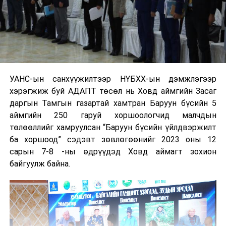
УАНС-ын санхүүжилтээр НҮБХХ-ын дэмжлэгээр
хэрэгжиж буй АДАПТ төсөл нь Ховд аймгийн Засаг
даргын Тамгын газартай хамтран Баруун бүсийн 5
аймгийн 250 гаруй хоршоологчид малчдын
төлөөллийг хамруулсан “Баруун бүсийн үйлдвэржилт
ба хоршоод” сэдэвт зөвлөгөөнийг 2023 оны 12
сарын 7-8 -ны өдрүүдэд Ховд аймагт зохион
байгуулж байна.