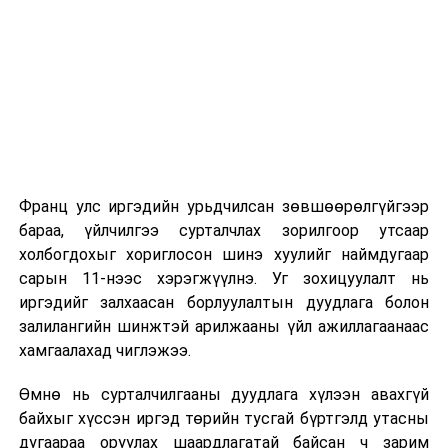
бэлтгэх үүрэг
2026 оны 9 дүгээр сарын 1-нээс цахимаар
бүхий ажлын
эхэлнэ.
хэсгийн
хуралдаан
2026 оны 9 дүгээр сарын 14-нөөс танхимаар
үргэлжилнэ.
6
Эдийн
““Эрдэнэс
12.00
“
Оюутны дотуур байр
засгийн
Тавантолгой”
Д.С
байнгын
хувьцаат
Франц улс иргэдийн урьдчилсан зөвшөөрөлгүйгээр
2026 оны 9 дүгээр сарын 13-наас оюутнуудыг
хороо
компанийн
бараа, үйлчилгээ сурталчлах зорилгоор утсаар
дотуур байранд оруулж эхэлнэ.
хувьцааны
холбогдохыг хориглосон шинэ хуулийг наймдугаар
талаар авах
Сургууль, цэцэрлэгийн үйл ажиллагааны
сарын 11-нээс хэрэгжүүлнэ. Уг зохицуулалт нь
зарим арга
зохицуулалт
иргэдийг залхаасан борлуулалтын дуудлага болон
хэмжээний
залилангийн шинжтэй арилжааны үйл ажиллагаанаас
тухай” Улсын Их
2026 оны 8 дугаар сарын 17–28-ны өдрүүдэд
хамгаалахад чиглэжээ.
Хурлын
нийслэлийн бүх сургууль, цэцэрлэгт ажлын
тогтоолын
Өмнө нь сурталчилгааны дуудлага хүлээн авахгүй
байранд элсэлт, бүртгэл болон бусад аливаа
төслийг
байхыг хүссэн иргэд төрийн тусгай бүртгэлд утасны
арга хэмжээ зохион байгуулахгүй болно.
хэлэлцүүлэгт
дугаараа оруулах шаардлагатай байсан ч зарим