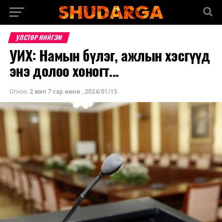
УЛСТӨР НИЙГЭМ
УИХ: Намын бүлэг, ажлын хэсгүүд
энэ долоо хоногт...
Огноо:
2 жил 7 сар.өмнө
,
2024/01/15