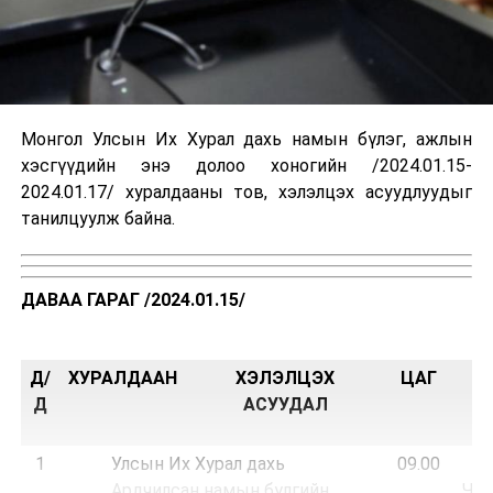
Монгол Улсын Их Хурал дахь намын бүлэг, ажлын
хэсгүүдийн энэ долоо хоногийн /2024.01.15-
2024.01.17/ хуралдааны тов, хэлэлцэх асуудлуудыг
танилцуулж байна.
ДАВАА ГАРАГ /2024.01.15/
Д/
ХУРАЛДААН
ХЭЛЭЛЦЭХ
ЦАГ
Т
Д
АСУУДАЛ
1
Улсын Их Хурал дахь
09.00
“
Ардчилсан намын бүлгийн
Чин