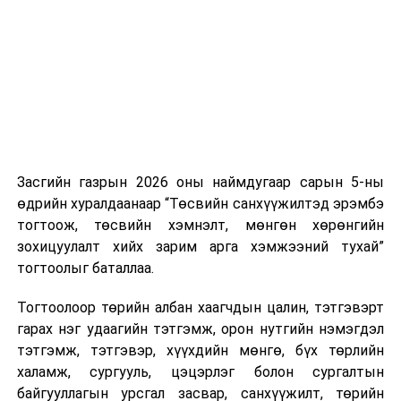
бодлогын
эмэгтэйчүүдийн
нэгжийг 375 мянга хүртэлх еврогоор торгох
байнгын
эдийн засаг
боломжтой. Харин хэрэглэгч өөрөө зөвшөөрсөн,
хороо
дахь оролцоог
эсвэл тухайн компанитай өмнө нь гэрээний
нэмэгдүүлэх
харилцаатай бөгөөд шинэ үйлчилгээ санал болгож
тухай хуулийн
буй тохиолдолд хориг үйлчлэхгүй. Иргэд
төсөл болон
зөвшөөрөлгүй дуудлагын талаар төрийн цахим
хамт өргөн
хуудсаар мэдээлэх боломжтой.
мэдүүлсэн
хуулийн төслийг
Засгийн газрын 2026 оны наймдугаар сарын 5-ны
Шинэ хууль Францын зах зээлд үйлчилдэг гадаадын
хэлэлцүүлэгт
өдрийн хуралдаанаар “Төсвийн санхүүжилтэд эрэмбэ
дуудлагын төвүүдэд нөлөөлөхөөр байна. Тухайлбал,
бэлтгэх үүрэг
тогтоож, төсвийн хэмнэлт, мөнгөн хөрөнгийн
Мароккогийн дуудлагын төвүүдийн орлогын 80 гаруй
бүхий ажлын
зохицуулалт хийх зарим арга хэмжээний тухай”
хувь Францын зах зээлээс бүрддэг бөгөөд тус улсын
дэд хэсгийн
тогтоолыг баталлаа.
40–50 мянган ажлын байр эрсдэлд орж болзошгүйг
хуралдаан
Мароккогийн хөдөлмөр эрхлэлтийн сайд мэдэгджээ.
Тогтоолоор төрийн албан хаагчдын цалин, тэтгэвэрт
гарах нэг удаагийн тэтгэмж, орон нутгийн нэмэгдэл
9
Хууль зүйн
Монгол Улс олон
14.00
“
тэтгэмж, тэтгэвэр, хүүхдийн мөнгө, бүх төрлийн
байнгын
талт олон улсын
халамж, сургууль, цэцэрлэг болон сургалтын
хороо
гэрээнд нэгдэн
байгууллагын урсгал засвар, санхүүжилт, төрийн
орсноор