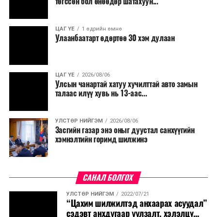
төгссөн бол өнөөдөр шатахуун...
салбар бүрдээ урсгал зардлыг 20 хувиар бууруулах,
нөхөн томилгоо хийхгүй байх, аялал, амралт, зугаалга,
ЦАГ ҮЕ
1 өдрийн өмнө
хамт олны урлаг, спортын арга хэмжээг зохион
Улаанбаатарт өдөртөө 30 хэм дулаан
байгуулахгүй байх, төрийн албанд шинэ орон тоо бий
болгохгүй байх, эрчим хүчний хэрэглээг хэмнэх, хурал,
сургалтыг цахим хэлбэрт шилжүүлэх, төрийн албан
ЦАГ ҮЕ
2026/08/06
хаагчдыг зарим өдрүүдэд цахимаар ажиллуулах арга
Улсын чанартай хатуу хучилттай авто замын
хэмжээг үргэлжлүүлэхийг үүрэг болголоо.
талаас илүү хувь нь 13-аас...
Төсвийн сахилга бат сайжирч, эдийн засгийн нөхцөл
УЛСТӨР НИЙГЭМ
2026/08/06
байдал хэвийн болсон тохиолдолд эдгээр
Засгийн газар энэ оныг дуустал санхүүгийн
хязгаарлалтыг үе шаттайгаар сулруулах юм.
хэмнэлтийн горимд шилжинэ
САНАЛ БОЛГОХ
УЛСТӨР НИЙГЭМ
2022/07/21
“Цахим шилжилтэд анхаарах асуудал”
сэдэвт анхдугаар уулзалт, хэлэлцү...