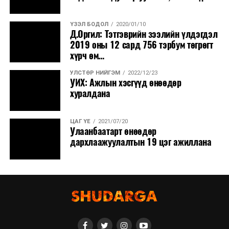
ҮЗЭЛ БОДОЛ
2020/01/10
Д.Оргил: Тэтгэврийн зээлийн үлдэгдэл
2019 оны 12 сард 756 тэрбум төгрөгт
хүрч өм...
УЛСТӨР НИЙГЭМ
2022/12/23
УИХ: Ажлын хэсгүүд өнөөдөр
хуралдана
ЦАГ ҮЕ
2021/07/20
Улаанбаатарт өнөөдөр
дархлаажуулалтын 19 цэг ажиллана