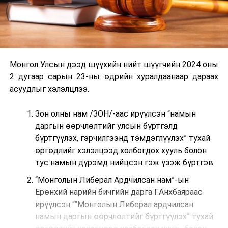
Монгол Улсын дээд шүүхийн нийт шүүгчийн 2024 оны
2 дугаар сарын 23-ны өдрийн хуралдаанаар дараах
асуудлыг хэлэлцлээ.
Зон олны нам /ЗОН/-аас ирүүлсэн “намын
даргын өөрчлөлтийг улсын бүртгэлд
бүртгүүлэх, гэрчилгээнд тэмдэглүүлэх” тухай
өргөдлийг хэлэлцээд холбогдох хууль болон
тус намын дүрэмд нийцсэн гэж үзэж бүртгэв.
“Монголын Либерал Ардчилсан нам”-ын
Ерөнхий нарийн бичгийн дарга Г.Анхбаяраас
ирүүлсэн “”Монголын Либерал ардчилсан
намын даргын өөрчлөлтийг бүртгүүлэх” тухай