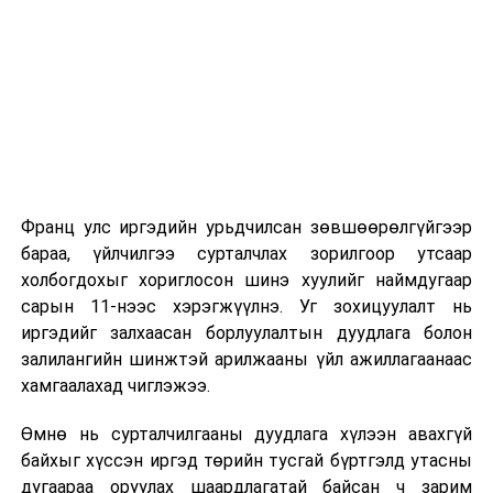
2026 оны 9 дүгээр сарын 1-нээс цахимаар
эхэлнэ.
2026 оны 9 дүгээр сарын 14-нөөс танхимаар
үргэлжилнэ.
Оюутны дотуур байр
Франц улс иргэдийн урьдчилсан зөвшөөрөлгүйгээр
2026 оны 9 дүгээр сарын 13-наас оюутнуудыг
бараа, үйлчилгээ сурталчлах зорилгоор утсаар
дотуур байранд оруулж эхэлнэ.
холбогдохыг хориглосон шинэ хуулийг наймдугаар
Сургууль, цэцэрлэгийн үйл ажиллагааны
сарын 11-нээс хэрэгжүүлнэ. Уг зохицуулалт нь
зохицуулалт
иргэдийг залхаасан борлуулалтын дуудлага болон
залилангийн шинжтэй арилжааны үйл ажиллагаанаас
2026 оны 8 дугаар сарын 17–28-ны өдрүүдэд
хамгаалахад чиглэжээ.
нийслэлийн бүх сургууль, цэцэрлэгт ажлын
Өмнө нь сурталчилгааны дуудлага хүлээн авахгүй
байранд элсэлт, бүртгэл болон бусад аливаа
байхыг хүссэн иргэд төрийн тусгай бүртгэлд утасны
арга хэмжээ зохион байгуулахгүй болно.
дугаараа оруулах шаардлагатай байсан ч зарим