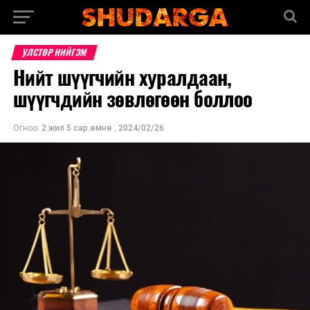
УЛСТӨР НИЙГЭМ
Нийт шүүгчийн хуралдаан,
шүүгчдийн зөвлөгөөн боллоо
Огноо:
2 жил 5 сар.өмнө
,
2024/02/26