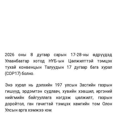
тухай хууль, шүүхийн процессын хуулиудад
нэмэлт, өөрчлөлт оруулах төслийн талаарх
саналтай танилцав.
Шүүгчдийн зөвлөгөөнөөр “Монгол Улсын дээд
шүүхийн танхимын нийт шүүгчийн хуралдааны
журам” болон “Монгол Улсын дээд шүүхийн хяналтын
шатны шүүх хуралдаанаар хэргийг хянан
шийдвэрлэхэд бэлтгэх журам”-уудын хавсралтад
2026 оны 8 дугаар сарын 17-28-ны өдрүүдэд
өөрчлөлт оруулах тухай асуудлуудыг хэлэлцэн
Улаанбаатар хотод НҮБ-ын Цөлжилттэй тэмцэх
баталлаа.
тухай конвенцын Талуудын 17 дугаар бага хурал
(COP17) болно.
Мөн Монгол Улсын шүүхийн тухай хуулийн 36 дугаар
зүйлийн 36.10 дахь хэсэгт заасан танхимын
Энэ хурал нь дэлхийн 197 улсын Засгийн газрын
тэргүүнүүдийг сонгох асуудлыг хэлэлцэж, Улсын
гишүүд, эрдэмтэн судлаач, хувийн хэвшил, иргэний
дээд шүүхийн Эрүүгийн хэргийн танхимын
нийгмийн байгууллага нэгдэж цөлжилт, газрын
тэргүүнээр Ч.Хосбаяр, Иргэний хэргийн танхимын
доройтол, ган гачигтай тэмцэх хамгийн том Олон
тэргүүнээр Г.Алтанчимэг нарыг нийт шүүгчийн
Улсын арга хэмжээ юм.
олонхийн саналаар улираан сонголоо.