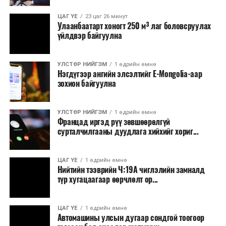
Зайлшгүй шаардлагагүй тоног төхөөрөмж,
ЦАГ ҮЕ
23 цаг 26 минут
тавилга, автомашин худалдан авах;
Улаанбаатарт хоногт 250 м³ лаг боловсруулах
үйлдвэр байгуулна
Батлан хамгаалах, хууль зүйн салбараас бусад
сургалт, дадлага;
УЛСТӨР НИЙГЭМ
1 өдрийн өмнө
Хуулиар заавал мэдээлэхээс бусад кино,
Нэгдүгээр ангийн элсэлтийг E-Mongolia-аар
контент, хэвлэлийн зардал;
зохион байгуулна
Заавал олгохоос бусад тэтгэмж, урамшуулал.
УЛСТӨР НИЙГЭМ
1 өдрийн өмнө
Санхүүгийн хэмнэлтийн горимыг 2026 оны
Францад иргэд рүү зөвшөөрөлгүй
арванхоёрдугаар сарын 31 хүртэл мөрдөнө. Харин
сурталчилгааны дуудлага хийхийг хориг...
эрүүл мэндийн салбар уг хэмнэлтийн горимд
хамрагдахгүй бөгөөд цэцэрлэг, сургуулийн хүүхдийн
ЦАГ ҮЕ
1 өдрийн өмнө
эрт илрүүлэг, вакцинжуулалт, томуу, томуу төст
Нийтийн тээврийн Ч:19А чиглэлийн замналд
өвчний эсрэг арга хэмжээ зэрэг зайлшгүй
түр хугацаагаар өөрчлөлт ор...
шаардлагатай ажлууд төлөвлөгөөний дагуу
үргэлжилнэ гэж Ерөнхий сайд Н.Учрал онцоллоо.
ЦАГ ҮЕ
1 өдрийн өмнө
Автомашины улсын дугаар сондгой тоогоор
Мөн бүх шатны төсвийн ерөнхийлөн захирагч нарт