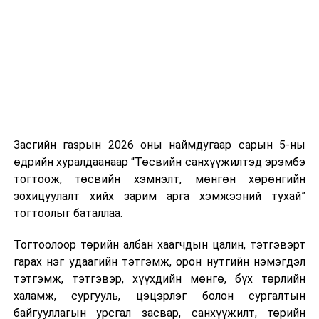
нэгжийг 375 мянга хүртэлх еврогоор торгох
боломжтой. Харин хэрэглэгч өөрөө зөвшөөрсөн,
эсвэл тухайн компанитай өмнө нь гэрээний
харилцаатай бөгөөд шинэ үйлчилгээ санал болгож
буй тохиолдолд хориг үйлчлэхгүй. Иргэд
зөвшөөрөлгүй дуудлагын талаар төрийн цахим
хуудсаар мэдээлэх боломжтой.
Засгийн газрын 2026 оны наймдугаар сарын 5-ны
Шинэ хууль Францын зах зээлд үйлчилдэг гадаадын
өдрийн хуралдаанаар “Төсвийн санхүүжилтэд эрэмбэ
дуудлагын төвүүдэд нөлөөлөхөөр байна. Тухайлбал,
тогтоож, төсвийн хэмнэлт, мөнгөн хөрөнгийн
Мароккогийн дуудлагын төвүүдийн орлогын 80 гаруй
зохицуулалт хийх зарим арга хэмжээний тухай”
хувь Францын зах зээлээс бүрддэг бөгөөд тус улсын
тогтоолыг баталлаа.
40–50 мянган ажлын байр эрсдэлд орж болзошгүйг
Мароккогийн хөдөлмөр эрхлэлтийн сайд мэдэгджээ.
Тогтоолоор төрийн албан хаагчдын цалин, тэтгэвэрт
гарах нэг удаагийн тэтгэмж, орон нутгийн нэмэгдэл
тэтгэмж, тэтгэвэр, хүүхдийн мөнгө, бүх төрлийн
халамж, сургууль, цэцэрлэг болон сургалтын
байгууллагын урсгал засвар, санхүүжилт, төрийн