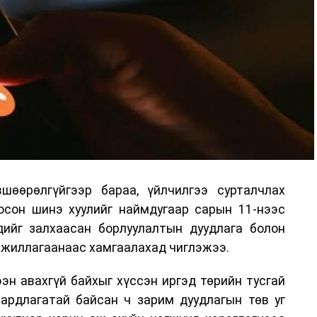
шөөрөлгүйгээр бараа, үйлчилгээ сурталчлах
лосон шинэ хуулийг наймдугаар сарын 11-нээс
эдийг залхаасан борлуулалтын дуудлага болон
жиллагаанаас хамгаалахад чиглэжээ.
эн авахгүй байхыг хүссэн иргэд төрийн тусгай
аардлагатай байсан ч зарим дуудлагын төв уг