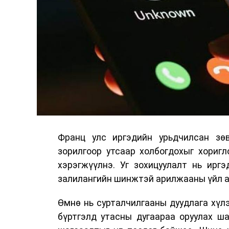
Франц улс иргэдийн урьдчилсан зөв
зорилгоор утсаар холбогдохыг хориг
хэрэгжүүлнэ. Уг зохицуулалт нь ирг
залилангийн шинжтэй арилжааны үйл а
Өмнө нь сурталчилгааны дуудлага хүлэ
бүртгэлд утасны дугаараа оруулах ш