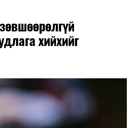
гийн баг сургуулиуд дээр ажиллахгүй.
 зөвшөөрөлгүй
удлага хийхийг
маар эхэлнэ.
нхимаар үргэлжилнэ.
утнуудыг дотуур байранд оруулж эхэлнэ.
ны зохицуулалт
өдрүүдэд нийслэлийн бүх сургууль, цэцэрлэгт ажлын
 аливаа арга хэмжээ зохион байгуулахгүй болно.