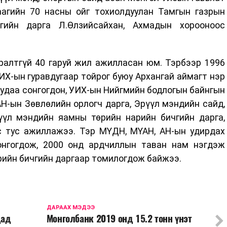
аагийн 70 насны ойг тохиолдуулан Тамгын газрын
чгийн дарга Л.Өлзийсайхан, Ахмадын хорооноос
ралтгүй 40 гаруй жил ажилласан юм. Тэрбээр 1996
ИХ-ын гуравдугаар тойрог буюу Архангай аймагт нэр
удаа сонгогдон, УИХ-ын Нийгмийн бодлогын байнгын
АН-ын Зөвлөлийн орлогч дарга, Эрүүл мэндийн сайд,
үүл мэндийн яамны төрийн нарийн бичгийн дарга,
с тус ажиллажээ. Тэр МҮДН, МҮАН, АН-ын удирдах
онгогдож, 2000 онд ардчиллын таван нам нэгдэж
рийн бичгийн даргаар томилогдож байжээ.
ДАРААХ МЭДЭЭ
дад
Монголбанк 2019 онд 15.2 тонн үнэт