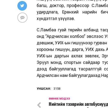
багш, доктор, профессор С.Ламб
удирдлага, Ерөнхий нарийн би
хүндэтгэл үзүүлэв.
С.Ламбаа гуай төрийн албанд тас
онд “Ардчилсан холбоо” эвслээс У
дэвшиж, УИХ-ын гишүүнээр гурван 
хорооны гишүүн, дарга, УИХ дахь 
УИХ-ын даргын ахлах зөвлөх, Эр
Эрүүл мэнд, спортын сайдаар ту
дээд байгууллагад тасралтгүй с
Ардчилсан нам байгуулагдахад На
УНШСАН:
3158
ӨМНӨХ МЭДЭЭ
Нийтийн тээврийн автобуснуу