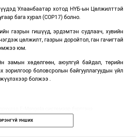
дрүүдэд Улаанбаатар хотод НҮБ-ын Цөлжилттэй
гаар бага хурал (COP17) болно.
ийн газрын гишүүд, эрдэмтэн судлаач, хувийн
нэгдэж цөлжилт, газрын доройтол, ган гачигтай
хэмжээ юм.
н замын хөдөлгөөн, аюулгүй байдал, төрийн
ах зорилгоор боловсролын байгууллагуудын үйл
жүүлэхээр болжээ .
дрүүдэд E-Mongolia системээр бүртгэнэ.
ЭРЭНГҮЙ УНШИХ
дрүүдэд E-Mongolia системээр бүртгэнэ.