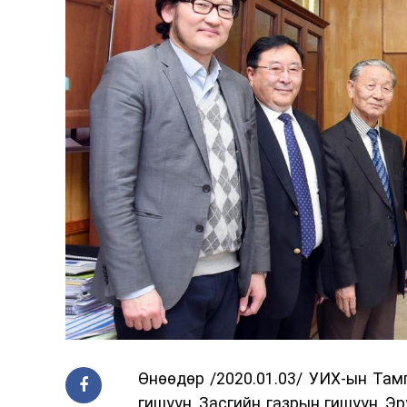
Өнөөдөр /2020.01.03/ УИХ-ын Там
гишүүн, Засгийн газрын гишүүн, Э