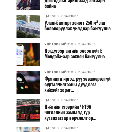
доголдлыг арилгахад анхаарч
байна
ЦАГ ҮЕ
2026/08/07
Улаанбаатарт хоногт 250 м³ лаг
боловсруулах үйлдвэр байгуулна
УЛСТӨР НИЙГЭМ
2026/08/07
Нэгдүгээр ангийн элсэлтийг E-
Mongolia-аар зохион байгуулна
УЛСТӨР НИЙГЭМ
2026/08/07
Францад иргэд рүү зөвшөөрөлгүй
сурталчилгааны дуудлага
хийхийг хориг...
ЦАГ ҮЕ
2026/08/07
Нийтийн тээврийн Ч:19А
чиглэлийн замналд түр
хугацаагаар өөрчлөлт ор...
ЦАГ ҮЕ
2026/08/07