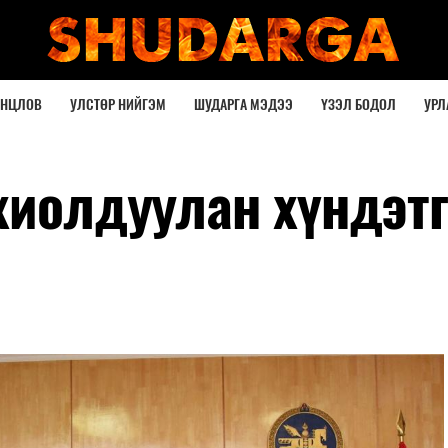
ОНЦЛОВ
УЛСТӨР НИЙГЭМ
ШУДАРГА МЭДЭЭ
ҮЗЭЛ БОДОЛ
УРЛ
охиолдуулан хүндэт