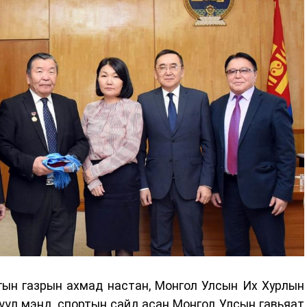
гын газрын ахмад настан, Монгол Улсын Их Хурлын
рүүл мэнд, спортын сайд асан Монгол Улсын гавьяат