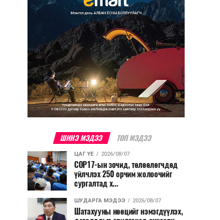
ШИНЭ МЭДЭЭ
ТОП МЭДЭЭ
ЦАГ ҮЕ
2026/08/07
COP17-ын зочид, төлөөлөгчдөд
үйлчлэх 250 орчим жолоочийг
сургалтад х...
ШУДАРГА МЭДЭЭ
2026/08/07
Шатахууны нөөцийг нэмэгдүүлэх,