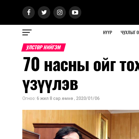
НҮҮР
ЧУХЛЫГ 
УЛСТӨР НИЙГЭМ
70 насны ойг т
үзүүлэв
Огноо:
6 жил 8 сар.өмнө
,
2020/01/06