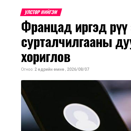
Энэ хугацаанд хүүхэд бүртгэх дэмжлэ
УЛСТӨР НИЙГЭМ
Францад иргэд рүү
Их, дээд сургуулийн хичээл
сурталчилгааны ду
2026 оны 9 дүгээр сарын 1-нээс цахи
2026 оны 9 дүгээр сарын 14-нөөс та
хориглов
Оюутны дотуур байр
Огноо:
2 өдрийн өмнө
,
2026/08/07
2026 оны 9 дүгээр сарын 13-наас ою
Сургууль, цэцэрлэгийн үйл ажиллагаа
2026 оны 8 дугаар сарын 17–28-ны 
байранд элсэлт, бүртгэл болон бусад