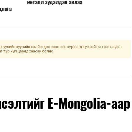
металл худалдан авлаа
цлага
гуулийн хуулийн холбогдох заалтын хүрээнд тус сайтын сэтгэгдэл
йг түр хугацаанд хаасан болно.
лсэлтийг E-Mongolia-аар