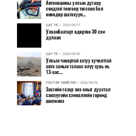
Автомашины улсын дугаар
сондгой тоогоор төгссөн бол
өнөөдөр шатахуун...
ЦАГ ҮЕ
2026/08/07
Улаанбаатарт өдөртөө 30 хэм
дулаан
ЦАГ ҮЕ
2026/08/06
Улсын чанартай хатуу хучилттай
авто замын талаас илүү хувь нь
13-аас...
УЛСТӨР НИЙГЭМ
2026/08/06
Засгийн газар энэ оныг дуустал
санхүүгийн хэмнэлтийн горимд
шилжинэ