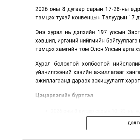
2026 оны 8 дугаар сарын 17-28-ны ө
тэмцэх тухай конвенцын Талуудын 17 ду
Энэ хурал нь дэлхийн 197 улсын Засг
хэвшил, иргэний нийгмийн байгууллага 
тэмцэх хамгийн том Олон Улсын арга 
Хурал болохтой холбоотой нийслэлий
үйлчилгээний хэвийн ажиллагааг ханг
ажиллагаанд дараах зохицуулалт хэрэг
Цэцэрлэгийн бүртгэл
2026 оны 8 дугаар сарын 10–23-ны ө
Нэгдүгээр ангийн элсэлт
ДЭЛГ
2026 оны 8 дугаар сарын 17–28-ны ө