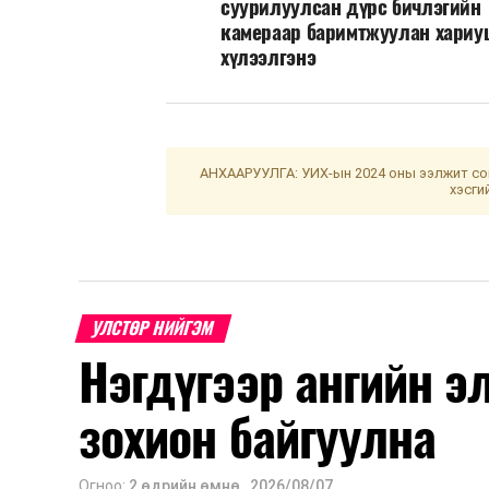
суурилуулсан дүрс бичлэгийн
камераар баримтжуулан хариу
хүлээлгэнэ
АНХААРУУЛГА: УИХ-ын 2024 оны ээлжит сон
хэсги
УЛСТӨР НИЙГЭМ
Нэгдүгээр ангийн э
зохион байгуулна
Огноо:
2 өдрийн өмнө
,
2026/08/07