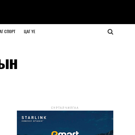
АГ СПОРТ
ЦАГ ҮЕ
тын
СУРТАЛЧИЛГАА