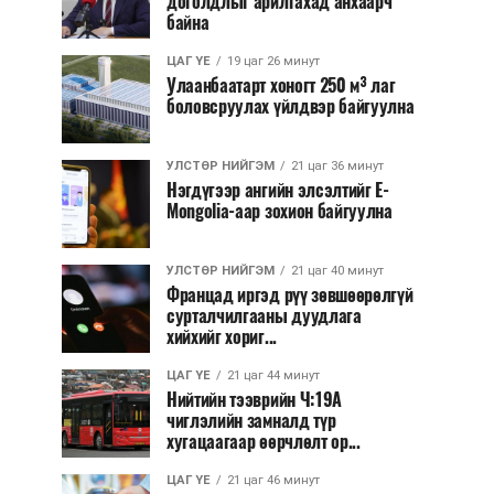
доголдлыг арилгахад анхаарч
байна
ЦАГ ҮЕ
19 цаг 26 минут
Улаанбаатарт хоногт 250 м³ лаг
боловсруулах үйлдвэр байгуулна
УЛСТӨР НИЙГЭМ
21 цаг 36 минут
Нэгдүгээр ангийн элсэлтийг E-
Mongolia-аар зохион байгуулна
УЛСТӨР НИЙГЭМ
21 цаг 40 минут
Францад иргэд рүү зөвшөөрөлгүй
сурталчилгааны дуудлага
хийхийг хориг...
ЦАГ ҮЕ
21 цаг 44 минут
Нийтийн тээврийн Ч:19А
чиглэлийн замналд түр
хугацаагаар өөрчлөлт ор...
ЦАГ ҮЕ
21 цаг 46 минут