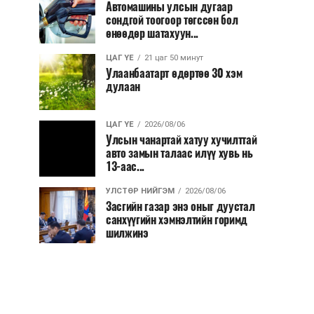
Автомашины улсын дугаар
сондгой тоогоор төгссөн бол
өнөөдөр шатахуун...
ЦАГ ҮЕ
21 цаг 50 минут
Улаанбаатарт өдөртөө 30 хэм
дулаан
ЦАГ ҮЕ
2026/08/06
Улсын чанартай хатуу хучилттай
авто замын талаас илүү хувь нь
13-аас...
УЛСТӨР НИЙГЭМ
2026/08/06
Засгийн газар энэ оныг дуустал
санхүүгийн хэмнэлтийн горимд
шилжинэ