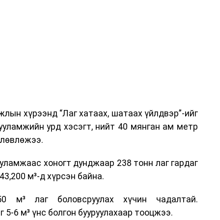
ар, Автотээврийн үндэсний төв болон Тээврийн
аагчид чиг үүргийнхээ хүрээнд мэдээлэл өгч,
аны Зам тээврийн хяналт, төлөвлөлт, зохион
илтэн, цагдаагийн дэд хурандаа Т.Ганзориг
т, аюулгүй ажиллагаа болон олон улсын арга
х асуудлын талаар мэдээлэл өгсөн байна.
лын хүрээнд “Лаг хатаах, шатаах үйлдвэр”-ийг
 төлөөлөгчдийн тээврийн үйлчилгээг аюулгүй,
ууламжийн урд хэсэгт, нийт 40 мянган ам метр
лах, үйлчилгээний нэгдсэн стандарт, сахилга
өлөвлөжээ.
жлын нэг хэсэг гэж
Зам, тээврийн яамнаас
уламжаас хоногт дунджаар 238 тонн лаг гардаг
3,200 м³-д хүрсэн байна.
0 м³ лаг боловсруулах хүчин чадалтай.
5-6 м³ үнс болгон бууруулахаар тооцжээ.