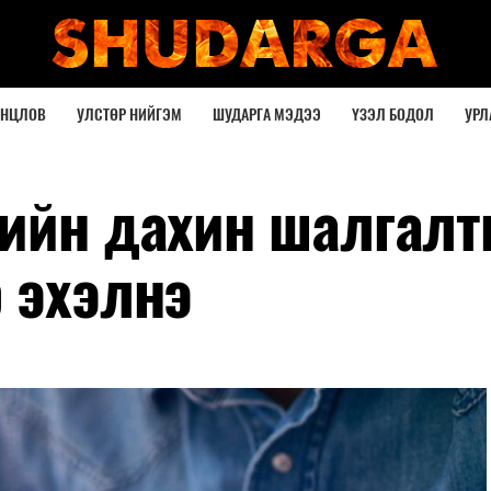
ОНЦЛОВ
УЛСТӨР НИЙГЭМ
ШУДАРГА МЭДЭЭ
ҮЗЭЛ БОДОЛ
УРЛ
гийн дахин шалгал
 эхэлнэ