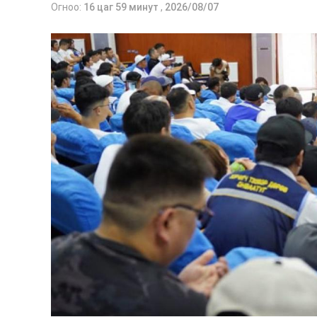
Огноо:
16 цаг 59 минут
,
2026/08/07