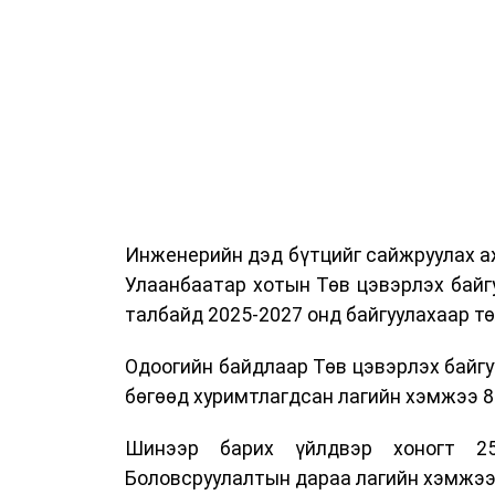
Ажлын алба, Нийслэлийн тээврийн газ
цагдаагийн албаны холбогдох албан х
мэргэжил, арга зүйн зөвлөмж хүргэлээ.
Тухайлбал, Тээврийн цагдаагийн алб
байгуулалтын хэлтсийн ахлах мэргэж
замын хөдөлгөөний зохион байгуулал
хэмжээний үеэр жолооч нарын анхаара
Инженерийн дэд бүтцийг сайжруулах аж
Уг сургалт нь COP17-ын үеэр зочид,
Улаанбаатар хотын Төв цэвэрлэх байг
шуурхай, зохион байгуулалттай явуу
талбайд 2025-2027 онд байгуулахаар т
хариуцлагыг хэвшүүлэх бэлтгэл а
мэдээллээ.
Одоогийн байдлаар Төв цэвэрлэх байгу
бөгөөд хуримтлагдсан лагийн хэмжээ 84
Шинээр барих үйлдвэр хоногт 25
Боловсруулалтын дараа лагийн хэмжээг 