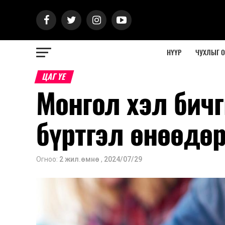
НҮҮР
ЧУХЛЫГ 
ЦАГ ҮЕ
Монгол хэл бич
бүртгэл өнөөдөр
Огноо:
2 жил.өмнө
,
2024/07/29