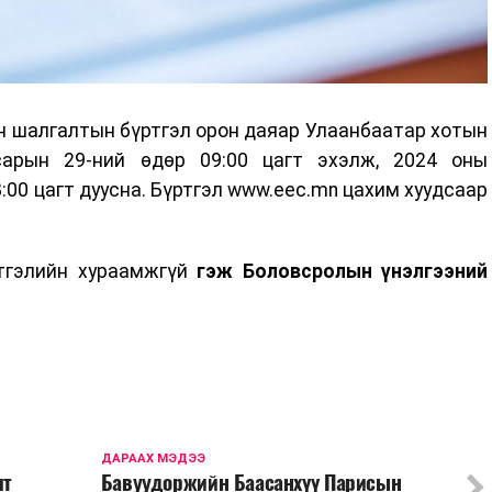
н шалгалтын бүртгэл орон даяар Улаанбаатар хотын
сарын 29-ний өдөр 09:00 цагт эхэлж, 2024 оны
:00 цагт дуусна. Бүртгэл www.eec.mn цахим хуудсаар
ртгэлийн хураамжгүй
гэж Боловсролын үнэлгээний
ДАРААХ МЭДЭЭ
лт
Бавуудоржийн Баасанхүү Парисын