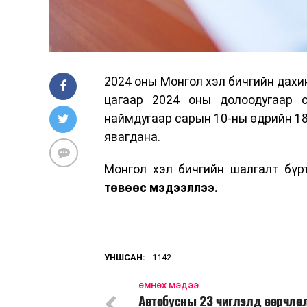
2024 оны Монгол хэл бичгийн дахи
цагаар 2024 оны долоодугаар 
наймдугаар сарын 10-ны өдрийн 18
явагдана.
Монгол хэл бичгийн шалгалт бү
төвөөс мэдээллээ.
УНШСАН:
1142
ӨМНӨХ МЭДЭЭ
Автобусны 23 чиглэлд өөрчлө