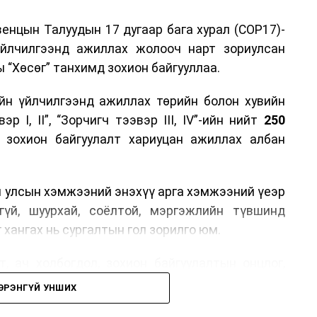
енцын Талуудын 17 дугаар бага хурал (COP17)-
үйлчилгээнд ажиллах жолооч нарт зориулсан
 “Хөсөг” танхимд зохион байгууллаа.
йн үйлчилгээнд ажиллах төрийн болон хувийн
р I, II”, “Зорчигч тээвэр III, IV”-ийн нийт
250
н зохион байгуулалт хариуцан ажиллах албан
н улсын хэмжээний энэхүү арга хэмжээний үеэр
гүй, шуурхай, соёлтой, мэргэжлийн түвшинд
 хангах нь сургалтын гол зорилго юм.
, ач холбогдол, зохион байгуулалтын онцлог,
лчилгээний стандарт, жолооч нарын үүрэг
ЭРЭНГҮЙ УНШИХ
й соёл, ёс зүй, мэргэжлийн харилцааны талаар