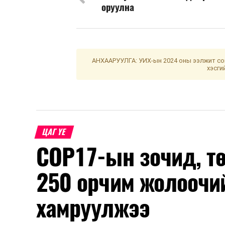
оруулна
АНХААРУУЛГА: УИХ-ын 2024 оны ээлжит сон
хэсги
ЦАГ ҮЕ
COP17-ын зочид, т
250 орчим жолоочи
хамруулжээ