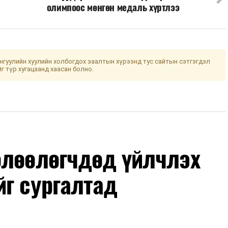
олимпоос мөнгөн медаль хүртлээ
гуулийн хуулийн холбогдох заалтын хүрээнд тус сайтын сэтгэгдэл
йг түр хугацаанд хаасан болно.
өлөөлөгчдөд үйлчлэх
йг сургалтад