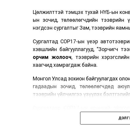
Цөлжилттэй тэмцэх тухай НҮБ-ын конв
ын зочид, төлөөлөгчдийн тээврийн 
нэгдсэн сургалтыг Зам, тээврийн яамны
Сургалтад COP17-ын үеэр автотээври
хэвшлийн байгууллагууд, “Зорчигч тээвэ
орчим жолооч
, тээврийн хэрэгслий
хаагчид хамрагдаж байна.
Монгол Улсад зохион байгуулагдах оло
гадаадын зочид, төлөөлөгчдөд аюул
тээврийн үйлчилгээ үзүүлэх бэлтгэлийг
Сургалтаар COP17-ын ерөнхий ойлголт
зочид, төлөөлөгчдийн ангилал, үй
ДЭЛГ
хариуцлага, сахилга бат, үйлчилгээни