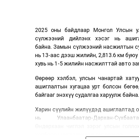
2025 оны байдлаар Монгол Улсын у
сүлжээний дийлэнх хэсэг нь ашиг
байна. Замын сүлжээний насжилтын суд
нь 13-аас дээш жилийн, 2,813.6 км буюу 
хувь нь 1-5 жилийн насжилттай авто за
Өөрөөр хэлбэл, улсын чанартай хату
ашиглалтын хугацаа урт болсон бөгө
байгааг энэхүү судалгаа харуулж байна
Харин сүүлийн жилүүдэд ашиглалтад о
нь Улаанбаатар-Дархан-Сүхбаата
Өндөрхаан чиглэл зэрэг улсын голло
холбосон чиглэлүүдэд төвлөрчээ.