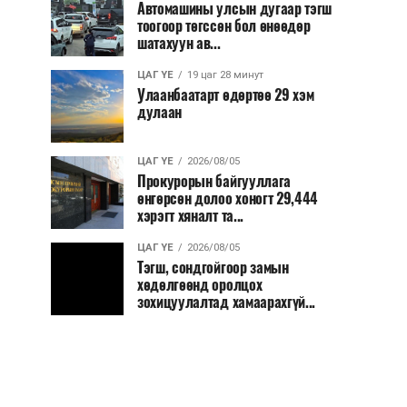
Автомашины улсын дугаар тэгш
тоогоор төгссөн бол өнөөдөр
шатахуун ав...
ЦАГ ҮЕ
19 цаг 28 минут
Улаанбаатарт өдөртөө 29 хэм
дулаан
ЦАГ ҮЕ
2026/08/05
Прокурорын байгууллага
өнгөрсөн долоо хоногт 29,444
хэрэгт хяналт та...
ЦАГ ҮЕ
2026/08/05
Тэгш, сондгойгоор замын
хөдөлгөөнд оролцох
зохицуулалтад хамаарахгүй...