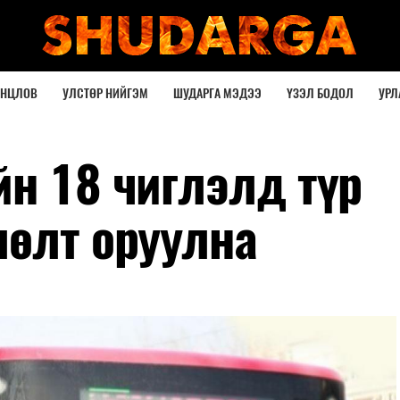
ОНЦЛОВ
УЛСТӨР НИЙГЭМ
ШУДАРГА МЭДЭЭ
ҮЗЭЛ БОДОЛ
УРЛ
йн 18 чиглэлд түр
лөлт оруулна