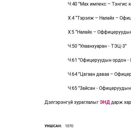
Ч:40 "Мах импекс – Тэнгис к
Х:4 “Тэрэлж – Налайх – Оф
Х:5 “Налайх – Оффицерууды
Ч:50 "Улаанхуаран - ТЭЦ-3"
Ч:61 "Офицеруудын ордон - 
Ч:64 "Цагаан даваа – Офиц
Ч:65 "Зайсан - Офицеруудын
Дэлгэрэнгүй зураглалыг
ЭНД
дарж хар
УНШСАН:
1070