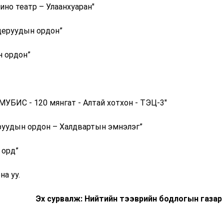
ино театр – Улаанхуаран"
ицеруудын ордон”
н ордон”
МУБИС - 120 мянгат - Алтай хотхон - ТЭЦ-3"
еруудын ордон – Халдвартын эмнэлэг”
 орд”
на уу.
Эх сурвалж: Нийтийн тээврийн бодлогын газар