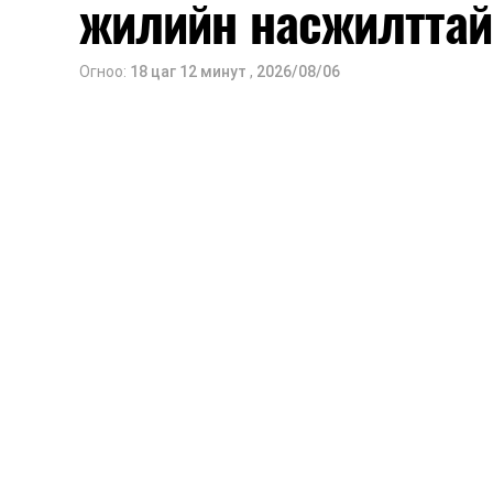
жилийн насжилттай
Огноо:
18 цаг 12 минут
,
2026/08/06