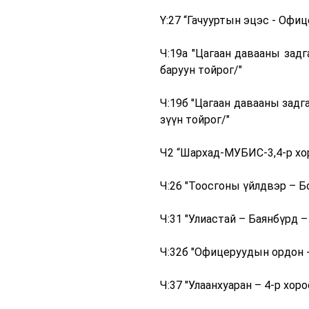
Ү:27 “Гачууртын эцэс - Офи
Ч:19а "Цагаан давааны зад
баруун тойрог/"
Ч:19б "Цагаан давааны задг
зүүн тойрог/"
Ч2 “Шархад-МУБИС-3,4-р хо
Ч:26 "Тоосгоны үйлдвэр – Б
Ч:31 "Улиастай – Баянбүрд –
Ч:32б "Офицеруудын ордон 
Ч:37 "Улаанхуаран – 4-р хоро