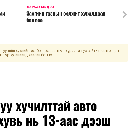
ДАРААХ МЭДЭЭ
тай
Засгийн газрын ээлжит хуралдаан
боллоо
гуулийн хуулийн холбогдох заалтын хүрээнд тус сайтын сэтгэгдэл
йг түр хугацаанд хаасан болно.
уу хучилттай авто
хувь нь 13-аас дээш