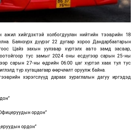
н ажил хийгдэхтэй холбогдуулан нийтийн тээврийн 18
улна. Баянзүрх дүүрэг 22 дугаар хороо Дандарбаатарын
оос Цайз захын уулзвар хүртэлх авто замд засвар,
боотойгоор тус замыг 2024 оны есдүгээр сарын 25-ны
ээр сарын 27-ны өдрийн 06:00 цаг хүртэл хаах тул тус
иглэлд түр хугацаагаар өөрчлөлт оруулж байна.
ээврийн хэрэгслүүд дараах зураглалын дагуу иргэдэд
дон”
-Офицеруудын ордон”
церуудын ордон”