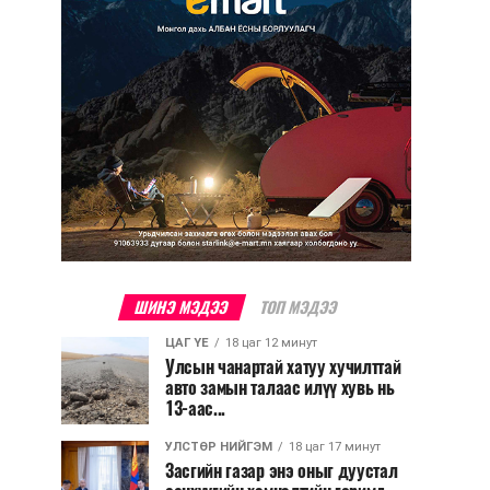
ШИНЭ МЭДЭЭ
ТОП МЭДЭЭ
ЦАГ ҮЕ
18 цаг 12 минут
Улсын чанартай хатуу хучилттай
авто замын талаас илүү хувь нь
13-аас...
УЛСТӨР НИЙГЭМ
18 цаг 17 минут
Засгийн газар энэ оныг дуустал