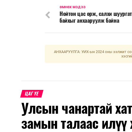
ӨМНӨХ МЭДЭЭ
Нойтон цас орж, салхи шуурга
байхыг анхааруулж байна
АНХААРУУЛГА: УИХ-ын 2024 оны ээлжит сон
хэсги
ЦАГ ҮЕ
Улсын чанартай хат
замын талаас илүү 