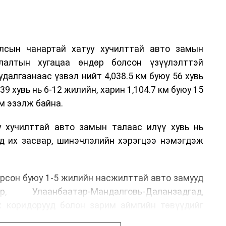
лсын чанартай хатуу хучилттай авто замын
лалтын хугацаа өндөр болсон үзүүлэлттэй
алгаанаас үзвэл нийт 4,038.5 км буюу 56 хувь
39 хувь нь 6-12 жилийн, харин 1,104.7 км буюу 15
м эзэлж байна.
у хучилттай авто замын талаас илүү хувь нь
өд их засвар, шинэчлэлийн хэрэгцээ нэмэгдэж
.
рсон буюу 1-5 жилийн насжилттай авто замууд
р, Улаанбаатар-Мандалговь-Даланзадгад,
х коридорууд болон зарим аймгийн төвүүдийг