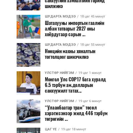
санхүүгийн хэмнэлтийн горимд
шилжинэ
ШУДАРГА МЭДЭЭ
18 цаг 45 минут
Шатахууны импортын гаалийн
албан татварыг 2027 оны
хоёрдугаар сарын ...
ШУДАРГА МЭДЭЭ
18 цаг 55 минут
Нөөцийн махны хяналтын
тогтолцоог шинэчилнэ
УЛСТӨР НИЙГЭМ
19 цаг 1 минут
Монгол Улс COP17 бага хуралд
6.5 тэрбум ам.долларын
санхүүжилт татах...
УЛСТӨР НИЙГЭМ
19 цаг 6 минут
“Улаанбаатар трам” төсөл
хэрэгжсэнээр жилд 446 тэрбум
төгрөгийн ...
ЦАГ ҮЕ
19 цаг 18 минут