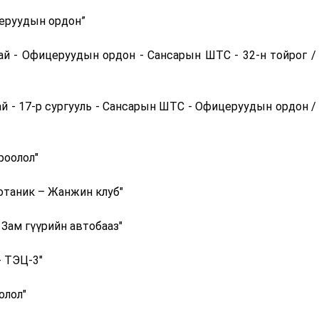
церуудын ордон”
гай - Офицеруудын ордон - Сансарын ШТС - 32-н тойрог /
ай - 17-р сургууль - Сансарын ШТС - Офицеруудын ордон /
роолол"
отаник – Жанжин клуб"
 Зам гүүрийн автобааз"
- ТЭЦ-3"
олол"