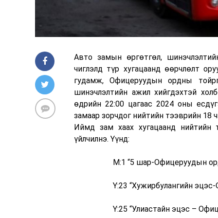
Авто замын өргөтгөл, шинэчлэлтий
чиглэлд түр хугацаанд өөрчлөлт ору
гудамж, Офицеруудын ордны тойрг
шинэчлэлтийн ажил хийгдэхтэй хол
өдрийн 22:00 цагаас 2024 оны есдүг
замаар зорчдог нийтийн тээврийн 18 ч
Иймд зам хаах хугацаанд нийтийн т
үйлчилнэ. Үүнд:
М:1 “5 шар-Офицеруудын ор
Ү:23 “Хужирбулангийн эцэс
Ү:25 “Улиастайн эцэс – Офи