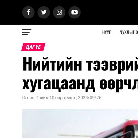
НҮҮР
ЧУХЛЫГ 
ЦАГ ҮЕ
Нийтийн тээври
хугацаанд өөрч
Огноо:
1 жил 10 сар.өмнө
,
2024/09/26