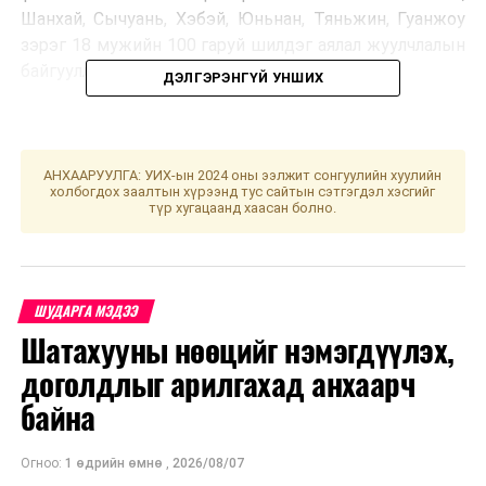
Шанхай, Сычуань, Хэбэй, Юньнан, Тяньжин, Гуанжоу
зэрэг 18 мужийн 100 гаруй шилдэг аялал жуулчлалын
байгууллагын төлөөлөгчид ирсэн юм.
ДЭЛГЭРЭНГҮЙ УНШИХ
АНХААРУУЛГА: УИХ-ын 2024 оны ээлжит сонгуулийн хуулийн
холбогдох заалтын хүрээнд тус сайтын сэтгэгдэл хэсгийг
түр хугацаанд хаасан болно.
ШУДАРГА МЭДЭЭ
Шатахууны нөөцийг нэмэгдүүлэх,
доголдлыг арилгахад анхаарч
байна
Хөтөлбөрийн хүрээнд хоёр улсын аялал жуулчлалын
Огноо:
1 өдрийн өмнө
,
2026/08/07