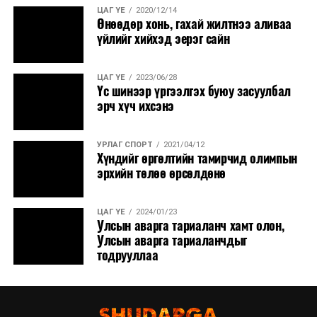
ЦАГ ҮЕ
2020/12/14
Өнөөдөр хонь, гахай жилтнээ аливаа
үйлийг хийхэд эерэг сайн
ЦАГ ҮЕ
2023/06/28
Үс шинээр үргээлгэх буюу засуулбал
эрч хүч ихсэнэ
УРЛАГ СПОРТ
2021/04/12
Хүндийг өргөлтийн тамирчид олимпын
эрхийн төлөө өрсөлдөнө
ЦАГ ҮЕ
2024/01/23
Улсын аварга тариаланч хамт олон,
Улсын аварга тариаланчдыг
тодрууллаа