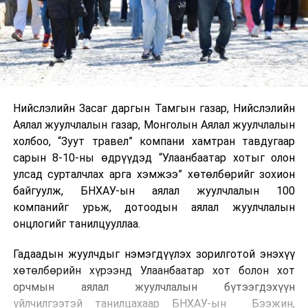
Нийслэлийн Засаг даргын Тамгын газар, Нийслэлийн
Аялал жуулчлалын газар, Монголын Аялал жуулчлалын
холбоо, “Зуут травел” компани хамтран тавдугаар
сарын 8-10-ны өдрүүдэд “Улаанбаатар хотыг олон
улсад сурталчлах арга хэмжээ” хөтөлбөрийг зохион
байгуулж, БНХАУ-ын аялал жуулчлалын 100
компанийг урьж, дотоодын аялал жуулчлалын
онцлогийг танилцууллаа.
Гадаадын жуулчдыг нэмэгдүүлэх зорилготой энэхүү
хөтөлбөрийн хүрээнд Улаанбаатар хот болон хот
орчмын аялал жуулчлалын бүтээгдэхүүн
үйлчилгээтэй танилцахаар БНХАУ-ын Бээжин,