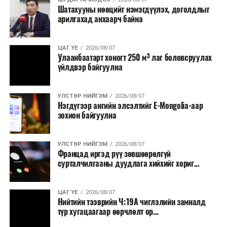
Шатахууны нөөцийг нэмэгдүүлэх, доголдлыг
болон арилжааны банкуудтай хамтран стратегийн
арилгахад анхаарч байна
бүтээгдэхүүний нөөц бүрдүүлэх, хадгалах, түгээх,
борлуулах бүх шатанд цахим төлбөрийн баримт
үйлдэж, бүртгэлийг ил тод болгох юм.
ЦАГ ҮЕ
2026/08/07
Улаанбаатарт хоногт 250 м³ лаг боловсруулах
үйлдвэр байгуулна
2026 оны намар бэлтгэж, 2027 оны хавар худалдаанд
гаргах нөөцийн махны бүрдүүлэлтэд Нийслэлийн
Засаг дарга Б.Пүрэвдагваг онцгойлон анхаарч
УЛСТӨР НИЙГЭМ
2026/08/07
Нэгдүгээр ангийн элсэлтийг E-Mongolia-аар
ажиллахыг Ерөнхий сайд үүрэг болгожээ.
зохион байгуулна
Нөөцийн махыг цахим системд бүртгэснээр мах
бэлтгэлийн явц, нөөцийн үлдэгдэл ил тод болно. Мөн
УЛСТӨР НИЙГЭМ
2026/08/07
хөнгөлөлттэй зээлийг зориулалтын бусаар ашиглах
Францад иргэд рүү зөвшөөрөлгүй
сурталчилгааны дуудлага хийхийг хориг...
явдлыг таслан зогсоох, хүртээмжийг нэмэгдүүлэх,
өрсөлдөөнийг бий болгох боломжтой гэж үзжээ.
ЦАГ ҮЕ
2026/08/07
Иргэд агуулах, үйлдвэрээс махаа шууд худалдан авах,
Нийтийн тээврийн Ч:19А чиглэлийн замналд
түр хугацаагаар өөрчлөлт ор...
малчид системээр дамжуулан бүтээгдэхүүнээ
эцсийн хэрэглэгчид борлуулах боломж бүрдэх юм.