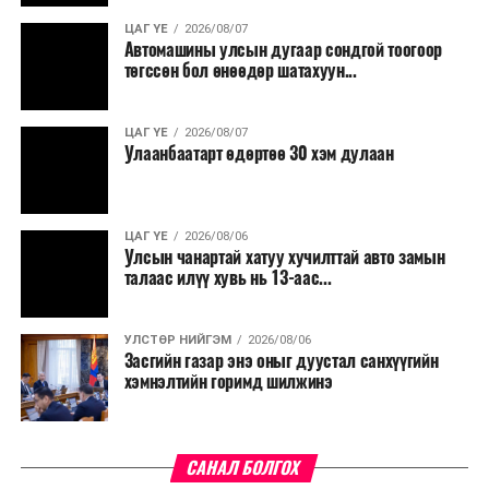
ЦАГ ҮЕ
2026/08/07
Түүнчлэн түлш, улаанбуудай, хүнсний ногооны нөөц
Автомашины улсын дугаар сондгой тоогоор
бүрдүүлэх зоорь, агуулах барих аж ахуйн нэгжүүдэд
төгссөн бол өнөөдөр шатахуун...
хөнгөлөлттэй зээл олгох, цахилгааны хөнгөлөлт
үзүүлэхийг салбарын сайд нарт үүрэг болголоо.
ЦАГ ҮЕ
2026/08/07
Улаанбаатарт өдөртөө 30 хэм дулаан
ЦАГ ҮЕ
2026/08/06
Улсын чанартай хатуу хучилттай авто замын
талаас илүү хувь нь 13-аас...
УЛСТӨР НИЙГЭМ
2026/08/06
Засгийн газар энэ оныг дуустал санхүүгийн
хэмнэлтийн горимд шилжинэ
САНАЛ БОЛГОХ