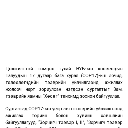
Цөлжилттэй тэмцэх тухай НҮБ-ын конвенцын
Талуудын 17 дугаар бага хурал (COP17)-ын зочид,
төлөөлөгчдийн тээврийн үйлчилгээнд ажиллах
жолооч нарт зориулсан нэгдсэн сургалтыг Зам,
тээврийн яамны “Хөсөг” танхимд зохион байгууллаа.
Сургалтад COP17-ын үеэр автотээврийн үйлчилгээнд
ажиллах төрийн болон хувийн хэвшлийн
байгууллагууд, “Зорчигч тээвэр I, II”, “Зорчигч тээвэр