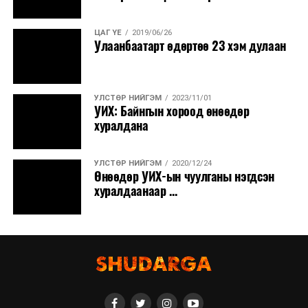
ЦАГ ҮЕ
2019/06/26
Улаанбаатарт өдөртөө 23 хэм дулаан
УЛСТӨР НИЙГЭМ
2023/11/01
УИХ: Байнгын хороод өнөөдөр
хуралдана
УЛСТӨР НИЙГЭМ
2020/12/24
Өнөөдөр УИХ-ын чуулганы нэгдсэн
хуралдаанаар ...