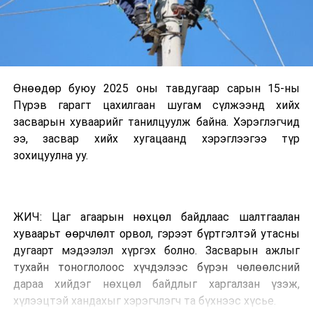
Өнөөдөр буюу 2025 оны тавдугаар сарын 15-ны
Пүрэв гарагт цахилгаан шугам сүлжээнд хийх
засварын хуваарийг танилцуулж байна. Хэрэглэгчид
ээ, засвар хийх хугацаанд хэрэглээгээ түр
зохицуулна уу.
ЖИЧ: Цаг агаарын нөхцөл байдлаас шалтгаалан
хуваарьт өөрчлөлт орвол, гэрээт бүртгэлтэй утасны
дугаарт мэдээлэл хүргэх болно. Засварын ажлыг
тухайн тоноглолоос хүчдэлээс бүрэн чөлөөлсний
дараа хийдэг нөхцөл байдлыг харгалзан үзэж,
хүлээцтэй хандахыг хэрэгчлэгч та бүхнээс хүсье.