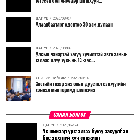
төгссөн бол өнөөдөр шатахуун...
ЦАГ ҮЕ
2026/08/07
Улаанбаатарт өдөртөө 30 хэм дулаан
ЦАГ ҮЕ
2026/08/06
Улсын чанартай хатуу хучилттай авто замын
талаас илүү хувь нь 13-аас...
УЛСТӨР НИЙГЭМ
2026/08/06
Засгийн газар энэ оныг дуустал санхүүгийн
хэмнэлтийн горимд шилжинэ
САНАЛ БОЛГОХ
ЦАГ ҮЕ
2023/04/24
Үс шинээр үргээлгэх буюу засуулбал
бие эрхтний хүч сайжирн