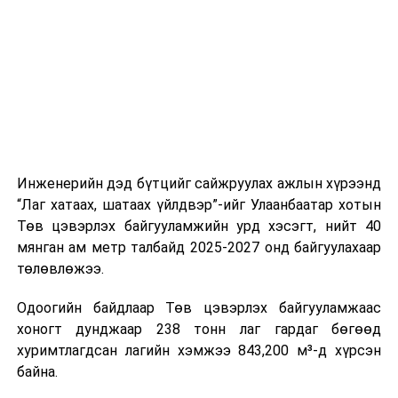
шат, маршрут, хөдөлгөөний зохион байгуулалт,
цагийн менежмент, мэдээлэл дамжуулах журам,
холбогдох байгууллагуудын уялдаа холбоо, аюулгүй
ажиллагааны чиглэлээр жолооч нарыг сургалт, арга
зүйгээр хангаж байна.
Мөн зам тээврийн осол, саатал болон бусад эрсдэл,
онцгой нөхцөл үүссэн үед авах арга хэмжээ, ачаалал
ихтэй нөхцөлд тайван, зөв, шуурхай шийдвэр гаргах,
Инженерийн дэд бүтцийг сайжруулах ажлын хүрээнд
өдөр тутмын ажлын бэлэн байдлыг хангах зэрэг
“Лаг хатаах, шатаах үйлдвэр”-ийг Улаанбаатар хотын
практик ур чадварыг сургалтын хөтөлбөрт тусгажээ.
Төв цэвэрлэх байгууламжийн урд хэсэгт, нийт 40
мянган ам метр талбайд 2025-2027 онд байгуулахаар
Сургалтыг танилцуулах лекц, асуулт-хариулт,
төлөвлөжээ.
жишээнд суурилсан сургалт, багаар ажиллах дасгал,
маршрут болон тээвэрлэлтийн урсгалын зураглалтай
Одоогийн байдлаар Төв цэвэрлэх байгууламжаас
танилцах, онцгой нөхцөлд ажиллах дадлага зэрэг
хоногт дунджаар 238 тонн лаг гардаг бөгөөд
онол, практик хосолсон хэлбэрээр зохион байгуулж
хуримтлагдсан лагийн хэмжээ 843,200 м³-д хүрсэн
байна.
байна.
Сургалтын үеэр COP17 олон улсын бага хурлыг