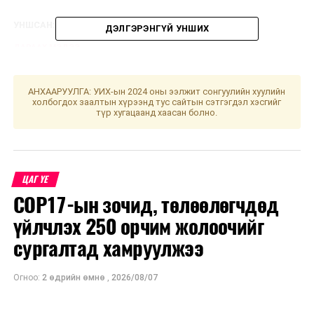
УНШСАН:
1083
ДЭЛГЭРЭНГҮЙ УНШИХ
ДАРААХ МЭДЭЭ
УИХ: Өнөөдөр чуулганы нэгдсэн хуралдаанаар...
ӨМНӨХ МЭДЭЭ
АНХААРУУЛГА: УИХ-ын 2024 оны ээлжит сонгуулийн хуулийн
Улаанбаатарт өдөртөө 11 хэм дулаан
холбогдох заалтын хүрээнд тус сайтын сэтгэгдэл хэсгийг
түр хугацаанд хаасан болно.
ЦАГ ҮЕ
COP17-ын зочид, төлөөлөгчдөд
үйлчлэх 250 орчим жолоочийг
сургалтад хамруулжээ
Огноо:
2 өдрийн өмнө
,
2026/08/07