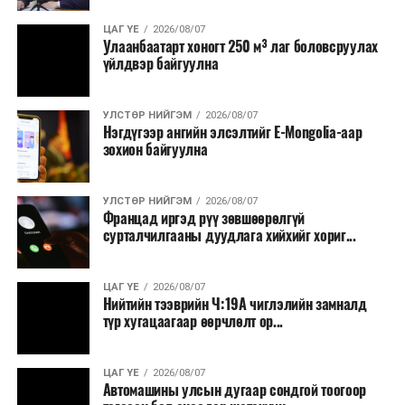
ЦАГ ҮЕ
2026/08/07
Улаанбаатарт хоногт 250 м³ лаг боловсруулах
үйлдвэр байгуулна
УЛСТӨР НИЙГЭМ
2026/08/07
Нэгдүгээр ангийн элсэлтийг E-Mongolia-аар
зохион байгуулна
УЛСТӨР НИЙГЭМ
2026/08/07
Францад иргэд рүү зөвшөөрөлгүй
сурталчилгааны дуудлага хийхийг хориг...
ЦАГ ҮЕ
2026/08/07
Нийтийн тээврийн Ч:19А чиглэлийн замналд
түр хугацаагаар өөрчлөлт ор...
ЦАГ ҮЕ
2026/08/07
Автомашины улсын дугаар сондгой тоогоор