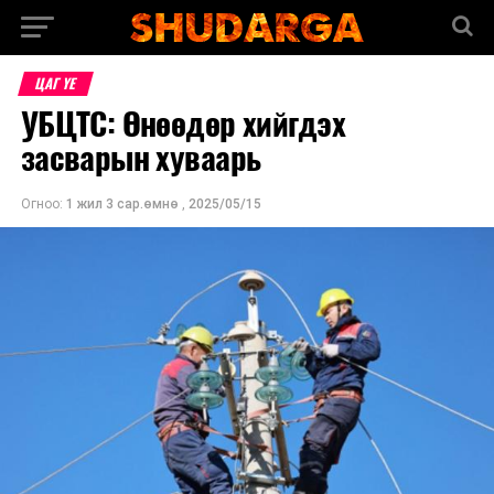
ЦАГ ҮЕ
УБЦТС: Өнөөдөр хийгдэх
засварын хуваарь
Огноо:
1 жил 3 сар.өмнө
,
2025/05/15