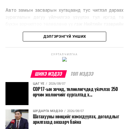
эрчим хүч үйлдвэрлэдэг.
Авто замын засварын хугацаанд тус чиглэл дараах
Ийнхүү лаг хатаах, шатаах технологийг лагийн
зураглалын дагуу үйлчилгээ үзүүлэх тул иргэд та
эзлэхүүнийг бууруулахын зэрэгцээ эрчим хүч
бүхэн зорчилтоо төлөвлөнө үү
гэж Нийтийн тээврийн
үйлдвэрлэх, нөөцийг дахин ашиглах чиглэлээр олон
бодлогын газраас мэдээллээ.
улсад өргөн ашиглаж байна.
ДЭЛГЭРЭНГҮЙ УНШИХ
СУРТАЛЧИЛГАА
ШИНЭ МЭДЭЭ
ТОП МЭДЭЭ
ЦАГ ҮЕ
2026/08/07
COP17-ын зочид, төлөөлөгчдөд үйлчлэх 250
орчим жолоочийг сургалтад х...
ШУДАРГА МЭДЭЭ
2026/08/07
Шатахууны нөөцийг нэмэгдүүлэх, доголдлыг
арилгахад анхаарч байна