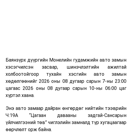
байгууламжаас гардаг лагийг байгаль орчинд аюулгүй
мэдээллээ.
аргаар боловсруулж, эзлэхүүнийг эрс бууруулах
зориулалттай. Лагийг өндөр температурт шатааснаар
эзлэхүүн нь 90 хүртэл хувиар буурч, бактери, вирус
болон бусад өвчин үүсгэгч бичил биетнийг устгах
боломжтой.
Түүнчлэн шаталтын явцад үүсэх дулааныг цахилгаан
болон дулааны эрчим хүч үйлдвэрлэхэд ашиглаж
Баянзүрх дүүргийн Монелийн гудамжийн авто замын
болдог. Зарим технологийн хувьд шаталтын дараа
хэсэгчилсэн засвар, шинэчлэлтийн ажилтай
үлдэх үнснээс фосфор зэрэг ашигт эрдсийг сэргээн
холбоотойгоор тухайн хэсгийн авто замын
авах боломжтой аж.
хөдөлгөөнийг 2026 оны 08 дугаар сарын 7-ны 23:00
цагаас 2026 оны 08 дугаар сарын 10-ны 06:00 цаг
Япон, Герман, Швейцар, Нидерланд, Өмнөд Солонгос
хүртэл хаана.
зэрэг улс лаг хатаах, шатаах технологийг ашиглаж
байна. Тухайлбал, Германд лаг шатаах үйлдвэрээс
Энэ авто замаар дайран өнгөрдөг нийтийн тээврийн
гарсан үнснээс фосфор сэргээн авах технологи
Ч:19А “Цагаан давааны задгай-Сансарын
ашигладаг бол Нидерландад төвлөрсөн лаг
үйлчилгээний төв” чиглэлийн замналд түр хугацаагаар
боловсруулах үйлдвэрүүдээр дулаан, цахилгаан
өөрчлөлт орж байна.