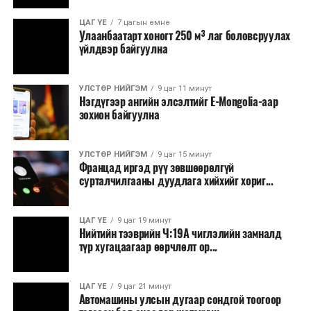
ЦАГ ҮЕ
7 цагын өмнө
Улаанбаатарт хоногт 250 м³ лаг боловсруулах
үйлдвэр байгуулна
УЛСТӨР НИЙГЭМ
9 цаг 11 минут
Нэгдүгээр ангийн элсэлтийг E-Mongolia-аар
зохион байгуулна
УЛСТӨР НИЙГЭМ
9 цаг 15 минут
Францад иргэд рүү зөвшөөрөлгүй
сурталчилгааны дуудлага хийхийг хориг...
ЦАГ ҮЕ
9 цаг 19 минут
Нийтийн тээврийн Ч:19А чиглэлийн замналд
түр хугацаагаар өөрчлөлт ор...
ЦАГ ҮЕ
9 цаг 21 минут
Автомашины улсын дугаар сондгой тоогоор