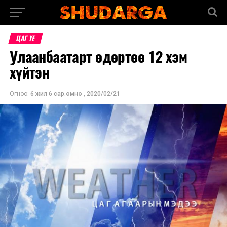
ЦАГ ҮЕ
Улаанбаатарт өдөртөө 12 хэм
хүйтэн
Огноо:
6 жил 6 сар.өмнө
,
2020/02/21