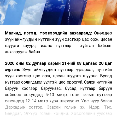
Малчид, иргэд, тээвэрчдийн анхааралд:
Өнөөдөр
зүүн аймгуудын нутгийн зүүн хэсгээр цас орж, цасан
шуурга шуурч, ихэнх нутгаар хүйтэн байхыг
анхааруулж байна.
2020 оны 02 дугаар сарын 21-ний 08 цагаас 20 цаг
хүртэл:
Зүүн аймгуудын нутгаар үүлэрхэг, нутгийн
зүүн хэсгээр цас орж, цасан шуурга шуурна. Бусад
нутгаар солигдмол үүлтэй, цас орохгүй. Салхи нутгийн
баруун хэсгээр баруунаас, бусад нутгаар баруун
хойноос секундэд 5-10 метр, говь талын нутгаар
секундэд 12-14 метр хүрч ширүүснэ. Увс нуур болон
Дархадын хотгор, Завхан голын эх, Идэр, Тэс,
Байдраг, Эг-Үүр голын хөндий, Хөвсгөлийн уулсаар