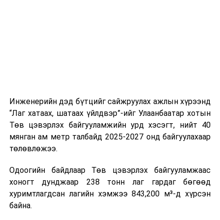
шат, маршрут, хөдөлгөөний зохион байгуулалт,
цагийн менежмент, мэдээлэл дамжуулах журам,
холбогдох байгууллагуудын уялдаа холбоо, аюулгүй
ажиллагааны чиглэлээр жолооч нарыг сургалт, арга
зүйгээр хангаж байна.
Мөн зам тээврийн осол, саатал болон бусад эрсдэл,
онцгой нөхцөл үүссэн үед авах арга хэмжээ, ачаалал
ихтэй нөхцөлд тайван, зөв, шуурхай шийдвэр гаргах,
Инженерийн дэд бүтцийг сайжруулах ажлын хүрээнд
өдөр тутмын ажлын бэлэн байдлыг хангах зэрэг
“Лаг хатаах, шатаах үйлдвэр”-ийг Улаанбаатар хотын
практик ур чадварыг сургалтын хөтөлбөрт тусгажээ.
Төв цэвэрлэх байгууламжийн урд хэсэгт, нийт 40
мянган ам метр талбайд 2025-2027 онд байгуулахаар
Сургалтыг танилцуулах лекц, асуулт-хариулт,
төлөвлөжээ.
жишээнд суурилсан сургалт, багаар ажиллах дасгал,
маршрут болон тээвэрлэлтийн урсгалын зураглалтай
Одоогийн байдлаар Төв цэвэрлэх байгууламжаас
танилцах, онцгой нөхцөлд ажиллах дадлага зэрэг
хоногт дунджаар 238 тонн лаг гардаг бөгөөд
онол, практик хосолсон хэлбэрээр зохион байгуулж
хуримтлагдсан лагийн хэмжээ 843,200 м³-д хүрсэн
байна.
байна.
Сургалтын үеэр COP17 олон улсын бага хурлыг