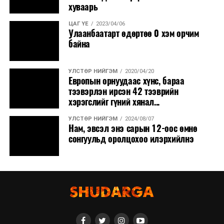
хуваарь
ЦАГ ҮЕ
2023/04/06
Улаанбаатарт өдөртөө 0 хэм орчим
байна
УЛСТӨР НИЙГЭМ
2020/04/20
Европын орнуудаас хүнс, бараа
тээвэрлэн ирсэн 42 тээврийн
хэрэгслийг гүний хянал...
УЛСТӨР НИЙГЭМ
2024/08/07
Нам, эвсэл энэ сарын 12-оос өмнө
сонгуульд оролцохоо илэрхийлнэ