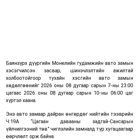
байгууламжаас гардаг лагийг байгаль орчинд аюулгүй
мэдээллээ.
аргаар боловсруулж, эзлэхүүнийг эрс бууруулах
зориулалттай. Лагийг өндөр температурт шатааснаар
эзлэхүүн нь 90 хүртэл хувиар буурч, бактери, вирус
болон бусад өвчин үүсгэгч бичил биетнийг устгах
боломжтой.
Түүнчлэн шаталтын явцад үүсэх дулааныг цахилгаан
болон дулааны эрчим хүч үйлдвэрлэхэд ашиглаж
Баянзүрх дүүргийн Монелийн гудамжийн авто замын
болдог. Зарим технологийн хувьд шаталтын дараа
хэсэгчилсэн засвар, шинэчлэлтийн ажилтай
үлдэх үнснээс фосфор зэрэг ашигт эрдсийг сэргээн
холбоотойгоор тухайн хэсгийн авто замын
авах боломжтой аж.
хөдөлгөөнийг 2026 оны 08 дугаар сарын 7-ны 23:00
цагаас 2026 оны 08 дугаар сарын 10-ны 06:00 цаг
Япон, Герман, Швейцар, Нидерланд, Өмнөд Солонгос
хүртэл хаана.
зэрэг улс лаг хатаах, шатаах технологийг ашиглаж
байна. Тухайлбал, Германд лаг шатаах үйлдвэрээс
Энэ авто замаар дайран өнгөрдөг нийтийн тээврийн
гарсан үнснээс фосфор сэргээн авах технологи
Ч:19А “Цагаан давааны задгай-Сансарын
ашигладаг бол Нидерландад төвлөрсөн лаг
үйлчилгээний төв” чиглэлийн замналд түр хугацаагаар
боловсруулах үйлдвэрүүдээр дулаан, цахилгаан
өөрчлөлт орж байна.