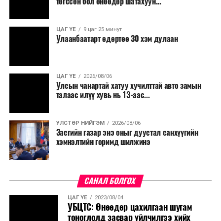
төгссөн бол өнөөдөр шатахуун...
ЦАГ ҮЕ
9 цаг 25 минут
Улаанбаатарт өдөртөө 30 хэм дулаан
ЦАГ ҮЕ
2026/08/06
Улсын чанартай хатуу хучилттай авто замын
талаас илүү хувь нь 13-аас...
УЛСТӨР НИЙГЭМ
2026/08/06
Засгийн газар энэ оныг дуустал санхүүгийн
хэмнэлтийн горимд шилжинэ
САНАЛ БОЛГОХ
ЦАГ ҮЕ
2023/08/04
УБЦТС: Өнөөдөр цахилгаан шугам
тоноглолд засвар үйлчилгээ хийх