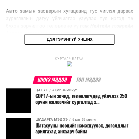
эрчим хүч үйлдвэрлэдэг.
Авто замын засварын хугацаанд тус чиглэл дараах
Ийнхүү лаг хатаах, шатаах технологийг лагийн
зураглалын дагуу үйлчилгээ үзүүлэх тул иргэд та
эзлэхүүнийг бууруулахын зэрэгцээ эрчим хүч
бүхэн зорчилтоо төлөвлөнө үү
гэж Нийтийн тээврийн
үйлдвэрлэх, нөөцийг дахин ашиглах чиглэлээр олон
бодлогын газраас мэдээллээ.
улсад өргөн ашиглаж байна.
ДЭЛГЭРЭНГҮЙ УНШИХ
СУРТАЛЧИЛГАА
ШИНЭ МЭДЭЭ
ТОП МЭДЭЭ
ЦАГ ҮЕ
4 цаг 34 минут
COP17-ын зочид, төлөөлөгчдөд үйлчлэх 250
орчим жолоочийг сургалтад х...
ШУДАРГА МЭДЭЭ
6 цаг 58 минут
Шатахууны нөөцийг нэмэгдүүлэх, доголдлыг
арилгахад анхаарч байна