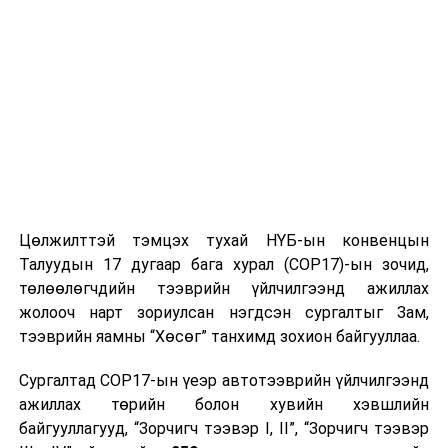
Цөлжилттэй тэмцэх тухай НҮБ-ын конвенцын
Талуудын 17 дугаар бага хурал (COP17)-ын зочид,
төлөөлөгчдийн тээврийн үйлчилгээнд ажиллах
жолооч нарт зориулсан нэгдсэн сургалтыг Зам,
тээврийн яамны “Хөсөг” танхимд зохион байгууллаа.
Сургалтад COP17-ын үеэр автотээврийн үйлчилгээнд
ажиллах төрийн болон хувийн хэвшлийн
байгууллагууд, “Зорчигч тээвэр I, II”, “Зорчигч тээвэр