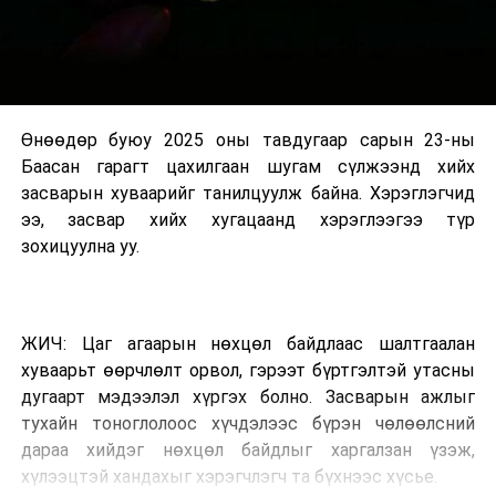
Өнөөдөр буюу 2025 оны тавдугаар сарын 23-ны
Баасан гарагт цахилгаан шугам сүлжээнд хийх
засварын хуваарийг танилцуулж байна. Хэрэглэгчид
ээ, засвар хийх хугацаанд хэрэглээгээ түр
зохицуулна уу.
ЖИЧ: Цаг агаарын нөхцөл байдлаас шалтгаалан
хуваарьт өөрчлөлт орвол, гэрээт бүртгэлтэй утасны
дугаарт мэдээлэл хүргэх болно. Засварын ажлыг
тухайн тоноглолоос хүчдэлээс бүрэн чөлөөлсний
дараа хийдэг нөхцөл байдлыг харгалзан үзэж,
хүлээцтэй хандахыг хэрэгчлэгч та бүхнээс хүсье.