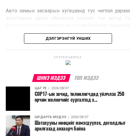
эрчим хүч үйлдвэрлэдэг.
Авто замын засварын хугацаанд тус чиглэл дараах
Ийнхүү лаг хатаах, шатаах технологийг лагийн
зураглалын дагуу үйлчилгээ үзүүлэх тул иргэд та
эзлэхүүнийг бууруулахын зэрэгцээ эрчим хүч
бүхэн зорчилтоо төлөвлөнө үү
гэж Нийтийн тээврийн
үйлдвэрлэх, нөөцийг дахин ашиглах чиглэлээр олон
бодлогын газраас мэдээллээ.
улсад өргөн ашиглаж байна.
ДЭЛГЭРЭНГҮЙ УНШИХ
СУРТАЛЧИЛГАА
ШИНЭ МЭДЭЭ
ТОП МЭДЭЭ
ЦАГ ҮЕ
2026/08/07
COP17-ын зочид, төлөөлөгчдөд үйлчлэх 250
орчим жолоочийг сургалтад х...
ШУДАРГА МЭДЭЭ
2026/08/07
Шатахууны нөөцийг нэмэгдүүлэх, доголдлыг
арилгахад анхаарч байна