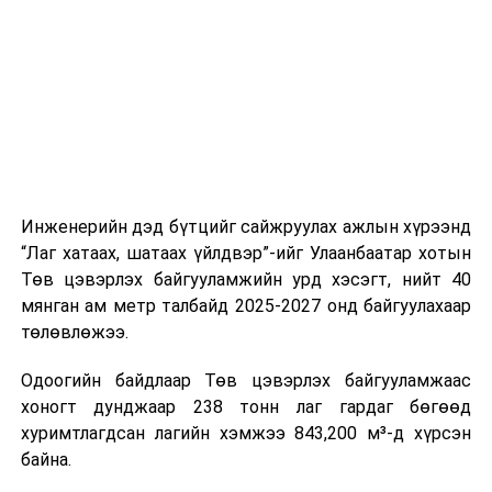
шат, маршрут, хөдөлгөөний зохион байгуулалт,
цагийн менежмент, мэдээлэл дамжуулах журам,
холбогдох байгууллагуудын уялдаа холбоо, аюулгүй
ажиллагааны чиглэлээр жолооч нарыг сургалт, арга
зүйгээр хангаж байна.
Мөн зам тээврийн осол, саатал болон бусад эрсдэл,
онцгой нөхцөл үүссэн үед авах арга хэмжээ, ачаалал
ихтэй нөхцөлд тайван, зөв, шуурхай шийдвэр гаргах,
Инженерийн дэд бүтцийг сайжруулах ажлын хүрээнд
өдөр тутмын ажлын бэлэн байдлыг хангах зэрэг
“Лаг хатаах, шатаах үйлдвэр”-ийг Улаанбаатар хотын
практик ур чадварыг сургалтын хөтөлбөрт тусгажээ.
Төв цэвэрлэх байгууламжийн урд хэсэгт, нийт 40
мянган ам метр талбайд 2025-2027 онд байгуулахаар
Сургалтыг танилцуулах лекц, асуулт-хариулт,
төлөвлөжээ.
жишээнд суурилсан сургалт, багаар ажиллах дасгал,
маршрут болон тээвэрлэлтийн урсгалын зураглалтай
Одоогийн байдлаар Төв цэвэрлэх байгууламжаас
танилцах, онцгой нөхцөлд ажиллах дадлага зэрэг
хоногт дунджаар 238 тонн лаг гардаг бөгөөд
онол, практик хосолсон хэлбэрээр зохион байгуулж
хуримтлагдсан лагийн хэмжээ 843,200 м³-д хүрсэн
байна.
байна.
Сургалтын үеэр COP17 олон улсын бага хурлыг