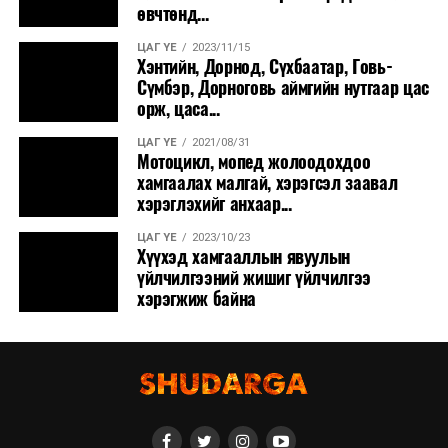
өвчтөнд...
ЦАГ ҮЕ
2023/11/15
Хэнтийн, Дорнод, Сүхбаатар, Говь-
Сүмбэр, Дорноговь аймгийн нутгаар цас
орж, цаса...
ЦАГ ҮЕ
2021/08/31
Мотоцикл, мопед жолоодохдоо
хамгаалах малгай, хэрэгсэл заавал
хэрэглэхийг анхаар...
ЦАГ ҮЕ
2023/10/23
Хүүхэд хамгааллын явуулын
үйлчилгээний жишиг үйлчилгээ
хэрэгжиж байна