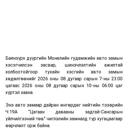
байгууламжаас гардаг лагийг байгаль орчинд аюулгүй
мэдээллээ.
аргаар боловсруулж, эзлэхүүнийг эрс бууруулах
зориулалттай. Лагийг өндөр температурт шатааснаар
эзлэхүүн нь 90 хүртэл хувиар буурч, бактери, вирус
болон бусад өвчин үүсгэгч бичил биетнийг устгах
боломжтой.
Түүнчлэн шаталтын явцад үүсэх дулааныг цахилгаан
болон дулааны эрчим хүч үйлдвэрлэхэд ашиглаж
Баянзүрх дүүргийн Монелийн гудамжийн авто замын
болдог. Зарим технологийн хувьд шаталтын дараа
хэсэгчилсэн засвар, шинэчлэлтийн ажилтай
үлдэх үнснээс фосфор зэрэг ашигт эрдсийг сэргээн
холбоотойгоор тухайн хэсгийн авто замын
авах боломжтой аж.
хөдөлгөөнийг 2026 оны 08 дугаар сарын 7-ны 23:00
цагаас 2026 оны 08 дугаар сарын 10-ны 06:00 цаг
Япон, Герман, Швейцар, Нидерланд, Өмнөд Солонгос
хүртэл хаана.
зэрэг улс лаг хатаах, шатаах технологийг ашиглаж
байна. Тухайлбал, Германд лаг шатаах үйлдвэрээс
Энэ авто замаар дайран өнгөрдөг нийтийн тээврийн
гарсан үнснээс фосфор сэргээн авах технологи
Ч:19А “Цагаан давааны задгай-Сансарын
ашигладаг бол Нидерландад төвлөрсөн лаг
үйлчилгээний төв” чиглэлийн замналд түр хугацаагаар
боловсруулах үйлдвэрүүдээр дулаан, цахилгаан
өөрчлөлт орж байна.