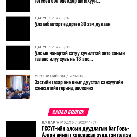
төгссөн бол өнөөдөр шатахуун...
ЦАГ ҮЕ
2026/08/07
Улаанбаатарт өдөртөө 30 хэм дулаан
ЦАГ ҮЕ
2026/08/06
Улсын чанартай хатуу хучилттай авто замын
талаас илүү хувь нь 13-аас...
УЛСТӨР НИЙГЭМ
2026/08/06
Засгийн газар энэ оныг дуустал санхүүгийн
хэмнэлтийн горимд шилжинэ
САНАЛ БОЛГОХ
ШУДАРГА МЭДЭЭ
2023/11/09
ГССҮТ-ийн алсын дуудлагын баг Говь-
Алтай аймагт хавсарсан хүнд гэмтэлтэй