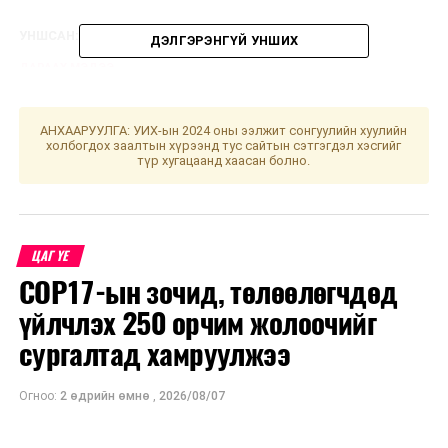
УНШСАН:
1125
ДЭЛГЭРЭНГҮЙ УНШИХ
ДАРААХ МЭДЭЭ
УИХ: Өнөөдөр чуулганы нэгдсэн хуралдаанаар...
ӨМНӨХ МЭДЭЭ
АНХААРУУЛГА: УИХ-ын 2024 оны ээлжит сонгуулийн хуулийн
Улаанбаатарт өдөртөө 24 хэм дулаан
холбогдох заалтын хүрээнд тус сайтын сэтгэгдэл хэсгийг
түр хугацаанд хаасан болно.
ЦАГ ҮЕ
COP17-ын зочид, төлөөлөгчдөд
үйлчлэх 250 орчим жолоочийг
сургалтад хамруулжээ
Огноо:
2 өдрийн өмнө
,
2026/08/07