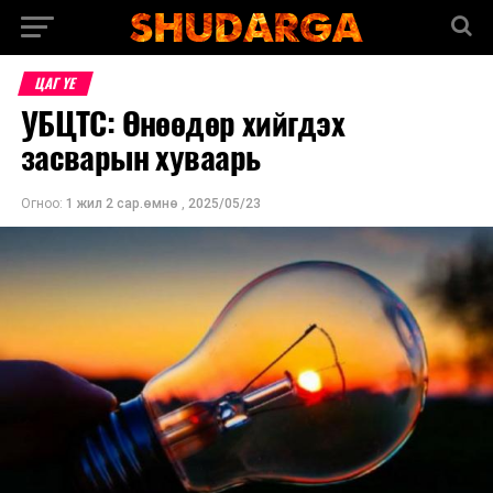
ЦАГ ҮЕ
УБЦТС: Өнөөдөр хийгдэх
засварын хуваарь
Огноо:
1 жил 2 сар.өмнө
,
2025/05/23