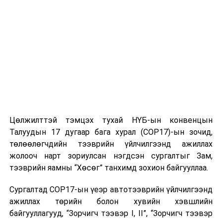
Олон улсын эрдэмтдийн хурлын сонгогдсон
илтгэлүүдийг Springer Nature хэвлэлийн газрын
Scopus бүртгэл бүхий хурлын эмхэтгэл болгон хэвлэх
ажээ.
Цөлжилттэй тэмцэх тухай НҮБ-ын конвенцын
Талуудын 17 дугаар бага хурал (COP17)-ын зочид,
Хурлын хөтөлбөр мэдээллийг
http://icase.mn/program-
төлөөлөгчдийн тээврийн үйлчилгээнд ажиллах
25
хүлээн авна уу. ICASE 2025 хурал нь 2025 оны
жолооч нарт зориулсан нэгдсэн сургалтыг Зам,
зургаадугаар сарын 09-нөөс 10-нд Улаанбаатар
тээврийн яамны “Хөсөг” танхимд зохион байгууллаа.
галерейн 3 давхарт болно. Хуралдааны талаарх
мэдээллийг 99737368 тоот утсаар авах боломжтой
Сургалтад COP17-ын үеэр автотээврийн үйлчилгээнд
юм байна.
ажиллах төрийн болон хувийн хэвшлийн
байгууллагууд, “Зорчигч тээвэр I, II”, “Зорчигч тээвэр