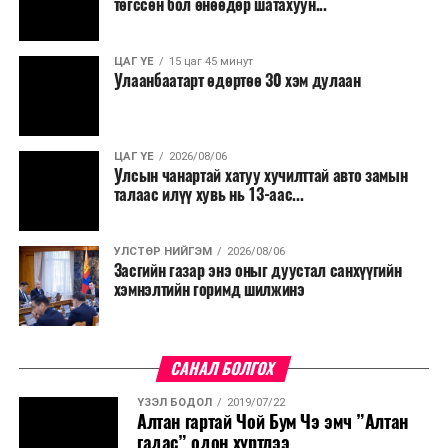
төгссөн бол өнөөдөр шатахуун...
ЦАГ ҮЕ
15 цаг 45 минут
Улаанбаатарт өдөртөө 30 хэм дулаан
ЦАГ ҮЕ
2026/08/06
Улсын чанартай хатуу хучилттай авто замын
талаас илүү хувь нь 13-аас...
УЛСТӨР НИЙГЭМ
2026/08/06
Засгийн газар энэ оныг дуустал санхүүгийн
хэмнэлтийн горимд шилжинэ
САНАЛ БОЛГОХ
ҮЗЭЛ БОДОЛ
2019/07/22
Алтан гартай Чой Бум Чэ эмч ”Алтан
гадас” одон хүртлээ