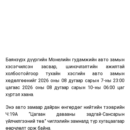
байгууламжаас гардаг лагийг байгаль орчинд аюулгүй
мэдээллээ.
аргаар боловсруулж, эзлэхүүнийг эрс бууруулах
зориулалттай. Лагийг өндөр температурт шатааснаар
эзлэхүүн нь 90 хүртэл хувиар буурч, бактери, вирус
болон бусад өвчин үүсгэгч бичил биетнийг устгах
боломжтой.
Түүнчлэн шаталтын явцад үүсэх дулааныг цахилгаан
болон дулааны эрчим хүч үйлдвэрлэхэд ашиглаж
Баянзүрх дүүргийн Монелийн гудамжийн авто замын
болдог. Зарим технологийн хувьд шаталтын дараа
хэсэгчилсэн засвар, шинэчлэлтийн ажилтай
үлдэх үнснээс фосфор зэрэг ашигт эрдсийг сэргээн
холбоотойгоор тухайн хэсгийн авто замын
авах боломжтой аж.
хөдөлгөөнийг 2026 оны 08 дугаар сарын 7-ны 23:00
цагаас 2026 оны 08 дугаар сарын 10-ны 06:00 цаг
Япон, Герман, Швейцар, Нидерланд, Өмнөд Солонгос
хүртэл хаана.
зэрэг улс лаг хатаах, шатаах технологийг ашиглаж
байна. Тухайлбал, Германд лаг шатаах үйлдвэрээс
Энэ авто замаар дайран өнгөрдөг нийтийн тээврийн
гарсан үнснээс фосфор сэргээн авах технологи
Ч:19А “Цагаан давааны задгай-Сансарын
ашигладаг бол Нидерландад төвлөрсөн лаг
үйлчилгээний төв” чиглэлийн замналд түр хугацаагаар
боловсруулах үйлдвэрүүдээр дулаан, цахилгаан
өөрчлөлт орж байна.