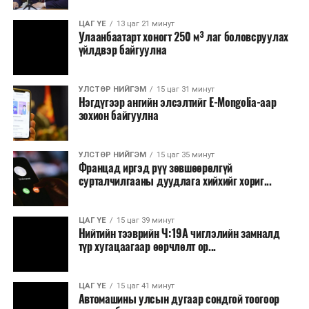
ЦАГ ҮЕ
13 цаг 21 минут
Улаанбаатарт хоногт 250 м³ лаг боловсруулах
үйлдвэр байгуулна
УЛСТӨР НИЙГЭМ
15 цаг 31 минут
Нэгдүгээр ангийн элсэлтийг E-Mongolia-аар
зохион байгуулна
УЛСТӨР НИЙГЭМ
15 цаг 35 минут
Францад иргэд рүү зөвшөөрөлгүй
сурталчилгааны дуудлага хийхийг хориг...
ЦАГ ҮЕ
15 цаг 39 минут
Нийтийн тээврийн Ч:19А чиглэлийн замналд
түр хугацаагаар өөрчлөлт ор...
ЦАГ ҮЕ
15 цаг 41 минут
Автомашины улсын дугаар сондгой тоогоор