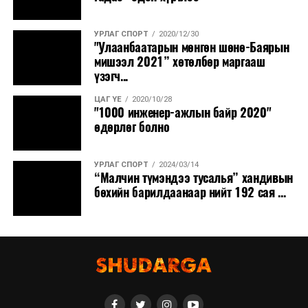
УРЛАГ СПОРТ
2020/12/30
"Улаанбаатарын мөнгөн шөнө-Баярын
мишээл 2021” хөтөлбөр маргааш
үзэгч...
ЦАГ ҮЕ
2020/10/28
"1000 инженер-ажлын байр 2020"
өдөрлөг болно
УРЛАГ СПОРТ
2024/03/14
“Малчин түмэндээ тусалья” хандивын
бөхийн барилдаанаар нийт 192 сая ...