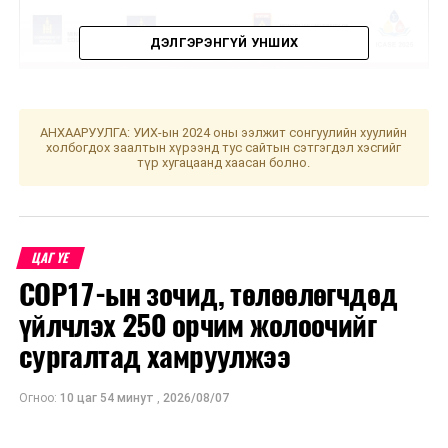
ДЭЛГЭРЭНГҮЙ УНШИХ
АНХААРУУЛГА: УИХ-ын 2024 оны ээлжит сонгуулийн хуулийн
холбогдох заалтын хүрээнд тус сайтын сэтгэгдэл хэсгийг
түр хугацаанд хаасан болно.
ЦАГ ҮЕ
COP17-ын зочид, төлөөлөгчдөд
үйлчлэх 250 орчим жолоочийг
сургалтад хамруулжээ
Огноо:
10 цаг 54 минут
,
2026/08/07