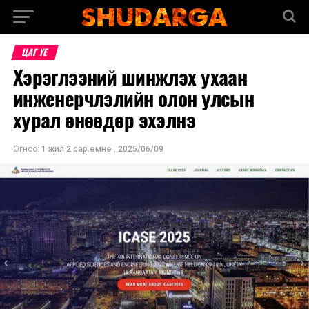
ЦАГ ҮЕ
Хэрэглээний шинжлэх ухаан
инженерчлэлийн олон улсын
хурал өнөөдөр эхэлнэ
Огноо:
1 жил 2 сар.өмнө
,
2025/06/09