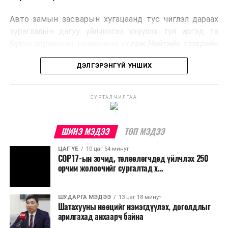
эрчим хүч үйлдвэрлэдэг.
Авто замын засварын хугацаанд тус чиглэл дараах
Ийнхүү лаг хатаах, шатаах технологийг лагийн
зураглалын дагуу үйлчилгээ үзүүлэх тул иргэд та
эзлэхүүнийг бууруулахын зэрэгцээ эрчим хүч
бүхэн зорчилтоо төлөвлөнө үү
гэж Нийтийн тээврийн
үйлдвэрлэх, нөөцийг дахин ашиглах чиглэлээр олон
бодлогын газраас мэдээллээ.
улсад өргөн ашиглаж байна.
ДЭЛГЭРЭНГҮЙ УНШИХ
СУРТАЛЧИЛГАА
ШИНЭ МЭДЭЭ
ТОП МЭДЭЭ
ЦАГ ҮЕ
10 цаг 54 минут
COP17-ын зочид, төлөөлөгчдөд үйлчлэх 250
орчим жолоочийг сургалтад х...
ШУДАРГА МЭДЭЭ
13 цаг 18 минут
Шатахууны нөөцийг нэмэгдүүлэх, доголдлыг
арилгахад анхаарч байна