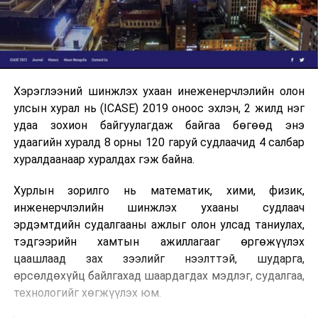
Хэрэглээний шинжлэх ухаан инеженерчлэлийн олон
улсын хурал нь (ICASE) 2019 оноос эхлэн, 2 жилд нэг
удаа зохион байгуулагдаж байгаа бөгөөд энэ
удаагийн хуралд 8 орны 120 гаруй судлаачид 4 салбар
хуралдаанаар хуралдах гэж байна.
Хурлын зорилго нь математик, хими, физик,
инженерчлэлийн шинжлэх ухааны судлаач
эрдэмтдийн судалгааны ажлыг олон улсад таниулах,
тэдгээрийн хамтын ажиллагааг өргөжүүлэх
цаашлаад зах зээлийг нээлттэй, шударга,
өрсөлдөхүйц байлгахад шаардагдах мэдлэг, судалгаа,
технологийг хөгжүүлэх юм.