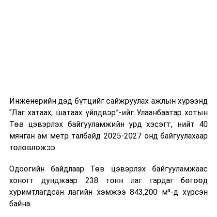
шат, маршрут, хөдөлгөөний зохион байгуулалт,
цагийн менежмент, мэдээлэл дамжуулах журам,
холбогдох байгууллагуудын уялдаа холбоо, аюулгүй
ажиллагааны чиглэлээр жолооч нарыг сургалт, арга
зүйгээр хангаж байна.
Мөн зам тээврийн осол, саатал болон бусад эрсдэл,
онцгой нөхцөл үүссэн үед авах арга хэмжээ, ачаалал
ихтэй нөхцөлд тайван, зөв, шуурхай шийдвэр гаргах,
Инженерийн дэд бүтцийг сайжруулах ажлын хүрээнд
өдөр тутмын ажлын бэлэн байдлыг хангах зэрэг
“Лаг хатаах, шатаах үйлдвэр”-ийг Улаанбаатар хотын
практик ур чадварыг сургалтын хөтөлбөрт тусгажээ.
Төв цэвэрлэх байгууламжийн урд хэсэгт, нийт 40
мянган ам метр талбайд 2025-2027 онд байгуулахаар
Сургалтыг танилцуулах лекц, асуулт-хариулт,
төлөвлөжээ.
жишээнд суурилсан сургалт, багаар ажиллах дасгал,
маршрут болон тээвэрлэлтийн урсгалын зураглалтай
Одоогийн байдлаар Төв цэвэрлэх байгууламжаас
танилцах, онцгой нөхцөлд ажиллах дадлага зэрэг
хоногт дунджаар 238 тонн лаг гардаг бөгөөд
онол, практик хосолсон хэлбэрээр зохион байгуулж
хуримтлагдсан лагийн хэмжээ 843,200 м³-д хүрсэн
байна.
байна.
Сургалтын үеэр COP17 олон улсын бага хурлыг