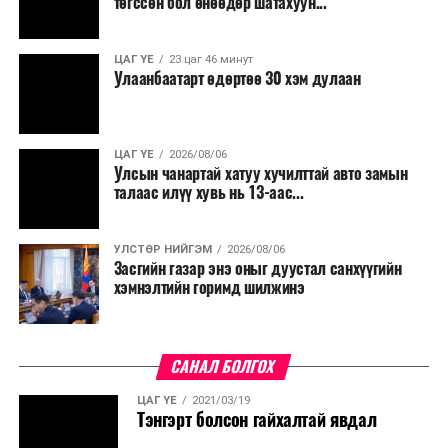
төгссөн бол өнөөдөр шатахуун...
салбар бүрдээ урсгал зардлыг 20 хувиар бууруулах,
нөхөн томилгоо хийхгүй байх, аялал, амралт, зугаалга,
ЦАГ ҮЕ
23 цаг 46 минут
хамт олны урлаг, спортын арга хэмжээг зохион
Улаанбаатарт өдөртөө 30 хэм дулаан
байгуулахгүй байх, төрийн албанд шинэ орон тоо бий
болгохгүй байх, эрчим хүчний хэрэглээг хэмнэх, хурал,
сургалтыг цахим хэлбэрт шилжүүлэх, төрийн албан
ЦАГ ҮЕ
2026/08/06
хаагчдыг зарим өдрүүдэд цахимаар ажиллуулах арга
Улсын чанартай хатуу хучилттай авто замын
хэмжээг үргэлжлүүлэхийг үүрэг болголоо.
талаас илүү хувь нь 13-аас...
Төсвийн сахилга бат сайжирч, эдийн засгийн нөхцөл
УЛСТӨР НИЙГЭМ
2026/08/06
байдал хэвийн болсон тохиолдолд эдгээр
Засгийн газар энэ оныг дуустал санхүүгийн
хязгаарлалтыг үе шаттайгаар сулруулах юм.
хэмнэлтийн горимд шилжинэ
САНАЛ БОЛГОХ
ЦАГ ҮЕ
2021/03/19
Тэнгэрт болсон гайхалтай явдал