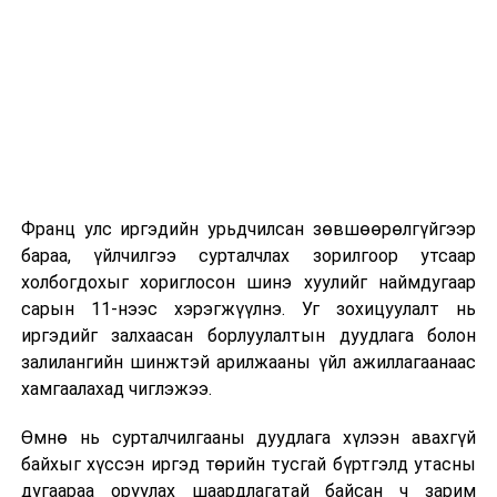
2026 оны 9 дүгээр сарын 1-нээс цахимаар
эхэлнэ.
2026 оны 9 дүгээр сарын 14-нөөс танхимаар
үргэлжилнэ.
Оюутны дотуур байр
Франц улс иргэдийн урьдчилсан зөвшөөрөлгүйгээр
2026 оны 9 дүгээр сарын 13-наас оюутнуудыг
бараа, үйлчилгээ сурталчлах зорилгоор утсаар
дотуур байранд оруулж эхэлнэ.
холбогдохыг хориглосон шинэ хуулийг наймдугаар
Сургууль, цэцэрлэгийн үйл ажиллагааны
сарын 11-нээс хэрэгжүүлнэ. Уг зохицуулалт нь
зохицуулалт
иргэдийг залхаасан борлуулалтын дуудлага болон
залилангийн шинжтэй арилжааны үйл ажиллагаанаас
2026 оны 8 дугаар сарын 17–28-ны өдрүүдэд
хамгаалахад чиглэжээ.
нийслэлийн бүх сургууль, цэцэрлэгт ажлын
Өмнө нь сурталчилгааны дуудлага хүлээн авахгүй
байранд элсэлт, бүртгэл болон бусад аливаа
байхыг хүссэн иргэд төрийн тусгай бүртгэлд утасны
арга хэмжээ зохион байгуулахгүй болно.
дугаараа оруулах шаардлагатай байсан ч зарим