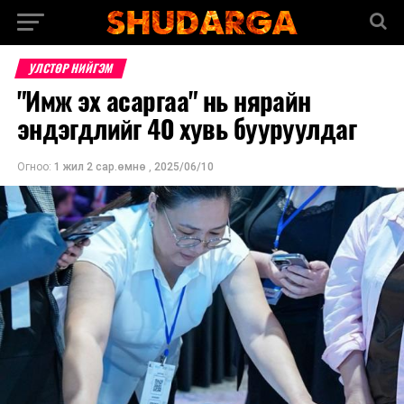
УЛСТӨР НИЙГЭМ
"Имж эх асаргаа" нь нярайн
эндэгдлийг 40 хувь бууруулдаг
Огноо:
1 жил 2 сар.өмнө
,
2025/06/10