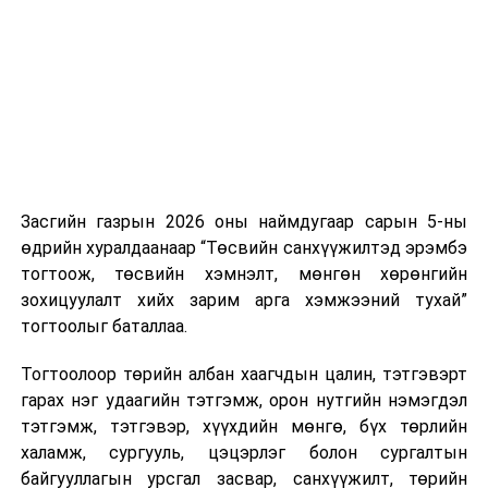
нэгжийг 375 мянга хүртэлх еврогоор торгох
боломжтой. Харин хэрэглэгч өөрөө зөвшөөрсөн,
эсвэл тухайн компанитай өмнө нь гэрээний
харилцаатай бөгөөд шинэ үйлчилгээ санал болгож
буй тохиолдолд хориг үйлчлэхгүй. Иргэд
зөвшөөрөлгүй дуудлагын талаар төрийн цахим
хуудсаар мэдээлэх боломжтой.
Засгийн газрын 2026 оны наймдугаар сарын 5-ны
Шинэ хууль Францын зах зээлд үйлчилдэг гадаадын
өдрийн хуралдаанаар “Төсвийн санхүүжилтэд эрэмбэ
дуудлагын төвүүдэд нөлөөлөхөөр байна. Тухайлбал,
тогтоож, төсвийн хэмнэлт, мөнгөн хөрөнгийн
Мароккогийн дуудлагын төвүүдийн орлогын 80 гаруй
зохицуулалт хийх зарим арга хэмжээний тухай”
хувь Францын зах зээлээс бүрддэг бөгөөд тус улсын
тогтоолыг баталлаа.
40–50 мянган ажлын байр эрсдэлд орж болзошгүйг
Мароккогийн хөдөлмөр эрхлэлтийн сайд мэдэгджээ.
Тогтоолоор төрийн албан хаагчдын цалин, тэтгэвэрт
гарах нэг удаагийн тэтгэмж, орон нутгийн нэмэгдэл
тэтгэмж, тэтгэвэр, хүүхдийн мөнгө, бүх төрлийн
халамж, сургууль, цэцэрлэг болон сургалтын
байгууллагын урсгал засвар, санхүүжилт, төрийн