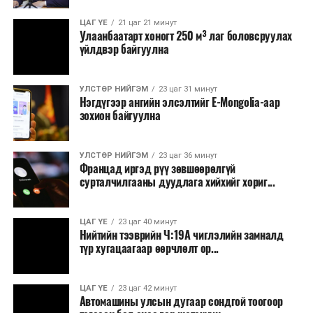
Зайлшгүй шаардлагагүй тоног төхөөрөмж,
ЦАГ ҮЕ
21 цаг 21 минут
тавилга, автомашин худалдан авах;
Улаанбаатарт хоногт 250 м³ лаг боловсруулах
үйлдвэр байгуулна
Батлан хамгаалах, хууль зүйн салбараас бусад
сургалт, дадлага;
УЛСТӨР НИЙГЭМ
23 цаг 31 минут
Хуулиар заавал мэдээлэхээс бусад кино,
Нэгдүгээр ангийн элсэлтийг E-Mongolia-аар
контент, хэвлэлийн зардал;
зохион байгуулна
Заавал олгохоос бусад тэтгэмж, урамшуулал.
УЛСТӨР НИЙГЭМ
23 цаг 36 минут
Санхүүгийн хэмнэлтийн горимыг 2026 оны
Францад иргэд рүү зөвшөөрөлгүй
арванхоёрдугаар сарын 31 хүртэл мөрдөнө. Харин
сурталчилгааны дуудлага хийхийг хориг...
эрүүл мэндийн салбар уг хэмнэлтийн горимд
хамрагдахгүй бөгөөд цэцэрлэг, сургуулийн хүүхдийн
ЦАГ ҮЕ
23 цаг 40 минут
эрт илрүүлэг, вакцинжуулалт, томуу, томуу төст
Нийтийн тээврийн Ч:19А чиглэлийн замналд
өвчний эсрэг арга хэмжээ зэрэг зайлшгүй
түр хугацаагаар өөрчлөлт ор...
шаардлагатай ажлууд төлөвлөгөөний дагуу
үргэлжилнэ гэж Ерөнхий сайд Н.Учрал онцоллоо.
ЦАГ ҮЕ
23 цаг 42 минут
Автомашины улсын дугаар сондгой тоогоор
Мөн бүх шатны төсвийн ерөнхийлөн захирагч нарт