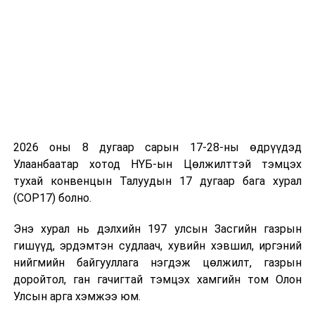
УНШСАН:
1255
ДАРААХ МЭДЭЭ
Албадан гаргах ажиллагаанд нь санаатай саад
учруулсан Шведийн Хаант Улсын иргэнийг хуяглан
хүргэлээ
ӨМНӨХ МЭДЭЭ
Даншиг наадам энэ сарын 27-29-нд болно
2026 оны 8 дугаар сарын 17-28-ны өдрүүдэд
Улаанбаатар хотод НҮБ-ын Цөлжилттэй тэмцэх
тухай конвенцын Талуудын 17 дугаар бага хурал
(COP17) болно.
Энэ хурал нь дэлхийн 197 улсын Засгийн газрын
гишүүд, эрдэмтэн судлаач, хувийн хэвшил, иргэний
нийгмийн байгууллага нэгдэж цөлжилт, газрын
доройтол, ган гачигтай тэмцэх хамгийн том Олон
Улсын арга хэмжээ юм.