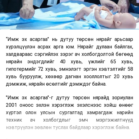
“Имж эх асаргаа” нь дутуу төрсөн нярайг арьсаар
хүрэлцүүлэн асрах арга юм. Нярайг дулаан байлгах,
халдвараас сэргийлэх зэрэг ач холбогдолтой бөгөөд
нярайн эндэгдлийг 40 хувь, үжлийг 65 хувь,
гипотермийг 72 хувь, эмнэлэгт эргэн хэвтэлтийг 58
хувь бууруулж, хөхөөр дагнан хооллолтыг 20 хувь
дэмжиж, нярайн өсөлтийг дэмждэг байна.
"Имж эх асаргаа"-г дутуу төрсөн нярайд зориулан
2001 оноос эхлэн хэрэглэж эхэлснээс хойш өнөөг
хүртэл олон улсын сургалтад хамрагдаж нарийн
техник ач холбогдлыг эмч мэргэжилтнүүд
нэвтрүүлэн зөвлөн туслах байдлаар хэрэглэж байна.