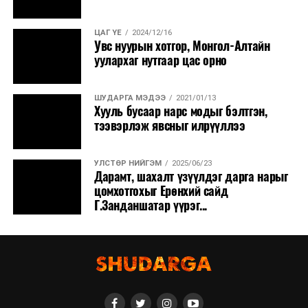
ЦАГ ҮЕ
2024/12/16
Увс нуурын хотгор, Монгол-Алтайн
уулархаг нутгаар цас орно
ШУДАРГА МЭДЭЭ
2021/01/13
Хууль бусаар нарс модыг бэлтгэн,
тээвэрлэж явсныг илрүүллээ
УЛСТӨР НИЙГЭМ
2025/06/23
Дарамт, шахалт үзүүлдэг дарга нарыг
цомхотгохыг Ерөнхий сайд
Г.Занданшатар үүрэг...