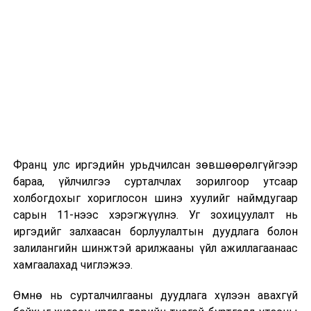
Их, дээд сургуулийн хичээл
2026 оны 9 дүгээр сарын 1-нээс цахимаар
эхэлнэ.
2026 оны 9 дүгээр сарын 14-нөөс танхимаар
үргэлжилнэ.
Оюутны дотуур байр
Франц улс иргэдийн урьдчилсан зөвшөөрөлгүйгээр
2026 оны 9 дүгээр сарын 13-наас оюутнуудыг
бараа, үйлчилгээ сурталчлах зорилгоор утсаар
дотуур байранд оруулж эхэлнэ.
холбогдохыг хориглосон шинэ хуулийг наймдугаар
Сургууль, цэцэрлэгийн үйл ажиллагааны
сарын 11-нээс хэрэгжүүлнэ. Уг зохицуулалт нь
зохицуулалт
иргэдийг залхаасан борлуулалтын дуудлага болон
залилангийн шинжтэй арилжааны үйл ажиллагаанаас
2026 оны 8 дугаар сарын 17–28-ны өдрүүдэд
хамгаалахад чиглэжээ.
нийслэлийн бүх сургууль, цэцэрлэгт ажлын
Өмнө нь сурталчилгааны дуудлага хүлээн авахгүй
байранд элсэлт, бүртгэл болон бусад аливаа