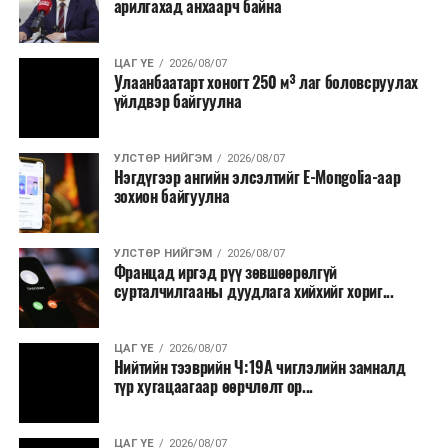
арилгахад анхаарч байна
томилолт, гадаадын зочин хүлээн авах зардал;
Зайлшгүй шаардлагагүй тоног төхөөрөмж,
ЦАГ ҮЕ
2026/08/07
тавилга, автомашин худалдан авах;
Улаанбаатарт хоногт 250 м³ лаг боловсруулах
үйлдвэр байгуулна
Батлан хамгаалах, хууль зүйн салбараас бусад
сургалт, дадлага;
УЛСТӨР НИЙГЭМ
2026/08/07
Хуулиар заавал мэдээлэхээс бусад кино,
Нэгдүгээр ангийн элсэлтийг E-Mongolia-аар
контент, хэвлэлийн зардал;
зохион байгуулна
Заавал олгохоос бусад тэтгэмж, урамшуулал.
УЛСТӨР НИЙГЭМ
2026/08/07
Санхүүгийн хэмнэлтийн горимыг 2026 оны
Францад иргэд рүү зөвшөөрөлгүй
арванхоёрдугаар сарын 31 хүртэл мөрдөнө. Харин
сурталчилгааны дуудлага хийхийг хориг...
эрүүл мэндийн салбар уг хэмнэлтийн горимд
хамрагдахгүй бөгөөд цэцэрлэг, сургуулийн хүүхдийн
ЦАГ ҮЕ
2026/08/07
эрт илрүүлэг, вакцинжуулалт, томуу, томуу төст
Нийтийн тээврийн Ч:19А чиглэлийн замналд
өвчний эсрэг арга хэмжээ зэрэг зайлшгүй
түр хугацаагаар өөрчлөлт ор...
шаардлагатай ажлууд төлөвлөгөөний дагуу
үргэлжилнэ гэж Ерөнхий сайд Н.Учрал онцоллоо.
ЦАГ ҮЕ
2026/08/07