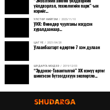
“Эмээлтийн хөнгөн үйлдвэрийн
үйлдвэрлэл, технологийн парк”-ын
нэрийг...
УЛСТӨР НИЙГЭМ
2025/11/10
УИХ: Өнөөдөр чуулганы нэгдсэн
хуралдаанаар...
ЦАГ ҮЕ
2021/04/28
Улаанбаатарт өдөртөө 7 хэм дулаан
ШУДАРГА МЭДЭЭ
2019/12/03
“Эрдэнэс-Тавантолгой” ХК нэмүү өртөг
шингэсэн бүтээгдэхүүн экспортло...