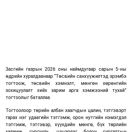
Хуулийг зөрчиж дуудлага хийсэн хувь хүнийг нэг
дуудлага тутамд 75 мянга хүртэлх евро, аж ахуйн
нэгжийг 375 мянга хүртэлх еврогоор торгох
боломжтой. Харин хэрэглэгч өөрөө зөвшөөрсөн,
эсвэл тухайн компанитай өмнө нь гэрээний
харилцаатай бөгөөд шинэ үйлчилгээ санал болгож
буй тохиолдолд хориг үйлчлэхгүй. Иргэд
зөвшөөрөлгүй дуудлагын талаар төрийн цахим
хуудсаар мэдээлэх боломжтой.
Засгийн газрын 2026 оны наймдугаар сарын 5-ны
Шинэ хууль Францын зах зээлд үйлчилдэг гадаадын
өдрийн хуралдаанаар “Төсвийн санхүүжилтэд эрэмбэ
дуудлагын төвүүдэд нөлөөлөхөөр байна. Тухайлбал,
тогтоож, төсвийн хэмнэлт, мөнгөн хөрөнгийн
Мароккогийн дуудлагын төвүүдийн орлогын 80 гаруй
зохицуулалт хийх зарим арга хэмжээний тухай”
хувь Францын зах зээлээс бүрддэг бөгөөд тус улсын
тогтоолыг баталлаа.
40–50 мянган ажлын байр эрсдэлд орж болзошгүйг
Мароккогийн хөдөлмөр эрхлэлтийн сайд мэдэгджээ.
Тогтоолоор төрийн албан хаагчдын цалин, тэтгэвэрт
гарах нэг удаагийн тэтгэмж, орон нутгийн нэмэгдэл
тэтгэмж, тэтгэвэр, хүүхдийн мөнгө, бүх төрлийн
халамж, сургууль, цэцэрлэг болон сургалтын