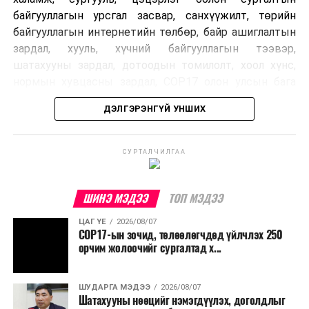
байгууллагын урсгал засвар, санхүүжилт, төрийн
байгууллагын интернетийн төлбөр, байр ашиглалтын
зардал, хууль, хүчний байгууллагын тээвэр,
шатахууны зардал, дотоодын томилолт, хоол хүнс,
нормын хувцасны зардал, COP17 олон улсын бага
хурлын зардал, Засгийн газрын өр, орон нутгийн нөөц
ДЭЛГЭРЭНГҮЙ УНШИХ
хөрөнгийн санхүүжилтийг хэвийн үргэлжлүүлэхээр
шийдвэрлэжээ.
СУРТАЛЧИЛГАА
Харин дараах зардлыг хязгаарлахаар болсон байна.
Үүнд:
ШИНЭ МЭДЭЭ
ТОП МЭДЭЭ
Олон улсын болон Засгийн газрын
ЦАГ ҮЕ
2026/08/07
шийдвэртэйгээс бусад хурал, зөвлөгөөн, ой,
COP17-ын зочид, төлөөлөгчдөд үйлчлэх 250
тэмдэглэлт өдөр, найр наадам, соёлын арга
орчим жолоочийг сургалтад х...
хэмжээ;
Урьдчилан төлөвлөсөн төрийн өндөр албан
ШУДАРГА МЭДЭЭ
2026/08/07
Шатахууны нөөцийг нэмэгдүүлэх, доголдлыг
тушаалтны томилолтоос бусад гадаад