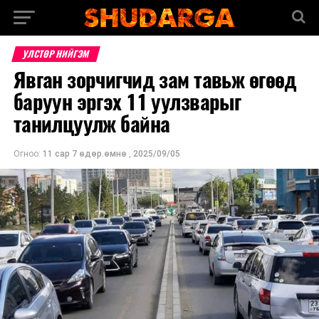
УЛСТӨР НИЙГЭМ
Явган зорчигчид зам тавьж өгөөд
баруун эргэх 11 уулзварыг
танилцуулж байна
Огноо:
11 сар 7 өдөр.өмнө
,
2025/09/05