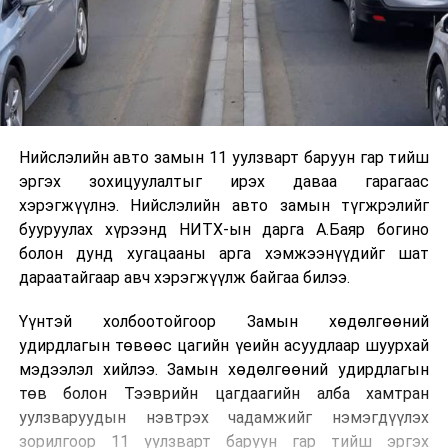
Нийслэлийн авто замын 11 уулзварт баруун гар тийш
эргэх зохицуулалтыг ирэх даваа гарагаас
хэрэгжүүлнэ. Нийслэлийн авто замын түгжрэлийг
бууруулах хүрээнд НИТХ-ын дарга А.Баяр богино
болон дунд хугацааны арга хэмжээнүүдийг шат
дараатайгаар авч хэрэгжүүлж байгаа билээ.
Үүнтэй холбоотойгоор Замын хөдөлгөөний
удирдлагын төвөөс цагийн үеийн асуудлаар шуурхай
мэдээлэл хийлээ. Замын хөдөлгөөний удирдлагын
төв болон Тээврийн цагдаагийн алба хамтран
уулзваруудын нэвтрэх чадамжийг нэмэгдүүлэх
зорилгоор 11 уулзварт баруун гар тийш эргэх