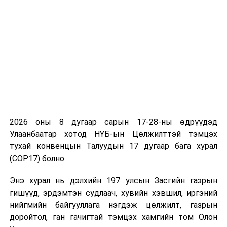
2026 оны 8 дугаар сарын 17-28-ны өдрүүдэд
Улаанбаатар хотод НҮБ-ын Цөлжилттэй тэмцэх
тухай конвенцын Талуудын 17 дугаар бага хурал
(COP17) болно.
Энэ хурал нь дэлхийн 197 улсын Засгийн газрын
гишүүд, эрдэмтэн судлаач, хувийн хэвшил, иргэний
нийгмийн байгууллага нэгдэж цөлжилт, газрын
УНШСАН:
935
доройтол, ган гачигтай тэмцэх хамгийн том Олон
ДАРААХ МЭДЭЭ