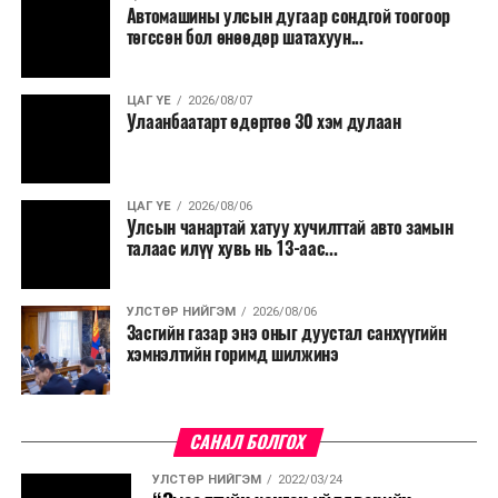
Автомашины улсын дугаар сондгой тоогоор
Мөн бүх шатны төсвийн ерөнхийлөн захирагч нарт
төгссөн бол өнөөдөр шатахуун...
салбар бүрдээ урсгал зардлыг 20 хувиар бууруулах,
нөхөн томилгоо хийхгүй байх, аялал, амралт, зугаалга,
ЦАГ ҮЕ
2026/08/07
хамт олны урлаг, спортын арга хэмжээг зохион
Улаанбаатарт өдөртөө 30 хэм дулаан
байгуулахгүй байх, төрийн албанд шинэ орон тоо бий
болгохгүй байх, эрчим хүчний хэрэглээг хэмнэх, хурал,
сургалтыг цахим хэлбэрт шилжүүлэх, төрийн албан
ЦАГ ҮЕ
2026/08/06
хаагчдыг зарим өдрүүдэд цахимаар ажиллуулах арга
Улсын чанартай хатуу хучилттай авто замын
хэмжээг үргэлжлүүлэхийг үүрэг болголоо.
талаас илүү хувь нь 13-аас...
Төсвийн сахилга бат сайжирч, эдийн засгийн нөхцөл
УЛСТӨР НИЙГЭМ
2026/08/06
байдал хэвийн болсон тохиолдолд эдгээр
Засгийн газар энэ оныг дуустал санхүүгийн
хязгаарлалтыг үе шаттайгаар сулруулах юм.
хэмнэлтийн горимд шилжинэ
САНАЛ БОЛГОХ
УЛСТӨР НИЙГЭМ
2022/03/24