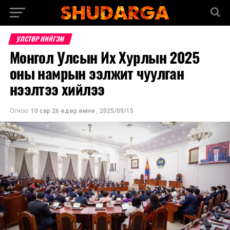
УЛСТӨР НИЙГЭМ
Монгол Улсын Их Хурлын 2025
оны намрын ээлжит чуулган
нээлтээ хийлээ
Огноо:
10 сар 26 өдөр.өмнө
,
2025/09/15