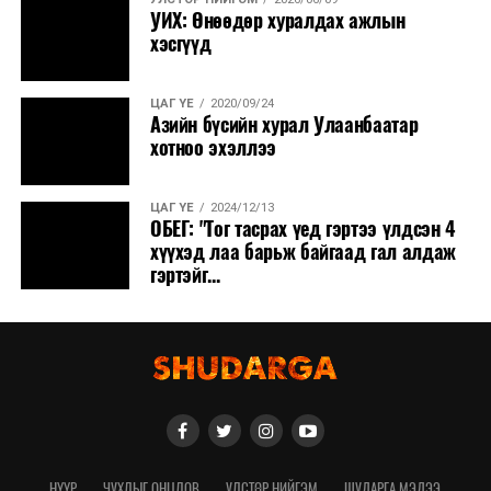
УИХ: Өнөөдөр хуралдах ажлын
хэсгүүд
ЦАГ ҮЕ
2020/09/24
Азийн бүсийн хурал Улаанбаатар
хотноо эхэллээ
ЦАГ ҮЕ
2024/12/13
ОБЕГ: "Тог тасрах үед гэртээ үлдсэн 4
хүүхэд лаа барьж байгаад гал алдаж
гэртэйг...
НҮҮР
ЧУХЛЫГ ОНЦЛОВ
УЛСТӨР НИЙГЭМ
ШУДАРГА МЭДЭЭ