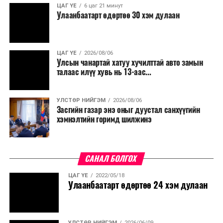
ЦАГ ҮЕ
6 цаг 21 минут
хамт олны урлаг, спортын арга хэмжээг зохион
Улаанбаатарт өдөртөө 30 хэм дулаан
байгуулахгүй байх, төрийн албанд шинэ орон тоо бий
болгохгүй байх, эрчим хүчний хэрэглээг хэмнэх, хурал,
сургалтыг цахим хэлбэрт шилжүүлэх, төрийн албан
ЦАГ ҮЕ
2026/08/06
хаагчдыг зарим өдрүүдэд цахимаар ажиллуулах арга
Улсын чанартай хатуу хучилттай авто замын
хэмжээг үргэлжлүүлэхийг үүрэг болголоо.
талаас илүү хувь нь 13-аас...
Төсвийн сахилга бат сайжирч, эдийн засгийн нөхцөл
УЛСТӨР НИЙГЭМ
2026/08/06
байдал хэвийн болсон тохиолдолд эдгээр
Засгийн газар энэ оныг дуустал санхүүгийн
хязгаарлалтыг үе шаттайгаар сулруулах юм.
хэмнэлтийн горимд шилжинэ
САНАЛ БОЛГОХ
ЦАГ ҮЕ
2022/05/18
Улаанбаатарт өдөртөө 24 хэм дулаан
УЛСТӨР НИЙГЭМ
2026/06/09