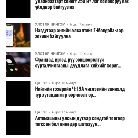
Улаанбаатарт хоногт 250 м³ лаг боловсруулах
үйлдвэр байгуулна
Батлан хамгаалах, хууль зүйн салбараас бусад
сургалт, дадлага;
УЛСТӨР НИЙГЭМ
6 цаг 7 минут
Хуулиар заавал мэдээлэхээс бусад кино,
Нэгдүгээр ангийн элсэлтийг E-Mongolia-аар
контент, хэвлэлийн зардал;
зохион байгуулна
Заавал олгохоос бусад тэтгэмж, урамшуулал.
УЛСТӨР НИЙГЭМ
6 цаг 11 минут
Санхүүгийн хэмнэлтийн горимыг 2026 оны
Францад иргэд рүү зөвшөөрөлгүй
арванхоёрдугаар сарын 31 хүртэл мөрдөнө. Харин
сурталчилгааны дуудлага хийхийг хориг...
эрүүл мэндийн салбар уг хэмнэлтийн горимд
хамрагдахгүй бөгөөд цэцэрлэг, сургуулийн хүүхдийн
ЦАГ ҮЕ
6 цаг 15 минут
эрт илрүүлэг, вакцинжуулалт, томуу, томуу төст
Нийтийн тээврийн Ч:19А чиглэлийн замналд
өвчний эсрэг арга хэмжээ зэрэг зайлшгүй
түр хугацаагаар өөрчлөлт ор...
шаардлагатай ажлууд төлөвлөгөөний дагуу
үргэлжилнэ гэж Ерөнхий сайд Н.Учрал онцоллоо.
ЦАГ ҮЕ
6 цаг 17 минут
Автомашины улсын дугаар сондгой тоогоор
Мөн бүх шатны төсвийн ерөнхийлөн захирагч нарт
төгссөн бол өнөөдөр шатахуун...
салбар бүрдээ урсгал зардлыг 20 хувиар бууруулах,
нөхөн томилгоо хийхгүй байх, аялал, амралт, зугаалга,