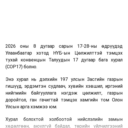
онцгойлон дурдаж, Улсын Их Хурал баталсан хууль
тогтоомжийн хэрэгжилтэд нэг бүрчлэн хяналт тавьж
ажиллах нь Монгол хүний амьдралын чанарт сөргөөр
нөлөөлж буй хүчин зүйлсийг арилгах, боловсрол,
эрүүл мэндийн үйлчилгээнд ахиц гаргах боломж бийг
тоо баримт эш татан анхааруулав.
2026 оны 8 дугаар сарын 17-28-ны өдрүүдэд
Мөн Улсын Их Хурлын дарга, хуулийг ерөнхийлөн
Улаанбаатар хотод НҮБ-ын Цөлжилттэй тэмцэх
боловсруулж, амин чухал асуудлыг нь журам руу
тухай конвенцын Талуудын 17 дугаар бага хурал
“чулуудаж” байсан, товчхон хууль гаргах залхуу арга
(COP17) болно.
барил авлига, дур зоргыг цэцэглүүлж, амьдралд саад
тотгор үүсгэж байгааг цохон тэмдэглэж, ямар нэг
Энэ хурал нь дэлхийн 197 улсын Засгийн газрын
баримтлах зарчимгүй, хязгаарлагдах цар хүрээгүй
гишүүд, эрдэмтэн судлаач, хувийн хэвшил, иргэний
үзэмж, дур зоргоор баталсан журмуудыг цэгцлэх
нийгмийн байгууллага нэгдэж цөлжилт, газрын
Хууль тогтоомжийн тухай хуульд нэмэлт, өөрчлөлт
доройтол, ган гачигтай тэмцэх хамгийн том Олон
оруулах тухай хууль энэ оны наймдугаар сарын 01-
Улсын арга хэмжээ юм.
ний өдрөөс хэрэгжиж эхэлснийг онцолсон юм. Тус
хууль батлагдсантай холбогдуулан гаргасан Улсын Их
Хурал болохтой холбоотой нийслэлийн замын
Хурлын тогтоолоор хүчин төгөлдөр үйлчилж байгаа
хөдөлгөөн, аюулгүй байдал, төрийн үйлчилгээний