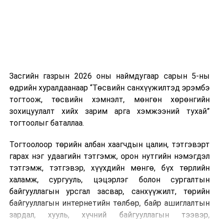
эсвэл тухайн компанитай өмнө нь гэрээний
харилцаатай бөгөөд шинэ үйлчилгээ санал болгож
буй тохиолдолд хориг үйлчлэхгүй. Иргэд
зөвшөөрөлгүй дуудлагын талаар төрийн цахим
хуудсаар мэдээлэх боломжтой.
Засгийн газрын 2026 оны наймдугаар сарын 5-ны
Шинэ хууль Францын зах зээлд үйлчилдэг гадаадын
өдрийн хуралдаанаар “Төсвийн санхүүжилтэд эрэмбэ
дуудлагын төвүүдэд нөлөөлөхөөр байна. Тухайлбал,
тогтоож, төсвийн хэмнэлт, мөнгөн хөрөнгийн
Мароккогийн дуудлагын төвүүдийн орлогын 80 гаруй
зохицуулалт хийх зарим арга хэмжээний тухай”
хувь Францын зах зээлээс бүрддэг бөгөөд тус улсын
тогтоолыг баталлаа.
40–50 мянган ажлын байр эрсдэлд орж болзошгүйг
Мароккогийн хөдөлмөр эрхлэлтийн сайд мэдэгджээ.
Тогтоолоор төрийн албан хаагчдын цалин, тэтгэвэрт
гарах нэг удаагийн тэтгэмж, орон нутгийн нэмэгдэл
тэтгэмж, тэтгэвэр, хүүхдийн мөнгө, бүх төрлийн
халамж, сургууль, цэцэрлэг болон сургалтын
байгууллагын урсгал засвар, санхүүжилт, төрийн
байгууллагын интернетийн төлбөр, байр ашиглалтын
зардал, хууль, хүчний байгууллагын тээвэр,