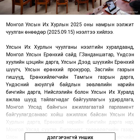
Монгол Улсын Их Хурлын 2025 оны намрын ээлжит
чуулган өнөөдөр (2025.09.15) нээлтээ хийлээ.
Улсын Их Хурлын чуулганы нээлтийн хуралдаанд,
Монгол Улсын Ерөнхий сайд Г.Занданшатар, Үндсэн
хуулийн цэцийн дарга, Улсын Дээд шүүхийн Ерөнхий
шүүгч, Улсын ерөнхий прокурор, Засгийн газрын
гишүүд, Ерөнхийлөгчийн Тамгын газрын дарга,
Үндэсний аюулгүй байдлын зөвлөлийн нарийн
бичгийн дарга, Нийслэлийн болон Улсын Их Хуралд
ажлаа шууд тайлагнадаг байгууллагын удирдлага,
Монгол Улсад байнгын ажиллагаатай парламент
байгуулагдсанаас хойш ажиллаж байсан Улсын Их
Хурлын дарга, Ерөнхий нарийн бичгийн дарга нар,
Монгол Улсад суугаа Дипломат төлөөлөгчийн газар,
Олон Улсын байгууллагын суурин төлөөлөгчийн
ДЭЛГЭРЭНГҮЙ УНШИХ