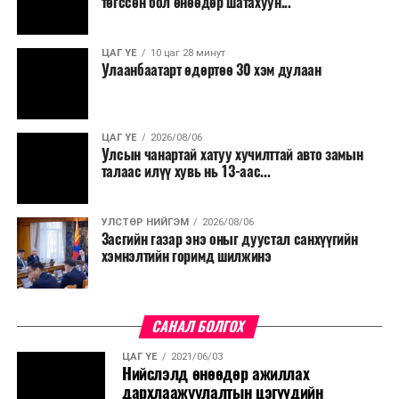
төгссөн бол өнөөдөр шатахуун...
ЦАГ ҮЕ
10 цаг 28 минут
Улаанбаатарт өдөртөө 30 хэм дулаан
ЦАГ ҮЕ
2026/08/06
Улсын чанартай хатуу хучилттай авто замын
талаас илүү хувь нь 13-аас...
УЛСТӨР НИЙГЭМ
2026/08/06
Засгийн газар энэ оныг дуустал санхүүгийн
хэмнэлтийн горимд шилжинэ
САНАЛ БОЛГОХ
ЦАГ ҮЕ
2021/06/03
Нийслэлд өнөөдөр ажиллах
дархлаажуулалтын цэгүүдийн