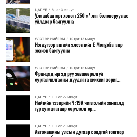
ЦАГ ҮЕ
8 цаг 3 минут
Улаанбаатарт хоногт 250 м³ лаг боловсруулах
үйлдвэр байгуулна
УЛСТӨР НИЙГЭМ
10 цаг 13 минут
Нэгдүгээр ангийн элсэлтийг E-Mongolia-аар
зохион байгуулна
УЛСТӨР НИЙГЭМ
10 цаг 18 минут
Францад иргэд рүү зөвшөөрөлгүй
сурталчилгааны дуудлага хийхийг хориг...
ЦАГ ҮЕ
10 цаг 22 минут
Нийтийн тээврийн Ч:19А чиглэлийн замналд
түр хугацаагаар өөрчлөлт ор...
ЦАГ ҮЕ
10 цаг 23 минут
Автомашины улсын дугаар сондгой тоогоор