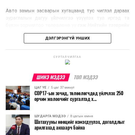
эрчим хүч үйлдвэрлэдэг.
Авто замын засварын хугацаанд тус чиглэл дараах
Ийнхүү лаг хатаах, шатаах технологийг лагийн
зураглалын дагуу үйлчилгээ үзүүлэх тул иргэд та
эзлэхүүнийг бууруулахын зэрэгцээ эрчим хүч
бүхэн зорчилтоо төлөвлөнө үү
гэж Нийтийн тээврийн
үйлдвэрлэх, нөөцийг дахин ашиглах чиглэлээр олон
бодлогын газраас мэдээллээ.
улсад өргөн ашиглаж байна.
ДЭЛГЭРЭНГҮЙ УНШИХ
СУРТАЛЧИЛГАА
ШИНЭ МЭДЭЭ
ТОП МЭДЭЭ
ЦАГ ҮЕ
5 цаг 37 минут
COP17-ын зочид, төлөөлөгчдөд үйлчлэх 250
орчим жолоочийг сургалтад х...
ШУДАРГА МЭДЭЭ
8 цагын өмнө
Шатахууны нөөцийг нэмэгдүүлэх, доголдлыг
арилгахад анхаарч байна