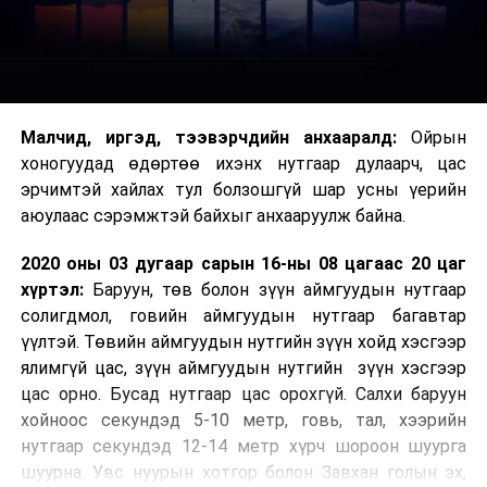
Малчид, иргэд, тээвэрчдийн анхааралд:
Ойрын
хоногуудад өдөртөө ихэнх нутгаар дулаарч, цас
эрчимтэй хайлах тул болзошгүй шар усны үерийн
аюулаас сэрэмжтэй байхыг анхааруулж байна.
2020 оны 03 дугаар сарын 16-ны 08 цагаас 20 цаг
хүртэл:
Баруун, төв болон зүүн аймгуудын нутгаар
солигдмол, говийн аймгуудын нутгаар багавтар
үүлтэй. Төвийн аймгуудын нутгийн зүүн хойд хэсгээр
ялимгүй цас, зүүн аймгуудын нутгийн зүүн хэсгээр
цас орно. Бусад нутгаар цас орохгүй. Салхи баруун
хойноос секундэд 5-10 метр, говь, тал, хээрийн
нутгаар секундэд 12-14 метр хүрч шороон шуурга
шуурна. Увс нуурын хотгор болон Завхан голын эх,