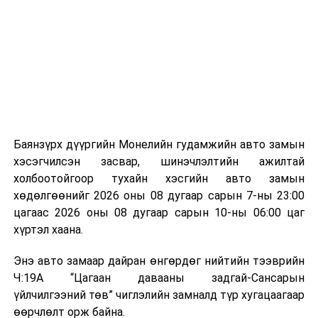
байгууламжаас гардаг лагийг байгаль орчинд аюулгүй
мэдээллээ.
аргаар боловсруулж, эзлэхүүнийг эрс бууруулах
зориулалттай. Лагийг өндөр температурт шатааснаар
эзлэхүүн нь 90 хүртэл хувиар буурч, бактери, вирус
болон бусад өвчин үүсгэгч бичил биетнийг устгах
боломжтой.
Түүнчлэн шаталтын явцад үүсэх дулааныг цахилгаан
болон дулааны эрчим хүч үйлдвэрлэхэд ашиглаж
Баянзүрх дүүргийн Монелийн гудамжийн авто замын
болдог. Зарим технологийн хувьд шаталтын дараа
хэсэгчилсэн засвар, шинэчлэлтийн ажилтай
үлдэх үнснээс фосфор зэрэг ашигт эрдсийг сэргээн
холбоотойгоор тухайн хэсгийн авто замын
авах боломжтой аж.
хөдөлгөөнийг 2026 оны 08 дугаар сарын 7-ны 23:00
цагаас 2026 оны 08 дугаар сарын 10-ны 06:00 цаг
Япон, Герман, Швейцар, Нидерланд, Өмнөд Солонгос
хүртэл хаана.
зэрэг улс лаг хатаах, шатаах технологийг ашиглаж
байна. Тухайлбал, Германд лаг шатаах үйлдвэрээс
Энэ авто замаар дайран өнгөрдөг нийтийн тээврийн
гарсан үнснээс фосфор сэргээн авах технологи
Ч:19А “Цагаан давааны задгай-Сансарын
ашигладаг бол Нидерландад төвлөрсөн лаг
үйлчилгээний төв” чиглэлийн замналд түр хугацаагаар
боловсруулах үйлдвэрүүдээр дулаан, цахилгаан
өөрчлөлт орж байна.