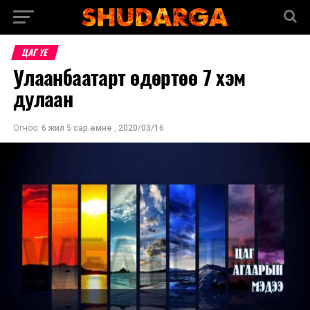
ЦАГ ҮЕ
Улаанбаатарт өдөртөө 7 хэм
дулаан
Огноо:
6 жил 5 сар.өмнө
,
2020/03/16