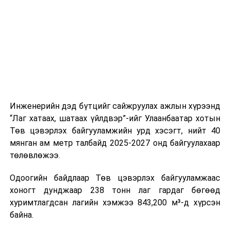
шат, маршрут, хөдөлгөөний зохион байгуулалт,
цагийн менежмент, мэдээлэл дамжуулах журам,
холбогдох байгууллагуудын уялдаа холбоо, аюулгүй
ажиллагааны чиглэлээр жолооч нарыг сургалт, арга
зүйгээр хангаж байна.
Мөн зам тээврийн осол, саатал болон бусад эрсдэл,
онцгой нөхцөл үүссэн үед авах арга хэмжээ, ачаалал
ихтэй нөхцөлд тайван, зөв, шуурхай шийдвэр гаргах,
Инженерийн дэд бүтцийг сайжруулах ажлын хүрээнд
өдөр тутмын ажлын бэлэн байдлыг хангах зэрэг
“Лаг хатаах, шатаах үйлдвэр”-ийг Улаанбаатар хотын
практик ур чадварыг сургалтын хөтөлбөрт тусгажээ.
Төв цэвэрлэх байгууламжийн урд хэсэгт, нийт 40
мянган ам метр талбайд 2025-2027 онд байгуулахаар
Сургалтыг танилцуулах лекц, асуулт-хариулт,
төлөвлөжээ.
жишээнд суурилсан сургалт, багаар ажиллах дасгал,
маршрут болон тээвэрлэлтийн урсгалын зураглалтай
Одоогийн байдлаар Төв цэвэрлэх байгууламжаас
танилцах, онцгой нөхцөлд ажиллах дадлага зэрэг
хоногт дунджаар 238 тонн лаг гардаг бөгөөд
онол, практик хосолсон хэлбэрээр зохион байгуулж
хуримтлагдсан лагийн хэмжээ 843,200 м³-д хүрсэн
байна.
байна.
Сургалтын үеэр COP17 олон улсын бага хурлыг