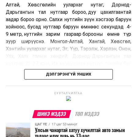
Алтай, Хөвсгөлийн уулархаг нутаг, Дорнод-
Дарьгангын тал нутгаар бороо, дуу цахилгаантай
аадар бороо орно. Салхи нутгийн зүүн хэсгээр баруун
хойноос, бусад нутгаар баруун өмнөөс секундэд 4-
9 метр, нутгийн зарим газраар борооны өмнө түр
зуур ширүүснэ. Монгол-Алтай, Хангай, Хөвсгөл,
Хэнтийн уулархаг нутаг, Эг, Үүр, Тэрэлж, Хэрлэн, Онон,
Улз, Халх голын хөндий, Дорнод-Дарьгангын тал
нутгаар 22-27 хэм, Их нууруудын хотгор, говийн бүс
нутгийн өмнөд хэсгээр 34-39 хэм, бусад нутгаар 27-
ДЭЛГЭРЭНГҮЙ УНШИХ
32 хэм дулаан байна.
УЛААНБААТАР ХОТ ОРЧМООР:
СУРТАЛЧИЛГАА
Багавтар
үүлтэй. Бороо орохгүй. Салхи баруун
хойноос секундэд 4-9 метр. 27-29 хэм
ШИНЭ МЭДЭЭ
ТОП МЭДЭЭ
дулаан байна.
ЦАГ ҮЕ
17 цаг 53 минут
Улсын чанартай хатуу хучилттай авто замын
БАГАНУУР ОРЧМООР:
Багавтар үүлтэй.
талаас илүү хувь нь 13-аас...