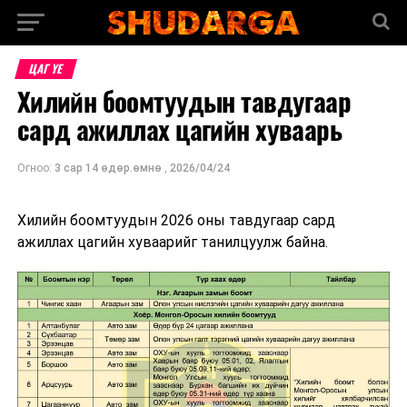
ЦАГ ҮЕ
Хилийн боомтуудын тавдугаар
сард ажиллах цагийн хуваарь
Огноо:
3 сар 14 өдөр.өмнө
,
2026/04/24
Хилийн боомтуудын 2026 оны тавдугаар сард
ажиллах цагийн хуваарийг танилцуулж байна.