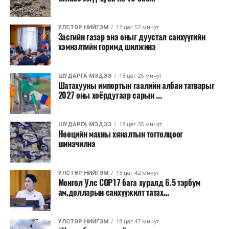
Бороо орохгүй. Салхи баруун хойноос
секундэд 4-9 метр. 25-27 хэм дулаан
байна.
УЛСТӨР НИЙГЭМ
17 цаг 57 минут
Засгийн газар энэ оныг дуустал санхүүгийн
хэмнэлтийн горимд шилжинэ
ТЭРЭЛЖ ОРЧМООР:
Багавтар үүлтэй.
Бороо орохгүй. Салхи баруун хойноос
секундэд 4-9 метр. 25-27 хэм дулаан
ШУДАРГА МЭДЭЭ
18 цаг 25 минут
байна.
Шатахууны импортын гаалийн албан татварыг
2027 оны хоёрдугаар сарын ...
2026 оны наймдугаар сарын 07-ноос
2026 оны наймдугаар сарын 11-нийг хүртэлх
ШУДАРГА МЭДЭЭ
18 цаг 35 минут
Нөөцийн махны хяналтын тогтолцоог
цаг агаарын урьдчилсан төлөв
шинэчилнэ
Наймдугаар сарын 7-нд баруун болон төвийн
аймгуудын нутгийн хойд хэсгээр, 8-нд баруун
УЛСТӨР НИЙГЭМ
18 цаг 42 минут
Монгол Улс COP17 бага хуралд 6.5 тэрбум
аймгуудын нутгийн хойд хэсэг, төвийн
ам.долларын санхүүжилт татах...
аймгуудын нутгийн зарим газраар, 9-нд баруун
аймгуудын нутгийн зүүн, говийн аймгуудын
нутгийн хойд, зүүн аймгуудын нутгийн баруун
УЛСТӨР НИЙГЭМ
18 цаг 47 минут