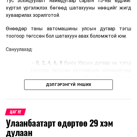
Тус зохицуулалт наймдугаар сарын 15-ны өдрийг
хүртэл үргэлжлэх бөгөөд шатахууны нөөцийг жигд
хуваарилах зорилготой.
Өнөөдөр таны автомашины улсын дугаар тэгш
тоогоор төгссөн бол шатахуун авах боломжтой юм.
Сануулахад:
- 0, 2, 4, 6, 8
буюу Улсын дугаар нь тэгш
тоогоор төгссөн автомашин эзэмшигчид
8 дугаар сарын 6, 8, 10, 12, 14-ний
өдрүүдэд,
ДЭЛГЭРЭНГҮЙ УНШИХ
- 1, 3, 5, 7, 9
буюу Улсын дугаар нь сондгой
тоогоор төгссөн автомашин эзэмшигчид
ЦАГ ҮЕ
8 дугаар сарын 7, 9, 11, 13, 15-ны
Улаанбаатарт өдөртөө 29 хэм
өдрүүдэд шатахуун авна.
дулаан
Иргэд, жолооч та бүхэн хуваарийн дагуу шатахуун