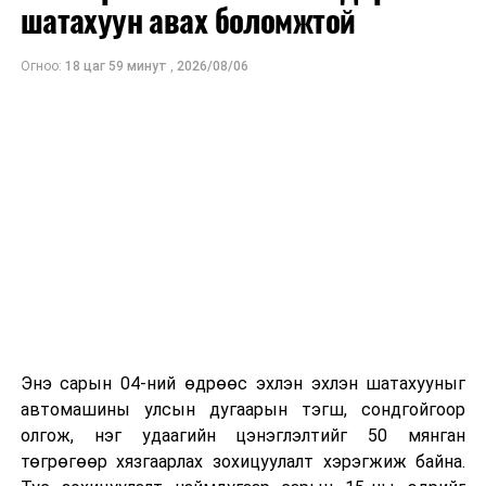
үндэслэлтэй төлөвлөх нь замын хөдөлгөөний
шатахуун авах боломжтой
аюулгүй байдлыг хангах, ашиглалтын хугацааг
уртасгах, төсвийн хөрөнгө оруулалтыг оновчтой
Огноо:
18 цаг 59 минут
,
2026/08/06
төлөвлөхөд чухал ач холбогдолтойг албаныхан хэлж
байна
гэж Зам, тээврийн яамнаас мэдээллээ.
Энэ сарын 04-ний өдрөөс эхлэн эхлэн шатахууныг
автомашины улсын дугаарын тэгш, сондгойгоор
олгож, нэг удаагийн цэнэглэлтийг 50 мянган
төгрөгөөр хязгаарлах зохицуулалт хэрэгжиж байна.