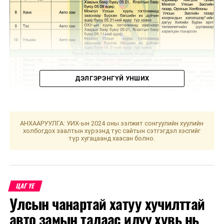
ДЭЛГЭРЭНГҮЙ УНШИХ
АНХААРУУЛГА: УИХ-ын 2024 оны ээлжит сонгуулийн хуулийн
холбогдох заалтын хүрээнд тус сайтын сэтгэгдэл хэсгийг
түр хугацаанд хаасан болно.
УНШСАН:
735
ДАРААХ МЭДЭЭ
УБЦТС: Энэ долоо хоногт цахилгаан шугам тоноглолд
хийгдэх засвар үйлчилгээний хуваарь
ЦАГ ҮЕ
ӨМНӨХ МЭДЭЭ
Улсын чанартай хатуу хучилттай
УБЦТС: Өнөөдөр цахилгаан шугам тоноглолд хийгдэх
засвар үйлчилгээний хуваарь
авто замын талаас илүү хувь нь