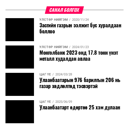
өмнөд хэсгээр 35-40 хэм, бусад нутгаар 28-33
САНАЛ БОЛГОХ
хэм дулаан байна. 9-нд баруун болон төвийн
аймгуудын нутгийн хойд хэсгээр, 10-наас ихэнх
УЛСТӨР НИЙГЭМ
2020/11/24
Засгийн газрын ээлжит бус хуралдаан
нутгаар сэрүүснэ.
боллоо
УЛСТӨР НИЙГЭМ
2024/01/23
Монголбанк 2023 онд 17.8 тонн үнэт
металл худалдан авлаа
ЦАГ ҮЕ
2024/03/28
Улаанбаатарын 976 барилгын 206 нь
газар хөдлөлтөд тэсвэртэй
ЦАГ ҮЕ
2025/06/09
Улаанбаатарт өдөртөө 25 хэм дулаан