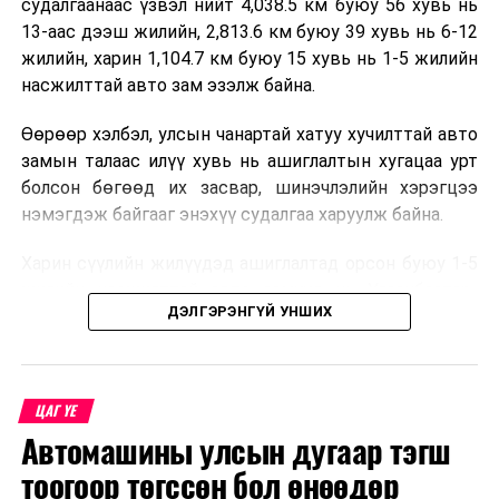
судалгаанаас үзвэл нийт 4,038.5 км буюу 56 хувь нь
13-аас дээш жилийн, 2,813.6 км буюу 39 хувь нь 6-12
жилийн, харин 1,104.7 км буюу 15 хувь нь 1-5 жилийн
насжилттай авто зам эзэлж байна.
Өөрөөр хэлбэл, улсын чанартай хатуу хучилттай авто
замын талаас илүү хувь нь ашиглалтын хугацаа урт
болсон бөгөөд их засвар, шинэчлэлийн хэрэгцээ
нэмэгдэж байгааг энэхүү судалгаа харуулж байна.
Харин сүүлийн жилүүдэд ашиглалтад орсон буюу 1-5
жилийн насжилттай авто замууд нь Улаанбаатар-
ДЭЛГЭРЭНГҮЙ УНШИХ
Дархан-Сүхбаатар, Улаанбаатар-Мандалговь-
Даланзадгад, Өндөрхаан чиглэл зэрэг улсын голлох
коридорууд болон зарим аймгийн төвүүдийг
холбосон чиглэлүүдэд төвлөрчээ.
ЦАГ ҮЕ
Автомашины улсын дугаар тэгш
Авто замын насжилтыг тогтмол үнэлж, их засвар,
ээлжит засвар арчлалтын ажлыг шинжлэх ухааны
тоогоор төгссөн бол өнөөдөр