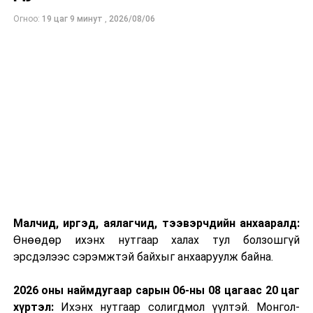
түгээх станцуудаар үйлчлүүлнэ үү.
Огноо:
19 цаг 9 минут
,
2026/08/06
Малчид, иргэд, аялагчид, тээвэрчдийн анхааралд:
Өнөөдөр ихэнх нутгаар халах тул болзошгүй
эрсдэлээс сэрэмжтэй байхыг анхааруулж байна.
2026 оны наймдугаар сарын 06-ны 08 цагаас 20 цаг
хүртэл:
Ихэнх нутгаар солигдмол үүлтэй. Монгол-