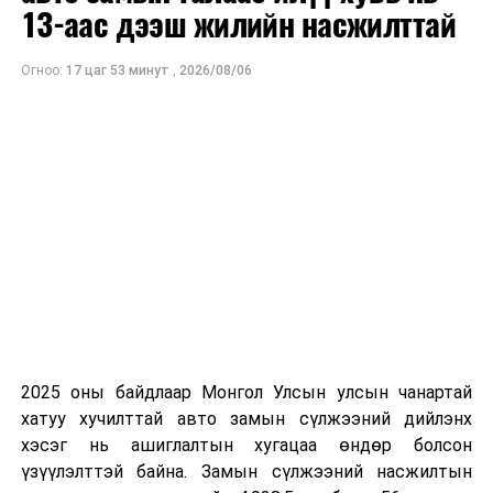
13-аас дээш жилийн насжилттай
Огноо:
17 цаг 53 минут
,
2026/08/06
2025 оны байдлаар Монгол Улсын улсын чанартай
хатуу хучилттай авто замын сүлжээний дийлэнх
хэсэг нь ашиглалтын хугацаа өндөр болсон
үзүүлэлттэй байна. Замын сүлжээний насжилтын