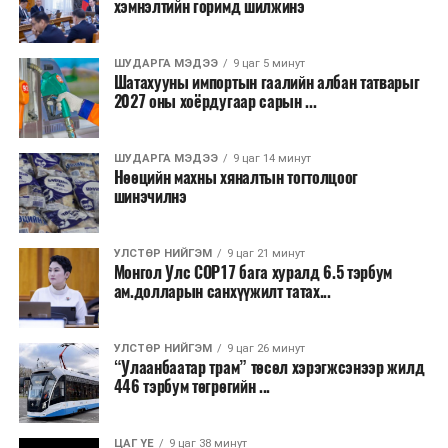
хэмнэлтийн горимд шилжинэ
ТЭРЭЛЖ ОРЧМООР:
Багавтар үүлтэй.
Бороо орохгүй. Салхи баруун хойноос
секундэд 4-9 метр. 25-27 хэм дулаан
ШУДАРГА МЭДЭЭ
9 цаг 5 минут
байна.
Шатахууны импортын гаалийн албан татварыг
2027 оны хоёрдугаар сарын ...
2026 оны наймдугаар сарын 07-ноос
2026 оны наймдугаар сарын 11-нийг хүртэлх
ШУДАРГА МЭДЭЭ
9 цаг 14 минут
Нөөцийн махны хяналтын тогтолцоог
цаг агаарын урьдчилсан төлөв
шинэчилнэ
Наймдугаар сарын 7-нд баруун болон төвийн
аймгуудын нутгийн хойд хэсгээр, 8-нд баруун
УЛСТӨР НИЙГЭМ
9 цаг 21 минут
Монгол Улс COP17 бага хуралд 6.5 тэрбум
аймгуудын нутгийн хойд хэсэг, төвийн
ам.долларын санхүүжилт татах...
аймгуудын нутгийн зарим газраар, 9-нд баруун
аймгуудын нутгийн зүүн, говийн аймгуудын
нутгийн хойд, зүүн аймгуудын нутгийн баруун
УЛСТӨР НИЙГЭМ
9 цаг 26 минут
“Улаанбаатар трам” төсөл хэрэгжсэнээр жилд
хэсэг, төвийн аймгуудын ихэнх нутгаар, 10-нд
446 тэрбум төгрөгийн ...
төв, зүүн, говийн аймгуудын ихэнх нутгаар
бороо, дуу цахилгаантай аадар бороо орно. Салхи
ихэнх хугацаанд секундэд 5-10 метр, 9-нд
ЦАГ ҮЕ
9 цаг 38 минут