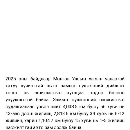
зуслангийн 10 га газрын газар эзэмших эрхийн
гэрчилгээг хүчингүй болгож шийдвэрлэсэн бөгөөд
газрын эрхийг бусдад шилжүүлэхгүй байх талаар
сумын Засаг даргад албан шаардлага хүргүүлээд
байна.
Төв аймгийн Эрдэнэ суманд байрлах “Өлзийт” зуслан
нь чанарын шаардлага хангахгүй хуучин
байшингуудтай, хашаа нь тоногдсон, хүүхдийн
зуслангийн зориулалтаар үйл ажиллагаа явуулах
боломжгүй нөхцөл байдалтай байна.
2025 оны байдлаар Монгол Улсын улсын чанартай
хатуу хучилттай авто замын сүлжээний дийлэнх
“Хандгайт” хүүхдийн зуслан нь “Улаанбаатар төмөр
хэсэг нь ашиглалтын хугацаа өндөр болсон
зам” Монгол-Оросын хувь нийлүүлсэн нийгэмлэгийн
үзүүлэлттэй байна. Замын сүлжээний насжилтын
эзэмшилд байх бөгөөд хүүхдийн зуслангийн газрын
судалгаанаас үзвэл нийт 4,038.5 км буюу 56 хувь нь
хэмжээ анх 30,6 га байсан бол одоогийн байдлаар 19,7
13-аас дээш жилийн, 2,813.6 км буюу 39 хувь нь 6-12
га болж багассан байна. Тухайн хүүхдийн зуслангийн
жилийн, харин 1,104.7 км буюу 15 хувь нь 1-5 жилийн
газраас мод үржүүлгийн болон гэр бүлийн хэрэгцээнд
насжилттай авто зам эзэлж байна.
нэр бүхий иргэдэд эзэмшүүлж байгааг нарийвчлан