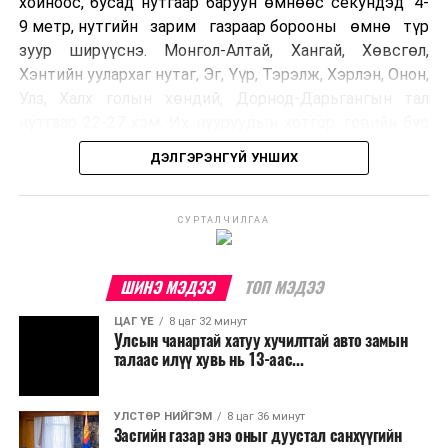
хойноос, бусад нутгаар баруун өмнөөс секундэд 4-
9 метр, нутгийн зарим газраар борооны өмнө түр
зуур ширүүснэ. Монгол-Алтай, Хангай, Хөвсгөл,
Хэнтийн уулархаг нутаг, Эг, Үүр, Тэрэлж, Хэрлэн, Онон,
Улз, Халх голын хөндий, Дорнод-Дарьгангын тал
нутгаар 22-27 хэм, Их нууруудын хотгор, говийн бүс
нутгийн өмнөд хэсгээр 34-39 хэм, бусад нутгаар 27-
ДЭЛГЭРЭНГҮЙ УНШИХ
32 хэм дулаан байна.
УЛААНБААТАР ХОТ ОРЧМООР:
СУРТАЛЧИЛГАА
Багавтар
үүлтэй. Бороо орохгүй. Салхи баруун
хойноос секундэд 4-9 метр. 27-29 хэм
ШИНЭ МЭДЭЭ
ТОП МЭДЭЭ
дулаан байна.
ЦАГ ҮЕ
8 цаг 32 минут
Улсын чанартай хатуу хучилттай авто замын
БАГАНУУР ОРЧМООР:
Багавтар үүлтэй.
талаас илүү хувь нь 13-аас...
Бороо орохгүй. Салхи баруун хойноос
секундэд 4-9 метр. 25-27 хэм дулаан
байна.
УЛСТӨР НИЙГЭМ
8 цаг 36 минут
Засгийн газар энэ оныг дуустал санхүүгийн