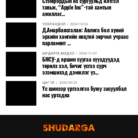
Стэнфордын их сургуульд илтгэл
нутгаар сэрүүснэ.
тавьж, “Apple Inc”-тэй хамтын
ажиллаг...
ҮЗЭЛ БОДОЛ
2024/10/24
Д.Амарбаясгалан: Авлига бол хүний
эрхийн хамгийн ноцтой зөрчил учраас
парламент ...
ШУДАРГА МЭДЭЭ
2024/11/07
БНСУ-д оршин суугаа хүүхдүүдэд
төрөлх хэл, бичиг үсгээ сурч
эзэмшихэд дэмжлэг үз...
ЦАГ ҮЕ
2020/09/24
Үс шинээр үргээлгэх буюу засуулбал
нас уртадна