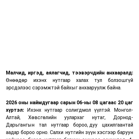
Малчид, иргэд, аялагчид, тээвэрчдийн анхааралд:
Өнөөдөр ихэнх нутгаар халах тул болзошгүй
эрсдэлээс сэрэмжтэй байхыг анхааруулж байна.
2026 оны наймдугаар сарын 06-ны 08 цагаас 20 цаг
хүртэл:
Ихэнх нутгаар солигдмол үүлтэй. Монгол-
Алтай, Хөвсгөлийн уулархаг нутаг, Дорнод-
Дарьгангын тал нутгаар бороо, дуу цахилгаантай
аадар бороо орно. Салхи нутгийн зүүн хэсгээр баруун