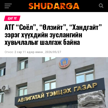
ЦАГ ҮЕ
АТГ “Соёл”, “Өлзийт”, “Хандгайт”
зэрэг хүүхдийн зуслангийн
хувьчлалыг шалгаж байна
Огноо:
2 сар 11 өдөр.өмнө
,
2026/05/27