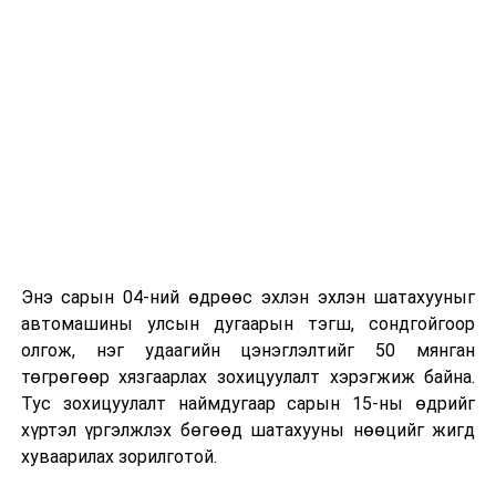
байна
гэж Зам, тээврийн яамнаас мэдээллээ.
Энэ сарын 04-ний өдрөөс эхлэн эхлэн шатахууныг
автомашины улсын дугаарын тэгш, сондгойгоор
олгож, нэг удаагийн цэнэглэлтийг 50 мянган
төгрөгөөр хязгаарлах зохицуулалт хэрэгжиж байна.
Тус зохицуулалт наймдугаар сарын 15-ны өдрийг
хүртэл үргэлжлэх бөгөөд шатахууны нөөцийг жигд
хуваарилах зорилготой.