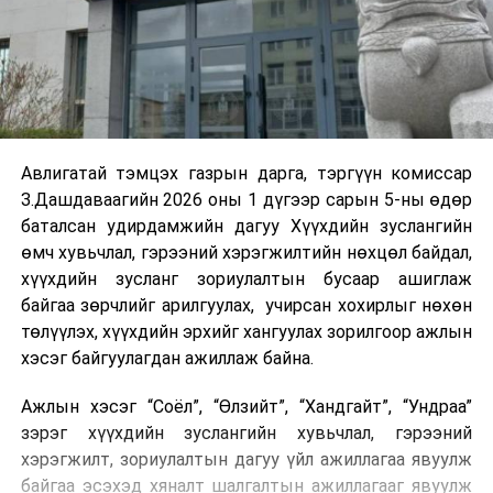
Авлигатай тэмцэх газрын дарга, тэргүүн комиссар
З.Дашдаваагийн 2026 оны 1 дүгээр сарын 5-ны өдөр
баталсан удирдамжийн дагуу Хүүхдийн зуслангийн
өмч хувьчлал, гэрээний хэрэгжилтийн нөхцөл байдал,
хүүхдийн зусланг зориулалтын бусаар ашиглаж
байгаа зөрчлийг арилгуулах, учирсан хохирлыг нөхөн
төлүүлэх, хүүхдийн эрхийг хангуулах зорилгоор ажлын
хэсэг байгуулагдан ажиллаж байна.
Ажлын хэсэг “Соёл”, “Өлзийт”, “Хандгайт”, “Ундраа”
зэрэг хүүхдийн зуслангийн хувьчлал, гэрээний
хэрэгжилт, зориулалтын дагуу үйл ажиллагаа явуулж
байгаа эсэхэд хяналт шалгалтын ажиллагааг явуулж