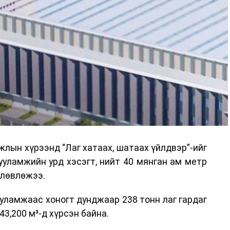
га хурлыг зохион байгуулах Үндэсний хорооны
ар, Автотээврийн үндэсний төв болон Тээврийн
аагчид чиг үүргийнхээ хүрээнд мэдээлэл өгч,
аны Зам тээврийн хяналт, төлөвлөлт, зохион
илтэн, цагдаагийн дэд хурандаа Т.Ганзориг
т, аюулгүй ажиллагаа болон олон улсын арга
х асуудлын талаар мэдээлэл өгсөн байна.
лын хүрээнд “Лаг хатаах, шатаах үйлдвэр”-ийг
 төлөөлөгчдийн тээврийн үйлчилгээг аюулгүй,
ууламжийн урд хэсэгт, нийт 40 мянган ам метр
лах, үйлчилгээний нэгдсэн стандарт, сахилга
өлөвлөжээ.
жлын нэг хэсэг гэж
Зам, тээврийн яамнаас
уламжаас хоногт дунджаар 238 тонн лаг гардаг
3,200 м³-д хүрсэн байна.