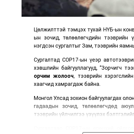
Цөлжилттэй тэмцэх тухай НҮБ-ын конв
ын зочид, төлөөлөгчдийн тээврийн 
нэгдсэн сургалтыг Зам, тээврийн яамны
Сургалтад COP17-ын үеэр автотээври
хэвшлийн байгууллагууд, “Зорчигч тээвэ
орчим жолооч
, тээврийн хэрэгслий
хаагчид хамрагдаж байна.
Монгол Улсад зохион байгуулагдах оло
гадаадын зочид, төлөөлөгчдөд аюул
тээврийн үйлчилгээ үзүүлэх бэлтгэлийг
Сургалтаар COP17-ын ерөнхий ойлголт