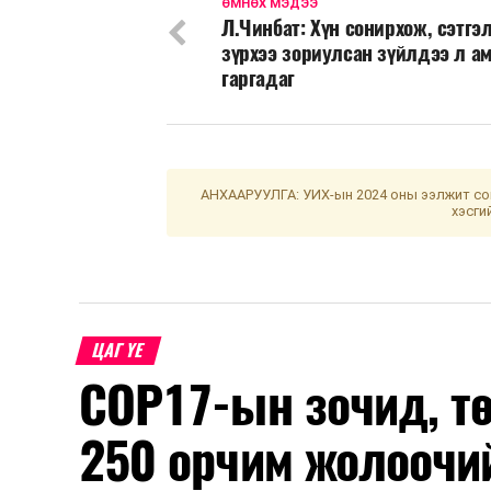
ӨМНӨХ МЭДЭЭ
Л.Чинбат: Хүн сонирхож, сэтгэ
зүрхээ зориулсан зүйлдээ л а
гаргадаг
АНХААРУУЛГА: УИХ-ын 2024 оны ээлжит сон
хэсги
ЦАГ ҮЕ
COP17-ын зочид, т
250 орчим жолоочи