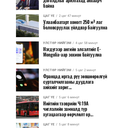
доголдлыг арилгахад анхаарч
байна
ЦАГ ҮЕ
2 цаг 47 минут
Улаанбаатарт хоногт 250 м³ лаг
боловсруулах үйлдвэр байгуулна
УЛСТӨР НИЙГЭМ
4 цаг 58 минут
Нэгдүгээр ангийн элсэлтийг E-
Mongolia-аар зохион байгуулна
УЛСТӨР НИЙГЭМ
5 цаг 2 минут
Францад иргэд рүү зөвшөөрөлгүй
сурталчилгааны дуудлага
хийхийг хориг...
ЦАГ ҮЕ
5 цаг 6 минут
Нийтийн тээврийн Ч:19А
чиглэлийн замналд түр
хугацаагаар өөрчлөлт ор...
ЦАГ ҮЕ
5 цаг 8 минут