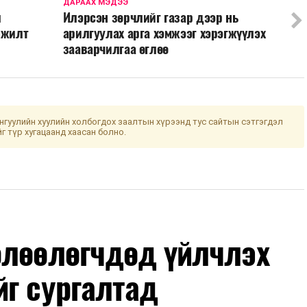
ДАРААХ МЭДЭЭ
л
Илэрсэн зөрчлийг газар дээр нь
мжилт
арилгуулах арга хэмжээг хэрэгжүүлэх
зааварчилгаа өглөө
гуулийн хуулийн холбогдох заалтын хүрээнд тус сайтын сэтгэгдэл
йг түр хугацаанд хаасан болно.
өлөөлөгчдөд үйлчлэх
йг сургалтад