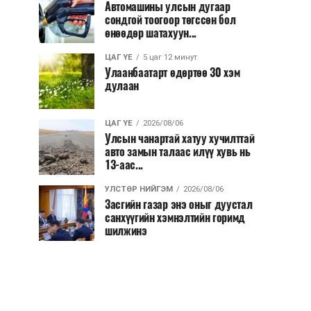
Автомашины улсын дугаар
сондгой тоогоор төгссөн бол
өнөөдөр шатахуун...
ЦАГ ҮЕ
5 цаг 12 минут
Улаанбаатарт өдөртөө 30 хэм
дулаан
ЦАГ ҮЕ
2026/08/06
Улсын чанартай хатуу хучилттай
авто замын талаас илүү хувь нь
13-аас...
УЛСТӨР НИЙГЭМ
2026/08/06
Засгийн газар энэ оныг дуустал
санхүүгийн хэмнэлтийн горимд
шилжинэ