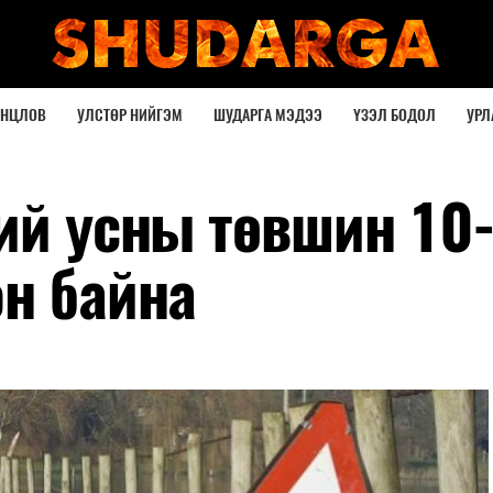
ОНЦЛОВ
УЛСТӨР НИЙГЭМ
ШУДАРГА МЭДЭЭ
ҮЗЭЛ БОДОЛ
УРЛ
ний усны төвшин 10
эн байна