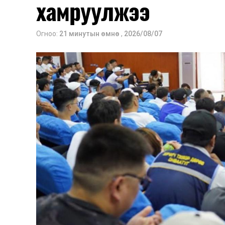
хамруулжээ
Огноо:
21 минутын өмнө
,
2026/08/07