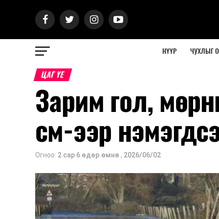
НҮҮР
ЧУХЛЫГ 
ЦАГ ҮЕ
Зарим гол, мөр
см-ээр нэмэгдс
Огноо:
2 сар 6 өдөр.өмнө
,
2026/06/02