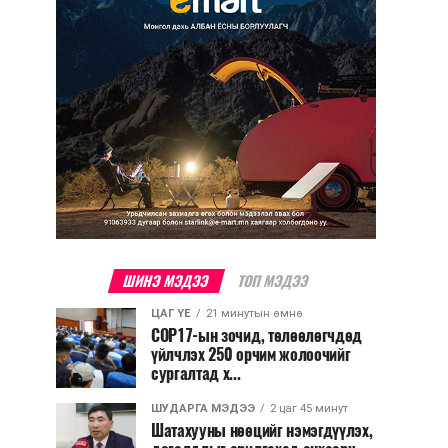
ШИНЭ МЭДЭЭ
ТОП МЭДЭЭ
ЦАГ ҮЕ
21 минутын өмнө
COP17-ын зочид, төлөөлөгчдөд
үйлчлэх 250 орчим жолоочийг
сургалтад х...
ШУДАРГА МЭДЭЭ
2 цаг 45 минут
Шатахууны нөөцийг нэмэгдүүлэх,