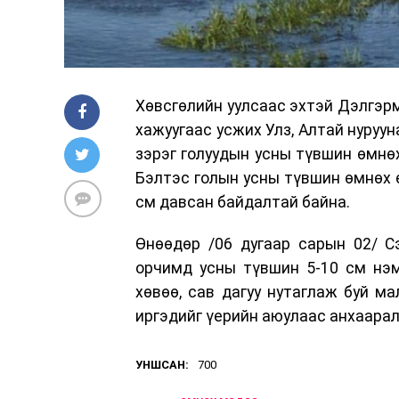
Хөвсгөлийн уулсаас эхтэй Дэлгэрм
хажуугаас усжих Улз, Алтай нуруун
зэрэг голуудын усны түвшин өмнө
Бэлтэс голын усны түвшин өмнөх ө
см давсан байдалтай байна.
Өнөөдөр /06 дугаар сарын 02/ С
орчимд усны түвшин 5-10 см нэм
хөвөө, сав дагуу нутаглаж буй ма
иргэдийг үерийн аюулаас анхаара
УНШСАН:
700