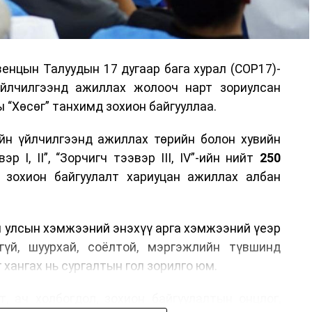
енцын Талуудын 17 дугаар бага хурал (COP17)-
үйлчилгээнд ажиллах жолооч нарт зориулсан
 “Хөсөг” танхимд зохион байгууллаа.
йн үйлчилгээнд ажиллах төрийн болон хувийн
р I, II”, “Зорчигч тээвэр III, IV”-ийн нийт
250
н зохион байгуулалт хариуцан ажиллах албан
н улсын хэмжээний энэхүү арга хэмжээний үеэр
гүй, шуурхай, соёлтой, мэргэжлийн түвшинд
 хангах нь сургалтын гол зорилго юм.
, ач холбогдол, зохион байгуулалтын онцлог,