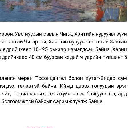
өрөн, Увс нуурын савын Чигж, Хэнтийн нурууны зүүн
аас эхтэй Чигэртэй, Хангайн нуруунаас эхтэй Завхан
х өдрийнхөөс 10–25 см-ээр нэмэгдсэн байна. Харин
дрийнхөөс 40 см буурсан хэдий ч үерийн түвшинг 5
элэнгэ мөрөн Тосонцэнгэл болон Хутаг-Өндөр сум
эгдэх төлөвтэй байна. Иймд дээрх голуудын эрэг
лчид, тариаланчид, аж ахуйн нэгж байгууллага, ард
л болгоомжтой байхыг сэрэмжлүүлж байна.