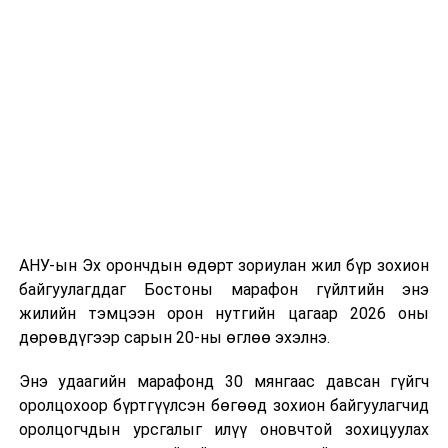
долоодугаар сарын 13-нд Дэлхийн адууны өдрөөр
Польш улсын үзэгчдийн хүртээл болгоно.
АНУ-ын Эх орончдын өдөрт зориулан жил бүр зохион
байгуулагддаг Бостоны марафон гүйлтийн энэ
жилийн тэмцээн орон нутгийн цагаар 2026 оны
дөрөвдүгээр сарын 20-ны өглөө эхэлнэ.
Энэ удаагийн марафонд 30 мянгаас давсан гүйгч
оролцохоор бүртгүүлсэн бөгөөд зохион байгуулагчид
оролцогчдын урсгалыг илүү оновчтой зохицуулах