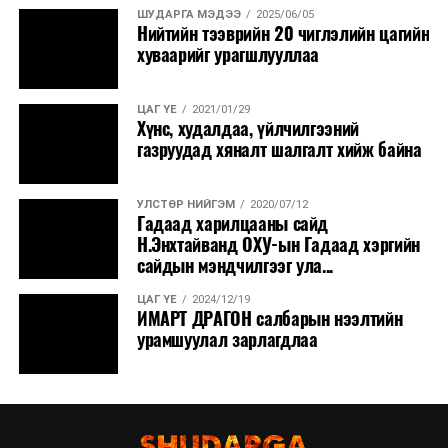
ШУДАРГА МЭДЭЭ
2025/06/05
Нийтийн тээврийн 20 чиглэлийн цагийн
хуваарийг урагшлууллаа
ЦАГ ҮЕ
2021/01/29
Хүнс, худалдаа, үйлчилгээний
газруудад хяналт шалгалт хийж байна
УЛСТӨР НИЙГЭМ
2020/07/12
Гадаад харилцааны сайд
Н.Энхтайванд ОХУ-ын Гадаад хэргийн
сайдын мэндчилгээг ула...
ЦАГ ҮЕ
2024/12/19
ИМАРТ ДРАГОН салбарын нээлтийн
урамшуулал зарлагдлаа