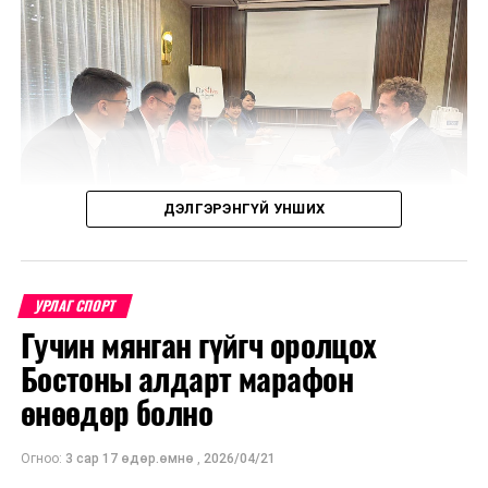
ДЭЛГЭРЭНГҮЙ УНШИХ
УРЛАГ СПОРТ
Гучин мянган гүйгч оролцох
Уулзалтаар Польш болон Монголын өв соёл, ахуй
Бостоны алдарт марафон
амьдрал, үндэстний онцлогийг харуулсан
бүтээлүүдийг солилцохоор боллоо.
өнөөдөр болно
МҮОНТ, "Дэлхийн морьтнууд" төслийн хамтран
Огноо:
3 сар 17 өдөр.өмнө
,
2026/04/21
бүтээсэн "Зөн дагасан монгол адуу" баримтат киног