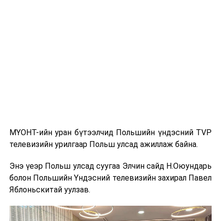
Агуу их Цайны зам" (The Great Tea Road) нь 17-19
дүгээр зууны үед Ази, Европыг холбосон худалдааны
гол замуудын нэг байсан бөгөөд Хятадаас эхлэн
Монголын тал нутгаар дайрч Орос руу хүрдэг байв.
Энэхүү авто ралли нь уг түүхэн замыг орчин үед
сэргээн сануулах зорилготой бөгөөд анх 2016 оны
зун БНХАУ-ын Эрээн хотоос ОХУ-ын Улаан-Үд хот
хүртэл амжилттай зохион байгуулагдаж байв.
МҮОНТ-ийн уран бүтээлчид Польшийн үндэсний TVP
Энэхүү арга хэмжээ нь Монгол Улсыг олон улсад
телевизийн урилгаар Польш улсад ажиллаж байна.
сурталчлах, хил дамнасан аялал жуулчлалын хамтын
ажиллагааг өргөжүүлэх, бүс нутгийн жуулчдын
Энэ үеэр Польш улсад суугаа Элчин сайд Н.Оюундарь
урсгалыг нэмэгдүүлэхэд чухал ач холбогдолтой юм.
болон Польшийн Үндэсний телевизийн захирал Павел
Яблоньскитай уулзав.