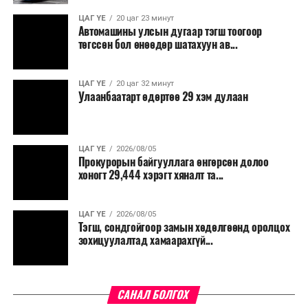
ЦАГ ҮЕ
20 цаг 23 минут
Автомашины улсын дугаар тэгш тоогоор
төгссөн бол өнөөдөр шатахуун ав...
ЦАГ ҮЕ
20 цаг 32 минут
Улаанбаатарт өдөртөө 29 хэм дулаан
ЦАГ ҮЕ
2026/08/05
Прокурорын байгууллага өнгөрсөн долоо
хоногт 29,444 хэрэгт хяналт та...
ЦАГ ҮЕ
2026/08/05
Тэгш, сондгойгоор замын хөдөлгөөнд оролцох
зохицуулалтад хамаарахгүй...
САНАЛ БОЛГОХ