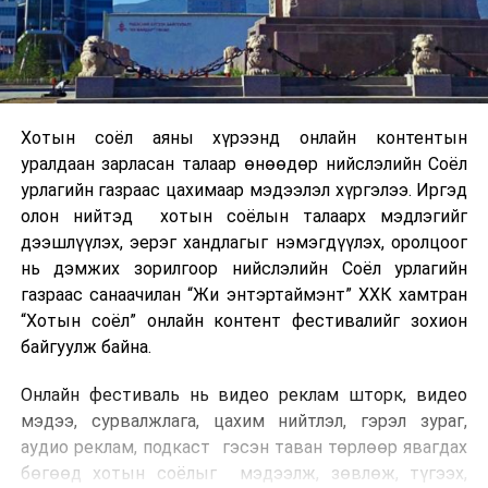
Хотын соёл аяны хүрээнд онлайн контентын
уралдаан зарласан талаар өнөөдөр нийслэлийн Соёл
урлагийн газраас цахимаар мэдээлэл хүргэлээ. Иргэд
олон нийтэд хотын соёлын талаарх мэдлэгийг
дээшлүүлэх, эерэг хандлагыг нэмэгдүүлэх, оролцоог
нь дэмжих зорилгоор нийслэлийн Соёл урлагийн
газраас санаачилан “Жи энтэртаймэнт” ХХК хамтран
“Хотын соёл” онлайн контент фестивалийг зохион
байгуулж байна.
Онлайн фестиваль нь видео реклам шторк, видео
мэдээ, сурвалжлага, цахим нийтлэл, гэрэл зураг,
аудио реклам, подкаст гэсэн таван төрлөөр явагдах
бөгөөд хотын соёлыг мэдээлж, зөвлөж, түгээх,