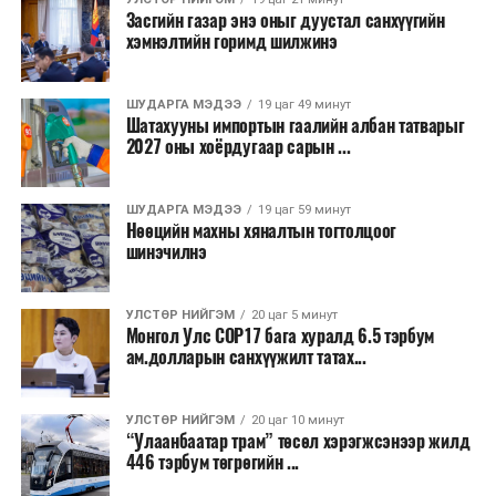
тасралтгүй зохион байгуулагдаж ирсэн бөгөөд АНУ-
Засгийн газар энэ оныг дуустал санхүүгийн
ын Эх орончдын өдөрт зориулан дөрөвдүгээр сарын
хэмнэлтийн горимд шилжинэ
гурав дахь Даваа гаригт уламжлал болгон явуулдаг.
Олон улсын марафоны тэмцээнүүд дундаас нэр
ШУДАРГА МЭДЭЭ
19 цаг 49 минут
Шатахууны импортын гаалийн албан татварыг
хүндээрээ тэргүүлэх энэхүү уралдаанд оролцохын
2027 оны хоёрдугаар сарын ...
тулд гүйгчид тодорхой босго хугацаа давсан байх
шаардлагатай нь онцлог юм.
ШУДАРГА МЭДЭЭ
19 цаг 59 минут
Нөөцийн махны хяналтын тогтолцоог
шинэчилнэ
УЛСТӨР НИЙГЭМ
20 цаг 5 минут
Монгол Улс COP17 бага хуралд 6.5 тэрбум
ам.долларын санхүүжилт татах...
УЛСТӨР НИЙГЭМ
20 цаг 10 минут
“Улаанбаатар трам” төсөл хэрэгжсэнээр жилд
446 тэрбум төгрөгийн ...