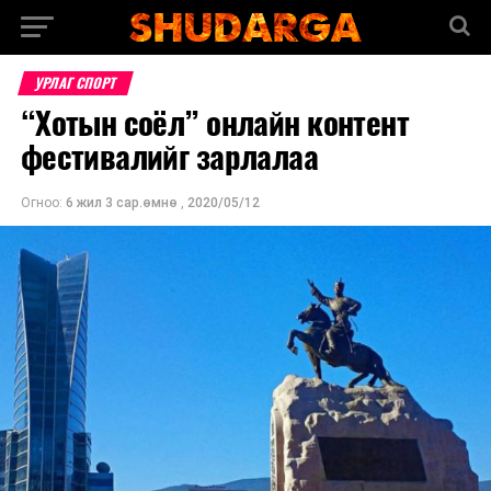
УРЛАГ СПОРТ
“Хотын соёл” онлайн контент
фестивалийг зарлалаа
Огноо:
6 жил 3 сар.өмнө
,
2020/05/12