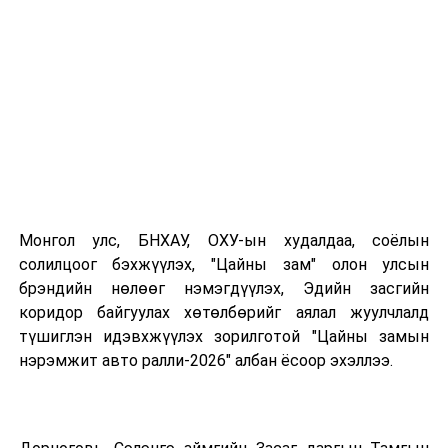
Сар бүрийн 20-нд хүүхдийн мөнгөн тэтгэмж олгогдоно
Монгол улс, БНХАУ, ОХУ-ын худалдаа, соёлын
солилцоог бэхжүүлэх, "Цайны зам" олон улсын
брэндийн нөлөөг нэмэгдүүлэх, Эдийн засгийн
коридор байгуулах хөтөлбөрийг аялал жуулчлалд
түшиглэн идэвхжүүлэх зорилготой "Цайны замын
нэрэмжит авто ралли-2026" албан ёсоор эхэллээ.