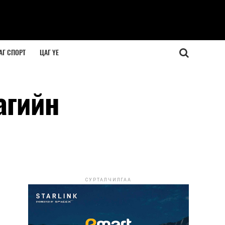
АГ СПОРТ
ЦАГ ҮЕ
агийн
СУРТАЛЧИЛГАА