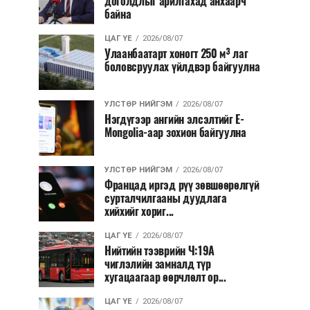
доголдлыг арилгахад анхаарч
байна
ЦАГ ҮЕ
2026/08/07
Улаанбаатарт хоногт 250 м³ лаг
боловсруулах үйлдвэр байгуулна
УЛСТӨР НИЙГЭМ
2026/08/07
Нэгдүгээр ангийн элсэлтийг E-
Mongolia-аар зохион байгуулна
УЛСТӨР НИЙГЭМ
2026/08/07
Францад иргэд рүү зөвшөөрөлгүй
сурталчилгааны дуудлага
хийхийг хориг...
ЦАГ ҮЕ
2026/08/07
Нийтийн тээврийн Ч:19А
чиглэлийн замналд түр
хугацаагаар өөрчлөлт ор...
ЦАГ ҮЕ
2026/08/07