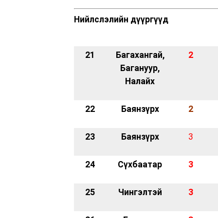
Нийлслэлийн дүүргүүд
21
Багахангай,
2
Багануур,
Налайх
22
Баянзүрх
2
23
Баянзүрх
3
24
Сүхбаатар
3
25
Чингэлтэй
3