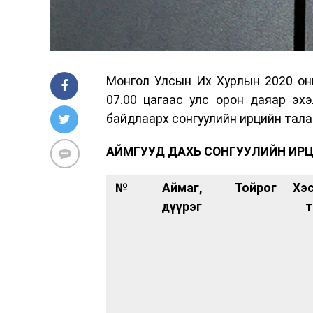
Монгол Улсын Их Хурлын 2020 он
07.00 цагаас улс орон даяар эхэ
байдлаарх сонгуулийн ирцийн тала
АЙМГУУД ДАХЬ СОНГУУЛИЙН ИР
№
Аймаг,
Тойрог
Хэ
дүүрэг
т