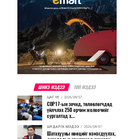
ШИНЭ МЭДЭЭ
ТОП МЭДЭЭ
ЦАГ ҮЕ
2026/08/07
COP17-ын зочид, төлөөлөгчдөд
үйлчлэх 250 орчим жолоочийг
сургалтад х...
ШУДАРГА МЭДЭЭ
2026/08/07
Шатахууны нөөцийг нэмэгдүүлэх,