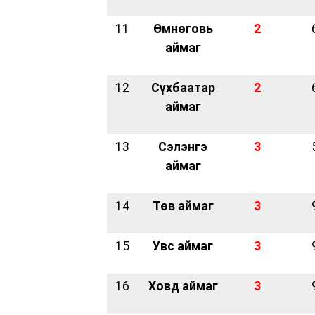
11
Өмнөговь
2
аймаг
12
Сүхбаатар
2
аймаг
13
Сэлэнгэ
3
аймаг
14
Төв аймаг
3
15
Увс аймаг
3
16
Ховд аймаг
3