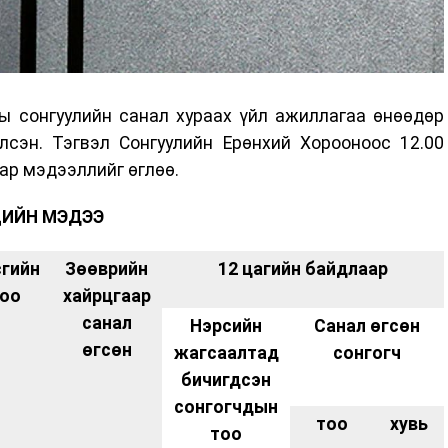
ы сонгуулийн санал хураах үйл ажиллагаа өнөөдөр
лсэн. Тэгвэл Сонгуулийн Ерөнхий Хорооноос 12.00
ар мэдээллийг өглөө.
ЦИЙН МЭДЭЭ
сгийн
Зөөврийн
12 цагийн байдлаар
оо
хайрцгаар
санал
Нэрсийн
Санал өгсөн
өгсөн
жагсаалтад
сонгогч
бичигдсэн
сонгогчдын
тоо
хувь
тоо