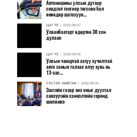
Автомашины улсын дугаар
сондгой тоогоор төгссөн бол
өнөөдөр шатахуун...
ЦАГ ҮЕ
2026/08/07
Улаанбаатарт өдөртөө 30 хэм
дулаан
ЦАГ ҮЕ
2026/08/06
Улсын чанартай хатуу хучилттай
авто замын талаас илүү хувь нь
13-аас...
УЛСТӨР НИЙГЭМ
2026/08/06
Засгийн газар энэ оныг дуустал
санхүүгийн хэмнэлтийн горимд
шилжинэ