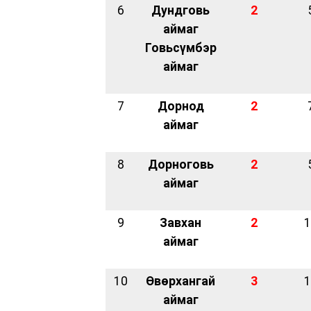
6
Дундговь
2
аймаг
Говьсүмбэр
аймаг
7
Дорнод
2
аймаг
8
Дорноговь
2
аймаг
9
Завхан
2
1
аймаг
10
Өвөрхангай
3
1
аймаг