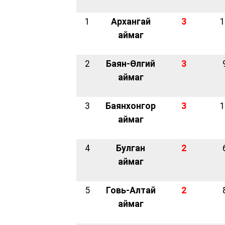
1
Архангай
3
1
аймаг
2
Баян-Өлгий
3
аймаг
3
Баянхонгор
3
1
аймаг
4
Булган
2
аймаг
5
Говь-Алтай
2
аймаг