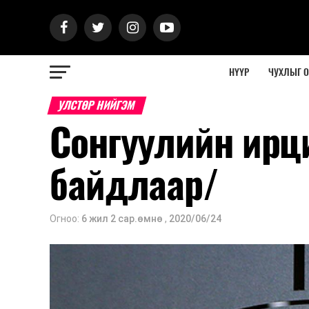
НҮҮР
ЧУХЛЫГ 
УЛСТӨР НИЙГЭМ
Сонгуулийн ирц
байдлаар/
Огноо:
6 жил 2 сар.өмнө
,
2020/06/24