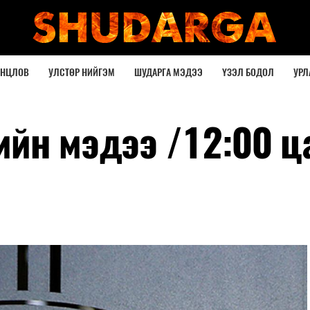
ОНЦЛОВ
УЛСТӨР НИЙГЭМ
ШУДАРГА МЭДЭЭ
ҮЗЭЛ БОДОЛ
УРЛ
ийн мэдээ /12:00 ц