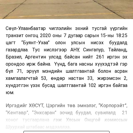
Сөүл-Улаанбаатар чиглэлийн эхний тусгай үүргийн
транзит онгоц 2020 оны 7 дугаар сарын 15-ны 18:25
цагт “Буянт-Ухаа” олон улсын нисэх буудалд
газардлаа. Тус нислэгээр АНУ, Сингапур, Тайланд,
Бразил, Аргентин улсад байсан нийт 261 иргэн эх
орондоо ирж байна. Үүнд, бага насны хүүхэдтэй гэр
бүл 71, эрүүл мэндийн шалтгаантай болон асран
хамгаалагчтай 53, өндөр настан 33, жирэмсэн 2,
хүндэтгэн үзэх бусад шалтгаантай 102 иргэн байгаа
юм.
Иргэдийг ХӨСҮТ, Цэргийн төв эмнэлэг, “Корпорэйт”,
“Кентавр”, “Энхсаран” зочид буудал, сувилалд 21
хоног тусгаарлана
гэж
Улсын Онцгой комиссын
Шуурхай штабаас мэдээллээ.