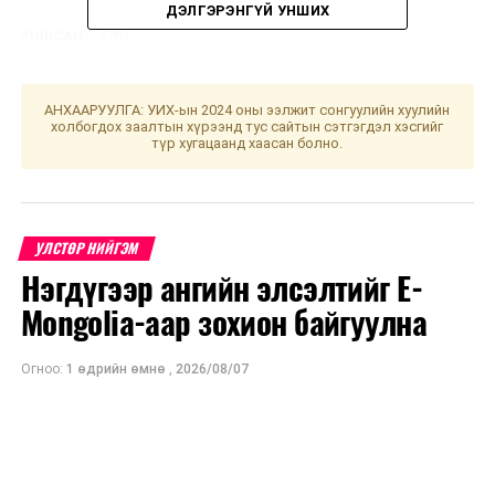
ДЭЛГЭРЭНГҮЙ УНШИХ
УНШСАН:
3703
ДАРААХ МЭДЭЭ
Болзошгүй үерийн аюул, усны ослоос урьдчилан
АНХААРУУЛГА: УИХ-ын 2024 оны ээлжит сонгуулийн хуулийн
сэргийлэхийг анхааруулж байна
холбогдох заалтын хүрээнд тус сайтын сэтгэгдэл хэсгийг
түр хугацаанд хаасан болно.
ӨМНӨХ МЭДЭЭ
Улаанбаатарт өдөртөө 21 хэм дулаан
УЛСТӨР НИЙГЭМ
Нэгдүгээр ангийн элсэлтийг E-
Mongolia-аар зохион байгуулна
Огноо:
1 өдрийн өмнө
,
2026/08/07