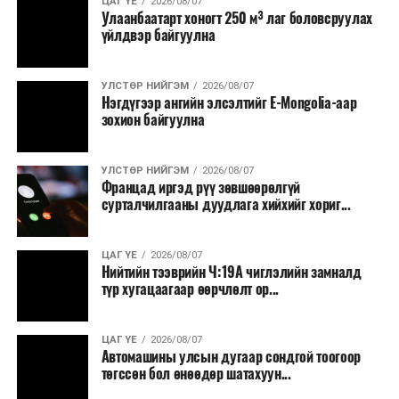
ЦАГ ҮЕ
2026/08/07
тавилга, автомашин худалдан авах;
Улаанбаатарт хоногт 250 м³ лаг боловсруулах
үйлдвэр байгуулна
Батлан хамгаалах, хууль зүйн салбараас бусад
сургалт, дадлага;
УЛСТӨР НИЙГЭМ
2026/08/07
Хуулиар заавал мэдээлэхээс бусад кино,
Нэгдүгээр ангийн элсэлтийг E-Mongolia-аар
контент, хэвлэлийн зардал;
зохион байгуулна
Заавал олгохоос бусад тэтгэмж, урамшуулал.
УЛСТӨР НИЙГЭМ
2026/08/07
Санхүүгийн хэмнэлтийн горимыг 2026 оны
Францад иргэд рүү зөвшөөрөлгүй
арванхоёрдугаар сарын 31 хүртэл мөрдөнө. Харин
сурталчилгааны дуудлага хийхийг хориг...
эрүүл мэндийн салбар уг хэмнэлтийн горимд
хамрагдахгүй бөгөөд цэцэрлэг, сургуулийн хүүхдийн
ЦАГ ҮЕ
2026/08/07
эрт илрүүлэг, вакцинжуулалт, томуу, томуу төст
Нийтийн тээврийн Ч:19А чиглэлийн замналд
өвчний эсрэг арга хэмжээ зэрэг зайлшгүй
түр хугацаагаар өөрчлөлт ор...
шаардлагатай ажлууд төлөвлөгөөний дагуу
үргэлжилнэ гэж Ерөнхий сайд Н.Учрал онцоллоо.
ЦАГ ҮЕ
2026/08/07
Автомашины улсын дугаар сондгой тоогоор
Мөн бүх шатны төсвийн ерөнхийлөн захирагч нарт
төгссөн бол өнөөдөр шатахуун...
салбар бүрдээ урсгал зардлыг 20 хувиар бууруулах,