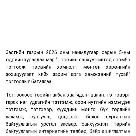
боломжтой. Харин хэрэглэгч өөрөө зөвшөөрсөн,
эсвэл тухайн компанитай өмнө нь гэрээний
харилцаатай бөгөөд шинэ үйлчилгээ санал болгож
буй тохиолдолд хориг үйлчлэхгүй. Иргэд
зөвшөөрөлгүй дуудлагын талаар төрийн цахим
хуудсаар мэдээлэх боломжтой.
Засгийн газрын 2026 оны наймдугаар сарын 5-ны
Шинэ хууль Францын зах зээлд үйлчилдэг гадаадын
өдрийн хуралдаанаар “Төсвийн санхүүжилтэд эрэмбэ
дуудлагын төвүүдэд нөлөөлөхөөр байна. Тухайлбал,
тогтоож, төсвийн хэмнэлт, мөнгөн хөрөнгийн
Мароккогийн дуудлагын төвүүдийн орлогын 80 гаруй
зохицуулалт хийх зарим арга хэмжээний тухай”
хувь Францын зах зээлээс бүрддэг бөгөөд тус улсын
тогтоолыг баталлаа.
40–50 мянган ажлын байр эрсдэлд орж болзошгүйг
Мароккогийн хөдөлмөр эрхлэлтийн сайд мэдэгджээ.
Тогтоолоор төрийн албан хаагчдын цалин, тэтгэвэрт
гарах нэг удаагийн тэтгэмж, орон нутгийн нэмэгдэл
тэтгэмж, тэтгэвэр, хүүхдийн мөнгө, бүх төрлийн
халамж, сургууль, цэцэрлэг болон сургалтын
байгууллагын урсгал засвар, санхүүжилт, төрийн
байгууллагын интернетийн төлбөр, байр ашиглалтын