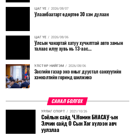
нөхөн томилгоо хийхгүй байх, аялал, амралт, зугаалга,
ЦАГ ҮЕ
2026/08/07
хамт олны урлаг, спортын арга хэмжээг зохион
Улаанбаатарт өдөртөө 30 хэм дулаан
байгуулахгүй байх, төрийн албанд шинэ орон тоо бий
болгохгүй байх, эрчим хүчний хэрэглээг хэмнэх, хурал,
сургалтыг цахим хэлбэрт шилжүүлэх, төрийн албан
ЦАГ ҮЕ
2026/08/06
хаагчдыг зарим өдрүүдэд цахимаар ажиллуулах арга
Улсын чанартай хатуу хучилттай авто замын
хэмжээг үргэлжлүүлэхийг үүрэг болголоо.
талаас илүү хувь нь 13-аас...
Төсвийн сахилга бат сайжирч, эдийн засгийн нөхцөл
УЛСТӨР НИЙГЭМ
2026/08/06
байдал хэвийн болсон тохиолдолд эдгээр
Засгийн газар энэ оныг дуустал санхүүгийн
хязгаарлалтыг үе шаттайгаар сулруулах юм.
хэмнэлтийн горимд шилжинэ
САНАЛ БОЛГОХ
УРЛАГ СПОРТ
2021/10/26
Соёлын сайд Ч.Номин БНАСАУ-ын
Элчин сайд О Сын Хог хүлээн авч
уулзлаа