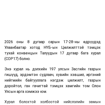
2026 оны 8 дугаар сарын 17-28-ны өдрүүдэд
Улаанбаатар хотод НҮБ-ын Цөлжилттэй тэмцэх
тухай конвенцын Талуудын 17 дугаар бага хурал
(COP17) болно.
Энэ хурал нь дэлхийн 197 улсын Засгийн газрын
гишүүд, эрдэмтэн судлаач, хувийн хэвшил, иргэний
нийгмийн байгууллага нэгдэж цөлжилт, газрын
доройтол, ган гачигтай тэмцэх хамгийн том Олон
Улсын арга хэмжээ юм.
Хурал болохтой холбоотой нийслэлийн замын