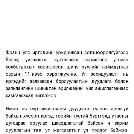
2026 оны 9 дүгээр сарын 1-нээс цахимаар
эхэлнэ.
2026 оны 9 дүгээр сарын 14-нөөс танхимаар
үргэлжилнэ.
Оюутны дотуур байр
Франц улс иргэдийн урьдчилсан зөвшөөрөлгүйгээр
2026 оны 9 дүгээр сарын 13-наас оюутнуудыг
бараа, үйлчилгээ сурталчлах зорилгоор утсаар
дотуур байранд оруулж эхэлнэ.
холбогдохыг хориглосон шинэ хуулийг наймдугаар
Сургууль, цэцэрлэгийн үйл ажиллагааны
сарын 11-нээс хэрэгжүүлнэ. Уг зохицуулалт нь
зохицуулалт
иргэдийг залхаасан борлуулалтын дуудлага болон
залилангийн шинжтэй арилжааны үйл ажиллагаанаас
2026 оны 8 дугаар сарын 17–28-ны өдрүүдэд
хамгаалахад чиглэжээ.
нийслэлийн бүх сургууль, цэцэрлэгт ажлын
Өмнө нь сурталчилгааны дуудлага хүлээн авахгүй
байранд элсэлт, бүртгэл болон бусад аливаа
байхыг хүссэн иргэд төрийн тусгай бүртгэлд утасны
арга хэмжээ зохион байгуулахгүй болно.
дугаараа оруулах шаардлагатай байсан ч зарим
дуудлагын төв уг жагсаалтыг үл тоодог байжээ.