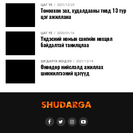
ЦАГ ҮЕ
2021/12/23
Томоохон зах, худалдааны төвд 13 түр
цэг ажиллана
ЦАГ ҮЕ
2020/01/16
Үндэсний номын сангийн нөхцөл
байдалтай танилцлаа
ШУДАРГА МЭДЭЭ
2021/12/14
Өнөөдөр нийслэлд ажиллах
шинжилгээний цэгүүд