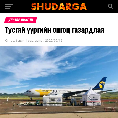
УЛСТӨР НИЙГЭМ
Тусгай үүргийн онгоц газардлаа
Огноо:
6 жил 1 сар.өмнө
,
2020/07/16