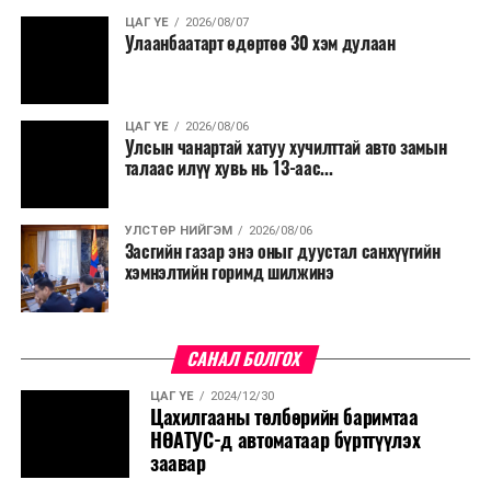
ЦАГ ҮЕ
2026/08/07
Улаанбаатарт өдөртөө 30 хэм дулаан
ЦАГ ҮЕ
2026/08/06
Улсын чанартай хатуу хучилттай авто замын
талаас илүү хувь нь 13-аас...
УЛСТӨР НИЙГЭМ
2026/08/06
Засгийн газар энэ оныг дуустал санхүүгийн
хэмнэлтийн горимд шилжинэ
САНАЛ БОЛГОХ
ЦАГ ҮЕ
2024/12/30
Цахилгааны төлбөрийн баримтаа
НӨАТУС-д автоматаар бүртгүүлэх
заавар