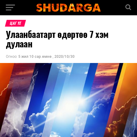
ЦАГ ҮЕ
Улаанбаатарт өдөртөө 7 хэм
дулаан
Огноо:
5 жил 10 сар.өмнө
,
2020/10/30