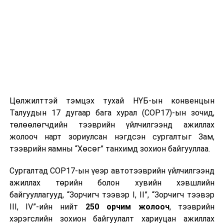
говь, тал хээрийн нутгаар секундэд 14-16 метр хүрч
ширүүсэж, шороон шуурга шуурна. 31-нээс ихэнх
нутгаар, 1, 2-нд нутгийн зүүн хэсгээр хүйтэрч Хангай,
Хөвсгөл, Хэнтийн уулархаг нутаг, Хүрэнбэлчир орчим,
Завхан голын эх, Идэр, Тэс, Туул, Тэрэлж, Хэрлэн,
Онон, Улз, Халх голын хөндийгөөр шөнөдөө 16-21
хэм, өдөртөө 3-8 хэм, говийн бүс нутгийн өмнөд
хэсгээр шөнөдөө 5-10 хэм хүйтэн, өдөртөө 1-6 хэм
Цөлжилттэй тэмцэх тухай НҮБ-ын конвенцын
дулаан, бусад нутгаар шөнөдөө 10-15 хэм хүйтэн,
Талуудын 17 дугаар бага хурал (COP17)-ын зочид,
өдөртөө 1 хэм дулаанаас 4 хэм хүйтэн байна. 3-наас
төлөөлөгчдийн тээврийн үйлчилгээнд ажиллах
ихэнх нутгаар бага зэрэг дулаарна.
жолооч нарт зориулсан нэгдсэн сургалтыг Зам,
тээврийн яамны “Хөсөг” танхимд зохион байгууллаа.
ЦАГ УУР, ОРЧНЫ ШИНЖИЛГЭЭНИЙ ГАЗАР
УРЬДЧИЛАН МЭДЭЭЛЭХ ХЭЛТЭС
Сургалтад COP17-ын үеэр автотээврийн үйлчилгээнд
ажиллах төрийн болон хувийн хэвшлийн
УНШСАН:
3015
байгууллагууд, “Зорчигч тээвэр I, II”, “Зорчигч тээвэр
III, IV”-ийн нийт
250 орчим жолооч
, тээврийн
ДАРААХ МЭДЭЭ
Дуучин Б.Алтанжаргалын “Тэнгэрийн салхи” тоглолт
хэрэгслийн зохион байгуулалт хариуцан ажиллах