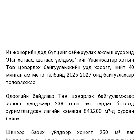
холбогдох байгууллагуудын уялдаа холбоо, аюулгүй
ажиллагааны чиглэлээр жолооч нарыг сургалт, арга
зүйгээр хангаж байна.
Мөн зам тээврийн осол, саатал болон бусад эрсдэл,
онцгой нөхцөл үүссэн үед авах арга хэмжээ, ачаалал
ихтэй нөхцөлд тайван, зөв, шуурхай шийдвэр гаргах,
Инженерийн дэд бүтцийг сайжруулах ажлын хүрээнд
өдөр тутмын ажлын бэлэн байдлыг хангах зэрэг
“Лаг хатаах, шатаах үйлдвэр”-ийг Улаанбаатар хотын
практик ур чадварыг сургалтын хөтөлбөрт тусгажээ.
Төв цэвэрлэх байгууламжийн урд хэсэгт, нийт 40
мянган ам метр талбайд 2025-2027 онд байгуулахаар
Сургалтыг танилцуулах лекц, асуулт-хариулт,
төлөвлөжээ.
жишээнд суурилсан сургалт, багаар ажиллах дасгал,
маршрут болон тээвэрлэлтийн урсгалын зураглалтай
Одоогийн байдлаар Төв цэвэрлэх байгууламжаас
танилцах, онцгой нөхцөлд ажиллах дадлага зэрэг
хоногт дунджаар 238 тонн лаг гардаг бөгөөд
онол, практик хосолсон хэлбэрээр зохион байгуулж
хуримтлагдсан лагийн хэмжээ 843,200 м³-д хүрсэн
байна.
байна.
Сургалтын үеэр COP17 олон улсын бага хурлыг
Шинээр барих үйлдвэр хоногт 250 м³ лаг
зохион байгуулах Үндэсний хорооны Ажлын алба,
боловсруулах хүчин чадалтай. Боловсруулалтын