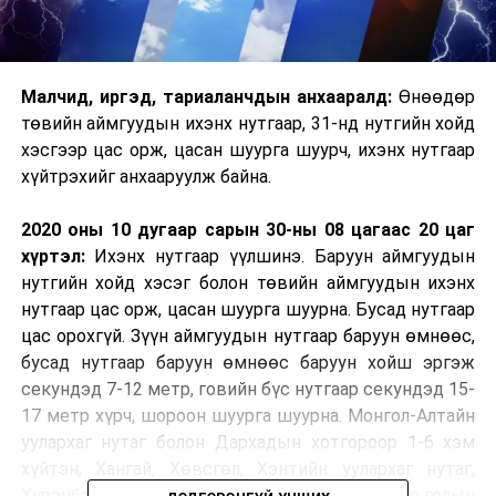
Малч­ид, иргэд, тариаланчдын анхааралд:
Өнөөдөр
төвийн аймгуудын ихэнх нутгаар, 31-нд нутгийн хойд
хэсгээр цас орж, цасан шуурга шуурч, ихэнх нутгаар
хүйтрэхийг анхааруулж байна.
2020 оны 10 дугаар сарын 30-ны 08 цагаас 20 цаг
хүртэл:
Ихэнх нутгаар үүлшинэ. Баруун аймгуудын
нутгийн хойд хэсэг болон төвийн аймгуудын ихэнх
нутгаар цас орж, цасан шуурга шуурна. Бусад нутгаар
цас орохгүй. Зүүн аймгуудын нутгаар баруун өмнөөс,
бусад нутгаар баруун өмнөөс баруун хойш эргэж
секундэд 7-12 метр, говийн бүс нутгаар секундэд 15-
17 метр хүрч, шороон шуурга шуурна. Монгол-Алтайн
уулархаг нутаг болон Дархадын хотгороор 1-6 хэм
хүйтэн, Хангай, Хөвсгөл, Хэнтийн уулархаг нутаг,
Хүрэнбэлчир орчим, Завхан голын эх, Идэр, Тэс голын