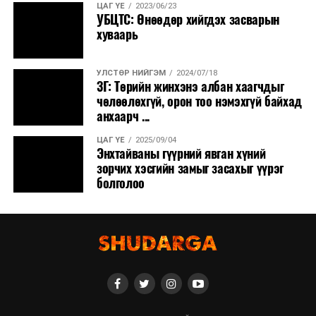
ЦАГ ҮЕ
2023/06/23
УБЦТС: Өнөөдөр хийгдэх засварын
хуваарь
УЛСТӨР НИЙГЭМ
2024/07/18
ЗГ: Төрийн жинхэнэ албан хаагчдыг
чөлөөлөхгүй, орон тоо нэмэхгүй байхад
анхаарч ...
ЦАГ ҮЕ
2025/09/04
Энхтайваны гүүрний явган хүний
зорчих хэсгийн замыг засахыг үүрэг
болголоо