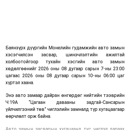
зориулалттай. Лагийг өндөр температурт шатааснаар
эзлэхүүн нь 90 хүртэл хувиар буурч, бактери, вирус
болон бусад өвчин үүсгэгч бичил биетнийг устгах
боломжтой.
Түүнчлэн шаталтын явцад үүсэх дулааныг цахилгаан
болон дулааны эрчим хүч үйлдвэрлэхэд ашиглаж
Баянзүрх дүүргийн Монелийн гудамжийн авто замын
болдог. Зарим технологийн хувьд шаталтын дараа
хэсэгчилсэн засвар, шинэчлэлтийн ажилтай
үлдэх үнснээс фосфор зэрэг ашигт эрдсийг сэргээн
холбоотойгоор тухайн хэсгийн авто замын
авах боломжтой аж.
хөдөлгөөнийг 2026 оны 08 дугаар сарын 7-ны 23:00
цагаас 2026 оны 08 дугаар сарын 10-ны 06:00 цаг
Япон, Герман, Швейцар, Нидерланд, Өмнөд Солонгос
хүртэл хаана.
зэрэг улс лаг хатаах, шатаах технологийг ашиглаж
байна. Тухайлбал, Германд лаг шатаах үйлдвэрээс
Энэ авто замаар дайран өнгөрдөг нийтийн тээврийн
гарсан үнснээс фосфор сэргээн авах технологи
Ч:19А “Цагаан давааны задгай-Сансарын
ашигладаг бол Нидерландад төвлөрсөн лаг
үйлчилгээний төв” чиглэлийн замналд түр хугацаагаар
боловсруулах үйлдвэрүүдээр дулаан, цахилгаан
өөрчлөлт орж байна.
эрчим хүч үйлдвэрлэдэг.
Авто замын засварын хугацаанд тус чиглэл дараах