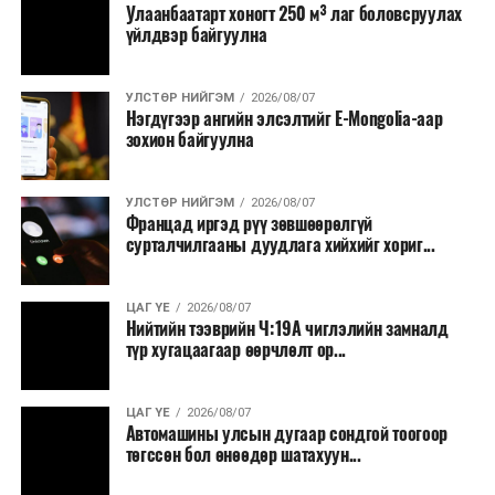
Улаанбаатарт хоногт 250 м³ лаг боловсруулах
үйлдвэр байгуулна
УЛСТӨР НИЙГЭМ
2026/08/07
Нэгдүгээр ангийн элсэлтийг E-Mongolia-аар
зохион байгуулна
УЛСТӨР НИЙГЭМ
2026/08/07
Францад иргэд рүү зөвшөөрөлгүй
сурталчилгааны дуудлага хийхийг хориг...
ЦАГ ҮЕ
2026/08/07
Нийтийн тээврийн Ч:19А чиглэлийн замналд
түр хугацаагаар өөрчлөлт ор...
ЦАГ ҮЕ
2026/08/07
Автомашины улсын дугаар сондгой тоогоор
төгссөн бол өнөөдөр шатахуун...