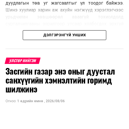
дуудлагын төв уг жагсаалтыг үл тоодог байжээ.
Шинэ хуулиар харин аж ахуйн нэгжүүд хэрэглэгчээс
урьдчилан зөвшөөрөл аваагүй тохиолдолд
сурталчилгааны зорилгоор утсаар холбогдох эрхгүй
болно. Иргэн өгсөн зөвшөөрлөө хүссэн үедээ цуцлах
ДЭЛГЭРЭНГҮЙ УНШИХ
боломжтой.
Францын эрх баригчдын тооцоолсноор тус улсын
иргэдийн дөрөвний гурав орчим нь долоо хоног бүр
УЛСТӨР НИЙГЭМ
дор хаяж нэг удаа хүсээгүй сурталчилгааны дуудлага
Засгийн газар энэ оныг дуустал
хүлээн авдаг бөгөөд олон хүн үүнээс ч олон
санхүүгийн хэмнэлтийн горимд
дуудлагад өртдөг байна. Хэрэглэгчийн эрхийг
хамгаалах 11 байгууллага 2024 онд хамтран
шилжинэ
шаардлага гаргаж, суурин болон гар утас руу ирдэг
тасралтгүй сурталчилгааны дуудлагыг хориглохыг
Огноо:
1 өдрийн өмнө
,
2026/08/06
уриалж байжээ.
Хуулийг зөрчиж дуудлага хийсэн хувь хүнийг нэг
дуудлага тутамд 75 мянга хүртэлх евро, аж ахуйн