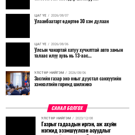
салбар бүрдээ урсгал зардлыг 20 хувиар бууруулах,
нөхөн томилгоо хийхгүй байх, аялал, амралт, зугаалга,
ЦАГ ҮЕ
2026/08/07
хамт олны урлаг, спортын арга хэмжээг зохион
Улаанбаатарт өдөртөө 30 хэм дулаан
байгуулахгүй байх, төрийн албанд шинэ орон тоо бий
болгохгүй байх, эрчим хүчний хэрэглээг хэмнэх, хурал,
сургалтыг цахим хэлбэрт шилжүүлэх, төрийн албан
ЦАГ ҮЕ
2026/08/06
хаагчдыг зарим өдрүүдэд цахимаар ажиллуулах арга
Улсын чанартай хатуу хучилттай авто замын
хэмжээг үргэлжлүүлэхийг үүрэг болголоо.
талаас илүү хувь нь 13-аас...
Төсвийн сахилга бат сайжирч, эдийн засгийн нөхцөл
УЛСТӨР НИЙГЭМ
2026/08/06
байдал хэвийн болсон тохиолдолд эдгээр
Засгийн газар энэ оныг дуустал санхүүгийн
хязгаарлалтыг үе шаттайгаар сулруулах юм.
хэмнэлтийн горимд шилжинэ
САНАЛ БОЛГОХ
УЛСТӨР НИЙГЭМ
2023/12/08
Газрыг гадаадын иргэн, аж ахуйн
нэгжид эзэмшүүлсэн асуудлыг