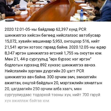
2020.12.01-05-ны байдлаар 62,397 хүнд PCR
шинжилгээ хийсэн бөгөөд нийслэлээс автобусаар
15,072, хувийн машинаар 5,953, онгоцоор 516, нийт
21,541 иргэн хотоос гараад байна. 2020.12.05-ны өдөр
8,347 иргэн шинжилгээ өгсний 1,755 нь оюутан юм.
Мөн 21, 44-р сургуульд “өрх бүрээс нэг иргэн”
бодлогын хүрээнд 892 хүнээс шинжилгээ авчээ.
Нийслэлийн зургаан дүүргийн 20 цэгт PCR
шинжилгээ авч байна. 300 орчим эмч, эмнэлгийн
ажилтан, онцгой байдлын 20, мэргэжлийн хяналтын
20, цагдаагийн 250 орчим алба хаагч, мөн
сургуулиудаас тодорхой тооны хүн, нийт 700 гаруй
хүн ажиллаж байгаа юм.