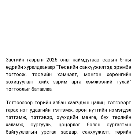
нэгжийг 375 мянга хүртэлх еврогоор торгох
боломжтой. Харин хэрэглэгч өөрөө зөвшөөрсөн,
эсвэл тухайн компанитай өмнө нь гэрээний
харилцаатай бөгөөд шинэ үйлчилгээ санал болгож
буй тохиолдолд хориг үйлчлэхгүй. Иргэд
зөвшөөрөлгүй дуудлагын талаар төрийн цахим
хуудсаар мэдээлэх боломжтой.
Засгийн газрын 2026 оны наймдугаар сарын 5-ны
Шинэ хууль Францын зах зээлд үйлчилдэг гадаадын
өдрийн хуралдаанаар “Төсвийн санхүүжилтэд эрэмбэ
дуудлагын төвүүдэд нөлөөлөхөөр байна. Тухайлбал,
тогтоож, төсвийн хэмнэлт, мөнгөн хөрөнгийн
Мароккогийн дуудлагын төвүүдийн орлогын 80 гаруй
зохицуулалт хийх зарим арга хэмжээний тухай”
хувь Францын зах зээлээс бүрддэг бөгөөд тус улсын
тогтоолыг баталлаа.
40–50 мянган ажлын байр эрсдэлд орж болзошгүйг
Мароккогийн хөдөлмөр эрхлэлтийн сайд мэдэгджээ.
Тогтоолоор төрийн албан хаагчдын цалин, тэтгэвэрт
гарах нэг удаагийн тэтгэмж, орон нутгийн нэмэгдэл
тэтгэмж, тэтгэвэр, хүүхдийн мөнгө, бүх төрлийн
халамж, сургууль, цэцэрлэг болон сургалтын
байгууллагын урсгал засвар, санхүүжилт, төрийн