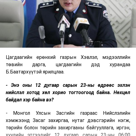
Цагдаагийн ерөнхий газрын Хэвлэл, мэдээллийн
төвийн дарга, цагдаагийн дэд хурандаа
Б.Баатархүүтэй ярилцлаа.
- Энэ оны 12 дугаар сарын 23-ны өдрөөс эхлэн
нийслэл хотод хөл хорио тогтоогоод байна. Нөхцөл
байдал хэр байна вэ?
- Монгол Улсын Засгийн газраас Нийслэлийн
хэмжээнд Засаг захиргаа, нутаг дэвсгэрийн нэгж,
төрийн болон төрийн захиргааны байгууллага, иргэн,
хуулийн этгээдийг 12 дугаар сарын 23-ны 06:00