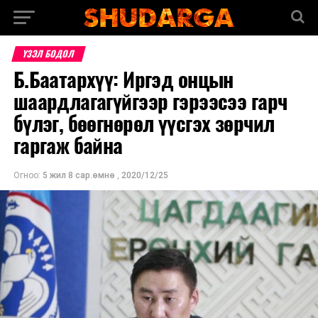
ҮЗЭЛ БОДОЛ
Б.Баатархүү: Иргэд онцын
шаардлагагүйгээр гэрээсээ гарч
бүлэг, бөөгнөрөл үүсгэх зөрчил
гаргаж байна
Огноо:
5 жил 8 сар.өмнө
,
2020/12/25