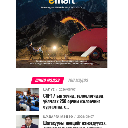
ШИНЭ МЭДЭЭ
ТОП МЭДЭЭ
ЦАГ ҮЕ
2026/08/07
COP17-ын зочид, төлөөлөгчдөд
үйлчлэх 250 орчим жолоочийг
сургалтад х...
ШУДАРГА МЭДЭЭ
2026/08/07
Шатахууны нөөцийг нэмэгдүүлэх,