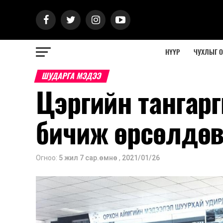
НҮҮР
ЧУХЛЫГ 
ШУДАРГА МЭДЭЭ
Цэргийн тангарг
бичиж өрсөлдө
Огноо:
5 жил 7 сар.өмнө
,
2021/01/26