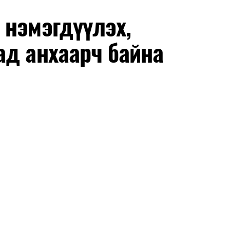
 нэмэгдүүлэх,
ад анхаарч байна