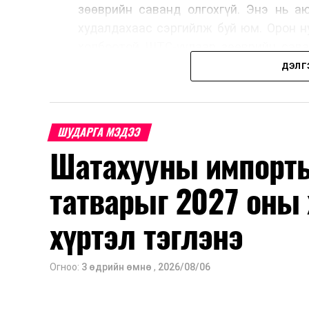
зөөврийн саванд олгохгүй. Энэ нь а
худалдахаас сэргийлж буй юм. Орон н
холбоотой ШТС-уудаар зөөврийн сава
автомашины тэгш, сондгой дугаараар
ДЭЛГ
автобензин олгох зохицуулалт энэ са
үед нөөцийг хэвийн болгох, хэвийн г
Шатахууны нөөцийг нэмэгдүүлэх, ний
ШУДАРГА МЭДЭЭ
үүсвэрийг нэмэгдүүлэх чиглэлд анхаар
Шатахууны импорты
түлш орж ирсэн бөгөөд шилжүүлэн а
үйлдвэр, эрдэс баялгийн яамнаас мэдээ
татварыг 2027 оны 
хүртэл тэглэнэ
Огноо:
3 өдрийн өмнө
,
2026/08/06