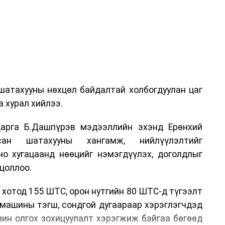
шатахууны нөхцөл байдалтай холбогдуулан цаг
 хурал хийлээ.
арга Б.Дашпүрэв мэдээллийн эхэнд Ерөнхий
сан шатахууны хангамж, нийлүүлэлтийг
но хугацаанд нөөцийг нэмэгдүүлэх, доголдлыг
цоллоо.
 хотод 155 ШТС, орон нутгийн 80 ШТС-д түгээлт
омашины тэгш, сондгой дугаараар хэрэглэгчдэд
нзин олгох зохицуулалт хэрэгжиж байгаа бөгөөд