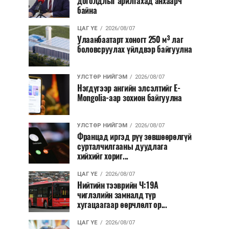
доголдлыг арилгахад анхаарч
байна
ЦАГ ҮЕ
2026/08/07
Улаанбаатарт хоногт 250 м³ лаг
боловсруулах үйлдвэр байгуулна
УЛСТӨР НИЙГЭМ
2026/08/07
Нэгдүгээр ангийн элсэлтийг E-
Mongolia-аар зохион байгуулна
УЛСТӨР НИЙГЭМ
2026/08/07
Францад иргэд рүү зөвшөөрөлгүй
сурталчилгааны дуудлага
хийхийг хориг...
ЦАГ ҮЕ
2026/08/07
Нийтийн тээврийн Ч:19А
чиглэлийн замналд түр
хугацаагаар өөрчлөлт ор...
ЦАГ ҮЕ
2026/08/07