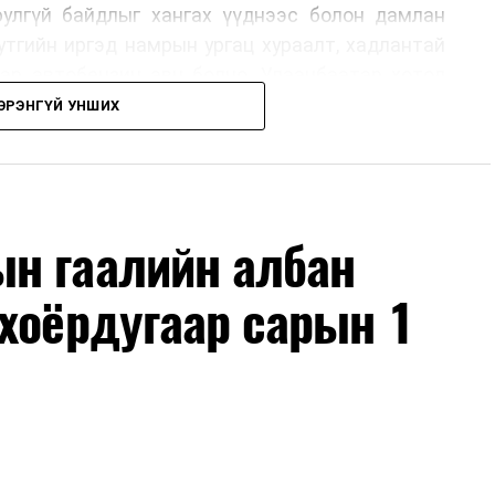
юулгүй байдлыг хангах үүднээс болон дамлан
утгийн иргэд намрын ургац хураалт, хадлантай
ар автобензин авч болно. Улаанбаатар хотод
 хэрэглэгчдэд нэг удаа 50,000 төгрөг хүртэл
ЭРЭНГҮЙ УНШИХ
рын 15-ны өдрийг хүртэл үргэлжлэх бөгөөд энэ
оримоор ажлаа үргэлжүүлнэ гэж найдаж байна.
лүүлэлтийг тогтворжуулах хүрээнд бусад эх
ч байна. Замын-Үүд боомтоор 2000 тонн дизель
н гаалийн албан
чих ажиллагаа хийгдэж байна" гэлээ
гэж Аж
ллээ.
хоёрдугаар сарын 1