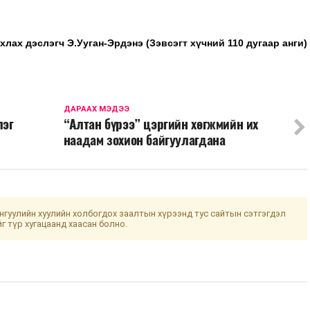
хлах дэслэгч Э.Ууган-Эрдэнэ (Зэвсэгт хүчний 110 дугаар анги)
ДАРААХ МЭДЭЭ
лэг
“Алтан бүрээ” цэргийн хөгжмийн их
наадам зохион байгуулагдана
гуулийн хуулийн холбогдох заалтын хүрээнд тус сайтын сэтгэгдэл
йг түр хугацаанд хаасан болно.