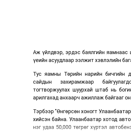
Аж үйлдвэр, эрдэс баялгийн яамнаас 
үеийн асуудлаар ээлжит хэвлэлийн бага
Тус яамны Төрийн нарийн бичгийн д
сайдын захирамжаар байгуулагд
тогтворжуулах шуурхай штаб нь боги
арилгахад анхаарч ажиллаж байгааг он
Тэрбээр "Өнгөрсөн хоногт Улаанбаатар
хийсэн байна. Улаанбаатар хотод авт
нэг удаа 50,000 төгрөг хүртэл автобе