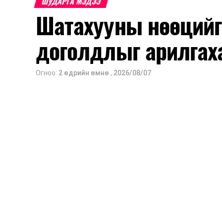
ШУДАРГА МЭДЭЭ
Шатахууны нөөцийг
доголдлыг арилгах
Огноо:
2 өдрийн өмнө
,
2026/08/07