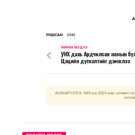
А
УНШСАН:
2943
ӨМНӨХ МЭДЭЭ
УИХ дахь Ардчилсан намын бү
Цэцийн дүгнэлтийг дэмжлээ
АНХААРУУЛГА: УИХ-ын 2024 оны ээлжит сон
хэсги