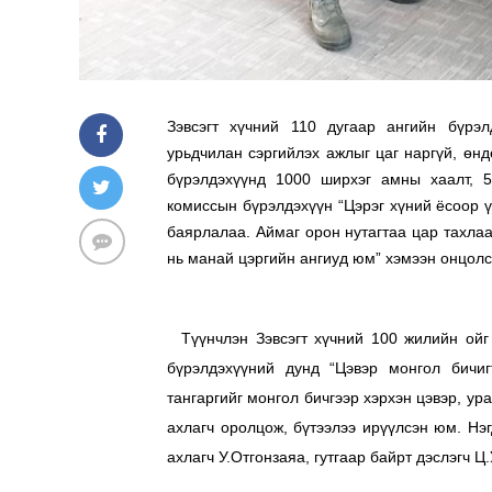
Зэвсэгт хүчний 110 дугаар ангийн бүрэл
урьдчилан сэргийлэх ажлыг цаг наргүй, өн
бүрэлдэхүүнд 1000 ширхэг амны хаалт, 5
комиссын бүрэлдэхүүн “Цэрэг хүний ёсоор ү
баярлалаа. Аймаг орон нутагтаа цар тахлаа
нь манай цэргийн ангиуд юм” хэмээн онцол
Түүнчлэн Зэвсэгт хүчний 100 жилийн ойг 
бүрэлдэхүүний дунд “Цэвэр монгол бичиг
тангаргийг монгол бичгээр хэрхэн цэвэр, ур
ахлагч оролцож, бүтээлээ ирүүлсэн юм. Нэг
ахлагч У.Отгонзаяа, гутгаар байрт дэслэгч 