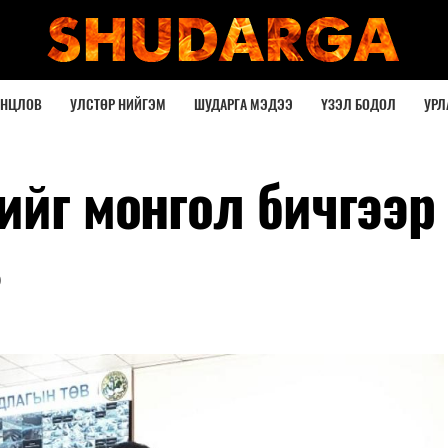
ОНЦЛОВ
УЛСТӨР НИЙГЭМ
ШУДАРГА МЭДЭЭ
ҮЗЭЛ БОДОЛ
УРЛ
ийг монгол бичгээр
в