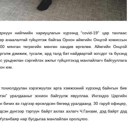
дэхүүн нийгмийн хариуцлагын хүрээнд “covid-19” цар тахлаас
дөр ачаалалтай гүйцэтгэж байгаа Орхон аймгийн Онцгой комиссын
00 мянган төгрөгийн мөнгөн хандив өргөлөө. Аймгийн Онцгой
ргэлж дэмжиж, тусалж, ард талд бат найдвартай зогсдог та бүхэнд
с урьдчилан сэргийлэх ажлыг гүйцэтгэхэд манлайлагч байгууллага
сон юм.
тохиолдуулан хэрэгжүүлэх арга хэмжээний хүрээнд байнгын бие
тэн” уралдааныг зохион байгуулж явууллаа. Ингэхдээ Цэргийн
ан бичих вэ гэдгээр өрсөлдсөн бөгөөд уралдаанд 30 гаруй офицер,
дсэн дүнгээр тэргүүн байрт ахлах ахлагч Ч.Ганзам, дэд байрт дэд
Ц.Ууганбаяр нар бусдыгаа манлайлан оролцлоо.