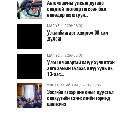
Автомашины улсын дугаар
сондгой тоогоор төгссөн бол
өнөөдөр шатахуун...
ЦАГ ҮЕ
2026/08/07
Улаанбаатарт өдөртөө 30 хэм
дулаан
ЦАГ ҮЕ
2026/08/06
Улсын чанартай хатуу хучилттай
авто замын талаас илүү хувь нь
13-аас...
УЛСТӨР НИЙГЭМ
2026/08/06
Засгийн газар энэ оныг дуустал
санхүүгийн хэмнэлтийн горимд
шилжинэ