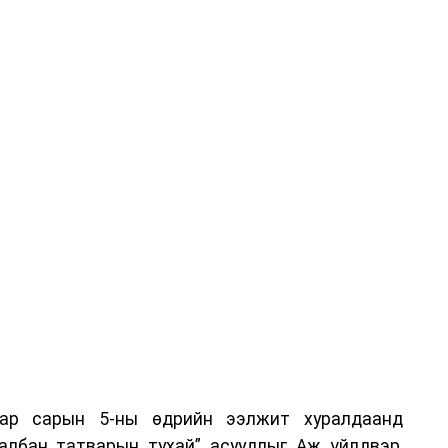
аар сарын 5-ны өдрийн ээлжит хуралдаанд
 албан татварын тухай” асуудлыг Аж үйлдвэр,