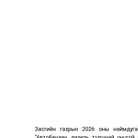
Засгийн газрын 2026 оны наймдуг
“Автобензин, дизель түлшний онцгой