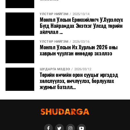
УЛСТӨР НИЙГЭМ
2025/10/14
Монгол Улсын Ерөнхийлөгч У.Хүрэлсүх
Бүгд Найрамдах Энэтхэг Улсад төрийн
айлчлал ...
УЛСТӨР НИЙГЭМ
2026/03/16
Монгол Улсын Их Хурлын 2026 оны
хаврын чуулган өнөөдөр эхэллээ
ШУДАРГА МЭДЭЭ
2026/03/12
Төрийн өмчийн орон сууцыг иргэдэд
хөлслүүлэх, өмчлүүлэх, борлуулах
журмыг баталл...