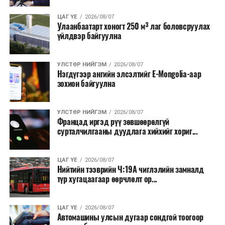
Түүнчлэн түлш, улаанбуудай, хүнсний ногооны нөөц
ЦАГ ҮЕ
2026/08/07
Улаанбаатарт хоногт 250 м³ лаг боловсруулах
бүрдүүлэх зоорь, агуулах барих аж ахуйн нэгжүүдэд
үйлдвэр байгуулна
хөнгөлөлттэй зээл олгох, цахилгааны хөнгөлөлт
үзүүлэхийг салбарын сайд нарт үүрэг болголоо.
УЛСТӨР НИЙГЭМ
2026/08/07
Нэгдүгээр ангийн элсэлтийг E-Mongolia-аар
зохион байгуулна
УЛСТӨР НИЙГЭМ
2026/08/07
Францад иргэд рүү зөвшөөрөлгүй
сурталчилгааны дуудлага хийхийг хориг...
ЦАГ ҮЕ
2026/08/07
Нийтийн тээврийн Ч:19А чиглэлийн замналд
түр хугацаагаар өөрчлөлт ор...
ЦАГ ҮЕ
2026/08/07
Автомашины улсын дугаар сондгой тоогоор