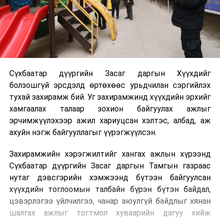
Сүхбаатар дүүргийн Засаг даргын Хүүхдийг
болзошгүй эрсдэлд өртөхөөс урьдчилан сэргийлэх
тухай захирамж бий. Уг захирамжинд хүүхдийн эрхийг
хамгаалах талаар зохион байгуулах ажлыг
эрчимжүүлэхээр ажил хариуцсан хэлтэс, албад, аж
ахуйн нэгж байгууллагыг үүрэгжүүлсэн.
Захирамжийн хэрэгжилтийг хангах ажлын хүрээнд
Сүхбаатар дүүргийн Засаг даргын Тамгын газраас
нутаг дэвсгэрийн хэмжээнд бүтээн байгуулсан
хүүхдийн тоглоомын талбайн бүрэн бүтэн байдал,
цэвэрлэгээ үйлчилгээ, чанар аюулгүй байдлыг хянан
шалгах ажлыг тогтмол хуваарийн дагуу хийж