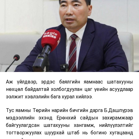
Аж үйлдвэр, эрдэс баялгийн яамнаас шатахууны
нөхцөл байдалтай холбогдуулан цаг үеийн асуудлаар
ээлжит хэвлэлийн бага хурал хийлээ.
Тус яамны Төрийн нарийн бичгийн дарга Б.Дашпүрэв
мэдээллийн эхэнд Ерөнхий сайдын захирамжаар
байгуулагдсан шатахууны хангамж, нийлүүлэлтийг
тогтворжуулах шуурхай штаб нь богино хугацаанд