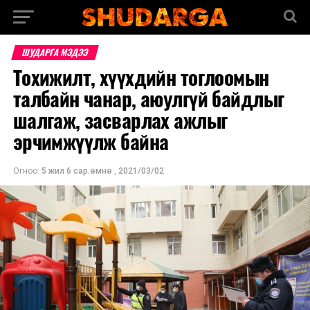
ШУДАРГА МЭДЭЭ
Тохижилт, хүүхдийн тоглоомын
талбайн чанар, аюулгүй байдлыг
шалгаж, засварлах ажлыг
эрчимжүүлж байна
Огноо:
5 жил 6 сар.өмнө
,
2021/03/02