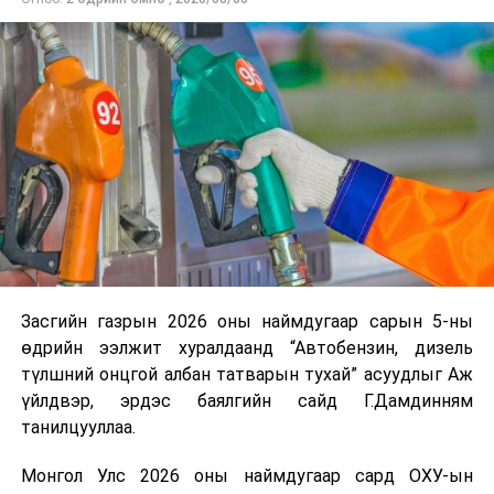
нийлүүлэлтийг тогтворжуулах хүрээнд бусад эх
үүсвэрийг нэмэгдүүлэх чиглэлд анхаарч байна.
Замын-Үүд боомтоор 2000 тонн дизель түлш орж
ирсэн бөгөөд шилжүүлэн ачих ажиллагаа хийгдэж
байна" гэлээ
гэж Аж үйлдвэр, эрдэс баялгийн яамнаас
мэдээллээ.
Засгийн газрын 2026 оны наймдугаар сарын 5-ны
өдрийн ээлжит хуралдаанд “Автобензин, дизель
түлшний онцгой албан татварын тухай” асуудлыг Аж
үйлдвэр, эрдэс баялгийн сайд Г.Дамдинням
танилцууллаа.
Монгол Улс 2026 оны наймдугаар сард ОХУ-ын