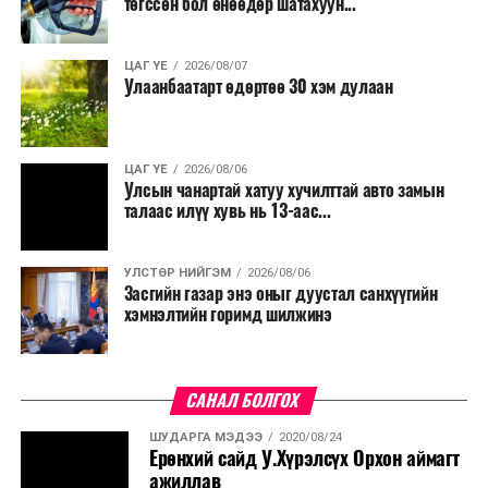
төгссөн бол өнөөдөр шатахуун...
ЦАГ ҮЕ
2026/08/07
Улаанбаатарт өдөртөө 30 хэм дулаан
ЦАГ ҮЕ
2026/08/06
Улсын чанартай хатуу хучилттай авто замын
талаас илүү хувь нь 13-аас...
УЛСТӨР НИЙГЭМ
2026/08/06
Засгийн газар энэ оныг дуустал санхүүгийн
хэмнэлтийн горимд шилжинэ
САНАЛ БОЛГОХ
ШУДАРГА МЭДЭЭ
2020/08/24
Ерөнхий сайд У.Хүрэлсүх Орхон аймагт
ажиллав