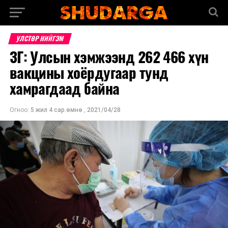
УЛСТӨР НИЙГЭМ
ЗГ: Улсын хэмжээнд 262 466 хүн
вакцины хоёрдугаар тунд
хамрагдаад байна
Огноо:
5 жил 4 сар.өмнө
,
2021/04/28