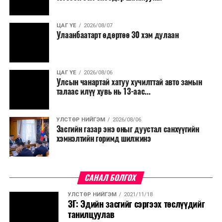
салбар бүрдээ урсгал зардлыг 20 хувиар бууруулах,
нөхөн томилгоо хийхгүй байх, аялал, амралт, зугаалга,
ЦАГ ҮЕ
2026/08/07
хамт олны урлаг, спортын арга хэмжээг зохион
Улаанбаатарт өдөртөө 30 хэм дулаан
байгуулахгүй байх, төрийн албанд шинэ орон тоо бий
болгохгүй байх, эрчим хүчний хэрэглээг хэмнэх, хурал,
сургалтыг цахим хэлбэрт шилжүүлэх, төрийн албан
ЦАГ ҮЕ
2026/08/06
хаагчдыг зарим өдрүүдэд цахимаар ажиллуулах арга
Улсын чанартай хатуу хучилттай авто замын
хэмжээг үргэлжлүүлэхийг үүрэг болголоо.
талаас илүү хувь нь 13-аас...
Төсвийн сахилга бат сайжирч, эдийн засгийн нөхцөл
УЛСТӨР НИЙГЭМ
2026/08/06
байдал хэвийн болсон тохиолдолд эдгээр
Засгийн газар энэ оныг дуустал санхүүгийн
хязгаарлалтыг үе шаттайгаар сулруулах юм.
хэмнэлтийн горимд шилжинэ
САНАЛ БОЛГОХ
УЛСТӨР НИЙГЭМ
2021/11/18
ЗГ: Эдийн засгийг сэргээх төслүүдийг
танилцуулав