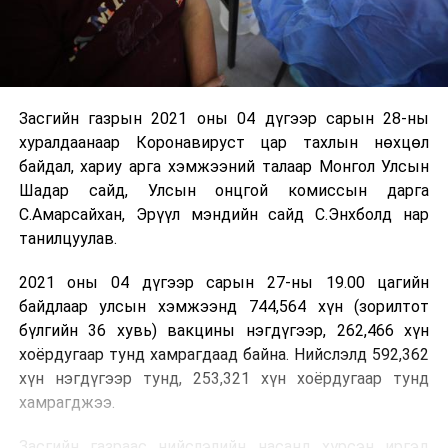
Засгийн газрын 2021 оны 04 дүгээр сарын 28-ны
хуралдаанаар Коронавируст цар тахлын нөхцөл
байдал, хариу арга хэмжээний талаар Монгол Улсын
Шадар сайд, Улсын онцгой комиссын дарга
С.Амарсайхан, Эрүүл мэндийн сайд С.Энхболд нар
танилцуулав.
2021 оны 04 дүгээр сарын 27-ны 19.00 цагийн
байдлаар улсын хэмжээнд 744,564 хүн (зорилтот
бүлгийн 36 хувь) вакцины нэгдүгээр, 262,466 хүн
хоёрдугаар тунд хамрагдаад байна. Нийслэлд 592,362
хүн нэгдүгээр тунд, 253,321 хүн хоёрдугаар тунд
хамрагджээ.
Засгийн газраас нийслэлийн насанд хүрсэн иргэд