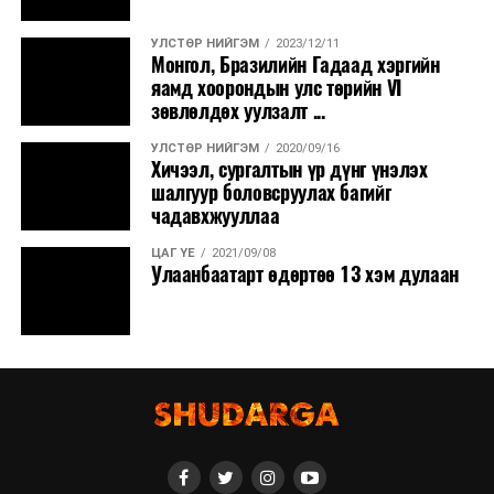
УЛСТӨР НИЙГЭМ
2023/12/11
Монгол, Бразилийн Гадаад хэргийн
яамд хоорондын улс төрийн VI
зөвлөлдөх уулзалт ...
УЛСТӨР НИЙГЭМ
2020/09/16
Хичээл, сургалтын үр дүнг үнэлэх
шалгуур боловсруулах багийг
чадавхжууллаа
ЦАГ ҮЕ
2021/09/08
Улаанбаатарт өдөртөө 13 хэм дулаан