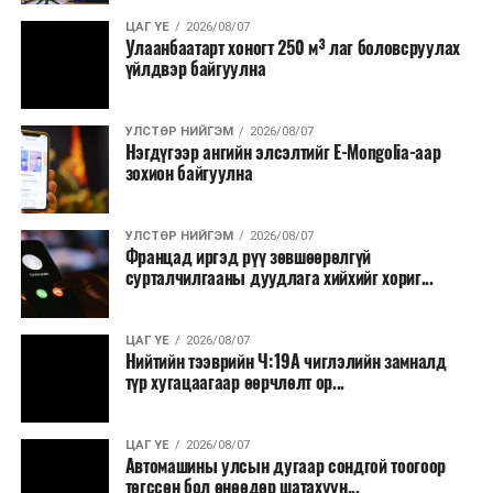
Зайлшгүй шаардлагагүй тоног төхөөрөмж,
ЦАГ ҮЕ
2026/08/07
тавилга, автомашин худалдан авах;
Улаанбаатарт хоногт 250 м³ лаг боловсруулах
үйлдвэр байгуулна
Батлан хамгаалах, хууль зүйн салбараас бусад
сургалт, дадлага;
УЛСТӨР НИЙГЭМ
2026/08/07
Хуулиар заавал мэдээлэхээс бусад кино,
Нэгдүгээр ангийн элсэлтийг E-Mongolia-аар
контент, хэвлэлийн зардал;
зохион байгуулна
Заавал олгохоос бусад тэтгэмж, урамшуулал.
УЛСТӨР НИЙГЭМ
2026/08/07
Санхүүгийн хэмнэлтийн горимыг 2026 оны
Францад иргэд рүү зөвшөөрөлгүй
арванхоёрдугаар сарын 31 хүртэл мөрдөнө. Харин
сурталчилгааны дуудлага хийхийг хориг...
эрүүл мэндийн салбар уг хэмнэлтийн горимд
хамрагдахгүй бөгөөд цэцэрлэг, сургуулийн хүүхдийн
ЦАГ ҮЕ
2026/08/07
эрт илрүүлэг, вакцинжуулалт, томуу, томуу төст
Нийтийн тээврийн Ч:19А чиглэлийн замналд
өвчний эсрэг арга хэмжээ зэрэг зайлшгүй
түр хугацаагаар өөрчлөлт ор...
шаардлагатай ажлууд төлөвлөгөөний дагуу
үргэлжилнэ гэж Ерөнхий сайд Н.Учрал онцоллоо.
ЦАГ ҮЕ
2026/08/07
Автомашины улсын дугаар сондгой тоогоор
Мөн бүх шатны төсвийн ерөнхийлөн захирагч нарт
төгссөн бол өнөөдөр шатахуун...