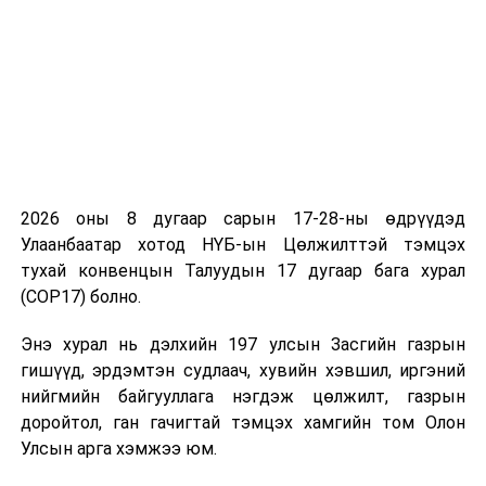
дархлаажуулна.
УНШСАН:
2762
ДАРААХ МЭДЭЭ
“Богдхан төмөр зам” төслийг хэрэгжүүлэх ажлын
явцын талаар Ерөнхий сайдад танилцуулав
ӨМНӨХ МЭДЭЭ
Ж.Дамдинцэрэн: Соёл, урлагийн салбарыг
2026 оны 8 дугаар сарын 17-28-ны өдрүүдэд
менежментийн эргэлтэд оруулах хэрэгтэй
Улаанбаатар хотод НҮБ-ын Цөлжилттэй тэмцэх
тухай конвенцын Талуудын 17 дугаар бага хурал
(COP17) болно.
Энэ хурал нь дэлхийн 197 улсын Засгийн газрын
гишүүд, эрдэмтэн судлаач, хувийн хэвшил, иргэний
нийгмийн байгууллага нэгдэж цөлжилт, газрын
доройтол, ган гачигтай тэмцэх хамгийн том Олон
Улсын арга хэмжээ юм.