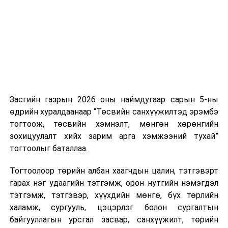
нэгжийг 375 мянга хүртэлх еврогоор торгох
боломжтой. Харин хэрэглэгч өөрөө зөвшөөрсөн,
эсвэл тухайн компанитай өмнө нь гэрээний
харилцаатай бөгөөд шинэ үйлчилгээ санал болгож
буй тохиолдолд хориг үйлчлэхгүй. Иргэд
зөвшөөрөлгүй дуудлагын талаар төрийн цахим
хуудсаар мэдээлэх боломжтой.
Засгийн газрын 2026 оны наймдугаар сарын 5-ны
Шинэ хууль Францын зах зээлд үйлчилдэг гадаадын
өдрийн хуралдаанаар “Төсвийн санхүүжилтэд эрэмбэ
дуудлагын төвүүдэд нөлөөлөхөөр байна. Тухайлбал,
тогтоож, төсвийн хэмнэлт, мөнгөн хөрөнгийн
Мароккогийн дуудлагын төвүүдийн орлогын 80 гаруй
зохицуулалт хийх зарим арга хэмжээний тухай”
хувь Францын зах зээлээс бүрддэг бөгөөд тус улсын
тогтоолыг баталлаа.
40–50 мянган ажлын байр эрсдэлд орж болзошгүйг
Мароккогийн хөдөлмөр эрхлэлтийн сайд мэдэгджээ.
Тогтоолоор төрийн албан хаагчдын цалин, тэтгэвэрт
гарах нэг удаагийн тэтгэмж, орон нутгийн нэмэгдэл
тэтгэмж, тэтгэвэр, хүүхдийн мөнгө, бүх төрлийн
халамж, сургууль, цэцэрлэг болон сургалтын
байгууллагын урсгал засвар, санхүүжилт, төрийн