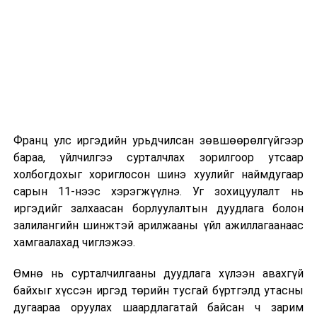
2026 оны 9 дүгээр сарын 1-нээс цахимаар
эхэлнэ.
2026 оны 9 дүгээр сарын 14-нөөс танхимаар
үргэлжилнэ.
Оюутны дотуур байр
Франц улс иргэдийн урьдчилсан зөвшөөрөлгүйгээр
2026 оны 9 дүгээр сарын 13-наас оюутнуудыг
бараа, үйлчилгээ сурталчлах зорилгоор утсаар
дотуур байранд оруулж эхэлнэ.
холбогдохыг хориглосон шинэ хуулийг наймдугаар
Сургууль, цэцэрлэгийн үйл ажиллагааны
сарын 11-нээс хэрэгжүүлнэ. Уг зохицуулалт нь
зохицуулалт
иргэдийг залхаасан борлуулалтын дуудлага болон
залилангийн шинжтэй арилжааны үйл ажиллагаанаас
2026 оны 8 дугаар сарын 17–28-ны өдрүүдэд
хамгаалахад чиглэжээ.
нийслэлийн бүх сургууль, цэцэрлэгт ажлын
Өмнө нь сурталчилгааны дуудлага хүлээн авахгүй
байранд элсэлт, бүртгэл болон бусад аливаа
байхыг хүссэн иргэд төрийн тусгай бүртгэлд утасны
арга хэмжээ зохион байгуулахгүй болно.
дугаараа оруулах шаардлагатай байсан ч зарим