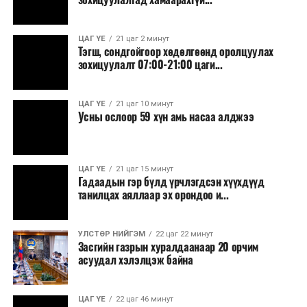
ЦАГ ҮЕ
21 цаг 2 минут
Тэгш, сондгойгоор хөдөлгөөнд оролцуулах
зохицуулалт 07:00-21:00 цаги...
ЦАГ ҮЕ
21 цаг 10 минут
Усны ослоор 59 хүн амь насаа алджээ
ЦАГ ҮЕ
21 цаг 15 минут
Гадаадын гэр бүлд үрчлэгдсэн хүүхдүүд
танилцах аяллаар эх орондоо и...
УЛСТӨР НИЙГЭМ
22 цаг 22 минут
Засгийн газрын хуралдаанаар 20 орчим
асуудал хэлэлцэж байна
ЦАГ ҮЕ
22 цаг 46 минут