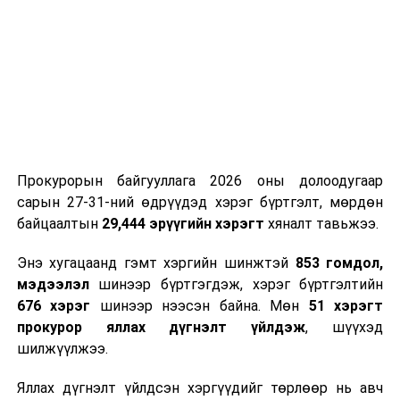
шалтгаан...
Прокурорын байгууллага 2026 оны долоодугаар
сарын 27-31-ний өдрүүдэд хэрэг бүртгэлт, мөрдөн
байцаалтын
29,444 эрүүгийн хэрэгт
хяналт тавьжээ.
Энэ хугацаанд гэмт хэргийн шинжтэй
853 гомдол,
мэдээлэл
шинээр бүртгэгдэж, хэрэг бүртгэлтийн
676 хэрэг
шинээр нээсэн байна. Мөн
51 хэрэгт
прокурор яллах дүгнэлт үйлдэж
, шүүхэд
шилжүүлжээ.
Яллах дүгнэлт үйлдсэн хэргүүдийг төрлөөр нь авч