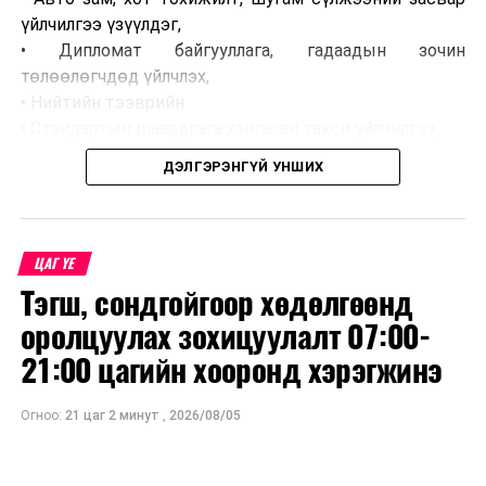
үйлчилгээ үзүүлдэг,
• Дипломат байгууллага, гадаадын зочин
төлөөлөгчдөд үйлчлэх,
• Нийтийн тээврийн
• Стандартын шаардлага хангасан такси үйлчилгээ,
• Сургууль, цэцэрлэг, байгууллагын ажилчдын тээвэр,
ДЭЛГЭРЭНГҮЙ УНШИХ
• Таних тэмдэг бүхий хэвлэл мэдээллийн
байгууллагын тээврийн хэрэгсэл хамаарахгүй.
ЦАГ ҮЕ
Тэгш, сондгойгоор хөдөлгөөнд
оролцуулах зохицуулалт 07:00-
21:00 цагийн хооронд хэрэгжинэ
Огноо:
21 цаг 2 минут
,
2026/08/05