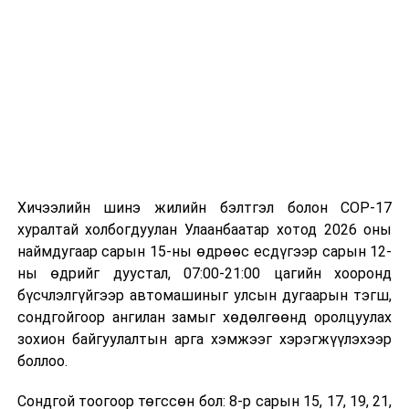
Хичээлийн шинэ жилийн бэлтгэл болон COP-17
хуралтай холбогдуулан Улаанбаатар хотод 2026 оны
наймдугаар сарын 15-ны өдрөөс есдүгээр сарын 12-
ны өдрийг дуустал, 07:00-21:00 цагийн хооронд
бүсчлэлгүйгээр автомашиныг улсын дугаарын тэгш,
сондгойгоор ангилан замыг хөдөлгөөнд оролцуулах
зохион байгуулалтын арга хэмжээг хэрэгжүүлэхээр
боллоо.
Сондгой тоогоор төгссөн бол: 8-р сарын 15, 17, 19, 21,