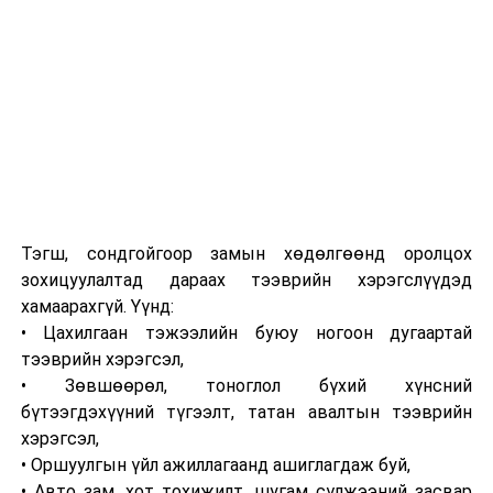
барьцааны бүртгэлтэй холбоотойгоор бусдад давуу
байдал бий болгох зорилгоор улсын бүртгэгчид мөнгө
шилжүүлсэн гэх хахууль өгөх хэргүүдийг шүүхэд
шилжүүлжээ.
Бусад хэргүүдээс дурдвал, Дорноговь аймагт үнэт
эдлэлийн дэлгүүрээс их хэмжээний эд зүйл
хулгайлсан, мансууруулах болон сэтгэцэд нөлөөт
бодистой холбоотой, хууль бусаар эм худалдах, хүн
худалдаалах болон хүүхдийн эсрэг гэмт хэргүүдэд
Тэгш, сондгойгоор замын хөдөлгөөнд оролцох
яллах дүгнэлт үйлдэж, холбогдох шүүхүүдэд
зохицуулалтад дараах тээврийн хэрэгслүүдэд
шилжүүлсэн байна.
хамаарахгүй. Үүнд:
• Цахилгаан тэжээлийн буюу ногоон дугаартай
тээврийн хэрэгсэл,
• Зөвшөөрөл, тоноглол бүхий хүнсний
бүтээгдэхүүний түгээлт, татан авалтын тээврийн
хэрэгсэл,
• Оршуулгын үйл ажиллагаанд ашиглагдаж буй,
• Авто зам, хот тохижилт, шугам сүлжээний засвар