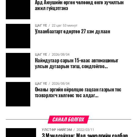
Ард Аюушийн өргөн чөлөөнд өнгө хучилтын
ажил гүйцэтгэнэ
ЦАГ ҮЕ
22 цаг 53 минут
Улаанбаатарт өдөртөө 27 хэм дулаан
ЦАГ ҮЕ
2026/08/04
Наймдугаар сарын 15-наас автомашиныг
улсын дугаарын тэгш, сондгойгоо...
ЦАГ ҮЕ
2026/08/04
Оманы эргийн ойролцоо гацсан газрын тос
тээвэрлэгч хөлгөөс тос алдаг...
САНАЛ БОЛГОХ
УЛСТӨР НИЙГЭМ
2022/03/11
З.Мэндсайхан: Мал эмнэлгийн салбар