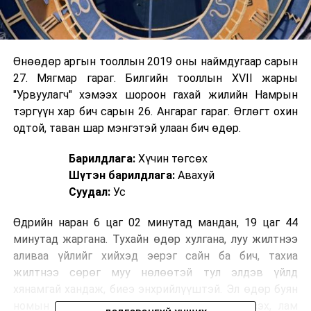
Өнөөдөр аргын тооллын 2019 оны наймдугаар сарын
27. Мягмар гараг. Билгийн тооллын XVII жарны
"Урвуулагч" хэмээх шороон гахай жилийн Намрын
тэргүүн хар бич сарын 26. Ангараг гараг. Өглөгт охин
одтой, таван шар мэнгэтэй улаан бич өдөр.
Барилдлага:
Хүчин төгсөх
Шүтэн барилдлага:
Авахуй
Суудал:
Ус
Өдрийн наран 6 цаг 02 минутад мандан, 19 цаг 44
минутад жаргана. Тухайн өдөр хулгана, луу жилтнээ
аливаа үйлийг хийхэд эерэг сайн ба бич, тахиа
жилтнээ сөрөг муу нөлөөтэй тул элдэв үйлд
хянамгай хандаж, биеэ энхрийлүүштэй. Эл өдөр буян
номын үйлийг эхлэх, дээдсээс халамж хүсэх, лам