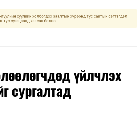
гуулийн хуулийн холбогдох заалтын хүрээнд тус сайтын сэтгэгдэл
йг түр хугацаанд хаасан болно.
өлөөлөгчдөд үйлчлэх
йг сургалтад