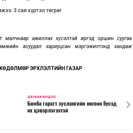
: 3 сая хүртэл төгрөг
эт малчнаар ажиллах хүсэлтэй иргэд оршин суугаа
амжийн асуудал хариуцсан мэргэжилтэнд хандаж
ХӨДӨЛМӨР ЭРХЛЭЛТИЙН ГАЗАР
ДАРААХ МЭДЭЭ
Бямба гарагт зуслангийн ногоон бүсэд
их цэвэрлэгээтэй