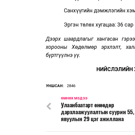
Санхүүгийн дэмжлэгийн хэмжээ
Эргэн төлөх хугацаа: 36 сар
Дээрх шаардлагыг хангасан гэрэ
хорооны Хөдөлмөр эрхлэлт, хал
бүртгүүлнэ үү.
НИЙСЛЭЛИЙН 
УНШСАН:
2846
ӨМНӨХ МЭДЭЭ
Улаанбаатарт өнөөдөр
дархлаажуулалтын суурин 55,
явуулын 29 цэг ажиллана