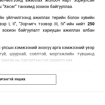
үйлчилгээнд ажиллах жолооч нарт зориулсан
 “Хөсөг” танхимд зохион байгууллаа.
йн үйлчилгээнд ажиллах төрийн болон хувийн
р I, II”, “Зорчигч тээвэр III, IV”-ийн нийт
250
н зохион байгуулалт хариуцан ажиллах албан
н улсын хэмжээний энэхүү арга хэмжээний үеэр
гүй, шуурхай, соёлтой, мэргэжлийн түвшинд
 хангах нь сургалтын гол зорилго юм.
, ач холбогдол, зохион байгуулалтын онцлог,
лчилгээний стандарт, жолооч нарын үүрэг
ЭРЭНГҮЙ УНШИХ
й соёл, ёс зүй, мэргэжлийн харилцааны талаар
ан авах, зочид буудал болон арга хэмжээний