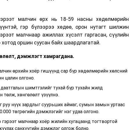
гэрээт малчин өрх нь 18-59 насны хөдөлмөрийн
үүнтэй, гэр бүлээрээ хөдөө, орон нутагт шилжин
эрээт малчнаар ажиллах хүсэлт гаргасан, сүүлийн
 хотод оршин суусан байх шаардлагатай.
гөлөлт, дэмжлэгт хамрагдана.
малчин өрхийн хоёр гишүүнд сар бүр хөдөлмөрийн хөлсний
н цалин олгоно.
 даатгалын шимтгэлийг тухай бүр тухайн жилд
 төлж, хөнгөлөлт үзүүлнэ.
г руу нүүх зардлыг суурьших аймаг, сумын замын уртаас
0.000 төгрөгийн дэмжлэгийг нэг удаа олгоно.
р гэрээт малчнаар хоёр жилийн хугацаанд тогтвортой
уулах санхүүгийн дэмжлэг олгож болно.