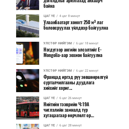
доголдлыг арилгахад анхаарч
байна
ЦАГ ҮЕ
4 цаг 8 минут
Улаанбаатарт хоногт 250 м³ лаг
боловсруулах үйлдвэр байгуулна
УЛСТӨР НИЙГЭМ
6 цаг 18 минут
Нэгдүгээр ангийн элсэлтийг E-
Mongolia-аар зохион байгуулна
УЛСТӨР НИЙГЭМ
6 цаг 22 минут
Францад иргэд рүү зөвшөөрөлгүй
сурталчилгааны дуудлага
хийхийг хориг...
ЦАГ ҮЕ
6 цаг 26 минут
Нийтийн тээврийн Ч:19А
чиглэлийн замналд түр
хугацаагаар өөрчлөлт ор...
ЦАГ ҮЕ
6 цаг 28 минут