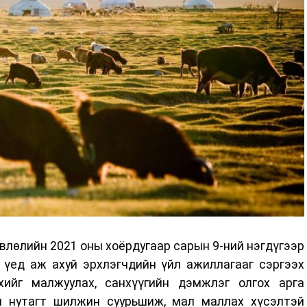
лөлийн 2021 оны хоёрдугаар сарын 9-ний нэгдүгээр
 үед аж ахуй эрхлэгчдийн үйл ажиллагааг сэргээх
хийг малжуулах, санхүүгийн дэмжлэг олгох арга
н нутагт шилжин суурьшиж, мал маллах хүсэлтэй