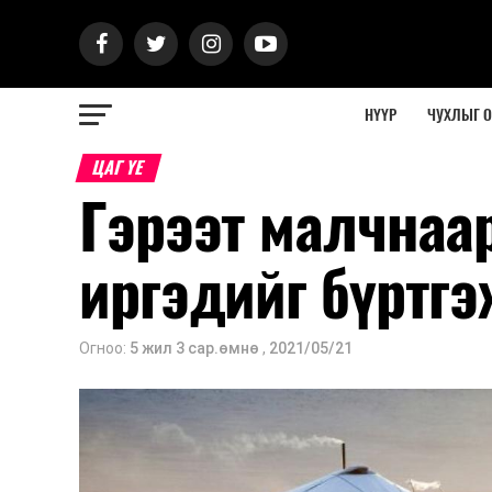
НҮҮР
ЧУХЛЫГ 
ЦАГ ҮЕ
Гэрээт малчнаа
иргэдийг бүртгэ
Огноо:
5 жил 3 сар.өмнө
,
2021/05/21