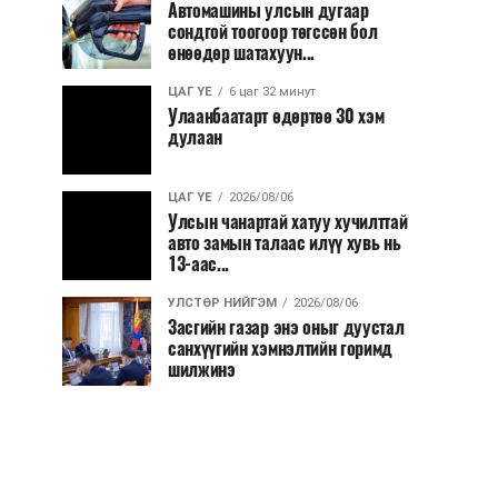
Автомашины улсын дугаар
сондгой тоогоор төгссөн бол
өнөөдөр шатахуун...
ЦАГ ҮЕ
6 цаг 32 минут
Улаанбаатарт өдөртөө 30 хэм
дулаан
ЦАГ ҮЕ
2026/08/06
Улсын чанартай хатуу хучилттай
авто замын талаас илүү хувь нь
13-аас...
УЛСТӨР НИЙГЭМ
2026/08/06
Засгийн газар энэ оныг дуустал
санхүүгийн хэмнэлтийн горимд
шилжинэ