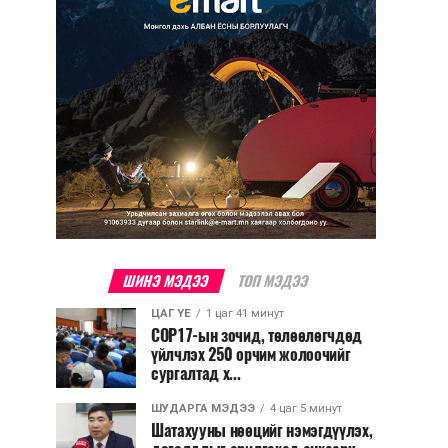
ШИНЭ МЭДЭЭ
ТОП МЭДЭЭ
ЦАГ ҮЕ
1 цаг 41 минут
COP17-ын зочид, төлөөлөгчдөд
үйлчлэх 250 орчим жолоочийг
сургалтад х...
ШУДАРГА МЭДЭЭ
4 цаг 5 минут
Шатахууны нөөцийг нэмэгдүүлэх,