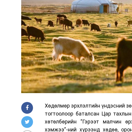
Хөдөлмөр эрхлэлтийн үндэсний зөв
тогтоолоор баталсан Цар тахлын
хөтөлбөрийн “Гэрээт малчин өр
хэмжээ”-ний хүрээнд хөдөө, оро