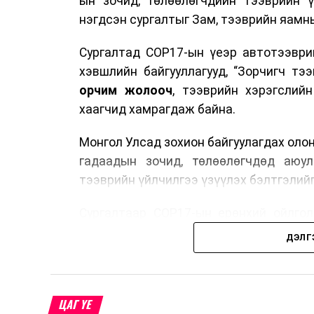
ын зочид, төлөөлөгчдийн тээврийн 
нэгдсэн сургалтыг Зам, тээврийн яамны
Сургалтад COP17-ын үеэр автотээври
хэвшлийн байгууллагууд, “Зорчигч тээвэ
орчим жолооч
, тээврийн хэрэгслий
хаагчид хамрагдаж байна.
Монгол Улсад зохион байгуулагдах оло
гадаадын зочид, төлөөлөгчдөд аюул
тээврийн үйлчилгээ үзүүлэх бэлтгэлийг
Сургалтаар COP17-ын ерөнхий ойлголт
зочид, төлөөлөгчдийн ангилал, үй
ДЭЛГ
хариуцлага, сахилга бат, үйлчилгээни
нэгдсэн мэдээлэл өгчээ.
Түүнчлэн зочдыг нисэх буудлаас угт
ЦАГ ҮЕ