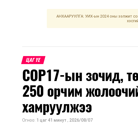
АНХААРУУЛГА: УИХ-ын 2024 оны ээлжит сон
хэсги
ЦАГ ҮЕ
COP17-ын зочид, т
250 орчим жолоочи
хамруулжээ
Огноо:
1 цаг 41 минут
,
2026/08/07