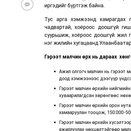
иргэдийг бүртгэж байна.
Тус арга хэмжээнд хамрагдах 
чадвартай, хоёроос доошгүй гиш
суурьшиж, хоёроос доошгүй жил г
нэг жилийн хугацаанд Улаанбаатар
Гэрээт малчин өрх нь дараах хөн
Ажил олгогч малчин нь гэрээт 
доод хэмжээнээс дээгүүр үндсэ
Гэрээт малчин өрхийн нийгмийн
хуваарилагдсан хөрөнгөөс нөхөн
Гэрээт малчин өрхийн орон нута
хамааруулан тооцож, 150.000-50
Гэрээт малчин өрхийн хүсэлтээ
ажиллуулах нөхцөлтэйгөөр малж