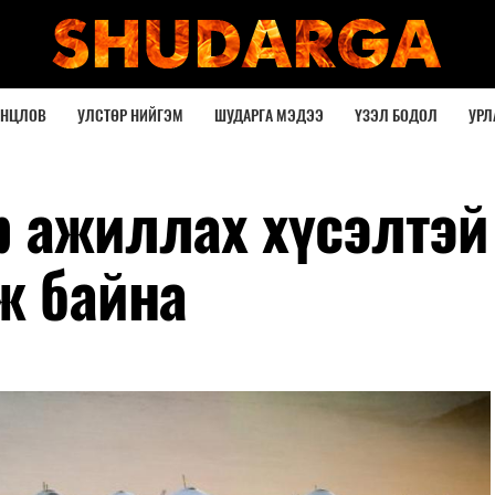
ОНЦЛОВ
УЛСТӨР НИЙГЭМ
ШУДАРГА МЭДЭЭ
ҮЗЭЛ БОДОЛ
УРЛ
р ажиллах хүсэлтэй
ж байна