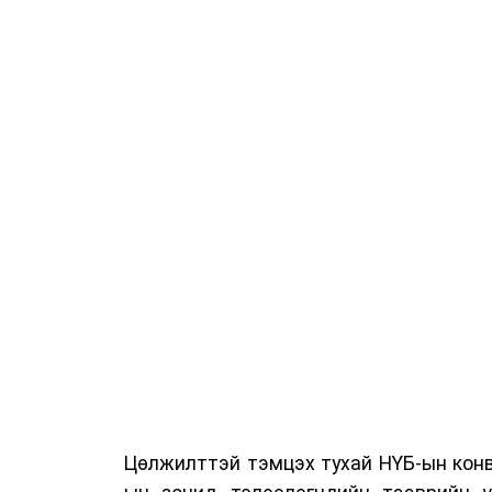
Цөлжилттэй тэмцэх тухай НҮБ-ын конв