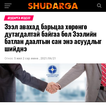
ШУДАРГА МЭДЭЭ
Зээл авахад барьцаа хөрөнгө
дутагдалтай байгаа бол Зээлийн
батлан даалтын сан энэ асуудлыг
шийднэ
Огноо:
5 жил 2 сар.өмнө
,
2021/06/21