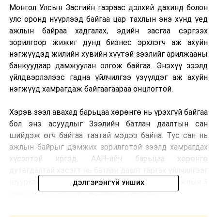
Монгол Улсын Засгийн газраас дэлхий дахинд болон
улс оронд нүүрлээд байгаа цар тахлын энэ хүнд үед
ажлын байраа хадгалах, эдийн засгаа сэргээх
зорилгоор жижиг дунд бизнес эрхлэгч аж ахуйн
нэгжүүдэд жилийн хувийн хүүтэй зээлийг арилжааны
банкуудаар дамжуулан олгож байгаа. Энэхүү зээлд
үйлдвэрлэлээс гадна үйлчилгээ үзүүлдэг аж ахуйн
нэгжүүд хамрагдаж байгаагаараа онцлогтой.
Хэрэв зээл авахад барьцаа хөрөнгө нь үрэхгүй байгаа
бол энэ асуудлыг Зээлийн батлан даалтын сан
шийдэж өгч байгаа таатай мэдээ байна. Тус сан нь
ажлын байрыг дэмжих зорилготой зээлд хамрагдах
хүсэлтэй иргэд, ААН-ийн барьцаа хөрөнгө
дутагдалтай хэсэгт нь батлан даалт гаргах үйлчилгээг
шуурхай үзүүлж, ирсэн хүсэлт, материалыг ажлын 3
ДЭЛГЭРЭНГҮЙ УНШИХ
хоногийн дотор шийдвэрлэж байгаа аж.