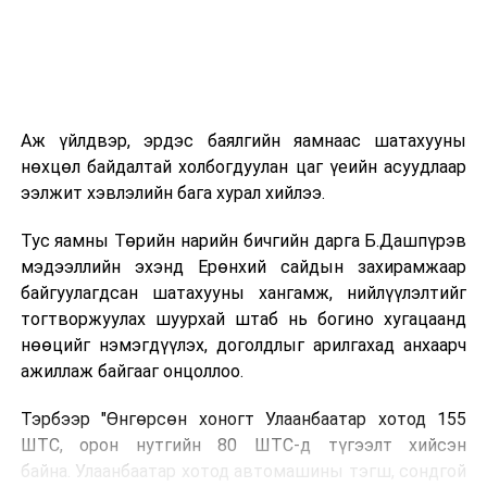
Зээлийн батлан даалтын сангийн гүйцэтгэх захирал
Ш.Алтанчимэг "Ideree's podcast" нэвтрүүлэгт зочноор
уригдлаа
ӨМНӨХ МЭДЭЭ
УИХ дахь намын бүлэг, ажлын хэсгүүд хуралдана
Аж үйлдвэр, эрдэс баялгийн яамнаас шатахууны
нөхцөл байдалтай холбогдуулан цаг үеийн асуудлаар
ээлжит хэвлэлийн бага хурал хийлээ.
Тус яамны Төрийн нарийн бичгийн дарга Б.Дашпүрэв
мэдээллийн эхэнд Ерөнхий сайдын захирамжаар
байгуулагдсан шатахууны хангамж, нийлүүлэлтийг
тогтворжуулах шуурхай штаб нь богино хугацаанд
нөөцийг нэмэгдүүлэх, доголдлыг арилгахад анхаарч
ажиллаж байгааг онцоллоо.
Тэрбээр "Өнгөрсөн хоногт Улаанбаатар хотод 155
ШТС, орон нутгийн 80 ШТС-д түгээлт хийсэн
байна. Улаанбаатар хотод автомашины тэгш, сондгой