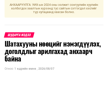
АНХААРУУЛГА: УИХ-ын 2024 оны ээлжит сонгуулийн хуулийн
холбогдох заалтын хүрээнд тус сайтын сэтгэгдэл хэсгийг
түр хугацаанд хаасан болно.
ШУДАРГА МЭДЭЭ
Шатахууны нөөцийг нэмэгдүүлэх,
доголдлыг арилгахад анхаарч
байна
Огноо:
1 өдрийн өмнө
,
2026/08/07
УНШСАН:
3347
ДАРААХ МЭДЭЭ