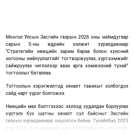
Тэрбээр шатахууны нөөц, түгээлтийн мэдээллийг
иргэдэд ил тод хүргэж, 33 жилийн дараа анх удаа
хэрэгжиж буй шатахуун нөөцлөх 22 сав, агуулахын
барилгын ажлын явцыг Засгийн газар болон олон
нийтэд тогтмол мэдээлэхийг үүрэг болгожээ.
Монгол Улсын Засгийн газрын 2026 оны наймдугаар
сарын 5-ны өдрийн ээлжит хуралдаанаар
“Газрын тосны бүтээгдэхүүний хомсдолоос
“Стратегийн нөөцийн зарим бараа болон хүнсний
сэргийлэх талаар авах зарим арга хэмжээний тухай”
ногооны нийлүүлэлтийг тогтворжуулах, хүртээмжийг
Засгийн газрын тогтоолоор бүх төрлийн шатахууны
сайжруулах чиглэлээр авах арга хэмжээний тухай”
импортын гаалийн албан татварыг 2027 оны
тогтоолыг баталлаа.
хоёрдугаар сарын 1 хүртэл тэг хувиар тогтоолоо.
Тогтоолын хэрэгжилтэд хяналт тавихыг холбогдох
Мөн газрын тосны бүтээгдэхүүн, шатахууныг хилээр
сайд нарт үүрэг болгожээ.
шуурхай нэвтрүүлэх, тээвэрлэх, буулгах, гадаад
вагонцистерний ашиглалтын төлбөр, хураамжийг
Нөөцийн мах бэлтгэхээс эхлээд худалдан борлуулах
хөнгөвчлөх, шаардлага хангасан зөвшөөрлийн
хүртэлх бүх шатны хяналт сул байсныг Засгийн
хүсэлтийг түргэн шийдвэрлэх, шатахууны
газрын хуралдаанаар онцолсон байна. Тухайлбал, 2025
нийлүүлэлтийн тогтвортой байдлыг хангахыг
онд 5016 тонн нөөцийн мах бэлтгүүлэхээр аж ахуйн
холбогдох сайд нарт үүрэг болголоо.