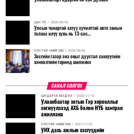
ЦАГ ҮЕ
2026/08/06
Улсын чанартай хатуу хучилттай авто замын
талаас илүү хувь нь 13-аас...
УЛСТӨР НИЙГЭМ
2026/08/06
Засгийн газар энэ оныг дуустал санхүүгийн
хэмнэлтийн горимд шилжинэ
САНАЛ БОЛГОХ
ШУДАРГА МЭДЭЭ
2020/11/10
Улаанбаатар хотын Гэр хорооллыг
хөгжүүлэхэд АХБ болон НҮБ хамтран
ажиллана
УЛСТӨР НИЙГЭМ
2021/11/25
УИХ дахь ажлын хэсгүүдийн