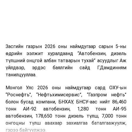
Засгийн газрын 2026 оны наймдугаар сарын 5-ны
өдрийн ээлжит хуралдаанд “Автобензин, дизель
түлшний онцгой албан татварын тухай” асуудлыг Аж
үйлдвэр, эрдэс баялгийн сайд Г.Дамдинням
танилцууллаа.
Монгол Улс 2026 оны наймдугаар сард ОХУ-ын
“Роснефть”, “Нефтьхимисервис”, “Газпром нефть”
болон бусад компани, БНХАУ, БНСУ-аас нийт 86,460
тонн АИ-92 автобензин, 1,280 тонн АИ-95
автобензин, 178,650 тонн дизель түлш, 7,000 тонн
онгоцны түлш авахаар захиалгаа баталгаажуулж,
гэрээ байгуулжээ.