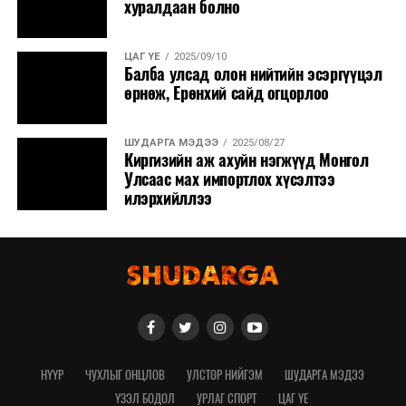
хуралдаан болно
ЦАГ ҮЕ
2025/09/10
Балба улсад олон нийтийн эсэргүүцэл
өрнөж, Ерөнхий сайд огцорлоо
ШУДАРГА МЭДЭЭ
2025/08/27
Киргизийн аж ахуйн нэгжүүд Монгол
Улсаас мах импортлох хүсэлтээ
илэрхийллээ
НҮҮР
ЧУХЛЫГ ОНЦЛОВ
УЛСТӨР НИЙГЭМ
ШУДАРГА МЭДЭЭ
ҮЗЭЛ БОДОЛ
УРЛАГ СПОРТ
ЦАГ ҮЕ