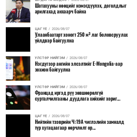
Шатахууны нөөцийг нэмэгдүүлэх, доголдлыг
арилгахад анхаарч байна
ЦАГ ҮЕ
2026/08/07
Улаанбаатарт хоногт 250 м³ лаг боловсруулах
үйлдвэр байгуулна
УЛСТӨР НИЙГЭМ
2026/08/07
Нэгдүгээр ангийн элсэлтийг E-Mongolia-аар
зохион байгуулна
УЛСТӨР НИЙГЭМ
2026/08/07
Францад иргэд рүү зөвшөөрөлгүй
сурталчилгааны дуудлага хийхийг хориг...
ЦАГ ҮЕ
2026/08/07
Нийтийн тээврийн Ч:19А чиглэлийн замналд
түр хугацаагаар өөрчлөлт ор...