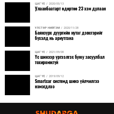
ЦАГ ҮЕ
2020/05/13
Улаанбаатарт өдөртөө 23 хэм дулаан
УЛСТӨР НИЙГЭМ
2020/11/28
Баянзүрх дүүргийн нутаг дэвсгэрийг
бүхэлд нь ариутгана
ЦАГ ҮЕ
2021/09/08
Үс шинээр үргээлгэх буюу засуулбал
тохиромжгүй
ЦАГ ҮЕ
2019/09/12
Smartcar системд шинэ үйлчилгээ
нэмэгдлээ