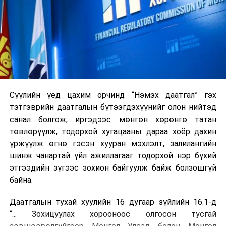
Сүүлийн үед цахим орчинд “Нэмэх даатгал” гэх
тэтгэврийн даатгалын бүтээгдэхүүнийг олон нийтэд
санал болгож, иргэдээс мөнгөн хөрөнгө татан
төвлөрүүлж, тодорхой хугацааны дараа хоёр дахин
үржүүлж өгнө гэсэн хууран мэхлэлт, залилангийн
шинж чанартай үйл ажиллагааг тодорхой нэр бүхий
этгээдийн зүгээс зохион байгуулж байж болзошгүй
байна.
Даатгалын тухай хуулийн 16 дугаар зүйлийн 16.1-д
“... Зохицуулах хорооноос олгосон тусгай