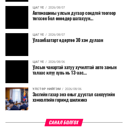
ЦАГ ҮЕ
2026/08/07
Автомашины улсын дугаар сондгой тоогоор
төгссөн бол өнөөдөр шатахуун...
ЦАГ ҮЕ
2026/08/07
Улаанбаатарт өдөртөө 30 хэм дулаан
ЦАГ ҮЕ
2026/08/06
Улсын чанартай хатуу хучилттай авто замын
талаас илүү хувь нь 13-аас...
УЛСТӨР НИЙГЭМ
2026/08/06
Засгийн газар энэ оныг дуустал санхүүгийн
хэмнэлтийн горимд шилжинэ
САНАЛ БОЛГОХ