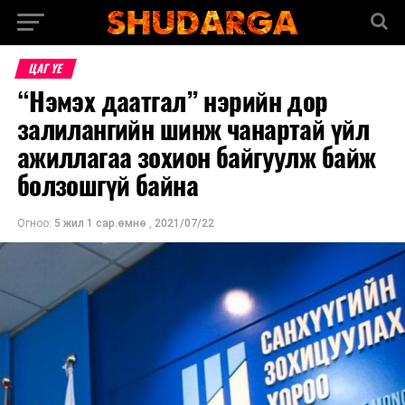
ЦАГ ҮЕ
“Нэмэх даатгал” нэрийн дор
залилангийн шинж чанартай үйл
ажиллагаа зохион байгуулж байж
болзошгүй байна
Огноо:
5 жил 1 сар.өмнө
,
2021/07/22