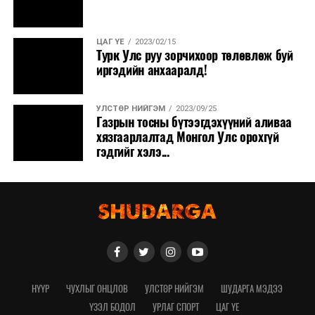
ЦАГ ҮЕ
2023/02/15
Турк Улс руу зорчихоор төлөвлөж буй
иргэдийн анхааралд!
УЛСТӨР НИЙГЭМ
2023/09/25
Газрын тосны бүтээгдэхүүний аливаа
хязгаарлалтад Монгол Улс орохгүй
гэдгийг хэлэ...
НҮҮР
ЧУХЛЫГ ОНЦЛОВ
УЛСТӨР НИЙГЭМ
ШУДАРГА МЭДЭЭ
ҮЗЭЛ БОДОЛ
УРЛАГ СПОРТ
ЦАГ ҮЕ