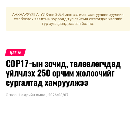
АНХААРУУЛГА: УИХ-ын 2024 оны ээлжит сонгуулийн хуулийн
холбогдох заалтын хүрээнд тус сайтын сэтгэгдэл хэсгийг
түр хугацаанд хаасан болно.
ЦАГ ҮЕ
COP17-ын зочид, төлөөлөгчдөд
үйлчлэх 250 орчим жолоочийг
сургалтад хамруулжээ
Огноо:
1 өдрийн өмнө
,
2026/08/07