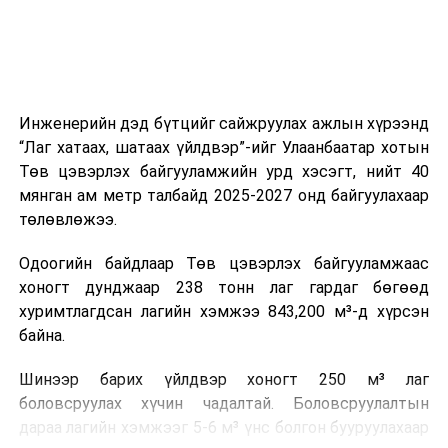
зүйгээр хангаж байна.
Мөн зам тээврийн осол, саатал болон бусад эрсдэл,
онцгой нөхцөл үүссэн үед авах арга хэмжээ, ачаалал
ихтэй нөхцөлд тайван, зөв, шуурхай шийдвэр гаргах,
Инженерийн дэд бүтцийг сайжруулах ажлын хүрээнд
өдөр тутмын ажлын бэлэн байдлыг хангах зэрэг
“Лаг хатаах, шатаах үйлдвэр”-ийг Улаанбаатар хотын
практик ур чадварыг сургалтын хөтөлбөрт тусгажээ.
Төв цэвэрлэх байгууламжийн урд хэсэгт, нийт 40
мянган ам метр талбайд 2025-2027 онд байгуулахаар
Сургалтыг танилцуулах лекц, асуулт-хариулт,
төлөвлөжээ.
жишээнд суурилсан сургалт, багаар ажиллах дасгал,
маршрут болон тээвэрлэлтийн урсгалын зураглалтай
Одоогийн байдлаар Төв цэвэрлэх байгууламжаас
танилцах, онцгой нөхцөлд ажиллах дадлага зэрэг
хоногт дунджаар 238 тонн лаг гардаг бөгөөд
онол, практик хосолсон хэлбэрээр зохион байгуулж
хуримтлагдсан лагийн хэмжээ 843,200 м³-д хүрсэн
байна.
байна.
Сургалтын үеэр COP17 олон улсын бага хурлыг
Шинээр барих үйлдвэр хоногт 250 м³ лаг
зохион байгуулах Үндэсний хорооны Ажлын алба,
боловсруулах хүчин чадалтай. Боловсруулалтын
Нийслэлийн тээврийн газар, Автотээврийн үндэсний
дараа лагийн хэмжээг 5-6 м³ үнс болгон бууруулахаар
төв болон Тээврийн цагдаагийн албаны холбогдох