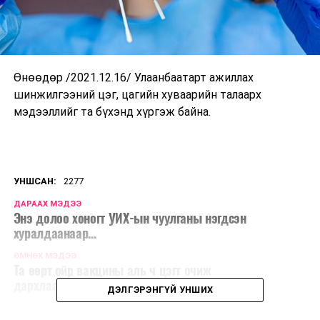
Өнөөдөр /2021.12.16/ Улаанбаатарт
ажиллах
шинжилгээний цэг
, цагийн хуваарийн талаарх
мэдээллийг та бүхэнд хүргэж байна.
УНШСАН:
2277
ДАРААХ МЭДЭЭ
Энэ долоо хоногт УИХ-ын чуулганы нэгдсэн
хуралдаанаар...
ӨМНӨХ МЭДЭЭ
Та өөрт ойр вакцины аль ч цэгт очиж
дархлаажуулалтад хамрагдаарай
ДЭЛГЭРЭНГҮЙ УНШИХ