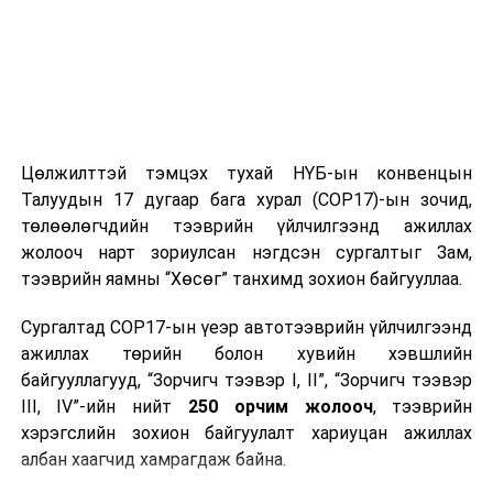
Цөлжилттэй тэмцэх тухай НҮБ-ын конвенцын
Талуудын 17 дугаар бага хурал (COP17)-ын зочид,
төлөөлөгчдийн тээврийн үйлчилгээнд ажиллах
жолооч нарт зориулсан нэгдсэн сургалтыг Зам,
тээврийн яамны “Хөсөг” танхимд зохион байгууллаа.
Сургалтад COP17-ын үеэр автотээврийн үйлчилгээнд
ажиллах төрийн болон хувийн хэвшлийн
байгууллагууд, “Зорчигч тээвэр I, II”, “Зорчигч тээвэр
III, IV”-ийн нийт
250 орчим жолооч
, тээврийн
хэрэгслийн зохион байгуулалт хариуцан ажиллах
албан хаагчид хамрагдаж байна.