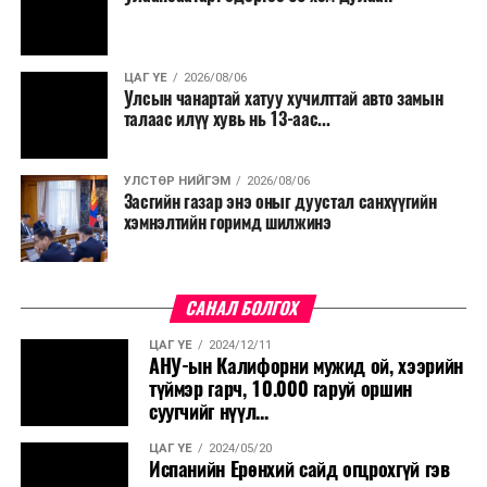
ЦАГ ҮЕ
2026/08/06
Улсын чанартай хатуу хучилттай авто замын
талаас илүү хувь нь 13-аас...
УЛСТӨР НИЙГЭМ
2026/08/06
Засгийн газар энэ оныг дуустал санхүүгийн
хэмнэлтийн горимд шилжинэ
САНАЛ БОЛГОХ
ЦАГ ҮЕ
2024/12/11
АНУ-ын Калифорни мужид ой, хээрийн
түймэр гарч, 10.000 гаруй оршин
суугчийг нүүл...
ЦАГ ҮЕ
2024/05/20
Испанийн Ерөнхий сайд огцрохгүй гэв