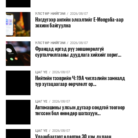
УЛСТӨР НИЙГЭМ
2026/08/07
Нэгдүгээр ангийн элсэлтийг E-Mongolia-аар
зохион байгуулна
УЛСТӨР НИЙГЭМ
2026/08/07
Францад иргэд рүү зөвшөөрөлгүй
сурталчилгааны дуудлага хийхийг хориг...
ЦАГ ҮЕ
2026/08/07
Нийтийн тээврийн Ч:19А чиглэлийн замналд
түр хугацаагаар өөрчлөлт ор...
ЦАГ ҮЕ
2026/08/07
Автомашины улсын дугаар сондгой тоогоор
төгссөн бол өнөөдөр шатахуун...
ЦАГ ҮЕ
2026/08/07
Улаанбаатарт өдөртөө 30 хэм дулаан