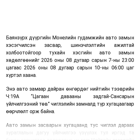
болон бусад өвчин үүсгэгч бичил биетнийг устгах
боломжтой.
Түүнчлэн шаталтын явцад үүсэх дулааныг цахилгаан
болон дулааны эрчим хүч үйлдвэрлэхэд ашиглаж
Баянзүрх дүүргийн Монелийн гудамжийн авто замын
болдог. Зарим технологийн хувьд шаталтын дараа
хэсэгчилсэн засвар, шинэчлэлтийн ажилтай
үлдэх үнснээс фосфор зэрэг ашигт эрдсийг сэргээн
холбоотойгоор тухайн хэсгийн авто замын
авах боломжтой аж.
хөдөлгөөнийг 2026 оны 08 дугаар сарын 7-ны 23:00
цагаас 2026 оны 08 дугаар сарын 10-ны 06:00 цаг
Япон, Герман, Швейцар, Нидерланд, Өмнөд Солонгос
хүртэл хаана.
зэрэг улс лаг хатаах, шатаах технологийг ашиглаж
байна. Тухайлбал, Германд лаг шатаах үйлдвэрээс
Энэ авто замаар дайран өнгөрдөг нийтийн тээврийн
гарсан үнснээс фосфор сэргээн авах технологи
Ч:19А “Цагаан давааны задгай-Сансарын
ашигладаг бол Нидерландад төвлөрсөн лаг
үйлчилгээний төв” чиглэлийн замналд түр хугацаагаар
боловсруулах үйлдвэрүүдээр дулаан, цахилгаан
өөрчлөлт орж байна.
эрчим хүч үйлдвэрлэдэг.
Авто замын засварын хугацаанд тус чиглэл дараах
Ийнхүү лаг хатаах, шатаах технологийг лагийн
зураглалын дагуу үйлчилгээ үзүүлэх тул иргэд та
эзлэхүүнийг бууруулахын зэрэгцээ эрчим хүч