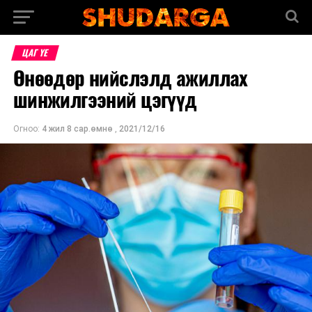
ЦАГ ҮЕ
Өнөөдөр нийслэлд ажиллах
шинжилгээний цэгүүд
Огноо:
4 жил 8 сар.өмнө
,
2021/12/16