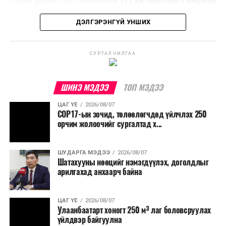
бүхэн зорчилтоо төлөвлөнө үү
гэж Нийтийн тээврийн
үйлдвэрлэх, нөөцийг дахин ашиглах чиглэлээр олон
бодлогын газраас мэдээллээ.
улсад өргөн ашиглаж байна.
ДЭЛГЭРЭНГҮЙ УНШИХ
СУРТАЛЧИЛГАА
ШИНЭ МЭДЭЭ
ТОП МЭДЭЭ
ЦАГ ҮЕ
2026/08/07
COP17-ын зочид, төлөөлөгчдөд үйлчлэх 250
орчим жолоочийг сургалтад х...
ШУДАРГА МЭДЭЭ
2026/08/07
Шатахууны нөөцийг нэмэгдүүлэх, доголдлыг
арилгахад анхаарч байна
ЦАГ ҮЕ
2026/08/07
Улаанбаатарт хоногт 250 м³ лаг боловсруулах
үйлдвэр байгуулна