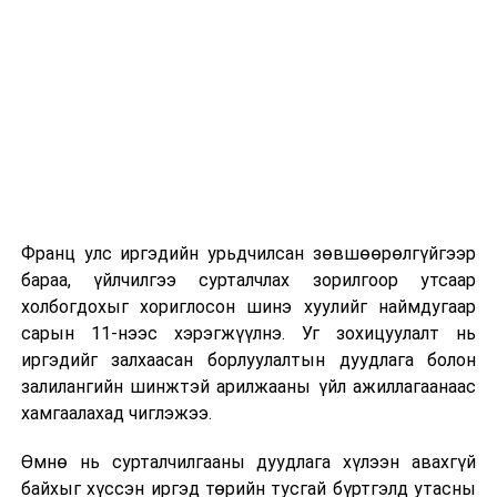
Их, дээд сургуулийн хичээл
2026 оны 9 дүгээр сарын 1-нээс цахимаар
эхэлнэ.
2026 оны 9 дүгээр сарын 14-нөөс танхимаар
үргэлжилнэ.
Оюутны дотуур байр
Франц улс иргэдийн урьдчилсан зөвшөөрөлгүйгээр
2026 оны 9 дүгээр сарын 13-наас оюутнуудыг
бараа, үйлчилгээ сурталчлах зорилгоор утсаар
дотуур байранд оруулж эхэлнэ.
холбогдохыг хориглосон шинэ хуулийг наймдугаар
Сургууль, цэцэрлэгийн үйл ажиллагааны
сарын 11-нээс хэрэгжүүлнэ. Уг зохицуулалт нь
зохицуулалт
иргэдийг залхаасан борлуулалтын дуудлага болон
залилангийн шинжтэй арилжааны үйл ажиллагаанаас
2026 оны 8 дугаар сарын 17–28-ны өдрүүдэд
хамгаалахад чиглэжээ.
нийслэлийн бүх сургууль, цэцэрлэгт ажлын
Өмнө нь сурталчилгааны дуудлага хүлээн авахгүй
байранд элсэлт, бүртгэл болон бусад аливаа
байхыг хүссэн иргэд төрийн тусгай бүртгэлд утасны
арга хэмжээ зохион байгуулахгүй болно.