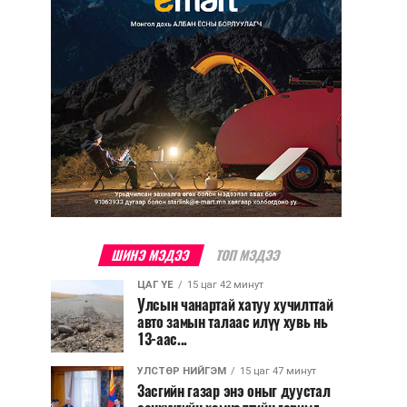
ШИНЭ МЭДЭЭ
ТОП МЭДЭЭ
ЦАГ ҮЕ
15 цаг 42 минут
Улсын чанартай хатуу хучилттай
авто замын талаас илүү хувь нь
13-аас...
УЛСТӨР НИЙГЭМ
15 цаг 47 минут
Засгийн газар энэ оныг дуустал