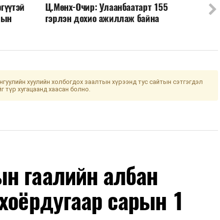
гүүтэй
Ц.Мөнх-Очир: Улаанбаатарт 155
лын
гэрлэн дохио ажиллаж байна
гуулийн хуулийн холбогдох заалтын хүрээнд тус сайтын сэтгэгдэл
йг түр хугацаанд хаасан болно.
н гаалийн албан
хоёрдугаар сарын 1