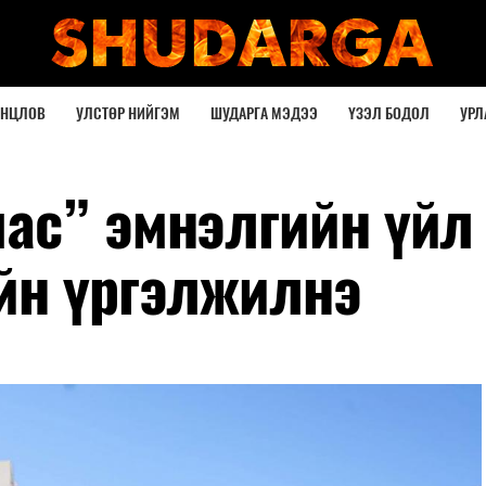
ОНЦЛОВ
УЛСТӨР НИЙГЭМ
ШУДАРГА МЭДЭЭ
ҮЗЭЛ БОДОЛ
УРЛ
с” эмнэлгийн үйл
йн үргэлжилнэ