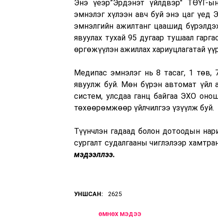
Энэ үеэр”Эрдэнэт үйлдвэр" ТӨҮГ-ы
эмнэлэг хүлээн авч буй энэ цаг үед 
эмнэлгийн ажилтанг цаашид бүрэлдэхү
явуулах тухай 95 дугаар тушаал гарга
өргөжүүлэн ажиллах хариуцлагатай үүр
Медипас эмнэлэг нь 8 тасаг, 1 төв, 7 
явуулж буй. Мөн бүрэн автомат үйл 
систем, улсдаа ганц байгаа ЭХО онош
төхөөрөмжөөр үйлчилгээ үзүүлж буй.
Түүнчлэн гадаад болон дотоодын нари
сургалт судалгааны чиглэлээр хамтра
мэдээллээ.
УНШСАН:
2625
ӨМНӨХ МЭДЭЭ