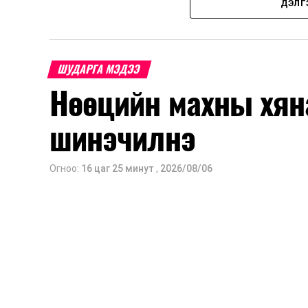
ДЭЛГ
албан татварыг тэглэх шаардлага үүсс
Ерөнхий сайд Н.Учрал ОХУ шатахууны 
Улс уг хоригт хамрагдахгүй гэдгийг
ШУДАРГА МЭДЭЭ
түлш, шатахуун нийлүүлэхээр тохиролц
Нөөцийн махны хян
Тэрбээр шатахууны нөөц, түгээлтийн 
шинэчилнэ
дараа анх удаа хэрэгжиж буй шатаху
явцыг Засгийн газар болон олон нийтэ
Огноо:
16 цаг 25 минут
,
2026/08/06
“Газрын тосны бүтээгдэхүүний хом
хэмжээний тухай” Засгийн газрын т
гаалийн албан татварыг 2027 оны хоёрд
Мөн газрын тосны бүтээгдэхүүн, шата
буулгах, гадаад вагонцистерний а
шаардлага хангасан зөвшөөрлийн 