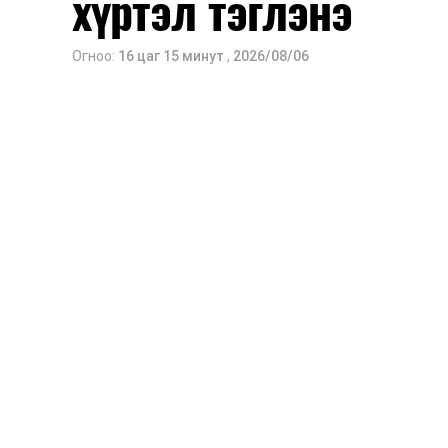
хүртэл тэглэнэ
Огноо:
16 цаг 15 минут
,
2026/08/06