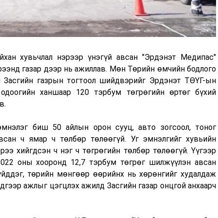
̆хан хувьчлал нэрээр үнэгүй авсан "Эрдэнэт Медипас"
рээнд газар дээр нь ажиллав. Мөн Төрийн өмчийн бодлого
л Засгийн газрын тогтоол шийдвэрийг Эрдэнэт ТӨҮГ-ын
одоогийн ханшаар 120 тэрбум төгрөгийн өртөг бүхий
в.
 эмнэлэг биш 50 айлын орон сууц, авто зогсоол, тоног
н ч ямар ч төлбөр төлөөгүй. Уг эмнэлгийг хувьийн
э хийгдсэн ч нэг ч төгрөгийн төлбөр төлөөгүй. Үүгээр
-2022 оны хооронд 12,7 тэрбум төгрөг шилжүүлэн авсан
үйддэг, төрийн мөнгөөр өөрийнх нь хөрөнгийг худалдаж
эдгээр ажлыг цэгцлэх ажилд Засгийн газар онцгой анхаарч