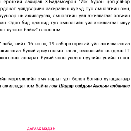
н ерөнхий захирал Х.Бадамсүрэн “Иж бүрэн цогцолбор
Эрдэнэт үйлдвэрийн захиралын хувьд тус эмнэлгийн эмч,
үнээр нь ажиллуулах, эмнэлгийн үйл ажиллагааг хэвийн
сан. Одоо бид цаашид тус эмнэлгийн үйл ажиллагааг илүү
эг хүлээж байна" гэсэн юм.
алба, нийт 16 нэгж, 19 лабораторитай үйл ажиллагаагаа
ажиллагаа бүхий ариутгалын тасаг, эмнэлгийн нэгдсэн IT
логооны аппарат бүхий япон улсын сүүлийн үеийн тоног
йн мэргэжлийн эмч нарыг урт болон богино хугацаагаар
н ажилладаг юм байна
гэж Шадар сайдын Ажлын албанаас
ДАРААХ МЭДЭЭ