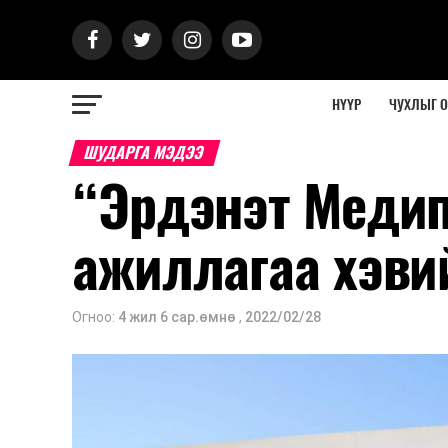
НҮҮР
ЧУХЛЫГ 
ШУДАРГА МЭДЭЭ
“Эрдэнэт Медипа
ажиллагаа хэви
Огноо:
4 жил 6 сар.өмнө
,
2022/02/28