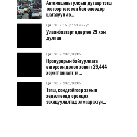
Автомашины улсын дугаар тэгш
тоогоор төгссөн бол өнөөдөр
шатахуун ав...
ЦАГ ҮЕ
16 цаг 59 минут
Улаанбаатарт өдөртөө 29 хэм
дулаан
ЦАГ ҮЕ
2026/08/05
Прокурорын байгууллага
өнгөрсөн долоо хоногт 29,444
хэрэгт хяналт та...
ЦАГ ҮЕ
2026/08/05
Тэгш, сондгойгоор замын
хөдөлгөөнд оролцох
зохицуулалтад хамаарахгүй...