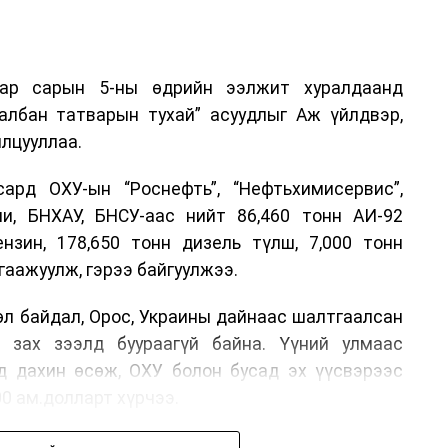
аар сарын 5-ны өдрийн ээлжит хуралдаанд
 албан татварын тухай” асуудлыг Аж үйлдвэр,
лцууллаа.
рд ОХУ-ын “Роснефть”, “Нефтьхимисервис”,
и, БНХАУ, БНСУ-аас нийт 86,460 тонн АИ-92
ензин, 178,650 тонн дизель түлш, 7,000 тонн
гаажуулж, гэрээ байгуулжээ.
өл байдал, Орос, Украины дайнаас шалтгаалсан
 зах зээлд буураагүй байна. Үүний улмаас
д дахин өсөж, ОХУ болон бусад эх үүсвэрээс
00 ам.долларт хүрчээ.
өлтийг сааруулахын тулд гаалийн болон онцгой