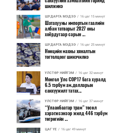
санхүүгийн хэмнэлтийн горимд
шилжинэ
ШУДАРГА МЭДЭЭ
16 цаг 15 минут
Шатахууны импортын гаалийн
албан татварыг 2027 оны
хоёрдугаар сарын ...
ШУДАРГА МЭДЭЭ
16 цаг 25 минут
Нөөцийн махны хяналтын
тогтолцоог шинэчилнэ
УЛСТӨР НИЙГЭМ
16 цаг 32 минут
Монгол Улс COP17 бага хуралд
6.5 тэрбум ам.долларын
санхүүжилт татах...
УЛСТӨР НИЙГЭМ
16 цаг 37 минут
“Улаанбаатар трам” төсөл
хэрэгжсэнээр жилд 446 тэрбум
төгрөгийн ...
ЦАГ ҮЕ
16 цаг 49 минут