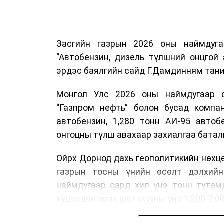
Засгийн газрын 2026 оны наймдуг
“Автобензин, дизель түлшний онцгой
эрдэс баялгийн сайд Г.Дамдинням тани
Монгол Улс 2026 оны наймдугаар са
“Газпром нефть” болон бусад компан
автобензин, 1,280 тонн АИ-95 автоб
онгоцны түлш авахаар захиалгаа батал
Ойрх Дорнод дахь геополитикийн нөхц
газрын тосны үнийн өсөлт дэлхийн
наймдугаар сард хил үнэ тонн тутам
худалдан авах шатахууны үнэ 1,200-2,0
Иймд дотоодын зах зээл дэх үнийн өс