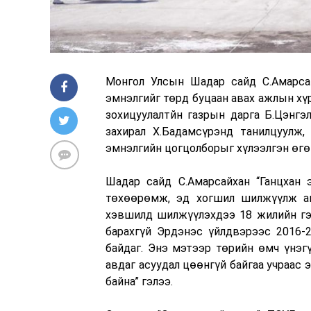
Монгол Улсын Шадар сайд С.Амарсаи
эмнэлгийг төрд буцаан авах ажлын хү
зохицуулалтйн газрын дарга Б.Цэнгэ
захирал Х.Бадамсүрэнд танилцуулж, 
эмнэлгийн цогцолборыг хүлээлгэн өгө
Шадар сайд С.Амарсайхан “Ганцхан
төхөөрөмж, эд хогшил шилжүүлж авса
хэвшилд шилжүүлэхдээ 18 жилийн гэрэ
барахгүй Эрдэнэс үйлдвэрээс 2016
байдаг. Энэ мэтээр төрийн өмч үнэг
авдаг асуудал цөөнгүй байгаа учраас 
байна” гэлээ.