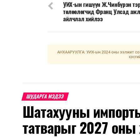
УИХ-ын гишүүн Ж.Чинбүрэн тэр
төлөөлөгчид Франц Улсад аж
айлчлал хийлээ
АНХААРУУЛГА: УИХ-ын 2024 оны ээлжит сон
хэсги
ШУДАРГА МЭДЭЭ
Шатахууны импорты
татварыг 2027 оны 