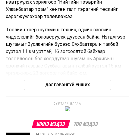
нэвтрүүлэх зорилгоор “Нийтийн тээврийн
Улаанбаатар трам” хөнгөн галт тэрэгний төслийг
хэрэгжүүлэхээр төлөвлөжээ.
Төслийн хоёр шугамын техник, эдийн засгийн
үндэслэлийг боловсруулж дууссан байна. Нэгдүгээр
шугамыг Зуслангийн бүсээс Сүхбаатарын талбай
хүртэл 11 км урттай, 16 зогсоолтой байхаар
төлөвлөсөн бол хоёрдугаар шугам нь Архивын
ерөнхий газраас Сүхбаатарын талбай хүртэл 15 км
үргэлжилж, 23 зогсоолтой байх юм.
ДЭЛГЭРЭНГҮЙ УНШИХ
Төслийг бүрэн хэрэгжүүлснээр цагт 10-12 мянган
зорчигч тээвэрлэх хүчин чадал бүрдэж, замын
хөдөлгөөний дундаж хурд 23.6 хувиар нэмэгдэх
СУРТАЛЧИЛГАА
тооцоо гарчээ.
Трамвайн системийг хөгжүүлснээр нийтийн тээвэрт
ШИНЭ МЭДЭЭ
ТОП МЭДЭЭ
суурилсан хот төлөвлөлтийг дэмжиж, шугам болон
ЦАГ ҮЕ
5 цаг 34 минут