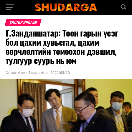
УЛСТӨР НИЙГЭМ
Г.Занданшатар: Тоон гарын үсэг
бол цахим хувьсгал, цахим
өөрчлөлтийн томоохон дэвшил,
тулгуур суурь нь юм
Огноо:
4 жил 3 сар.өмнө
,
2022/05/10