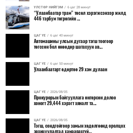
8,238.6 төгрөг, жилд 1.7 сая гаруй төгрөгийн
шатахууны зардлыг зөвхөн түгжрэлд алддаг аж.
УЛСТӨР НИЙГЭМ
6 цаг 28 минут
“Улаанбаатар трам” төсөл хэрэгжсэнээр жилд
446 тэрбум төгрөгийн ...
“Улаанбаатар трам” төсөл хэрэгжиж, авто замын
ачаалал буурснаар трассын дагуух автомашинуудын
шатахууны хэмнэлт жилд 446 тэрбум төгрөгт хүрэх
ЦАГ ҮЕ
6 цаг 40 минут
Автомашины улсын дугаар тэгш тоогоор
боломжтой гэсэн тооцоог техник, эдийн засгийн
төгссөн бол өнөөдөр шатахуун ав...
үндэслэлд тусгажээ.
Төсөл хэрэгжсэнээр иргэдийн зорчих хугацаа
ЦАГ ҮЕ
6 цаг 50 минут
Улаанбаатарт өдөртөө 29 хэм дулаан
богиносож, түгжрэлээс үүдэлтэй эдийн засгийн
алдагдал буурахын зэрэгцээ аюулгүй, найдвартай,
тав тухтай, хүртээмжтэй нийтийн тээврийн шинэ
тогтолцоо бүрдэх ач холбогдолтой юм.
ЦАГ ҮЕ
2026/08/05
Прокурорын байгууллага өнгөрсөн долоо
хоногт 29,444 хэрэгт хяналт та...
ЦАГ ҮЕ
2026/08/05
Тэгш, сондгойгоор замын хөдөлгөөнд оролцох
зохицуулалтад хамаарахгүй...