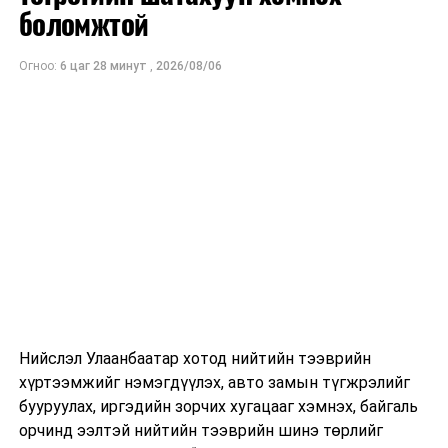
ам.доллар
боломжтой
байхаар тооцжээ.
Огноо:
6 цаг 28 минут
,
2026/08/06
Нийслэл Улаанбаатар хотод нийтийн тээврийн
хүртээмжийг нэмэгдүүлэх, авто замын түгжрэлийг
бууруулах, иргэдийн зорчих хугацааг хэмнэх, байгаль
орчинд ээлтэй нийтийн тээврийн шинэ төрлийг