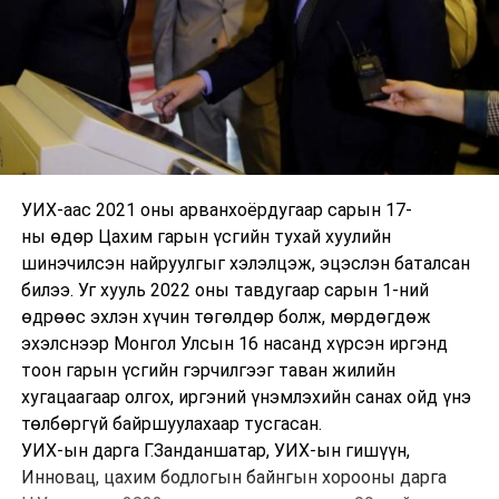
УИХ-аас 2021 оны арванхоёрдугаар сарын 17-
ны өдөр Цахим гарын үсгийн тухай хуулийн
шинэчилсэн найруулгыг хэлэлцэж, эцэслэн баталсан
билээ. Уг хууль 2022 оны тавдугаар сарын 1-ний
өдрөөс эхлэн хүчин төгөлдөр болж, мөрдөгдөж
эхэлснээр Монгол Улсын 16 насанд хүрсэн иргэнд
тоон гарын үсгийн гэрчилгээг таван жилийн
хугацаагаар олгох, иргэний үнэмлэхийн санах ойд үнэ
төлбөргүй байршуулахаар тусгасан.
УИХ-ын дарга Г.Занданшатар, УИХ-ын гишүүн,
Инновац, цахим бодлогын байнгын хорооны дарга