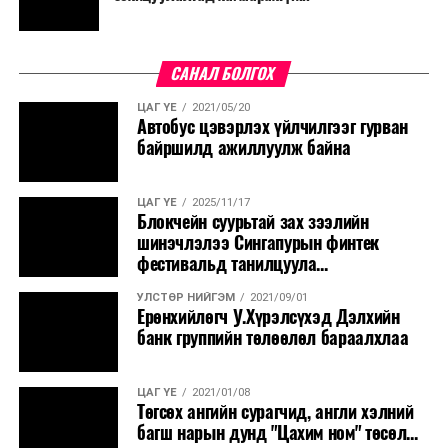
САНАЛ БОЛГОХ
ЦАГ ҮЕ
2021/05/20
Автобус цэвэрлэх үйлчилгээг гурван
байршилд ажиллуулж байна
ЦАГ ҮЕ
2025/11/17
Блокчейн суурьтай зах зээлийн
шинэчлэлээ Сингапурын финтек
фестивальд танилцуула...
УЛСТӨР НИЙГЭМ
2021/09/01
Ерөнхийлөгч У.Хүрэлсүхэд Дэлхийн
банк группийн төлөөлөл бараалхлаа
ЦАГ ҮЕ
2021/01/08
Төгсөх ангийн сурагчид, англи хэлний
багш нарын дунд "Цахим ном" төсөл...