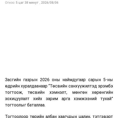
Огноо:
5 цаг 38 минут
,
2026/08/06
УИХ-ын гишүүн Н.Учрал “УИХ-
ын даргын санаачилгаар цахим, цаасгүй парламент
болох зорилтыг дэвшүүлээд, бид өнгөрсөн хугацаанд
ажлын хэсэг байгуулан иргэдтэй хамтран хууль
санаачлах “D-Parliament” цахим портал, аппликейшныг
нэвтрүүлсэн. Иргэд уг аппликейшнээр дамжуулан
хууль санаачлах үйл ажиллагаанд оролцох эрхтэй
болж байгаа. Энэ эрхийг хангуулахад Тоон гарын үсэг
бодитой хувь нэмрээ оруулах болно. Тоон гарын
үсгээр дамжуулаад хүнд суртлыг
бууруулах, авлигаас ангид, олон нийтэд нээлттэй
Засгийн газрын 2026 оны наймдугаар сарын 5-ны
төрийн үйлчилгээг нэвтрүүлэхэд чухал үүрэг
өдрийн хуралдаанаар “Төсвийн санхүүжилтэд эрэмбэ
гүйцэтгэнэ. Тоон гарын үсгийг хэрэгжүүлэхийн тулд
тогтоож, төсвийн хэмнэлт, мөнгөн хөрөнгийн
төрийн байгууллагууд манлайлан оролцох хэрэгтэй”
зохицуулалт хийх зарим арга хэмжээний тухай”
гэв.
тогтоолыг баталлаа.
Тогтоолоор төрийн албан хаагчдын цалин, тэтгэвэрт