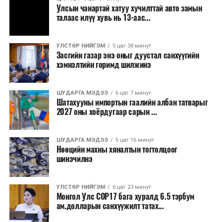
зогсоолуудыг түшиглэсэн худалдаа, үйлчилгээ, орон
Улсын чанартай хатуу хучилттай авто замын
сууцны шинэ бүсүүд бий болох боломжтой. Үүний
талаас илүү хувь нь 13-аас...
зэрэгцээ ажлын байр нэмэгдэх, жижиг, дунд
бизнесийн үйл ажиллагаа өргөжих, үл хөдлөх
УЛСТӨР НИЙГЭМ
5 цаг 38 минут
хөрөнгийн үнэ цэнэ өсөх зэрэг эдийн засгийн эерэг
Засгийн газар энэ оныг дуустал санхүүгийн
үр нөлөө үзүүлнэ гэж тооцсон байна.
хэмнэлтийн горимд шилжинэ
Трамвай нь цахилгаан эрчим хүчээр ажилладаг тул
ашиглалтын явцад агаар бохирдуулагч бодис шууд
ШУДАРГА МЭДЭЭ
6 цаг 7 минут
Шатахууны импортын гаалийн албан татварыг
ялгаруулахгүй. Иргэд хувийн автомашинаас их
2027 оны хоёрдугаар сарын ...
багтаамжийн нийтийн тээвэрт шилжсэнээр замын
хөдөлгөөний ачаалал, нүүрстөрөгчийн давхар исэл
ШУДАРГА МЭДЭЭ
6 цаг 16 минут
болон бусад хүлэмжийн хийн ялгарлыг бууруулах ач
Нөөцийн махны хяналтын тогтолцоог
холбогдолтой.
шинэчилнэ
Түгжрэлээс үүдэлтэй эдийн засгийн алдагдлыг
тооцоход нэг автомашин өдөрт дунджаар 2.5 цаг
УЛСТӨР НИЙГЭМ
6 цаг 23 минут
Монгол Улс COP17 бага хуралд 6.5 тэрбум
түгжрэлд саатахдаа 3.45 литр шатахууныг үр ашиггүй
ам.долларын санхүүжилт татах...
зарцуулдаг байна. Ингэснээр нэг жолооч өдөрт